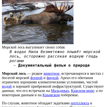
Морской лось выгуливает своих собак
В водах Нила безмятежно плывёт морской
лось, осторожно рассекая водную гладь
рогами
~
Документальный фильм о природе
Морской лось
— редкое
животное
, встречающееся в местах с
богатой морской
флорой
и
фауной
. Ареал его обитания
ограничен хорошими климатическими условиями, чистой
водой
и хорошей прибрежной инфраструктурой. Существуют
данные, что его встречали на
Мальдивах
,
Красном море
, а по
некоторым данным и на
Крымском
побережье.
По слухам, животное обладает задатками
интеллекта
и