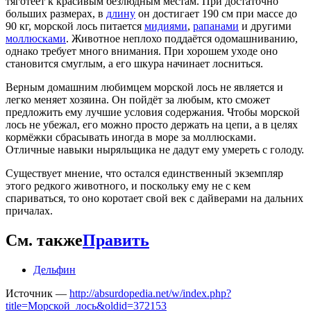
тяготеет к красивым безлюдным местам. При достаточно
больших размерах, в
длину
он достигает 190 см при массе до
90 кг, морской лось питается
мидиями
,
рапанами
и другими
моллюсками
. Животное неплохо поддаётся одомашниванию,
однако требует много внимания. При хорошем уходе оно
становится смуглым, а его шкура начинает лосниться.
Верным домашним любимцем морской лось не является и
легко меняет хозяина. Он пойдёт за любым, кто сможет
предложить ему лучшие условия содержания. Чтобы морской
лось не убежал, его можно просто держать на цепи, а в целях
кормёжки сбрасывать иногда в море за моллюсками.
Отличные навыки ныряльщика не дадут ему умереть с голоду.
Существует мнение, что остался единственный экземпляр
этого редкого животного, и поскольку ему не с кем
спариваться, то оно коротает свой век с дайверами на дальних
причалах.
См. также
Править
Дельфин
Источник —
http://absurdopedia.net/w/index.php?
title=Морской_лось&oldid=372153