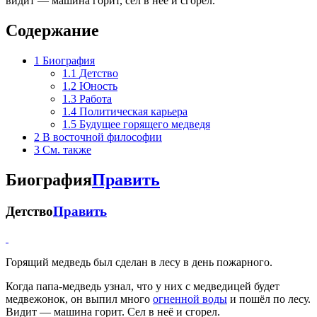
видит — машина горит, сел в неё и сгорел.
Содержание
1
Биография
1.1
Детство
1.2
Юность
1.3
Работа
1.4
Политическая карьера
1.5
Будущее горящего медведя
2
В восточной философии
3
См. также
Биография
Править
Детство
Править
Горящий медведь был сделан в лесу в день пожарного.
Когда папа-медведь узнал, что у них с медведицей будет
медвежонок, он выпил много
огненной воды
и пошёл по лесу.
Видит — машина горит. Сел в неё и сгорел.