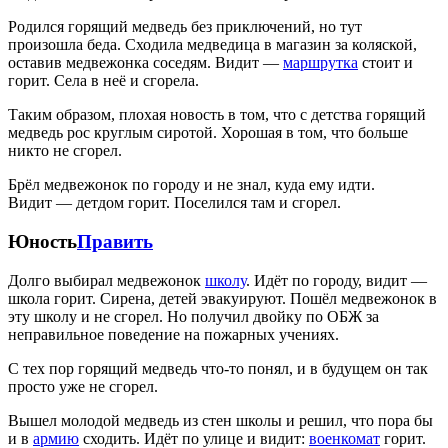
Родился горящий медведь без приключений, но тут
произошла беда. Сходила медведица в магазин за коляской,
оставив медвежонка соседям. Видит —
маршрутка
стоит и
горит. Села в неё и сгорела.
Таким образом, плохая новость в том, что с детства горящий
медведь рос круглым сиротой. Хорошая в том, что больше
никто не сгорел.
Брёл медвежонок по городу и не знал, куда ему идти.
Видит — детдом горит. Поселился там и сгорел.
Юность
Править
Долго выбирал медвежонок
школу
. Идёт по городу, видит —
школа горит. Сирена, детей эвакуируют. Пошёл медвежонок в
эту школу и не сгорел. Но получил двойку по ОБЖ за
неправильное поведение на пожарных учениях.
С тех пор горящий медведь что-то понял, и в будущем он так
просто уже не сгорел.
Вышел молодой медведь из стен школы и решил, что пора бы
и в
армию
сходить. Идёт по улице и видит:
военкомат
горит.