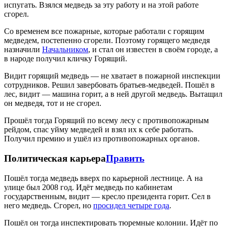
испугать. Взялся медведь за эту работу и на этой работе
сгорел.
Со временем все пожарные, которые работали с горящим
медведем, постепенно сгорели. Поэтому горящего медведя
назначили
Начальником
, и стал он известен в своём городе, а
в народе получил кличку Горящий.
Видит горящий медведь — не хватает в пожарной инспекции
сотрудников. Решил завербовать братьев-медведей. Пошёл в
лес, видит — машина горит, а в ней другой медведь. Вытащил
он медведя, тот и не сгорел.
Прошёл тогда Горящий по всему лесу с противопожарным
рейдом, спас уйму медведей и взял их к себе работать.
Получил премию и ушёл из противопожарных органов.
Политическая карьера
Править
Пошёл тогда медведь вверх по карьерной лестнице. А на
улице был 2008 год. Идёт медведь по кабинетам
государственным, видит — кресло президента горит. Сел в
него медведь. Сгорел, но
просидел четыре года
.
Пошёл он тогда инспектировать тюремные колонии. Идёт по