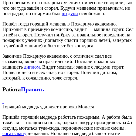
Про военкомат на пожарных учениях ничего не говорили, так
что он туда зашёл и сгорел. Будучи медведем привычным, не
пострадал, но от армии был
по дури
освобождён.
Пошёл тогда горящий медведь в Пожарную академию.
Приходит в приёмную комиссию, видит — машина горит. Сел
в неё и сгорел. Получил пятёрку за правильное поведение на
пожарных учениях (попытку спасти горящих детей, запертых
в учебной машине) и был взят без конкурса.
Закончив Пожарную академию, с отличием сдал все
экзамены, включая практический. Послали пожарных
защищать
диплом
. Видит медведь: здание с людьми горит.
Пошёл в него и всех спас, но сгорел. Получил диплом,
который, к сожалению, тоже сгорел.
Работа
Править
Горящий медведь удивляет пророка Моисея
Пришёл горящий медведь работать пожарным. А работа была
тяжёлая — полдня на ногах, одевать шкуру приходилось за 45
секунд, мотаться туда-сюда, периодические ночные смены,
сосать лапу
не давали. Но нашего медведя было этим не