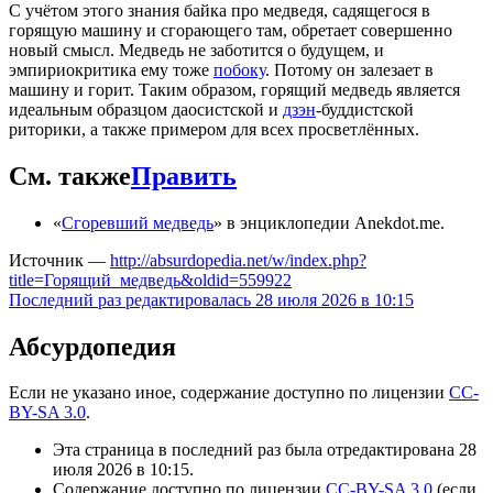
С учётом этого знания байка про медведя, садящегося в
горящую машину и сгорающего там, обретает совершенно
новый смысл. Медведь не заботится о будущем, и
эмпириокритика ему тоже
побоку
. Потому он залезает в
машину и горит. Таким образом, горящий медведь является
идеальным образцом даосистской и
дзэн
-буддистской
риторики, а также примером для всех просветлённых.
См. также
Править
«
Сгоревший медведь
» в энциклопедии Anekdot.me.
Источник —
http://absurdopedia.net/w/index.php?
title=Горящий_медведь&oldid=559922
Последний раз редактировалась 28 июля 2026 в 10:15
Абсурдопедия
Если не указано иное, содержание доступно по лицензии
CC-
BY-SA 3.0
.
Эта страница в последний раз была отредактирована 28
июля 2026 в 10:15.
Содержание доступно по лицензии
CC-BY-SA 3.0
(если