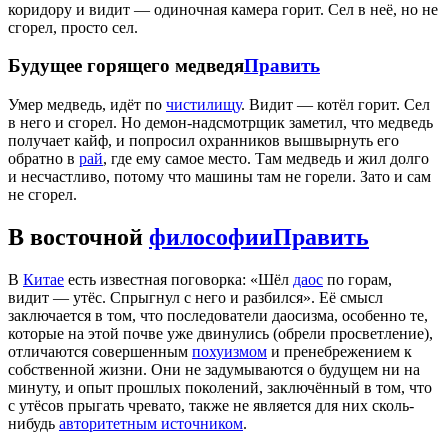
коридору и видит — одиночная камера горит. Сел в неё, но не
сгорел, просто сел.
Будущее горящего медведя
Править
Умер медведь, идёт по
чистилищу
. Видит — котёл горит. Сел
в него и сгорел. Но демон-надсмотрщик заметил, что медведь
получает кайф, и попросил охранников вышвырнуть его
обратно в
рай
, где ему самое место. Там медведь и жил долго
и несчастливо, потому что машины там не горели. Зато и сам
не сгорел.
В восточной
философии
Править
В
Китае
есть известная поговорка: «Шёл
даос
по горам,
видит — утёс. Спрыгнул с него и разбился». Её смысл
заключается в том, что последователи даосизма, особенно те,
которые на этой почве уже двинулись (обрели просветление),
отличаются совершенным
похуизмом
и пренебрежением к
собственной жизни. Они не задумываются о будущем ни на
минуту, и опыт прошлых поколений, заключённый в том, что
с утёсов прыгать чревато, также не является для них сколь-
нибудь
авторитетным источником
.