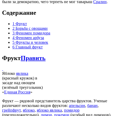
были за демократию, чего терпеть не мог таварыш
Сралин
.
Содержание
1
Фрукт
2
Борьба с овощами
3
Феномен помидора
4
Феномен арбуза
5
Фрукты и человек
6
Главный фрукт
Фрукт
Править
Яблоко
явлика
(красный кружок) в
засаде над овощем
(зелёный треугольник)
«
Единая Россия
»
Фрукт — рядовой представитель царства фруктов. Ученые
различают несколько видов фруктов:
апельсин
,
банан
,
грейпфрут
,
яблоко
,
яблоко явлика
,
помидор
(предположительно),
лимон
,
покемон
(особый вид лимонов).