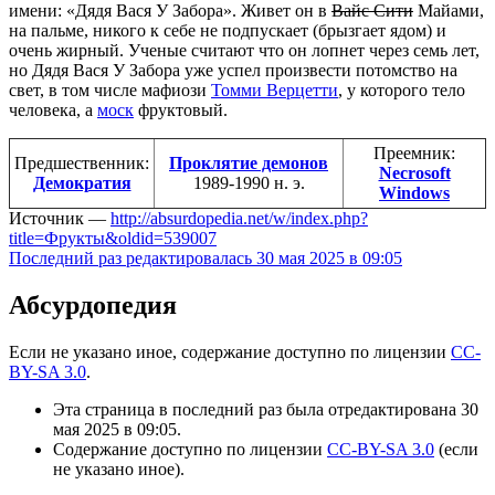
имени: «Дядя Вася У Забора». Живет он в
Вайс Сити
Майами,
на пальме, никого к себе не подпускает (брызгает ядом) и
очень жирный. Ученые считают что он лопнет через семь лет,
но Дядя Вася У Забора уже успел произвести потомство на
свет, в том числе мафиози
Томми Верцетти
, у которого тело
человека, а
моск
фруктовый.
Преемник:
Предшественник:
Проклятие демонов
Necrosoft
Демократия
1989-1990 н. э.
Windows
Источник —
http://absurdopedia.net/w/index.php?
title=Фрукты&oldid=539007
Последний раз редактировалась 30 мая 2025 в 09:05
Абсурдопедия
Если не указано иное, содержание доступно по лицензии
CC-
BY-SA 3.0
.
Эта страница в последний раз была отредактирована 30
мая 2025 в 09:05.
Содержание доступно по лицензии
CC-BY-SA 3.0
(если
не указано иное).