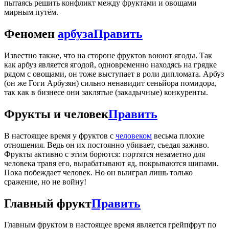
пытаясь решить конфликт между фруктами и овощами
мирным путём.
Феномен
арбуза
Править
Известно также, что на стороне фруктов воюют ягоды. Так
как арбуз является ягодой, одновременно находясь на грядке
рядом с овощами, он тоже выступает в роли дипломата. Арбуз
(он же Гоги Арбузян) сильно ненавидит сеньйора помидора,
так как в бизнесе они заклятые (закадычные) конкуренты.
Фрукты и человек
Править
В настоящее время у фруктов с
человеком
весьма плохие
отношения. Ведь он их постоянно убивает, съедая заживо.
Фрукты активно с этим борются: портятся незаметно для
человека травя его, вырабатывают яд, покрываются шипами.
Пока побеждает человек. Но он выиграл лишь только
сражение, но не войну!
Главный фрукт
Править
Главным фруктом в настоящее время является грейпфрут по