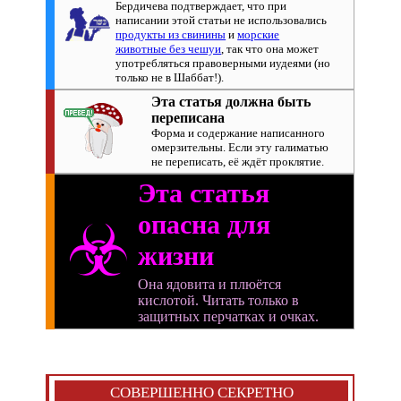
Бердичева подтверждает, что при
написании этой статьи не использовались
продукты из свинины
и
морские
животные без чешуи
, так что она может
употребляться правоверными иудеями (но
только не в Шаббат!).
Эта статья должна быть
переписана
Форма и содержание написанного
омерзительны. Если эту галиматью
не переписать, её ждёт проклятие.
Эта статья
опасна для
☣
жизни
Она ядовита и плюётся
кислотой. Читать только в
защитных перчатках и очках.
СОВЕРШЕННО СЕКРЕТНО