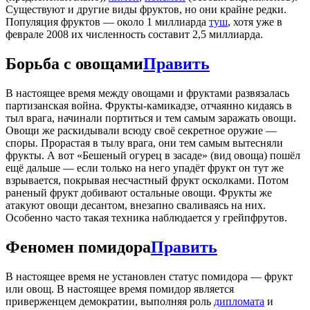
Существуют и другие виды фруктов, но они крайне редки.
Популяция фруктов — около 1 миллиарда
туш
, хотя уже в
феврале 2008 их численность составит 2,5 миллиарда.
Борьба с овощами
Править
В настоящее время между овощами и фруктами развязалась
партизанская война. Фрукты-камикадзе, отчаянно кидаясь в
тыл врага, начинали портиться и тем самым заражать овощи.
Овощи же раскидывали всюду своё секретное оружие —
споры. Прорастая в тылу врага, они тем самым вытесняли
фрукты. А вот «Бешеный огурец в засаде» (вид овоща) пошёл
ещё дальше — если только на него упадёт фрукт он тут же
взрывается, покрывая несчастный фрукт осколками. Потом
раненый фрукт добивают остальные овощи. Фрукты же
атакуют овощи десантом, внезапно сваливаясь на них.
Особенно часто такая техника наблюдается у грейпфрутов.
Феномен помидора
Править
В настоящее время не установлен статус помидора — фрукт
или овощ. В настоящее время помидор является
приверженцем демократии, выполняя роль
дипломата
и