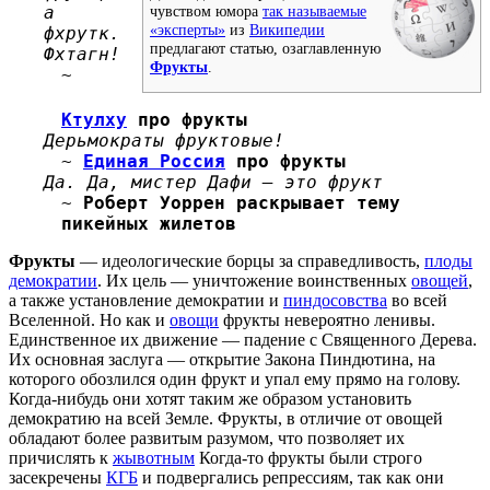
а
чувством юмора
так называемые
«эксперты»
из
Википедии
фхрутк.
предлагают статью, озаглавленную
Фхтагн!
Фрукты
.
~
Ктулху
про фрукты
Дерьмократы фруктовые!
~
Единая Россия
про фрукты
Да. Да, мистер Дафи — это фрукт
~
Роберт Уоррен раскрывает тему
пикейных жилетов
Фрукты
— идеологические борцы за справедливость,
плоды
демократии
. Их цель — уничтожение воинственных
овощей
,
а также установление демократии и
пиндосовства
во всей
Вселенной. Но как и
овощи
фрукты невероятно ленивы.
Единственное их движение — падение с Священного Дерева.
Их основная заслуга — открытие Закона Пиндютина, на
которого обозлился один фрукт и упал ему прямо на голову.
Когда-нибудь они хотят таким же образом установить
демократию на всей Земле. Фрукты, в отличие от овощей
обладают более развитым разумом, что позволяет их
причислять к
жывотным
Когда-то фрукты были строго
засекречены
КГБ
и подвергались репрессиям, так как они