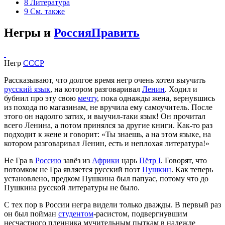
8
Литература
9
См. также
Негры и
Россия
Править
Негр
СССP
Рассказывают, что долгое время негр очень хотел выучить
русский язык
, на котором разговаривал
Ленин
. Ходил и
бубнил про эту свою
мечту
, пока однажды жена, вернувшись
из похода по магазинам, не вручила ему самоучитель. После
этого он надолго затих, и выучил-таки язык! Он прочитал
всего Ленина, а потом принялся за другие книги. Как-то раз
подходит к жене и говорит: «Ты знаешь, а на этом языке, на
котором разговаривал Ленин, есть и неплохая литература!»
Не Гра в
Россию
завёз из
Африки
царь
Пётр I
. Говорят, что
потомком не Гра является русский поэт
Пушкин
. Как теперь
установлено, предком Пушкина был папуас, потому что до
Пушкина русской литературы не было.
С тех пор в России негра видели только дважды. В первый раз
он был пойман
студентом
-расистом, подвергнувшим
несчастного пленника мучительным пыткам в надежде