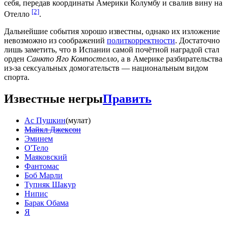
себя, передав координаты Америки Колумбу и свалив вину на
[2]
Отелло
.
Дальнейшие события хорошо известны, однако их изложение
невозможно из соображений
политкорректности
. Достаточно
лишь заметить, что в Испании самой почётной наградой стал
орден
Санкто Яго Компостелло
, а в Америке разбирательства
из-за сексуальных домогательств — национальным видом
спорта.
Известные негры
Править
Ас Пушкин
(мулат)
Майкл Джексон
Эминем
О'Тело
Маяковский
Фантомас
Боб Марли
Тупняк Шакур
Нипис
Барак Обама
Я