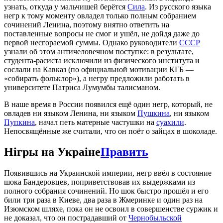
узнать, откуда у мальчишей берётся
Сила
. Из русского языка
негр к тому моменту овладел только полным собранием
сочинений Ленина, поэтому внятно ответить на
поставленные вопросы не смог и ушёл, не дойдя даже до
первой несгораемой суммы. Однако руководители
СССР
узнали об этом античеловечном поступке: в результате,
студента-расиста исключили из физического института и
сослали на Кавказ (по официальной мотивации КГБ —
«собирать фольклор»), а негру предложили работать в
университете Патриса Лумумбы талисманом.
В наше время в России появился ещё один негр, который, не
овладев ни языком Ленина, ни языком
Пушкина
, ни языком
Пупкина
, начал петь матерные частушки на
суахили
.
Непосвящённые же считали, что он поёт о зайцах в шоколаде.
Нiгры на Украiне
Править
Появившись на Украинской империи, негр ввёл в состояние
шока Бандеровцев, поприветствовав их выдержками из
полного собрания сочинений. Но шок быстро прошёл и его
били три раза в Киеве, два раза в Жмеринке и один раз на
Изюмском шляхе, пока он не освоил в совершенстве суржик и
не доказал, что он пострадавший от
Чернобыльской