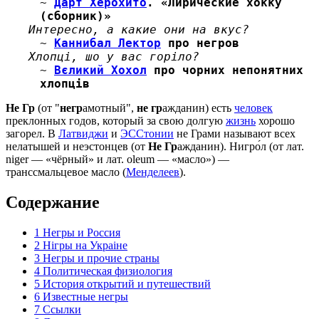
~
Дарт Херохито
. «Лирические хокку
(сборник)»
Интересно, а какие они на вкус?
~
Каннибал Лектор
про негров
Хлопці, шо у вас горіло?
~
Вєликий Хохол
про чорних непонятних
хлопців
Не Гр
(от "
негр
амотный",
не гр
ажданин) есть
человек
преклонных годов, который за свою долгую
жизнь
хорошо
загорел. В
Латвиджи
и
ЭССтонии
не Грами называют всех
нелатышей и неэстонцев (от
Не
Гр
ажданин). Нигро́л (от лат.
niger — «чёрный» и лат. oleum — «масло») —
транссмальцевое масло (
Менделеев
).
Содержание
1
Негры и Россия
2
Нiгры на Украiне
3
Негры и прочие страны
4
Политическая физиология
5
История открытий и путешествий
6
Известные негры
7
Ссылки