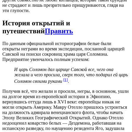
не страдают и лишь презрительно прищуриваются, глядя на
эти глупости.
История открытий и
путешествий
Править
По данным официальной историографии белые были
открыты неграми во время экспедиции, посланной царицей
Савской на поиски сокровищ храма царя Соломона.
Предприятие увенчалось полным успехом:
И царь Соломон дал царице Савской все, чего она
желала и чего просила, сверх того, что подарил ей царь
[1]
Соломон своими руками
.
Получив всё, что желали и просили, негры, в основном, ушли
на долгое время из европейской истории в Эфиопию,
вернувшись оттуда лишь в XVI веке: европейцы никак не
могли открыть Америку. Мавру Отелло пришлось устроиться
на должность адмирала венецианского флота, чтобы начать
Эпоху Великих Географический Открытий. Однако Отелло
недооценил коварство белых — Дездемона, работавшая на
испанскую разведку, по наущению резидента Яго, задушила