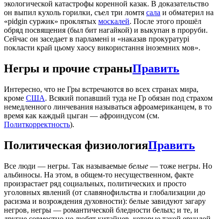
экологической катастрофы коренной казак. В доказательство
он выпил кухоль горилки, съел три ломтя
сала
и обматерил на
«pidgin суржик» проклятых
москалей
. После этого прошёл
обряд посвящения (был бит нагайкой) и выкупан в проруби.
Сейчас он заседает в парламенi и «наказав прокуратурі
покласти край цьому хаосу використання іноземних мов».
Негры и прочие страны
Править
Интересно, что не Гры встречаются во всех странах мира,
кроме
США
. Всякий попавший туда не Гр обязан под страхом
немедленного линчевания называться афроамериканцем, в то
время как каждый цыган — афроиндусом (см.
Политкорректность
).
Политическая физиология
Править
Все люди — негры. Так называемые
белые
— тоже негры. Но
альбиносы. На этом, в общем-то несущественном, факте
произрастает ряд социальных, политических и просто
уголовных явлений (от славянофильства и глобализации до
расизма и возрождения духовности): белые завидуют загару
негров, негры — романтической бледности белых; и те, и
другие совместно не любят китайцев, которые такой ерундой