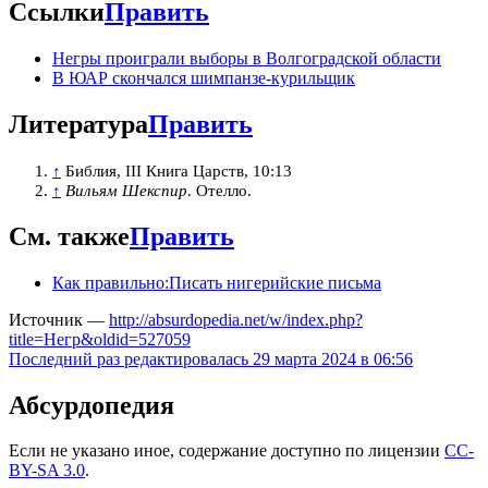
Ссылки
Править
Негры проиграли выборы в Волгоградской области
В ЮАР скончался шимпанзе-курильщик
Литература
Править
↑
Библия, III Книга Царств, 10:13
↑
Вильям Шекспир
. Отелло.
См. также
Править
Как правильно:Писать нигерийские письма
Источник —
http://absurdopedia.net/w/index.php?
title=Негр&oldid=527059
Последний раз редактировалась 29 марта 2024 в 06:56
Абсурдопедия
Если не указано иное, содержание доступно по лицензии
CC-
BY-SA 3.0
.