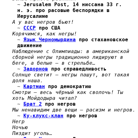
~
Jerusalem Post, 14 ниссана 33 г.
н. э. про расовые беспорядки в
Иерусалиме
А у вас негров бьют!
~
СССР
про США
Корячимся, как негры!
~
Язык Черномырдина
про стахановское
движение
Наблюдение с Олимпиады: в американской
сборной негры традиционно лидируют в
беге, а белые — в стрельбе…
~
Задорнов
про справедливость
Солнце светит — негры пашут, вот такая
доля наша.
~
Картман
про демократию
Смотри — весь чёрный как сволочь! Ты
хоть Мойдодыра читал?
~
Брат 2
про негров
Мы ненавидим две вещи — расизм и негров.
~
Ку-клукс-клан
про негров
Негр
Ночью
Пиздит уголь…