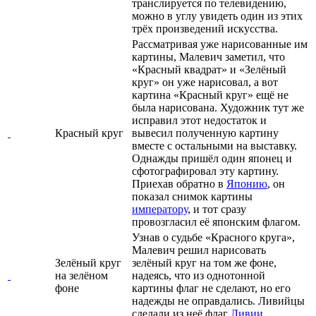
транслируется по телевидению,
можно в углу увидеть один из этих
трёх произведений искусства.
Рассматривая уже нарисованные им
картины, Малевич заметил, что
«Красный квадрат» и «Зелёный
круг» он уже нарисовал, а вот
картина «Красный круг» ещё не
была нарисована. Художник тут же
исправил этот недостаток и
Красный круг
вывесил полученную картину
вместе с остальными на выставку.
Однажды пришёл один японец и
сфотографировал эту картину.
Приехав обратно в
Японию
, он
показал снимок картины
императору
, и тот сразу
провозгласил её японским флагом.
Узнав о судьбе «Красного круга»,
Малевич решил нарисовать
Зелёный круг
зелёный круг на том же фоне,
на зелёном
надеясь, что из однотонной
фоне
картины флаг не сделают, но его
надежды не оправдались. Ливийцы
сделали из неё флаг
Ливии
.