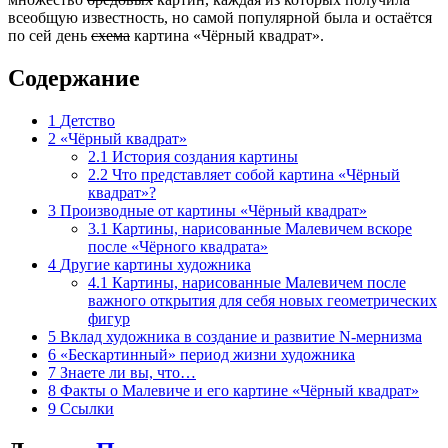
всеобщую известность, но самой популярной была и остаётся
по сей день
схема
картина «Чёрный квадрат».
Содержание
1
Детство
2
«Чёрный квадрат»
2.1
История создания картины
2.2
Что представляет собой картина «Чёрный
квадрат»?
3
Производные от картины «Чёрный квадрат»
3.1
Картины, нарисованные Малевичем вскоре
после «Чёрного квадрата»
4
Другие картины художника
4.1
Картины, нарисованные Малевичем после
важного открытия для себя новых геометрических
фигур
5
Вклад художника в создание и развитие N-мернизма
6
«Бескартинный» период жизни художника
7
Знаете ли вы, что…
8
Факты о Малевиче и его картине «Чёрный квадрат»
9
Ссылки