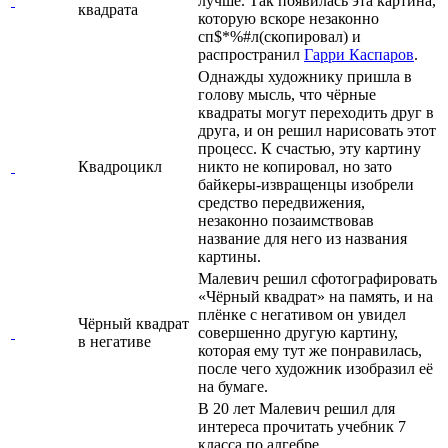
лучше. Так появилась эта картина,
квадрата
которую вскоре незаконно
сп$*%#л(скопировал) и
распространил
Гарри Каспаров
.
Однажды художнику пришла в
голову мысль, что чёрные
квадраты могут переходить друг в
друга, и он решил нарисовать этот
процесс. К счастью, эту картину
Квадроцикл
никто не копировал, но зато
байкеры-извращенцы изобрели
средство передвижения,
незаконно позаимствовав
название для него из названия
картины.
Малевич решил сфотографировать
«Чёрный квадрат» на память, и на
плёнке с негативом он увидел
Чёрный квадрат
совершенно другую картину,
в негативе
которая ему тут же понравилась,
после чего художник изобразил её
на бумаге.
В 20 лет Малевич решил для
интереса прочитать учебник 7
класса по алгебре,