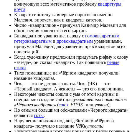
волнующую всех математиков проблему
квадратуры
круга
.
Квадрат гипотенузы впервые нарисовал именно
Малевич, впрочем, как и квадраты катетов.
Число «квадриллион» придумал Казимир Малевич для
обозначения количества его картин.
Биквадратное уравнение, наряду с
гомоквадратным
,
гетероквадратным
и
дровоквадратным
уравнениями,
придумал Малевич для уравнения прав квадратов всех
ориентаций.
Когда художнику предложили придумать рифму к слову
«звезда», он сказал «квадрат». Так появились
белые
стихи
.
Тихо помешанные на «Чёрном квадрате» получили
название
квадроты
.
Чека — это не деталь гранаты. Чека (ЧК) — это
«Чёрный квадрат». А чекисты — это его поклонники.
Некоторые чекисты сошли с ума от этой картины и
специально создали сайт для
умалишённых поклонников
«Чёрного квадрата»
(
сокр
.
УПЧК
, или
упячка
).
Но самыми большими обожателями «Чёрного квадрата»
являются
готы
.
Нарушение психики под воздействием «Чёрного
квадрата» получило название
ЧёКнутость
.
Злоупотребление алкоголем приводит к белой горячке, а