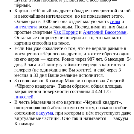
чёрный.
Картина «Чёрный квадрат» обладает невероятной силой
и высочайшим интеллектом, но не показывает этого.
Однако раз в 1000 лет она отдаёт малую часть
силы
и
интеллекта
всем желающим. Последними из них были
простые смертные
Чак Норрис
и
Анатолий Вассерман
.
Остальные попросту не поверили в то, что какая-то
картина способна на такое.
Если Вы уже сожалеете о том, что не верили раньше в
могущество «Чёрного квадрата», и хотите обрести один
из его даров — ждите. Ровно через 987 лет, 6 месяцев, 54
дня, 3 часа и 21 минуту займите очередь в картинную
галерею (не один/одна же Вы хотите), и ещё через 3
месяца и 33 дня Ваше желание исполнится.
За свою жизнь Казимир Малевич нарисовал 7 версий
«Чёрного квадрата». Таким образом, общая площадь
закрашенной поверхности составила 4 424 175
пикселей
.
В честь Малевича и его картины «Чёрный квадрат»,
олицетворяющей абсолютную пустоту, названо особое
состояние
вакуума
, при котором в нём отсутствуют даже
виртуальные частицы. Оно так и называется — вакуум
Казимира.