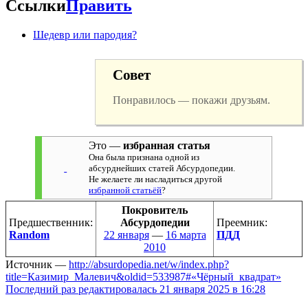
Ссылки
Править
Шедевр или пародия?
Совет
Понравилось — покажи друзьям.
Это —
избранная статья
Она была признана одной из
абсурднейших статей Абсурдопедии.
Не желаете ли насладиться другой
избранной статьёй
?
Покровитель
Предшественник:
Абсурдопедии
Преемник:
Random
22 января
—
16 марта
ПДД
2010
Источник —
http://absurdopedia.net/w/index.php?
title=Казимир_Малевич&oldid=533987#«Чёрный_квадрат»
Последний раз редактировалась 21 января 2025 в 16:28