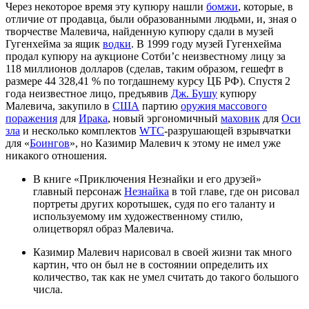
Через некоторое время эту купюру нашли
бомжи
, которые, в
отличие от продавца, были образованными людьми, и, зная о
творчестве Малевича, найденную купюру сдали в музей
Гугенхейма за ящик
водки
. В 1999 году музей Гугенхейма
продал купюру на аукционе Сотби’с неизвестному лицу за
118 миллионов долларов (сделав, таким образом, гешефт в
размере 44 328,41 % по тогдашнему курсу ЦБ РФ). Спустя 2
года неизвестное лицо, предъявив
Дж. Бушу
купюру
Малевича, закупило в
США
партию
оружия массового
поражения
для
Ирака
, новый эргономичный
маховик
для
Оси
зла
и несколько комплектов
WTC
-разрушающей взрывчатки
для «
Боингов
», но Казимир Малевич к этому не имел уже
никакого отношения.
В книге «Приключения Незнайки и его друзей»
главный персонаж
Незнайка
в той главе, где он рисовал
портреты других коротышек, судя по его таланту и
используемому им художественному стилю,
олицетворял образ Малевича.
Казимир Малевич нарисовал в своей жизни так много
картин, что он был не в состоянии определить их
количество, так как не умел считать до такого большого
числа.