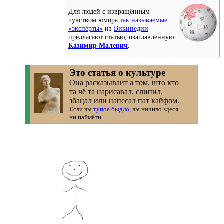
Для людей с извращённым
чувством юмора
так называемые
«эксперты»
из
Википедии
предлагают статью, озаглавленную
Казимир Малевич
.
Это статья о культуре
Она расказываит а том, што кто
та чё та нарисавал, слипил,
збацал или напесал пат кайфом.
Если вы
тупое быдло
, вы ничиво здеся
ни паймёти.