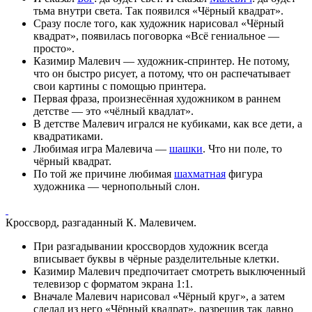
тьма внутри света. Так появился «Чёрный квадрат».
Сразу после того, как художник нарисовал «Чёрный
квадрат», появилась поговорка «Всё гениальное —
просто».
Казимир Малевич — художник-спринтер. Не потому,
что он быстро рисует, а потому, что он распечатывает
свои картины с помощью принтера.
Первая фраза, произнесённая художником в раннем
детстве — это «чёлный квадлат».
В детстве Малевич игрался не кубиками, как все дети, а
квадратиками.
Любимая игра Малевича —
шашки
. Что ни поле, то
чёрный квадрат.
По той же причине любимая
шахматная
фигура
художника — чернопольный слон.
Кроссворд, разгаданный К. Малевичем.
При разгадывании кроссвордов художник всегда
вписывает буквы в чёрные разделительные клетки.
Казимир Малевич предпочитает смотреть выключенный
телевизор с форматом экрана 1:1.
Вначале Малевич нарисовал «Чёрный круг», а затем
сделал из него «Чёрный квадрат», разрешив так давно