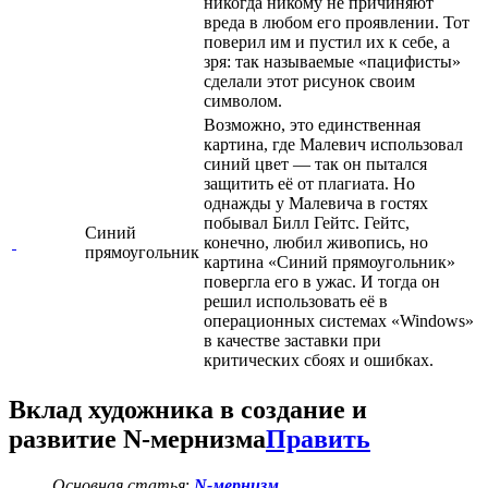
никогда никому не причиняют
вреда в любом его проявлении. Тот
поверил им и пустил их к себе, а
зря: так называемые «пацифисты»
сделали этот рисунок своим
символом.
Возможно, это единственная
картина, где Малевич использовал
синий цвет — так он пытался
защитить её от плагиата. Но
однажды у Малевича в гостях
побывал Билл Гейтс. Гейтс,
Синий
конечно, любил живопись, но
прямоугольник
картина «Синий прямоугольник»
повергла его в ужас. И тогда он
решил использовать её в
операционных системах «Windows»
в качестве заставки при
критических сбоях и ошибках.
Вклад художника в создание и
развитие N-мернизма
Править
Основная статья
:
N-мернизм