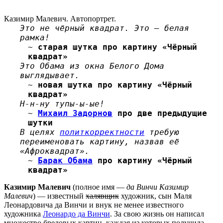
Казимир Малевич. Автопортрет.
Это не чёрный квадрат. Это — белая
рамка!
~
старая шутка про картину «Чёрный
квадрат»
Это Обама из окна Белого Дома
выглядывает.
~
новая шутка про картину «Чёрный
квадрат»
Н-н-ну тупы-ы-ые!
~
Михаил Задорнов
про две предыдущие
шутки
В целях
политкорректности
требую
переименовать картину, назвав её
«Афроквадрат».
~
Барак Обама
про картину «Чёрный
квадрат»
Казимир Малевич
(полное имя —
да Винчи Казимир
Малевич
) — известный
халявщик
художник, сын Маля
Леонардовича да Винчи и внук не менее известного
художника
Леонардо да Винчи
. За свою жизнь он написал
множество
бредовых
картин, каждая из которых получила