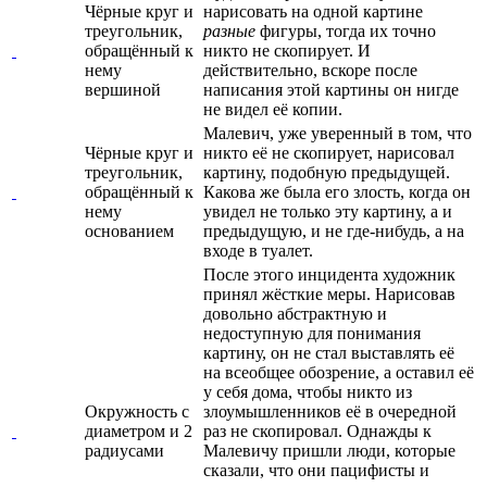
Чёрные круг и
нарисовать на одной картине
треугольник,
разные
фигуры, тогда их точно
обращённый к
никто не скопирует. И
нему
действительно, вскоре после
вершиной
написания этой картины он нигде
не видел её копии.
Малевич, уже уверенный в том, что
Чёрные круг и
никто её не скопирует, нарисовал
треугольник,
картину, подобную предыдущей.
обращённый к
Какова же была его злость, когда он
нему
увидел не только эту картину, а и
основанием
предыдущую, и не где-нибудь, а на
входе в туалет.
После этого инцидента художник
принял жёсткие меры. Нарисовав
довольно абстрактную и
недоступную для понимания
картину, он не стал выставлять её
на всеобщее обозрение, а оставил её
у себя дома, чтобы никто из
Окружность с
злоумышленников её в очередной
диаметром и 2
раз не скопировал. Однажды к
радиусами
Малевичу пришли люди, которые
сказали, что они пацифисты и