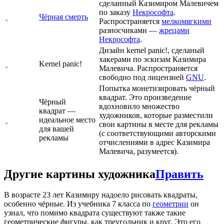
сделанный Казимиром Малевичем
по заказу
Некрософта
.
Чёрная смерть
Распространяется
мелкомягкими
разносчиками —
жрецами
Некрософта
.
Дизайн kernel panic!, сделаный
хакерами по эскизам Казимира
Kernel panic!
Малевича. Распространяется
свободно под лицензией
GNU
.
Попытка монетизировать чёрный
квадрат. Это произведение
Чёрный
вдохновило множество
квадрат —
художников, которые разместили
идеальное место
свои картины в месте для рекламы
для вашей
(с соответствующими авторскими
рекламы
отчислениями в адрес Казимира
Малевича, разумеется).
Другие картины художника
Править
В возрасте 23 лет Казимиру надоело рисовать квадраты,
особенно чёрные. Из учебника 7 класса по
геометрии
он
узнал, что помимо квадрата существуют также такие
геометрические фигуры, как треугольник и круг. Это его