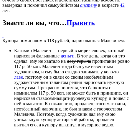
выдержал и покончил самоубийством
апстену
в возрасте
42
лет.
Знаете ли вы, что…
Править
Купюра номиналом в 118 рублей, нарисованная Малевичем.
Казимир Малевич — первый в мире человек, который
нарисовал фальшивые
деньги
. В тот день, когда он это
сделал, ему не хватало на
дозу герыча
пропитание ровно
117 р. 50 коп. Малевич тогда был уже известным
художником, и ему было стыдно занимать у кого-то
лаве
, поэтому он в связи со своим необычайным
художественным талантом решил нарисовать нужную
сумму сам. Прекрасно понимая, что банкноты с
номиналом 117 р. 50 коп. не может быть в принципе, он
нарисовал ставосемнадцатирублёвую купюру, и пошёл с
ней в магазин. К сожалению, продавец этого магазина,
неотёсанный лавочник, не был знаком с творчеством
Малевича. Поэтому, когда художник дал ему свою
уникальную купюру авторской работы, продавец
выгнал его, а купюру выкинул в мусорное ведро.