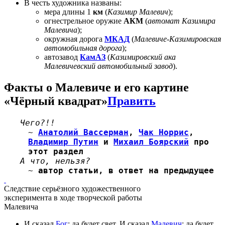
В честь художника названы:
мера длины 1
км
(
Казимир Малевич
);
огнестрельное оружие
АКМ
(
автомат Казимира
Малевича
);
окружная дорога
МКАД
(
Малевиче-Казимировская
автомобильная дорога
);
автозавод
КамАЗ
(
Казимировский ака
Малевичевский автомобильный завод
).
Факты о Малевиче и его картине
«Чёрный квадрат»
Править
Чего?!!
~
Анатолий Вассерман
,
Чак Норрис
,
Владимир Путин
и
Михаил Боярский
про
этот раздел
А что, нельзя?
~
автор статьи, в ответ на предыдущее
Следствие серьёзного художественного
эксперимента в ходе творческой работы
Малевича
И сказал
Бог
: да будет свет. И сказал
Малевич
: да будет