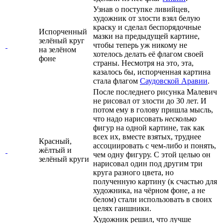
Узнав о поступке ливийцев,
художник от злости взял белую
краску и сделал беспорядочные
Испорченный
мазки на предыдущей картине,
зелёный круг
чтобы теперь уж никому не
на зелёном
хотелось делать её флагом своей
фоне
страны. Несмотря на это, эта,
казалось бы, испорченная картина
стала флагом
Саудовской Аравии
.
После последнего рисунка Малевич
не рисовал от злости до 30 лет. И
потом ему в голову пришла мысль,
что надо нарисовать
несколько
фигур на одной картине, так как
всех их, вместе взятых, труднее
Красный,
ассоциировать с чем-либо и понять,
жёлтый и
чем одну фигуру. С этой целью он
зелёный круги
нарисовал один под другим три
круга разного цвета, но
полученную картину (к счастью для
художника, на чёрном фоне, а не
белом) стали использовать в своих
целях гаишники.
Художник решил, что лучше