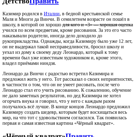
Детство
Править
Казимир родился в
Италии
, в бедной крестьянской семье
Маля и Многи да Винчи. В семилетнем возрасте он пошёл в
школу, в которой он хорошо
для кого и «3» — хорошая оценка
учился по всем предметам, кроме рисования. За это его часто
наказывали родители, иногда дело доходило до
рукоприкладства. Однажды, когда Казимиру было уже 12 лет,
он не выдержал такой несправедливости, бросил школу и
уехал из дому к своему деду Леонардо, который к тому
времени был уже известным художником и, кроме этого,
владел приёмами ниндзя.
Леонардо да Винчи с радостью встретил Казимира и
предложил жить у него. Тот рассказал о своих неприятностях,
в частности о том, что он не умеет рисовать, после чего
Леонардо стал его учить рисованию. К сожалению, обучение
не дало заметных результатов, но дед Казимира не хотел
огорчать внука и говорил, что у него с каждым разом
получалось всё лучше. В конце концов Леонардо предложил
Казимиру создать шедевр, которым будет восхищаться весь
мир, на что тот с удовольствием согласился. Так появилась
первая и самая известная картина «Чёрный квадрат».
«Чёрный квадрат»
Править