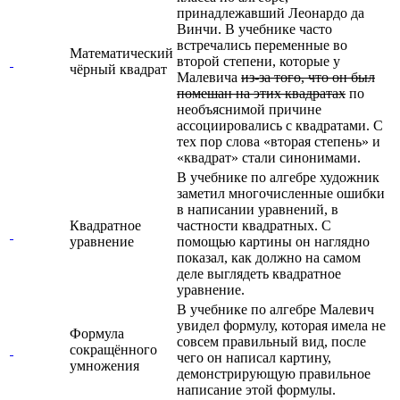
принадлежавший Леонардо да
Винчи. В учебнике часто
встречались переменные во
Математический
второй степени, которые у
чёрный квадрат
Малевича
из-за того, что он был
помешан на этих квадратах
по
необъяснимой причине
ассоциировались с квадратами. С
тех пор слова «вторая степень» и
«квадрат» стали синонимами.
В учебнике по алгебре художник
заметил многочисленные ошибки
в написании уравнений, в
Квадратное
частности квадратных. С
уравнение
помощью картины он наглядно
показал, как должно на самом
деле выглядеть квадратное
уравнение.
В учебнике по алгебре Малевич
увидел формулу, которая имела не
Формула
совсем правильный вид, после
сокращённого
чего он написал картину,
умножения
демонстрирующую правильное
написание этой формулы.