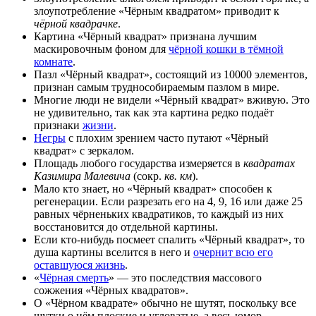
злоупотребление «Чёрным квадратом» приводит к
чёрной квадрачке
.
Картина «Чёрный квадрат» признана лучшим
маскировочным фоном для
чёрной кошки в тёмной
комнате
.
Пазл «Чёрный квадрат», состоящий из 10000 элементов,
признан самым труднособираемым пазлом в мире.
Многие люди не видели «Чёрный квадрат» вживую. Это
не удивительно, так как эта картина редко подаёт
признаки
жизни
.
Негры
с плохим зрением часто путают «Чёрный
квадрат» с зеркалом.
Площадь любого государства измеряется в
квадратах
Казимира Малевича
(сокр.
кв. км
).
Мало кто знает, но «Чёрный квадрат» способен к
регенерации. Если разрезать его на 4, 9, 16 или даже 25
равных чёрненьких квадратиков, то каждый из них
восстановится до отдельной картины.
Если кто-нибудь посмеет спалить «Чёрный квадрат», то
душа картины вселится в него и
очернит всю его
оставшуюся жизнь
.
«
Чёрная смерть
» — это последствия массового
сожжения «Чёрных квадратов».
О «Чёрном квадрате» обычно не шутят, поскольку все
шутки о нём плоские и угловатые, а весь юмор —