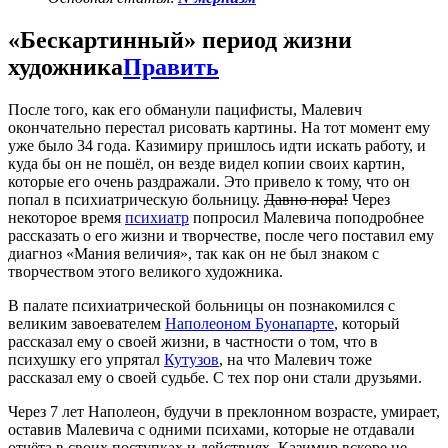
«Бескартинный» период жизни
художника
Править
После того, как его обманули пацифисты, Малевич
окончательно перестал рисовать картины. На тот момент ему
уже было 34 года. Казимиру пришлось идти искать работу, и
куда бы он не пошёл, он везде видел копии своих картин,
которые его очень раздражали. Это привело к тому, что он
попал в психиатрическую больницу.
Давно пора!
Через
некоторое время
психиатр
попросил Малевича поподробнее
рассказать о его жизни и творчестве, после чего поставил ему
диагноз «Мания величия», так как он не был знаком с
творчеством этого великого художника.
В палате психиатрической больницы он познакомился с
великим завоевателем
Наполеоном Буонапарте
, который
рассказал ему о своей жизни, в частности о том, что в
психушку его упрятал
Кутузов
, на что Малевич тоже
рассказал ему о своей судьбе. С тех пор они стали друзьями.
Через 7 лет Наполеон, будучи в преклонном возрасте, умирает,
оставив Малевича с одними психами, которые не отдавали
отчёта в своих поступках и действиях. Казимир вскоре не