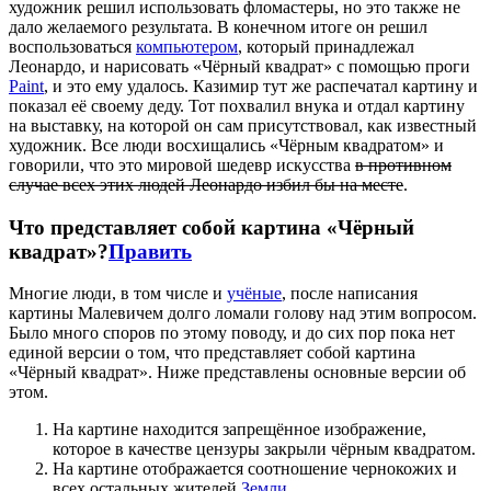
художник решил использовать фломастеры, но это также не
дало желаемого результата. В конечном итоге он решил
воспользоваться
компьютером
, который принадлежал
Леонардо, и нарисовать «Чёрный квадрат» с помощью проги
Paint
, и это ему удалось. Казимир тут же распечатал картину и
показал её своему деду. Тот похвалил внука и отдал картину
на выставку, на которой он сам присутствовал, как известный
художник. Все люди восхищались «Чёрным квадратом» и
говорили, что это мировой шедевр искусства
в противном
случае всех этих людей Леонардо избил бы на месте
.
Что представляет собой картина «Чёрный
квадрат»?
Править
Многие люди, в том числе и
учёные
, после написания
картины Малевичем долго ломали голову над этим вопросом.
Было много споров по этому поводу, и до сих пор пока нет
единой версии о том, что представляет собой картина
«Чёрный квадрат». Ниже представлены основные версии об
этом.
На картине находится запрещённое изображение,
которое в качестве цензуры закрыли чёрным квадратом.
На картине отображается соотношение чернокожих и
всех остальных жителей
Земли
.