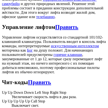
самоубийц
и других природных явлений. Решение этой
проблемы состоит в придании конструкции дополнительной
жёсткости. Для этого вокруг лифта возводят жилой дом,
офисное здание или
телебашню
.
Управление лифтом
Править
Управление лифтом осуществляется со стандартной 101/102-
клавишной клавиатуры. Пользователь вводит в консоль лифта
команды, интерпретируемые
искусственным интеллектом
моторчика как
Бог
на душу положит. Для начинающих
пользователей предусмотрены
горячие клавиши
,
занумерованные от 1 до 12, которые сразу перемещают лифт
на нужный этаж, но ничего интересного с их помощью
добиться невозможно, поэтому профессиональные пилоты
лифтов их обычно игнорируют.
Чит-коды
Править
Up Up Down Down Left Stop Right Stop
Увеличивает скорость лифта в два раза.
Up Up Up Up Up Call Stop
Выключает свет.