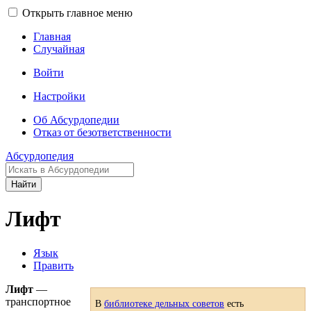
Открыть главное меню
Главная
Случайная
Войти
Настройки
Об Абсурдопедии
Отказ от безответственности
Абсурдопедия
Найти
Лифт
Язык
Править
Лифт
—
транспортное
В
библиотеке дельных советов
есть