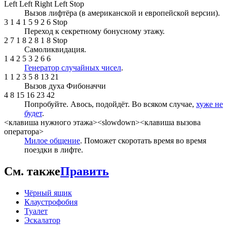
Left Left Right Left Stop
Вызов лифтёра (в американской и европейской версии).
3 1 4 1 5 9 2 6 Stop
Переход к секретному бонусному этажу.
2 7 1 8 2 8 1 8 Stop
Самоликвидация.
1 4 2 5 3 2 6 6
Генератор случайных чисел
.
1 1 2 3 5 8 13 21
Вызов духа Фибоначчи
4 8 15 16 23 42
Попробуйте. Авось, подойдёт. Во всяком случае,
хуже не
будет
.
<клавиша нужного этажа><slowdown><клавиша вызова
оператора>
Милое общение
. Поможет скоротать время во время
поездки в лифте.
См. также
Править
Чёрный ящик
Клаустрофобия
Туалет
Эскалатор