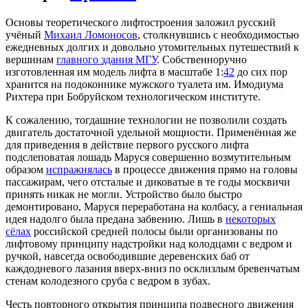
Основы теоретического лифтостроения заложил русский
учёный
Михаил Ломоносов
, столкнувшись с необходимостью
ежедневных долгих и довольно утомительных путешествий к
вершинам
главного здания МГУ
. Собственноручно
изготовленная им модель лифта в масштабе 1:
42
до сих пор
хранится на подоконнике мужского туалета им. Имодиума
Рихтера при Бобруйском технологическом институте.
К сожалению, тогдашние технологии не позволили создать
двигатель достаточной удельной мощности. Применённая же
для приведения в действие первого русского лифта
подслеповатая лошадь Маруся совершенно возмутительным
образом
испражнялась
в процессе движения прямо на головы
пассажирам, чего отсталые и диковатые в те годы москвичи
принять никак не могли. Устройство было быстро
демонтировано, Маруся переработана на колбасу, а гениальная
идея надолго была предана забвению. Лишь в
некоторых
сёлах
российской средней полосы были организованы по
лифтовому принципу надстройки над колодцами с ведром и
ручкой, навсегда освободившие деревенских баб от
каждодневого лазания вверх-вниз по осклизлым бревенчатым
стенам колодезного сруба с ведром в зубах.
Честь повторного открытия принципа подвесного движения