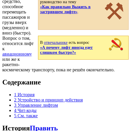
⚒
средство,
руководство на тему
способное
«Как правильно Выжить в
перемещать
застрявшем лифте»
.
пассажиров и
грузы вверх
(медленно) и
вниз (быстро).
Вопрос о том,
В
отвечальнике
есть вопрос
относится лифт
«А почему лифт иногда едет
к
слишком быстро?»
авиационному
или же к
ракетно-
космическому транспорту, пока не решён окончательно.
Содержание
1
История
2
Устройство и принцип действия
3
Управление лифтом
4
Чит-коды
5
См. также
История
Править