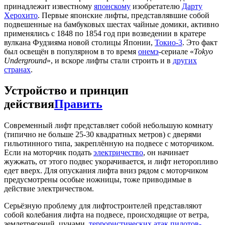
принадлежит известному
японскому
изобретателю
Дарту
Херохито
. Первые японские лифты, представлявшие собой
подвешенные на бамбуковых шестах чайные домики, активно
применялись с 1848 по 1854 год при возведении в кратере
вулкана Фудзияма новой столицы Японии,
Токио-3
. Это факт
был освещён в популярном в то время
онемэ
-сериале «
Tokyo
Underground
», и вскоре лифты стали строить и в
других
странах
.
Устройство и принцип
действия
Править
Современный лифт представляет собой небольшую комнату
(типично не больше 25-30 квадратных метров) с дверями
гильотинного типа, закреплённую на подвесе с моторчиком.
Если на моторчик подать
электричество
, он начинает
жужжать, от этого подвес укорачивается, и лифт неторопливо
едет вверх. Для опускания лифта вниз рядом с моторчиком
предусмотрены особые ножницы, тоже приводимые в
действие электричеством.
Серьёзную проблему для лифтостроителей представляют
собой колебания лифта на подвесе, происходящие от ветра,
землетрясений, цунами,
террористических атак пилотов-