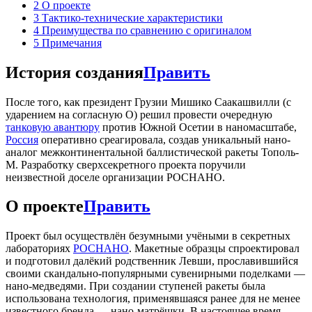
2
О проекте
3
Тактико-технические характеристики
4
Преимущества по сравнению с оригиналом
5
Примечания
История создания
Править
После того, как президент Грузии Мишико Саакашвилли (с
ударением на согласную О) решил провести очередную
танковую авантюру
против Южной Осетии в наномасштабе,
Россия
оперативно среагировала, создав уникальный нано-
аналог межконтинентальной баллистической ракеты Тополь-
М. Разработку сверхсекретного проекта поручили
неизвестной доселе организации РОСНАНО.
О проекте
Править
Проект был осуществлён безумными учёными в секретных
лабораториях
РОСНАНО
. Макетные образцы спроектировал
и подготовил далёкий родственник Левши, прославившийся
своими скандально-популярными сувенирными поделками —
нано-медведями. При создании ступеней ракеты была
использована технология, применявшаяся ранее для не менее
известного бренда — нано-матрёшки. В настоящее время