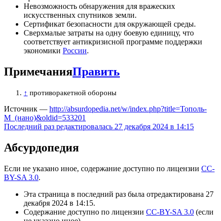
Невозможность обнаружения для вражеских
искусственных спутников земли.
Сертификат безопасности для окружающей среды.
Сверхмалые затраты на одну боевую единицу, что
соответствует антикризисной программе поддержки
экономики
России
.
Примечания
Править
↑
противоракетной обороны
Источник —
http://absurdopedia.net/w/index.php?title=Тополь-
М_(нано)&oldid=533201
Последний раз редактировалась 27 декабря 2024 в 14:15
Абсурдопедия
Если не указано иное, содержание доступно по лицензии
CC-
BY-SA 3.0
.
Эта страница в последний раз была отредактирована 27
декабря 2024 в 14:15.
Содержание доступно по лицензии
CC-BY-SA 3.0
(если
не указано иное).