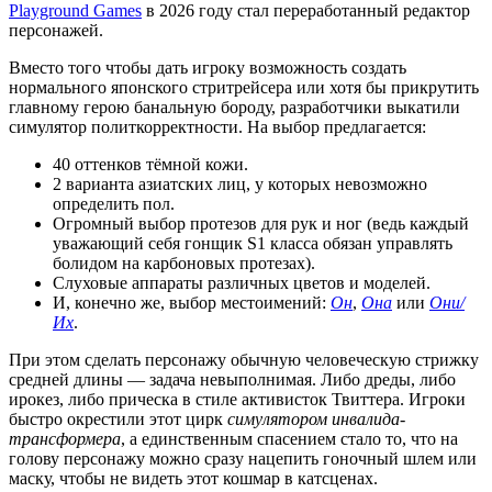
Playground Games
в 2026 году стал переработанный редактор
персонажей.
Вместо того чтобы дать игроку возможность создать
нормального японского стритрейсера или хотя бы прикрутить
главному герою банальную бороду, разработчики выкатили
симулятор политкорректности. На выбор предлагается:
40 оттенков тёмной кожи.
2 варианта азиатских лиц, у которых невозможно
определить пол.
Огромный выбор протезов для рук и ног (ведь каждый
уважающий себя гонщик S1 класса обязан управлять
болидом на карбоновых протезах).
Слуховые аппараты различных цветов и моделей.
И, конечно же, выбор местоимений:
Он
,
Она
или
Они/
Их
.
При этом сделать персонажу обычную человеческую стрижку
средней длины — задача невыполнимая. Либо дреды, либо
ирокез, либо прическа в стиле активисток Твиттера. Игроки
быстро окрестили этот цирк
симулятором инвалида-
трансформера
, а единственным спасением стало то, что на
голову персонажу можно сразу нацепить гоночный шлем или
маску, чтобы не видеть этот кошмар в катсценах.