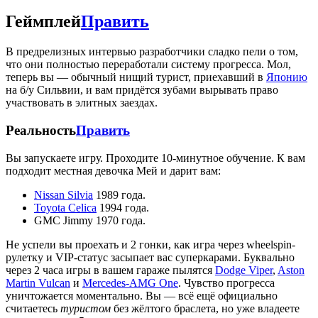
Геймплей
Править
В предрелизных интервью разработчики сладко пели о том,
что они полностью переработали систему прогресса. Мол,
теперь вы — обычный нищий турист, приехавший в
Японию
на б/у Сильвии, и вам придётся зубами вырывать право
участвовать в элитных заездах.
Реальность
Править
Вы запускаете игру. Проходите 10-минутное обучение. К вам
подходит местная девочка Мей и дарит вам:
Nissan Silvia
1989 года.
Toyota Celica
1994 года.
GMC Jimmy 1970 года.
Не успели вы проехать и 2 гонки, как игра через wheelspin-
рулетку и VIP-статус засыпает вас суперкарами. Буквально
через 2 часа игры в вашем гараже пылятся
Dodge Viper
,
Aston
Martin Vulcan
и
Mercedes-AMG One
. Чувство прогресса
уничтожается моментально. Вы — всё ещё официально
считаетесь
туристом
без жёлтого браслета, но уже владеете