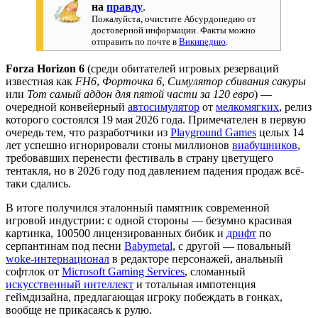
на
правду
.
Пожалуйста, очистите Абсурдопедию от
достоверной информации. Факты можно
отправить по почте в
Википедию
.
Forza Horizon 6
(среди обитателей игровых резерваций
известная как
FH6
,
Форточка 6
,
Симулятор сбивания сакуры
или
Тот самый аддон для пятой части за 120 евро
) —
очередной конвейерный
автосимулятор
от
мелкомягких
, релиз
которого состоялся 19 мая 2026 года. Примечателен в первую
очередь тем, что разработчики из
Playground Games
целых 14
лет успешно игнорировали стоны миллионов
виабушников
,
требовавших перенести фестиваль в страну цветущего
тентакля, но в 2026 году под давлением падения продаж всё-
таки сдались.
В итоге получился эталонный памятник современной
игровой индустрии: с одной стороны — безумно красивая
картинка, 100500 лицензированных бибик и
дрифт
по
серпантинам под песни
Babymetal
, с другой — повальный
woke-интернационал
в редакторе персонажей, анальный
софтлок от
Microsoft Gaming Services
, сломанный
искусственный интеллект
и тотальная импотенция
геймдизайна, предлагающая игроку побеждать в гонках,
вообще не прикасаясь к рулю.