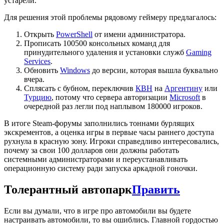
устарели.
Для решения этой проблемы рядовому геймеру предлагалось:
Открыть
PowerShell
от имени администратора.
Прописать 100500 консольных команд для
принудительного удаления и установки служб
Gaming
Services
.
Обновить
Windows
до версии, которая вышла буквально
вчера.
Сплясать с бубном, переключив
КВН
на
Аргентину
или
Турцию
, потому что сервера авторизации
Microsoft
в
очередной раз легли под наплывом 180000 игроков.
В итоге Steam-форумы заполнились тоннами бурлящих
экскрементов, а оценка игры в первые часы раннего доступа
рухнула в красную зону. Игроки справедливо интересовались,
почему за свои 100 долларов они должны работать
системными администраторами и переустанавливать
операционную систему ради запуска аркадной гоночки.
Толерантный автопарк
Править
Если вы думали, что в игре про автомобили вы будете
настраивать автомобили, то вы ошиблись. Главной гордостью