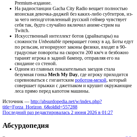
Premium-издание.
На радиостанции Gacha City Radio вещает полностью
японская девочка-диджей без каких-либо субтитров, из-
за чего неподготовленный русский геймер чувствует
себя так, будто случайно включил аниме-стрим на
Twitch.
Искусственный интеллект ботов (драйватары) на
сложности
Unbeatable
превращает гонку в ад. Боты едут
по рельсам, игнорируют законы физики, входят в 90-
градусные повороты на скорости 200 км/ч и безбожно
таранят игрока в задний бампер, отправляя его на
свидание со стеной.
Одним из главных показательных заездов стала
безумная гонка
Mech My Day
, где игроку приходится
соревноваться с гигантским
роботом-мехой
, который
совершает прыжки с джетпаком и крушит окружающие
леса прямо перед капотом машины.
Источник —
http://absurdopedia.net/w/index.php?
title=Forza_Horizon_6&oldid=557288
Последний раз редактировалась 2 июня 2026 в 01:27
Абсурдопедия