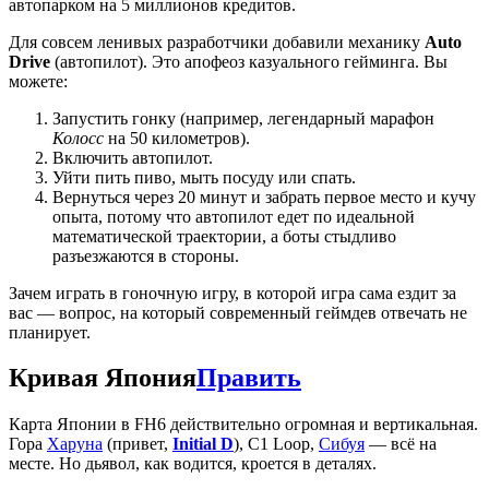
автопарком на 5 миллионов кредитов.
Для совсем ленивых разработчики добавили механику
Auto
Drive
(автопилот). Это апофеоз казуального гейминга. Вы
можете:
Запустить гонку (например, легендарный марафон
Колосс
на 50 километров).
Включить автопилот.
Уйти пить пиво, мыть посуду или спать.
Вернуться через 20 минут и забрать первое место и кучу
опыта, потому что автопилот едет по идеальной
математической траектории, а боты стыдливо
разъезжаются в стороны.
Зачем играть в гоночную игру, в которой игра сама ездит за
вас — вопрос, на который современный геймдев отвечать не
планирует.
Кривая Япония
Править
Карта Японии в FH6 действительно огромная и вертикальная.
Гора
Харуна
(привет,
Initial D
), C1 Loop,
Сибуя
— всё на
месте. Но дьявол, как водится, кроется в деталях.