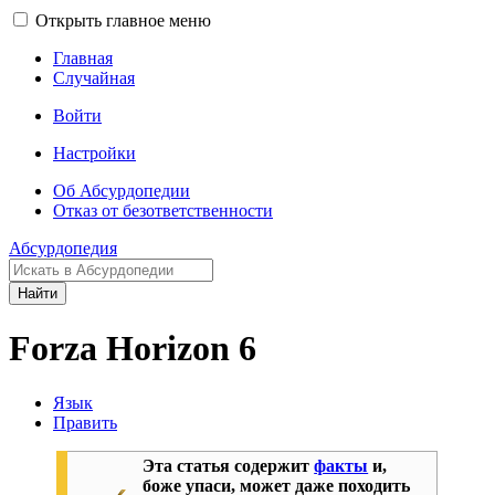
Открыть главное меню
Главная
Случайная
Войти
Настройки
Об Абсурдопедии
Отказ от безответственности
Абсурдопедия
Найти
Forza Horizon 6
Язык
Править
Эта статья содержит
факты
и,
боже упаси, может даже походить