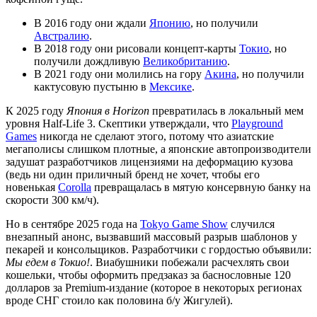
В 2016 году они ждали
Японию
, но получили
Австралию
.
В 2018 году они рисовали концепт-карты
Токио
, но
получили дождливую
Великобританию
.
В 2021 году они молились на гору
Акина
, но получили
кактусовую пустыню в
Мексике
.
К 2025 году
Япония в Horizon
превратилась в локальный мем
уровня Half-Life 3. Скептики утверждали, что
Playground
Games
никогда не сделают этого, потому что азиатские
мегаполисы слишком плотные, а японские автопроизводители
задушат разработчиков лицензиями на деформацию кузова
(ведь ни один приличный бренд не хочет, чтобы его
новенькая
Corolla
превращалась в мятую консервную банку на
скорости 300 км/ч).
Но в сентябре 2025 года на
Tokyo Game Show
случился
внезапный анонс, вызвавший массовый разрыв шаблонов у
пекарей и консольщиков. Разработчики с гордостью объявили:
Мы едем в Токио!
. Виабушники побежали расчехлять свои
кошельки, чтобы оформить предзаказ за баснословные 120
долларов за Premium-издание (которое в некоторых регионах
вроде СНГ стоило как половина б/у Жигулей).