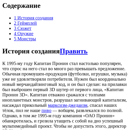
Содержание
1
История создания
2
Геймплей
3
Сюжет
4
Оружие
5
Монстры
История создания
Править
К 1995-му году Капитан Пронин стал настолько популярен,
что спрос на него стал во много раз превышать предложение.
Обычная промоушен-продукция (футболки, игрушки, музыка)
уже не удовлетворяли потребителя. Нужен был координально
новый мерчандайзинговый ход, и он был сделан: на прилавки
был выброшен первый 3D шутер от первого лица, «Капитан
Пронин 3D». Капитан отважно сражался с толпами
инопланетных монстров, разрушал загнивающий капитализм,
насаждал прикольный
марксизм-джедаизм
, спасал наших
тёлок, пил не наше
пиво
— вобщем, развлекался по полной.
Однако, в том же 1995-м году компания «ОАО Пронин»
обанкротилась, и грозила утащить с собой на дно успешный
мультимедийный проект. Чтобы не допустить этого, директор