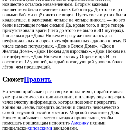
новшество осталось незамеченным. Вторым важным
новшеством было введение голых баб в игру. До этого игр с
голыми бабами ещё никто не видел. Пусть сиськи у них были
квадратные, и размерами четыре на четыре пиксела — но это
были настоящие голые сиськи! Да, кроме того, в игре теперь
присутствовали враги (чего до этого не было в 3D-шутерах).
После выхода «Дюка Нюкема» сразу же появилось два
неофициальных и сорок пять официальных аддонов к нему. В
числе самых популярных, «Дюк в Белом Доме», «Дюк в
Жёлтом Доме», «Дюк Нюкем для взрослых», «Дюк Нюкем на
птицеферме», «Дюк Нюкем в гостях у Опры» и пр. Игра
состоит из 12 уровней, каждый последующий уровень более
лёгок, чем предыдущий.
Сюжет
Править
На землю прибывает раса сверхинопланетян, поработившая
уже три космических цивилизации, и планирующая передать
человечеству информацию, которая позволит прекратить
войны на Земле, победить болезни и сделать человечество
самой разумной расой в космосе. Морской пехотинец Дюк
Нюкем прибывает в место высадки пришельцев, чтобы
помешать пришельцам испортить
Америку
ихними
пришельско-
хиповскими
закидонами.