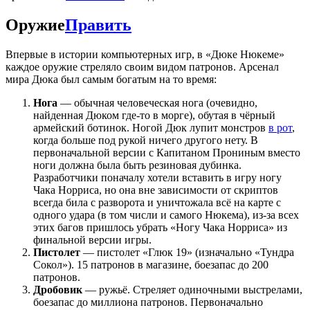
Оружие
Править
Впервые в истории компьютерных игр, в «Дюке Нюкеме»
каждое оружие стреляло своим видом патронов. Арсенал
мира Дюка был самым богатым на то время:
Нога
— обычная человеческая нога (очевидно,
найденная Дюком где-то в морге), обутая в чёрный
армейский ботинок. Ногой Дюк лупит монстров
в рот
,
когда больше под рукой ничего другого нету. В
первоначальной версии с Капитаном Прониным вместо
ноги должна была быть резиновая дубинка.
Разработчики поначалу хотели вставить в игру ногу
Чака Норриса, но она вне зависимости от скриптов
всегда била с разворота и уничтожала всё на карте с
одного удара (в том числи и самого Нюкема), из-за всех
этих багов пришлось убрать «Ногу Чака Норриса» из
финальной версии игры.
Пистолет
— пистолет «Глюк 19» (изначально «Тундра
Сокол»). 15 патронов в магазине, боезапас до 200
патронов.
Дробовик
— ружьё. Стреляет одиночными выстрелами,
боезапас до миллиона патронов. Первоначально