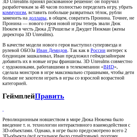
3D Unrealms принял рискованное решение: он поручил
разработчикам за 48 часов полностью переделать игру, убрать
коммунизм
, вставить побольше развратных тёлок, рубли
заменить на
доллары
, в общем, совратить Пронина. Точнее, не
Пронина — нового героя новой игры теперь звали Дюк
Нюкем в честь Дюка Д’Ришелье и Джудит Нюкман (жены
директора 3D Unrealms).
В качестве модели нового героя выступил суперзвезда и
рулевой ОБОЗа
Иван Демидов
. Так как в
России
интерес к
блудницам зашкаливал, Иван предложил геймдизайнерам
добавить их в новые игры франшизы. 3D Unrealms совместно
с художниками, работавшими в телекомпании «
ВИD
»,
сделала монстров в игре максимально страшными, чтобы дети
больше не захотели играть в игры со взрослой возрастной
категорией.
Геймплей
Править
Революционным новшеством в мире Дюка Нюкема было
введение т. н. технологии интерактивного взаимодействия с
3D-объектами. Однако, в игре было предусмотрено всего 2
3D-объекта (всё остальное было спрайтовым), поэтому