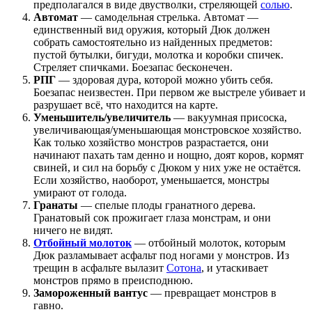
предполагался в виде двустволки, стреляющей
солью
.
Автомат
— самодельная стрелька. Автомат —
единственный вид оружия, который Дюк должен
собрать самостоятельно из найденных предметов:
пустой бутылки, бигуди, молотка и коробки спичек.
Стреляет спичками. Боезапас бесконечен.
РПГ
— здоровая дура, которой можно убить себя.
Боезапас неизвестен. При первом же выстреле убивает и
разрушает всё, что находится на карте.
Уменьшитель/увеличитель
— вакуумная присоска,
увеличивающая/уменьшающая монстровское хозяйство.
Как только хозяйство монстров разрастается, они
начинают пахать там денно и нощно, доят коров, кормят
свиней, и сил на борьбу с Дюком у них уже не остаётся.
Если хозяйство, наоборот, уменьшается, монстры
умирают от голода.
Гранаты
— спелые плоды гранатного дерева.
Гранатовый сок прожигает глаза монстрам, и они
ничего не видят.
Отбойный молоток
— отбойный молоток, которым
Дюк разламывает асфальт под ногами у монстров. Из
трещин в асфальте вылазит
Сотона
, и утаскивает
монстров прямо в преисподнюю.
Замороженный вантус
— превращает монстров в
гавно.