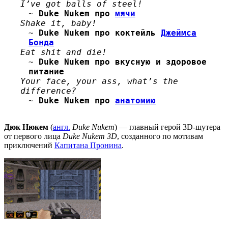
I’ve got balls of steel!
~
Duke Nukem
про
мячи
Shake it, baby!
~
Duke Nukem
про коктейль
Джеймса
Бонда
Eat shit and die!
~
Duke Nukem
про вкусную и здоровое
питание
Your face, your ass, what’s the
difference?
~
Duke Nukem
про
анатомию
Дюк Нюкем
(
англ.
Duke Nukem
) — главный герой 3D-шутера
от первого лица
Duke Nukem 3D
, созданного по мотивам
приключений
Капитана Пронина
.