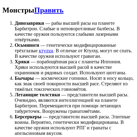
Монстры
Править
Динозаврики
— рабы высшей расы на планете
Барбитрон. Слабые и неповоротливые балбесы. В
качестве оружия пользуются слабыми лазерными
отвёртками.
Осьминоги
— генетически модифицированные
трёхглазые
ктулхи
. В отличае от Ктулху, могут не спать.
В качестве оружия используют гравиган.
Хряки
— порабощённая раса с планеты Иппония.
Хряки используются высшей расой в качестве
охранников и рядовых солдат. Используют шотганы.
Бычары
— космические гопники. Носят в носу кольцо,
как знак своей покорности высшей расе. Стреляют из
тяжёлых токсических говномётов.
Летающие толстяки
— представители высшей расы.
Очевидно, являются интеллигенцией на планете
Барбитрон. Перемещаются при помощи летающих
табуреточек. Вооружены гранатомётами.
Берсеркеры
— представители высшей расы. Элитные
воины. Вероятно, генетически модифицированы. В
качестве оружия используют РПГ и гранаты с
апельсиновым вкусом.