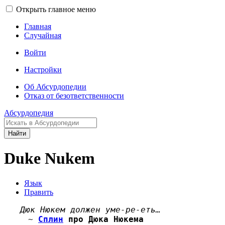
Открыть главное меню
Главная
Случайная
Войти
Настройки
Об Абсурдопедии
Отказ от безответственности
Абсурдопедия
Найти
Duke Nukem
Язык
Править
Дюк Нюкем должен уме-ре-еть…
~
Сплин
про Дюка Нюкема