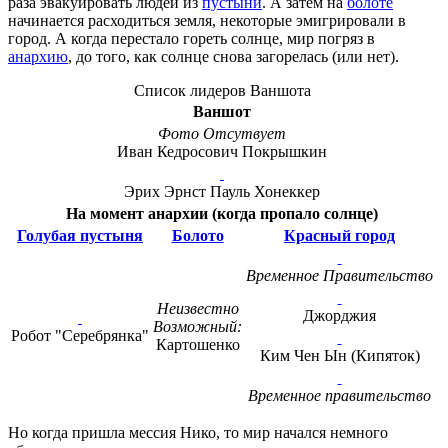
раза эвакуировать людей из
пустыни
. А затем на
болоте
начинается расходиться земля, некоторые эмигрировали в
город. А когда перестало гореть солнце, мир погряз в
анархию
, до того, как солнце снова загорелась (или нет).
Список лидеров Ваншота
Ваншот
Фото Отсутвует
Иван Кедросович Покрышкин
Эрих Эрнст Пауль Хонеккер
На момент анархии (когда пропало солнце)
Голубая пустыня
Болото
Красный город
Временное Правительство
Неизвестно
Джорджия
Возможный:
Робот "Серебрянка"
Картошенко
Ким Чен Ын (Кипяток)
Временное правительство
Но когда пришла мессия Нико, то мир начался немного