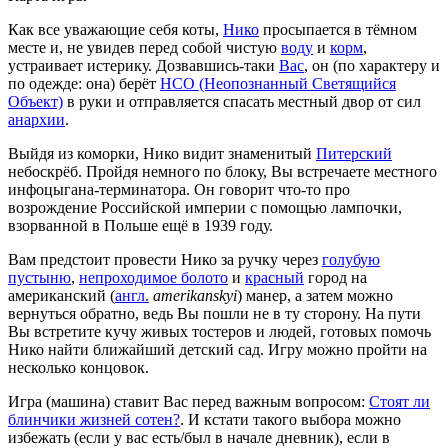
Как все уважающие себя коты,
Нико
просыпается в тёмном
месте и, не увидев перед собой чистую
воду
и
корм
,
устраивает истерику. Дозвавшись-таки
Вас
, он (по характеру и
по одежде: она) берёт
НСО (Неопознанный Светящийся
Объект)
в руки и отправляется спасать местный двор от сил
анархии
.
Выйдя из коморки, Нико видит знаменитый
Питерский
небоскрёб. Пройдя немного по блоку, Вы встречаете местного
инфоцыгана-терминатора. Он говорит что-то про
возрождение Российской империи с помощью лампочки,
взорванной в Польше ещё в 1939 году.
Вам предстоит провести Нико за ручку через
голубую
пустыню
,
непроходимое болото
и
красный
город на
американский (
англ.
amerikanskyi
) манер, а затем можно
вернуться обратно, ведь Вы пошли не в ту сторону. На пути
Вы встретите кучу живых тостеров и людей, готовых помочь
Нико найти ближайший детский сад. Игру можно пройти на
несколько концовок.
Игра (машина) ставит Вас перед важным вопросом:
Стоят ли
блинчики жизней сотен?
. И кстати такого выбора можно
избежать (если у вас есть/был в начале дневник), если в