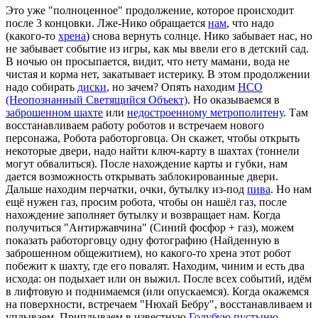
Это уже "полноценное" продолжение, которое происходит
после 3 концовки. Лже-Нико обращается
нам
, что надо
(какого-то
хрена
) снова вернуть солнце. Нико забывает нас, но
не забывает событие из игры, как мы ввели его в детский сад.
В ночью он просыпается, видит, что нету мамани, вода не
чистая и корма нет, закатывает истерику. В этом продолжении
надо собирать
диски
, но зачем? Опять находим
НСО
(Неопознанный Светящийся Объект)
. Но оказываемся в
заброшенном шахте
или
недостроенному метрополитену
. Там
восстанавливаем работу роботов и встречаем нового
персонажа, Робота работорговца. Он скажет, чтобы открыть
некоторые двери, надо найти ключ-карту в шахтах (тоннели
могут обвалиться). После нахождение карты и губки, нам
дается возможность открывать заблокированные двери.
Дальше находим перчатки, очки, бутылку из-под
пива
. Но нам
ещё нужен газ, просим робота, чтобы он нашёл газ, после
нахождение заполняет бутылку и возвращает нам. Когда
получиться "Антиржавчина" (Синий фосфор + газ), можем
показать работорговцу одну фотографию (Найденную в
заброшенном общежитием), но какого-то хрена этот робот
побежит к шахту, где его повалят. Находим, чиним и есть два
исхода: он подыхает или он выжил. После всех событий, идём
в лифтовую и поднимаемся (или опускаемся). Когда окажемся
на поверхности, встречаем "Нюхай Бебру", восстанавливаем и
уплываем. Приплываем в известную
Голубую пустыню
,