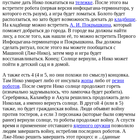
пустыне дать Нико покататься на
тележке
. После этого вы
встретите робота (первая версия инфоцыгана-терминатора, у
которого есть разум), а игра будет ломаться. Болото будет
расползаться, но зато будет возможность доехать до
кладбище
.
На кладбище можно встретить
А. И. Покрышкина
, который
поможет добраться до города. В городе вы должны найти
лису, а после того, как нашли её, то можно встретить Первого
Инфоцыгана-терминатора и Покрышкина. Вы должны
сделать ритуал, после этого вы можете пообщаться с
Машиной (Лже-Нико), затем мир и игра будет
восстанавливаться. Конец: Солнце вернули, а Нико может
пойти в детский сад и в домой.
А также есть 4 (4 и 5, но они похожи по смыслу) концовка.
Там Нико умирает либо от инсульта
жопы
либо от
резни
роботов
. После смерти Нико солнце продолжит гореть
(изначально задумывалось, что лампочка будет разбита).
Серебрянка, Каламбур и Акула решились продолжить дело
Николая, а именно вернуть солнце. В другой 4 (или в 5)
также, но будет гражданская война. Люди объявят войну
против тостеров, а если 3 персонажа (которые были озвучены
ранее) вернули солнце, то роботы продолжат войну. А спустя
время и применение отставшего
ядерного оружия
позволило
людям завершить войну, истребляя последних роботов. А
Лже-Нико решить завершить этот процесс и ...(данные