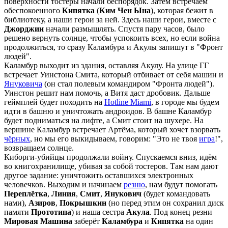
поверхности тостеры начали беспорядок. Затем встречаем
обеспокоенного
Кипятка
(
Ким Чен Ына
), которая бежит в
библиотеку, а наши герои за ней. Здесь наши герои, вместе с
Джорджии
начали размышлять. Спустя пару часов, было
решено вернуть солнце, чтобы успокоить всех, но если война
продолжиться, то сразу Каламбура и Акулы запишут в "Фронт
людей".
Каламбур выходит из здания, оставляя Акулу. На улице ГГ
встречает Уинстона Смита, который отбивает от себя машин и
Януковича
(он стал полевым командиром "Фронта людей").
Уинстон решит нам помочь, а Витя даст дробовик. Дальше
геймплей будет походить на
Hotline Miami
, в городе мы будем
идти в башню и уничтожать андроидов. В башне Каламбур
будет подниматься на лифте, а Смит стоит на шухере. На
вершине Каламбур встречает Артёма, который хочет взорвать
чёрных
, но мы его выкидываем, говорим: "Это не твоя
игра
!",
возвращаем солнце.
Киборги-убийцы продолжали войну. Спускаемся вниз, идëм
во книгохранилище, убивая за собой тостеров. Там нам дают
другое задание: уничтожить оставшихся электронных
человечков. Выходим и начинаем
резню
, нам будут помогать
Переплëтка
,
Линия
,
Смит
,
Янукович
(будет командовать
нами),
Азиров
,
Покрышкин
(но перед этим он сохранил диск
памяти
Прототипа
) и наша сестра
Акула
. Под конец резни
Мировая Машина
заберёт
Каламбура
и
Кипятка
на один