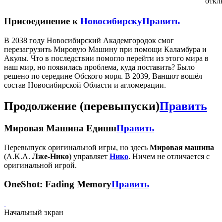
откл
Присоединение к
Новосибирску
Править
В 2038 году Новосибирский Академгородок смог
перезагрузить Мировую Машину при помощи Каламбура и
Акулы. Что в последствии помогло перейти из этого мира в
наш мир, но появилась проблема, куда поставить? Было
решено по середине Обского моря. В 2039, Ваншот вошёл
состав Новосибирской Области и агломерации.
Продолжение (перевыпуски)
Править
Мировая Машина Едишн
Править
Перевыпуск оригинальной игры, но здесь
Мировая машина
(A.K.A.
Лже-Нико
) управляет
Нико
. Ничем не отличается с
оригинальной игрой.
OneShot: Fading Memory
Править
Начальный экран