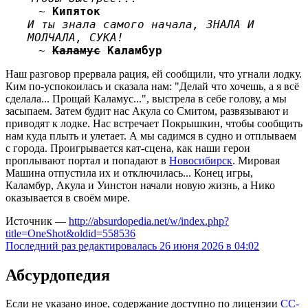
~
Кипяток
И ты знала самого начала, ЗНАЛА И
МОЛЧАЛА, СУКА!
~
Каламус
Каламбур
Наш разговор прервала рация, ей сообщили, что угнали лодку.
Ким по-успокоилась и сказала нам: "Делай что хочешь, а я всё
сделала... Прощай Каламус...", выстрела в себе голову, а мы
засыпаем. Затем будит нас Акула со Смитом, развязывают и
приводят к лодке. Нас встречает Покрышкин, чтобы сообщить
нам куда плыть и улетает. А мы садимся в судно и отплываем
с города. Проигрывается кат-сцена, как наши герои
проплывают портал и попадают в
Новосибирск
. Мировая
Машина отпустила их и отключилась... Конец игры,
Каламбур, Акула и Уинстон начали новую жизнь, а Нико
оказывается в своём мире.
Источник —
http://absurdopedia.net/w/index.php?
title=OneShot&oldid=558536
Последний раз редактировалась 26 июня 2026 в 04:02
Абсурдопедия
Если не указано иное, содержание доступно по лицензии
CC-