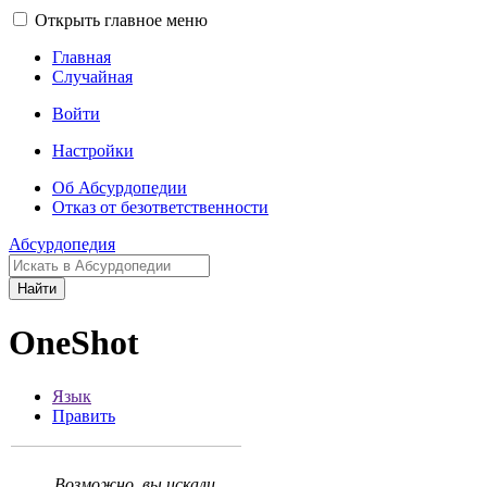
Открыть главное меню
Главная
Случайная
Войти
Настройки
Об Абсурдопедии
Отказ от безответственности
Абсурдопедия
Найти
OneShot
Язык
Править
Возможно, вы искали