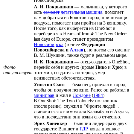
Новосибирска.
А. И. Покрышкин
— мальчишка, у которого
есть
самолёт
летательная машина
, помогает
нам добраться из Болотов город, при помощи
воздуха, помогает нам пройти на 3 концовку.
После того, как выберется из OneShot и
переберется в Hearts of Iron 4: The New Order:
last days of Europe, станет президентом
Новосибирска
(точнее
Федерации
Новосибирска и
Алтая
), но потом его сменит
В. М. Шукшин, также будет в реальном мире.
И. К. Покрышкин
— отец-создатель OneShot,
Фото
перенёс себя и других (кроме
Нико
и
Хрю
) в
отсутствует
этот мир, создатель тостеров, умер
неизвестных обстоятельствах.
Уинстон Смит
— беженец, приехал в город,
чтобы он получил пенсию. Ранее он работал в
миниправ
и жил в
Лондоне
(
1984
).
В OneShot: The Two Colonels: полковник
(после резни), служил в "Фронте людей",
становиться отчимом для Каламбура и Акулы,
что в последствии они взяли его отчество.
Эрих Хонеккер
— бывший лидер сразу двух
государств: Ваншот и
ГДР
, когда прошлое