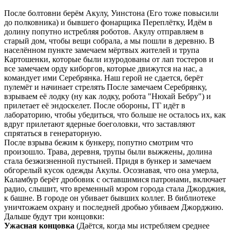
После болтовни берём Акулу, Уинстона (Его тоже повысили
до полковника) и бывшего фонарщика Переплётку, Идём в
долину попутно истребляя роботов. Акулу отправляем в
старый дом, чтобы вещи собрала, а мы пошли в деревню. В
населённом пункте замечаем мёртвых жителей и трупа
Картошенки, которые были изуродованы от лап тостеров и
все замечаем орду киборгов, которые движутся на нас, а
командует ими Серебрянка. Наш герой не сдается, берёт
пулемёт и начинает стрелять После замечаем Серебрянку,
взрываем её лодку (ну как лодку, робота "Нюхай Бебру") и
прилетает её эндоскелет. После обороны, ГГ идёт в
лабораторию, чтобы убедиться, что больше не осталось их, как
вдруг прилетают ядерные боеголовки, что заставляют
спрятаться в генераторную.
После взрыва бежим к бункеру, попутно смотрим что
произошло. Трава, деревня, трупы были выжжены, долина
стала безжизненной пустыней. Придя в бункер и замечаем
обгорелый кусок одежды Акулы. Осознавая, что она умерла,
Каламбур берёт дробовик с оставшимися патронами, включает
радио, слышит, что временный мэром города стала Джорджия,
к башне. В городе он убивает бывших коллег. В библиотеке
уничтожаем охрану и последней дробью убиваем Джорджию.
Дальше будут три концовки:
Ужасная концовка
(Даётся, когда мы истребляем среднее