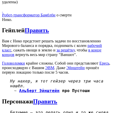
удалены)
Робот-трансформатор Бамблби
о смерти
Нико.
Гейплей
Править
Вам с Нико предстоит решать задачи по восстановлению
Мирового баланса и порядка, поднимать с колен
рабочий
класс
, сажать овощи в землю и
за решётку
, чтобы
в конце
концов
вернуть весь мир страну "Ваншот".
Головоломки
крайне сложны. Собой они представляют
Ересь
,
происходящую с Вашим
ЭВМ
. Даже
Эйнштейн
прошёл
первую локацию только после 5 часов.
Ну нахер, я тот гейзер через три часа
нашёл.
~
Альберт Эйнштейн
про Пустоши
Персонажи
Править
Безумие — это делать одно и то же снова