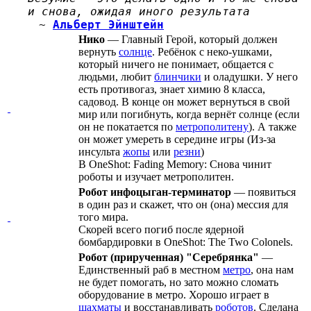
и снова, ожидая иного результата
~
Альберт Эйнштейн
Нико
— Главный Герой, который должен
вернуть
солнце
. Ребёнок с неко-ушками,
который ничего не понимает, общается с
людьми, любит
блинчики
и оладушки. У него
есть противогаз, знает химию 8 класса,
садовод. В конце он может вернуться в свой
мир или погибнуть, когда вернёт солнце (если
он не покатается по
метрополитену
). А также
он может умереть в середине игры (Из-за
инсульта
жопы
или
резни
)
B OneShot: Fading Memory: Снова чинит
роботы и изучает метрополитен.
Робот инфоцыган-терминатор
— появиться
в один раз и скажет, что он (она) мессия для
того мира.
Скорей всего погиб после ядерной
бомбардировки в OneShot: The Two Colonels.
Робот (прирученная) "Серебрянка"
—
Единственный раб в местном
метро
, она нам
не будет помогать, но зато можно сломать
оборудование в метро. Хорошо играет в
шахматы
и восстанавливать
роботов
. Сделана