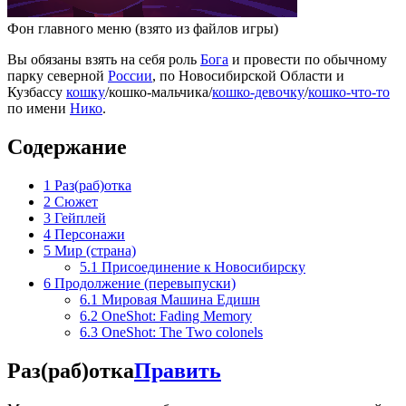
Фон главного меню (взято из файлов игры)
Вы обязаны взять на себя роль
Бога
и провести по обычному
парку северной
России
, по Новосибирской Области и
Кузбассу
кошку
/кошко-мальчика/
кошко-девочку
/
кошко-что-то
по имени
Нико
.
Содержание
1
Раз(раб)отка
2
Сюжет
3
Гейплей
4
Персонажи
5
Мир (страна)
5.1
Присоединение к Новосибирску
6
Продолжение (перевыпуски)
6.1
Мировая Машина Едишн
6.2
OneShot: Fading Memory
6.3
OneShot: The Two colonels
Раз(раб)отка
Править