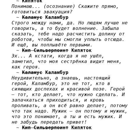
~
Кипяток
Понимаю... (осознание) Скажите прямо,
готовиться эвакуация?
~
Каламус
Каламбур
Строго между нами, да. Но людям лучше не
говорить, а то будет волнение. Забыла
сказать, тебе надо расчистить долину от
роботов, чтобы мы смогли уплыть отсюда.
И ещё, вы поплывёте первыми.
~
Кип Сильверпоинт
Кипяток
Эх... А кстати, когда я не ушёл,
заметил, что моя сестрёнка видит меня,
как героя.
~
Каламус
Каламбур
Неудивительно, а знаешь, настоящий
герой, Каламбур, это не тот, кто в
сияющих доспехах и красивой позе. Герой
— тот, кто делает, что нужно сделать. И
запачкаться приходиться, и кровь
проливать, а он всё равно делает, потому
что так надо. Мужик — он потому и мужик,
что это понимает, а ты и есть мужик. И
не забудь передать привет!
~
Кип Сильверпоинт
Кипяток