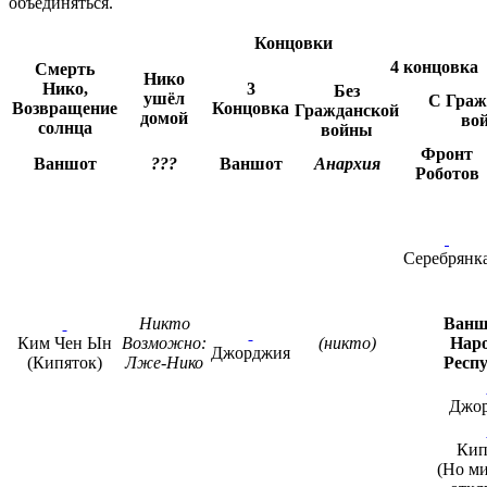
объединяться.
Концовки
4 концовка
Смерть
Нико
Нико,
3
Без
ушёл
С Граж
Возвращение
Концовка
Гражданской
домой
во
солнца
войны
Фронт
Ваншот
???
Ваншот
Анархия
Роботов
Серебрянк
Никто
Ванш
Ким Чен Ын
Возможно:
(никто)
Нар
Джорджия
(Кипяток)
Лже-Нико
Респ
Джо
Кип
(Но ми