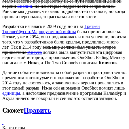
Мало известно про разработку из-за пути появления данной
версии
Библии
, но некоторые подробности сохранились.
Раньше мы думали, что мало подробностей осталось, но когда
пришли персонажи, то рассказали все тонкости.
Разработка началась в 2069 году, но из-за
Третьей
Троллейбусно-Маршруточной войны
была приостановлена.
Позже, уже в 2094, она продолжилась и шла успешно, но из-за
того, что у разработчиков были крылья, продлились много
лет. Так в 2114 году
весь мир должен был увидеть второе
пришествие
Иисуса
должна была выпуститься эта цифровая
версия этой истории, а продолжения: OneShot: Fading Memory
написал сам
Нико
, а The Two Colonels написала
Кипяток
.
Данное событие повлекло за собой разрыв в пространственно-
временном континууме и продолжение разработки OneShot в
2014 году не состоялось, а законченная версия провалилась в
этот самый разрыв. Из-за сей аномалии OneShot помнят лишь
единицы
, а настоящее предназначение программы Каламбур и
Акула ничего не говорили и сейчас это остается загадкой.
Сюжет
Править
Карта игры