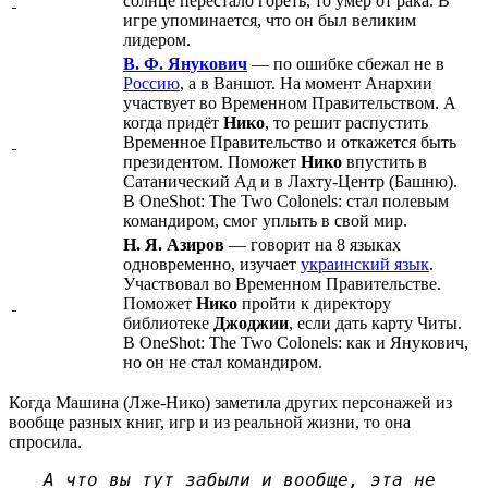
солнце перестало гореть, то умер от рака. В
игре упоминается, что он был великим
лидером.
В. Ф. Янукович
— по ошибке сбежал не в
Россию
, а в Ваншот. На момент Анархии
участвует во Временном Правительством. А
когда придёт
Нико
, то решит распустить
Временное Правительство и откажется быть
президентом. Поможет
Нико
впустить в
Сатанический Ад и в Лахту-Центр (Башню).
В OneShot: The Two Colonels: стал полевым
командиром, смог уплыть в свой мир.
Н. Я. Азиров
— говорит на 8 языках
одновременно, изучает
украинский язык
.
Участвовал во Временном Правительстве.
Поможет
Нико
пройти к директору
библиотеке
Джоджии
, если дать карту Читы.
В OneShot: The Two Colonels: как и Янукович,
но он не стал командиром.
Когда Машина (Лже-Нико) заметила других персонажей из
вообще разных книг, игр и из реальной жизни, то она
спросила.
А что вы тут забыли и вообще, эта не