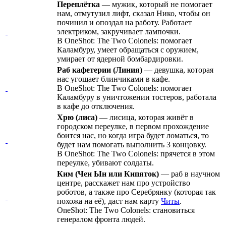
Переплётка
— мужик, который не помогает
нам, отмутузил лифт, сказал Нико, чтобы он
починил и опоздал на работу. Работает
электриком, закручивает лампочки.
В OneShot: The Two Colonels: помогает
Каламбуру, умеет обращаться с оружием,
умирает от ядерной бомбардировки.
Раб кафетерии (Линия)
— девушка, которая
нас угощает блинчиками в кафе.
В OneShot: The Two Colonels: помогает
Каламбуру в уничтожении тостеров, работала
в кафе до отключения.
Хрю (лиса)
— лисица, которая живёт в
городском переулке, в первом прохождение
боится нас, но когда игра будет ломаться, то
будет нам помогать выполнить 3 концовку.
В OneShot: The Two Colonels: прячется в этом
переулке, убивают солдаты.
Ким (Чен Ын или Кипяток)
— раб в научном
центре, расскажет нам про устройство
роботов, а также про Серебрянку (которая так
похожа на её), даст нам карту
Читы
.
OneShot: The Two Colonels: становиться
генералом фронта людей.