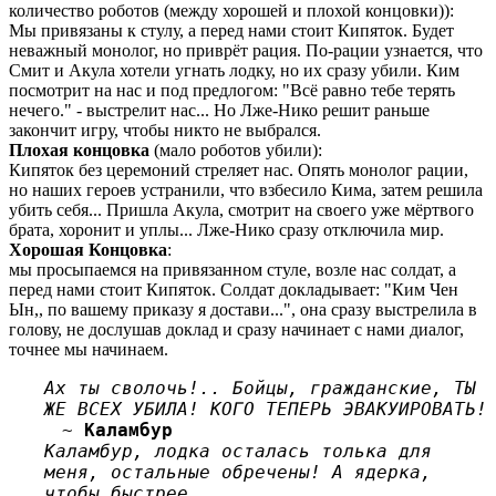
количество роботов (между хорошей и плохой концовки)):
Мы привязаны к стулу, а перед нами стоит Кипяток. Будет
неважный монолог, но приврёт рация. По-рации узнается, что
Смит и Акула хотели угнать лодку, но их сразу убили. Ким
посмотрит на нас и под предлогом: "Всё равно тебе терять
нечего." - выстрелит нас... Но Лже-Нико решит раньше
закончит игру, чтобы никто не выбрался.
Плохая концовка
(мало роботов убили):
Кипяток без церемоний стреляет нас. Опять монолог рации,
но наших героев устранили, что взбесило Кима, затем решила
убить себя... Пришла Акула, смотрит на своего уже мёртвого
брата, хоронит и уплы... Лже-Нико сразу отключила мир.
Хорошая Концовка
:
мы просыпаемся на привязанном стуле, возле нас солдат, а
перед нами стоит Кипяток. Солдат докладывает: "Ким Чен
Ын,, по вашему приказу я достави...", она сразу выстрелила в
голову, не дослушав доклад и сразу начинает с нами диалог,
точнее мы начинаем.
Ах ты сволочь!.. Бойцы, гражданские, ТЫ
ЖЕ ВСЕХ УБИЛА! КОГО ТЕПЕРЬ ЭВАКУИРОВАТЬ!
~
Каламбур
Каламбур, лодка осталась толька для
меня, остальные обречены! А ядерка,
чтобы быстрее...