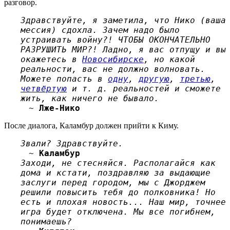
разговор.
Здравствуйте, я заметила, что Нико (ваша
мессия) сдохла. Зачем надо было
устраивать войну?! ЧТОБЫ ОКОНЧАТЕЛЬНО
РАЗРУШИТЬ МИР?! Ладно, я вас отпущу и вы
окажетесь в
Новосибирске
, но какой
реальности, вас не должно волновать.
Можете попасть в
одну
,
другую
,
третью
,
четвёртую
и т. д. реальностей и сможете
жить, как ничего не бывало.
~
Лже-Нико
После диалога, Каламбур должен прийти к Киму.
Звали? Здравствуйте.
~
Каламбур
Заходи, не стесняйся. Располагайся как
дома и кстати, поздравляю за выдающие
заслуги перед городом, мы с Джорджем
решили повысить тебя до полковника! Но
есть и плохая новость... Наш мир, точнее
игра будет отключена. Мы все погибнем,
понимаешь?