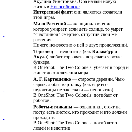
Акулина Уинстонвна. Оба начали новую
жизнь в
Новосибирске
.
Интересный факт
: они являются создатели
этой игры.
Мало Растений
— женщина-растение,
которое умирает, если дать солнце, то умрёт
"счастливой" смертью, отпустив свои же
растения.
Ничего неизвестно о ней в двух продолжений.
Торговец
— недоптица (как
Каламбур
и
Акула
) любит торговать, встречается возле
бункера.
В OneShot: The Two Colonels: убегает в город и
живет до отключения мира.
А. Г. Картошенко
— староста деревни. Чык-
чарык, любит картошку (как ещё его
недоптицы не заклевали — непонятно).
В OneShot: The Two Colonels: погибает от
роботов.
Роботы-великаны
— охранники, стоят на
посту, есть листок, кто проходит и кто должен
проходить.
В OneShot: The Two Colonels: погибают от
людей и недоптиц.