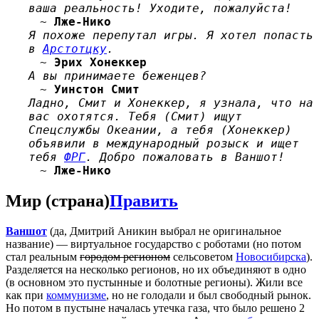
ваша реальность! Уходите, пожалуйста!
~
Лже-Нико
Я похоже перепутал игры. Я хотел попасть
в
Арстотцку
.
~
Эрих Хонеккер
А вы принимаете беженцев?
~
Уинстон Смит
Ладно, Смит и Хонеккер, я узнала, что на
вас охотятся. Тебя (Смит) ищут
Спецслужбы Океании, а тебя (Хонеккер)
объявили в международный розыск и ищет
тебя
ФРГ
. Добро пожаловать в Ваншот!
~
Лже-Нико
Мир (страна)
Править
Ваншот
(да, Дмитрий Аникин выбрал не оригинальное
название) — виртуальное государство с роботами (но потом
стал реальным
городом регионом
сельсоветом
Новосибирска
).
Разделяется на несколько регионов, но их объединяют в одно
(в основном это пустынные и болотные регионы). Жили все
как при
коммунизме
, но не голодали и был свободный рынок.
Но потом в пустыне началась утечка газа, что было решено 2