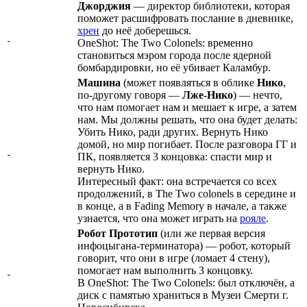
Джорджия
— директор библиотеки, которая
поможет расшифровать послание в дневнике,
хрен
до неё доберешься.
OneShot: The Two Colonels: временно
становиться мэром города после ядерной
бомбардировки, но её убивает Каламбур.
Машина
(может появляться в облике
Нико
,
по-другому говоря —
Лже-Нико
) — нечто,
что нам помогает нам и мешает к игре, а затем
нам. Мы должны решать, что она будет делать:
Убить Нико, ради других. Вернуть Нико
домой, но мир погибает. После разговора ГГ и
ПК, появляется 3 концовка: спасти мир и
вернуть Нико.
Интересный факт: она встречается со всех
продолжений, в The Two colonels в середине и
в конце, а в Fading Memory в начале, а также
узнается, что она может играть на
рояле
.
Робот Прототип
(или же первая версия
инфоцыгана-терминатора) — робот, который
говорит, что они в игре (ломает 4 стену),
помогает нам выполнить 3 концовку.
В OneShot: The Two Colonels: был отключён, а
диск с памятью храниться в Музеи Смерти г.