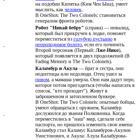
на подобии Кипятка (Ким Чен Ына), умеет
мыслить, как
человек
.
B OneShot: The Two Colonels: становиться
генералом фронта роботов.
Робот "Нюхай бебру"
(справа) — инвалид,
который был прикручен к лодке, поможет
переместиться из
голубую пустыню
в
непроходимое болото
, если его починить.
Второй персонаж (Первый:
Лже-Нико
),
который появляется в двух продолжений (В
Fading Memory и The Two Colonels).
Каламбур и Акула
— брат и сестра, они
недоптицы или недолюди. Отец ушел за
пивом
, а мамаша умерла. Они нам дадут перо,
которое потом пригодиться (чтобы написать в
список, "кто проходит"). Живут в
заброшенном и затопленном бункере.
В OneShot: The Two Colonels: опытные бойцы,
умеют обращаться с оружием, Каламбур
дослужился до звания Полковника. Когда
переместились в "наш" мир, сделали себе
паспорта, но пришлось изменить свои имена:
Каламбур стал Каламус Каламбуров-Акулин
Уинстонович, и Акула: Алула Калабурова-