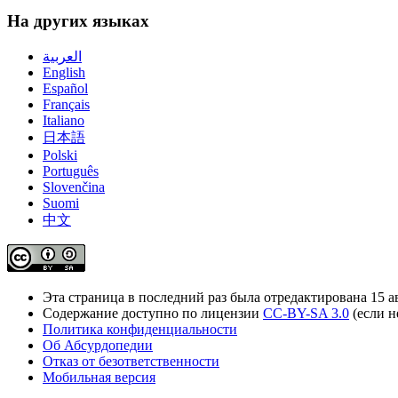
На других языках
العربية
English
Español
Français
Italiano
日本語
Polski
Português
Slovenčina
Suomi
中文
Эта страница в последний раз была отредактирована 15 ав
Содержание доступно по лицензии
CC-BY-SA 3.0
(если н
Политика конфиденциальности
Об Абсурдопедии
Отказ от безответственности
Мобильная версия