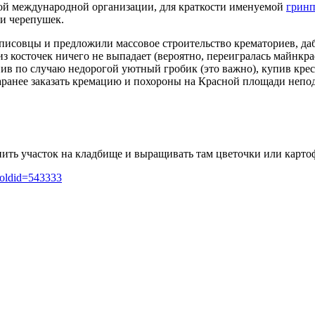
ой международной организации, для краткости именуемой
грин
 и черепушек.
исовцы и предложили массовое строительство крематориев, да
з косточек ничего не выпадает (вероятно, переигралась майнкра
ив по случаю недорогой уютный гробик (это важно), купив крес
аранее заказать кремацию и похороны на Красной площади непо
ь участок на кладбище и выращивать там цветочки или картофел
&oldid=543333