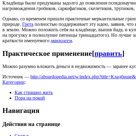
Кладбища были придуманы задолго до появления псевдонаучн
нагромождения гробиков, саркофагиков, скелетиков, трупиков,
Однако, со временем пришли практичные меркантильные гринп
природе.
Грета
полностью поддерживает эту идею, заявив, что и
в землю. Можно положить себя на кладбище, выпив йаду, и куп
на прогулку в полнолуние пятницы тринадцатого). Но лучше з
краткости именуемого
мавзолеем
.
Практическое применение
[
править
]
Можно разумно вложить деньги в недвижимость — заранее купит
Источник —
http://absurdopedia.net/w/index.php?title=Кладбище
Категории
:
Как страшно жить
Пора на покой
Навигация
Действия на странице
Статья