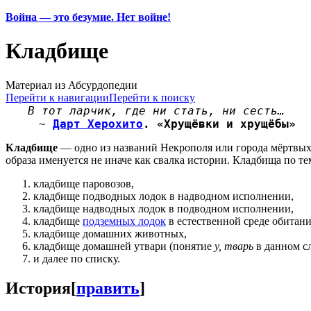
Война — это безумие. Нет войне!
Кладбище
Материал из Абсурдопедии
Перейти к навигации
Перейти к поиску
В тот ларчик, где ни стать, ни сесть…
~
Дарт Херохито
. «Хрущёвки и хрущёбы»
Кладбище
— одно из названий Некрополя или города мёртвых,
образа именуется не иначе как свалка истории. Кладбища по т
кладбище паровозов,
кладбище подводных лодок в надводном исполнении,
кладбище надводных лодок в подводном исполнении,
кладбище
подземных лодок
в естественной среде обитани
кладбище домашних животных,
кладбище домашней утвари (понятие
у, тварь
в данном сл
и далее по списку.
История
[
править
]