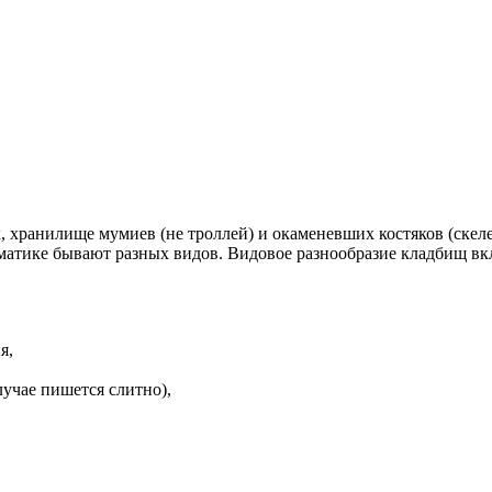
 хранилище мумиев (не троллей) и окаменевших костяков (скеле
ематике бывают разных видов. Видовое разнообразие кладбищ вкл
я,
учае пишется слитно),