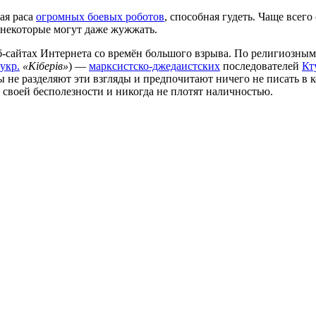
ая раса
огромных боевых роботов
, способная гудеть. Чаще всег
 некоторые могут даже жужжать.
-сайтах Интернета со времён большого взрыва. По религиозны
укр.
«Кіберів»
) —
марксистско-джедаистских
последователей
Кт
ы не разделяют эти взгляды и предпочитают ничего не писать в
 своей бесполезности и никогда не плотят наличностью.