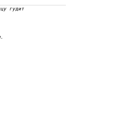
ицу гудит
м.