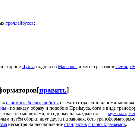
ных
троллейбусов
;
ой стороне
Луны
, подняв из
Мавзолея
и жутко разозлив
Сейлор 
форматоров
[
править
]
ишь
огромные боевые роботы
с чем-то отдалённо напоминающим 
оны
» по заказу, образу и подобию Праймуса, бога в виде трансф
ства с пятью лицами, по одному на каждый пол —
мужской
,
же
олым путём сборки друг друга на заводах, есть трансформатор
зма
несмотря на несовпадение
стандартов
силовых разъёмов
.