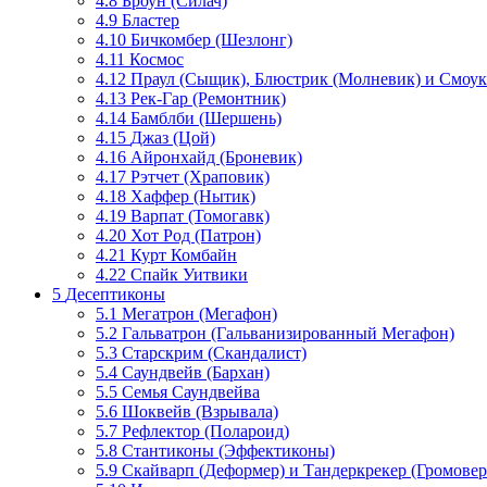
4.8
Броун (Силач)
4.9
Бластер
4.10
Бичкомбер (Шезлонг)
4.11
Космос
4.12
Праул (Сыщик), Блюстрик (Молневик) и Смоу
4.13
Рек-Гар (Ремонтник)
4.14
Бамблби (Шершень)
4.15
Джаз (Цой)
4.16
Айронхайд (Броневик)
4.17
Рэтчет (Храповик)
4.18
Хаффер (Нытик)
4.19
Варпат (Томогавк)
4.20
Хот Род (Патрон)
4.21
Курт Комбайн
4.22
Спайк Уитвики
5
Десептиконы
5.1
Мегатрон (Мегафон)
5.2
Гальватрон (Гальванизированный Мегафон)
5.3
Старскрим (Скандалист)
5.4
Саундвейв (Бархан)
5.5
Семья Саундвейва
5.6
Шоквейв (Взрывала)
5.7
Рефлектор (Полароид)
5.8
Стантиконы (Эффектиконы)
5.9
Скайварп (Деформер) и Тандеркрекер (Громове