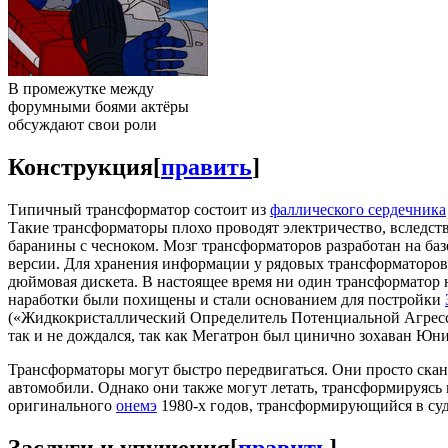
В промежутке между
форумными боями актёры
обсуждают свои роли
Конструкция
[
править
]
Типичный трансформатор состоит из
фаллического сердечника
Такие трансформаторы плохо проводят электричество, вследс
баранины с чесноком. Мозг трансформаторов разработан на ба
версии. Для хранения информации у рядовых трансформаторов
дюймовая дискета. В настоящее время ни один трансформатор 
наработки были похищены и стали основанием для постройки
(«Жидкокристаллический Определитель Потенциальной Агресси
так и не дождался, так как Мегатрон был цинично зохаван Юн
Трансформаторы могут быстро передвигаться. Они просто скани
автомобили. Однако они также могут летать, трансформируясь
оригинального
онемэ
1980-х годов, трансформирующийся в су
Заслуги и упущения
[
править
]