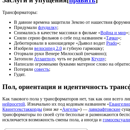
Трансформаторы:
В давние времена защитили Землю от нашествия форум
Придумали
флудилку
;
Снимались в качестве массовки в фильме «
Война и мир
»;
Сняли серию фильмов о себе под названием «
Тачки
»;
Дебютировали в киношедевре «Дьявол водит
Prado
»;
Изобрели
велосипед 2.0
и губную гармошку;
Оторвали руки Венере Милосской (нечаянно);
Затопили
Атлантиду
, чуть не разбудив
Ктулху
;
Написали огромными буквами матерное слово на обратн
Потеряли
совесть
;
Гудят.
Пол, ориентация и идентичность транс
Как такового пола у трансформаторов нет, так как они всего л
нейросетей
. Изначально их под кодовым названием «
Евангели
Квинтсекстаккорды
(они же «
Ангелы
») —
лавкрафтовские
суще
трансформаторы по своей сути бесполые и размножаются бесп
исключается возможность смены пола, а иногда и
гомосексуали