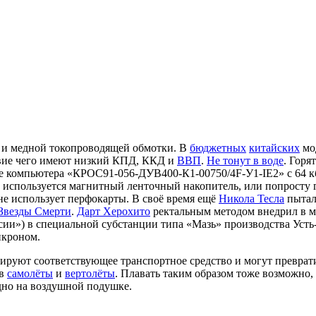
и медной токопроводящей обмотки. В
бюджетных
китайских
мод
твие чего имеют низкий КПД, ККД и
ВВП
.
Не тонут в воде
. Горя
зе компьютера «КРОС91-056-ДУВ400-К1-00750/4F-У1-IE2» с 64 к
 используется магнитный ленточный накопитель, или попросту г
не использует перфокарты. В своё время ещё
Никола Тесла
пыталс
Звезды Смерти
.
Дарт Херохито
ректальным методом внедрил в м
и») в специальной субстанции типа «Мазь» производства Усть-
икроном.
руют соответствующее транспортное средство и могут превратить
 в
самолёты
и
вертолёты
. Плавать таким образом тоже возможно, 
дно на воздушной подушке.