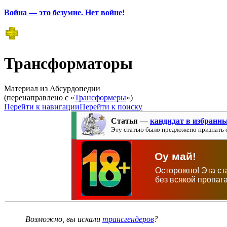
Война — это безумие. Нет войне!
Трансформаторы
Материал из Абсурдопедии
(перенаправлено с «
Трансформеры
»)
Перейти к навигации
Перейти к поиску
Статья —
кандидат в избранн
Эту статью было предложено признать 
Оу май!
Осторожно! Эта ст
без всякой пропага
Возможно, вы искали
трансгендеров
?