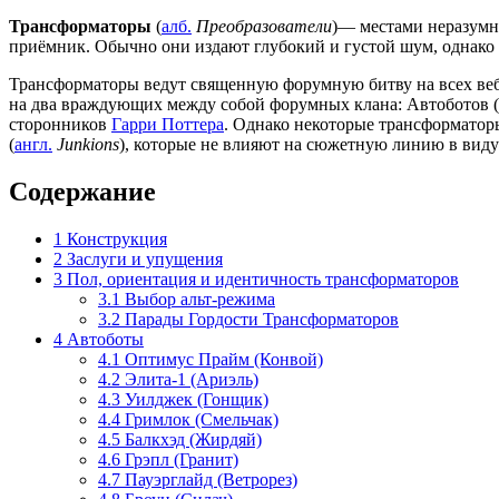
Трансформаторы
(
алб.
Преобразователи
)— местами неразумн
приёмник. Обычно они издают глубокий и густой шум, однако
Трансформаторы ведут священную форумную битву на всех веб
на два враждующих между собой форумных клана: Автоботов (
сторонников
Гарри Поттера
. Однако некоторые трансформатор
(
англ.
Junkions
), которые не влияют на сюжетную линию в виду
Содержание
1
Конструкция
2
Заслуги и упущения
3
Пол, ориентация и идентичность трансформаторов
3.1
Выбор альт-режима
3.2
Парады Гордости Трансформаторов
4
Автоботы
4.1
Оптимус Прайм (Конвой)
4.2
Элита-1 (Ариэль)
4.3
Уилджек (Гонщик)
4.4
Гримлок (Смельчак)
4.5
Балкхэд (Жирдяй)
4.6
Грэпл (Гранит)
4.7
Пауэрглайд (Ветрорез)