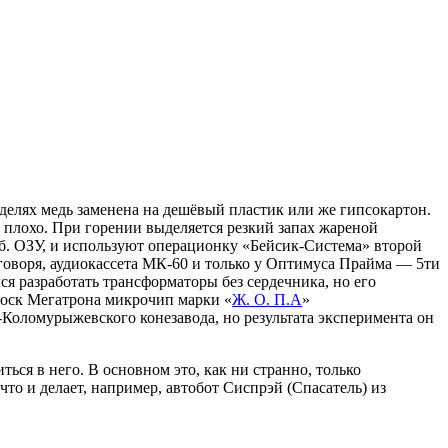
елях медь заменена на дешёвый пластик или же гипсокартон.
т плохо. При горении выделяется резкий запах жареной
б. ОЗУ, и используют операционку «Бейсик-Система» второй
оворя, аудиокассета МК-60 и только у Оптимуса Прайма — 5ти
я разработать трансформаторы без сердечника, но его
оск Мегатрона микрочип марки «
Ж. О. П.А
»
Коломурыжевского конезавода, но результата эксперимента он
ся в него. В основном это, как ни странно, только
что и делает, например, автобот Сиспрэй (Спасатель) из