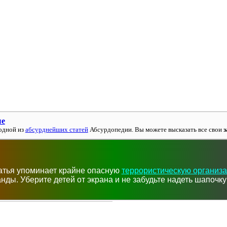
ые
одной из
абсурднейших статей
Абсурдопедии. Вы можете высказать все свои
з
атья упоминает крайне опасную
террористическую организ
нды. Уберите детей от экрана и не забудьте надеть шапочку 