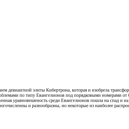
нием девиантной элиты Кибертрона, которая и изобрела трансф
блемами по типу Евангелионов под порядковыми номерами от 00
венная уравновешеность среди Евангелионов пошла на спад и н
ногочисленны и разнообразны, но некоторые из наиболее распр