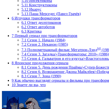
5.10
Инсектиконы
5.11
Конструктиконы
5.12
Икарус
5.13
Паша Мерседес (Павел Грачёв)
6
Игрушки трансформаторов
6.1
Ответ десептиконов
6.2
Ответ автоботов
6.3
Критика
7
Первый сериал про трансформаторов
7.1
Сезон 1. Начало (1984)
7.2
Сезон 2. Неканон (1985)
[4]
7.3
Полнометражный фильм: Мегатрон-Лэнд
(198
7.4
Сезон 3. Загадка/«Трансформаторы: 2010» (1986)
7.5
Сезон 4. Гальватрон и его кукуха/«Властоголовы
8
Японские продолжения сериала
8.1
Сезон 5. День рождения Прайма/«Супер-Божеств
8.2
Сезон 6. Возвращение Джона Майклбея/«Победа
8.3
Сезон 7. Зона (1990)
9
Как обычно выглядят сериалы и фильмы про трансформ
10
Знаете ли вы, что