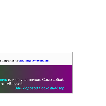
а
и
против
на
странице голосования
ацию
или её участников. Само собой,
от гей-лучей.
Ваш дорогой Роскомнадзор!