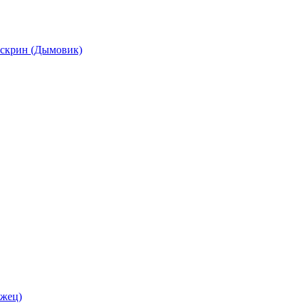
кскрин (Дымовик)
ржец)