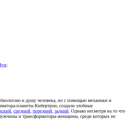
Мун
;
биологию и душу человека, но с помощью механики и
орматора-планеты Кибертрон, создали злобные
нский
,
средний
,
передний
,
задний
. Однако несмотря на то что
ы-мужчины и трансформаторы-женщины, среди которых не