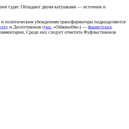
о они гудят. Обладают двумя катушками — источник и
м и политическим убеждениям трансформаторы подразделяются
улху
, и Десептиконов (
укр.
«Обманоїдів»
) —
фашистских
 комментарии. Среди них следует отметить Фуфлыстиконов