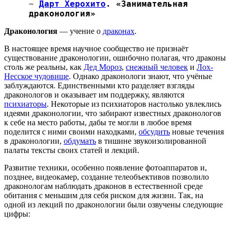
~
Дарт Херохито
. «Занимательная
драконология»
Драконология
— учение о
драконах
.
В настоящее время научное сообщество не признаёт
существование драконологии, ошибочно полагая, что драконы
столь же реальны, как
Дед Мороз
,
снежный человек
и
Лох-
Несское чудовище
. Однако драконологи знают, что учёные
заблуждаются. Единственными кто разделяет взгляды
драконологов и оказывает им поддержку, являются
психиаторы
. Некоторые из психиаторов настолько увлеклись
идеями драконологии, что забирают известных драконологов
к себе на место работы, дабы те могли в любое время
поделится с ними своими находками,
обсудить
новые течения
в драконологии,
обдумать
в тишине звукоизолированной
палаты тексты своих статей и лекций.
Развитие техники, особенно появление фотоаппаратов и,
позднее, видеокамер, создание телеобъективов позволило
драконологам наблюдать драконов в естественной среде
обитания с меньшим для себя риском для жизни. Так, на
одной из лекций по драконологии были озвучены следующие
цифры: