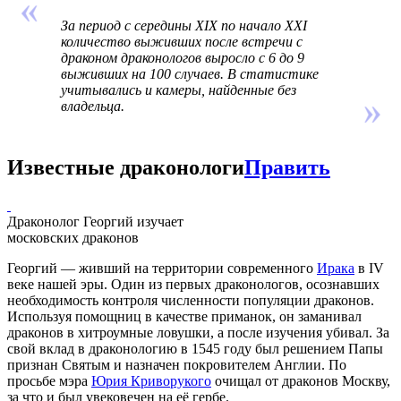
За период с середины XIX по начало XXI
количество выживших после встречи с
драконом драконологов выросло с 6 до 9
выживших на 100 случаев. В статистике
учитывались и камеры, найденные без
владельца.
Известные драконологи
Править
Драконолог Георгий изучает
московских драконов
Георгий — живший на территории современного
Ирака
в IV
веке нашей эры. Один из первых драконологов, осознавших
необходимость контроля численности популяции драконов.
Используя помощниц в качестве приманок, он заманивал
драконов в хитроумные ловушки, а после изучения убивал. За
свой вклад в драконологию в 1545 году был решением Папы
признан Святым и назначен покровителем Англии. По
просьбе мэра
Юрия Криворукого
очищал от драконов Москву,
за что и был увековечен на её гербе.