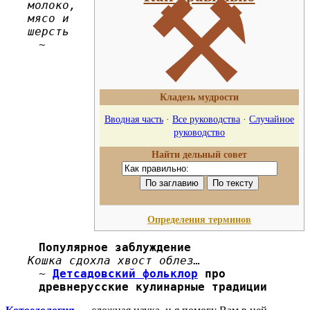
⚒
молоко,
мясо и
шерсть
~
Кладезь мудрости
Вводная часть
·
Все руководства
·
Случайное
руководство
Найти дельный совет
Определения терминов
Популярное заблуждение
Кошка сдохла хвост облез…
~
Детсадовский фольклор
про
древнерусские кулинарные традиции