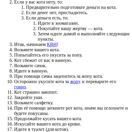
Если у вас кота нету, то:
Предварительно подготовьте деньги на кота.
Если денег нет, пристыдитесь.
Если деньги есть, то:
Идите в зоомагазин.
Покупайте вашу жертву — кота.
Затем идите домой и выполняйте следующие
пункты.
Итак, начинаем
КВН
!
Возьмите вашего кота.
Попытайтесь его укусить за попу.
Кот сбежит от вас в ванную.
Возьмите сачок.
Идите в ванную.
При помощи сачка зацепитесь за жопу кота.
Осторожно укусите кота за
жопу
и переварите его
говно
.
Кот страшно завопит.
Закройте уши.
Возьмите салфетку.
При её помощи заткните рот кота, иначе вы оглохнете и
будете покусаны.
Продолжайте кусать вашего кота.
Искусайте вашего кота до крови.
Идите в туалет (для котов).