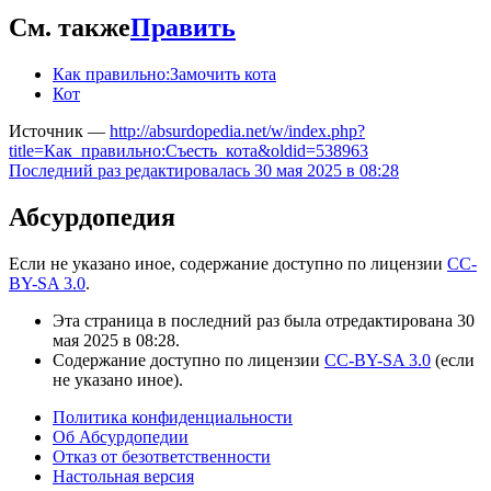
См. также
Править
Как правильно:Замочить кота
Кот
Источник —
http://absurdopedia.net/w/index.php?
title=Как_правильно:Съесть_кота&oldid=538963
Последний раз редактировалась 30 мая 2025 в 08:28
Абсурдопедия
Если не указано иное, содержание доступно по лицензии
CC-
BY-SA 3.0
.
Эта страница в последний раз была отредактирована 30
мая 2025 в 08:28.
Содержание доступно по лицензии
CC-BY-SA 3.0
(если
не указано иное).
Политика конфиденциальности
Об Абсурдопедии
Отказ от безответственности
Настольная версия