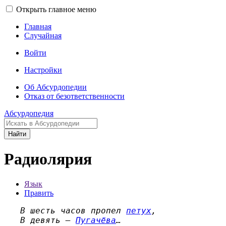
Открыть главное меню
Главная
Случайная
Войти
Настройки
Об Абсурдопедии
Отказ от безответственности
Абсурдопедия
Найти
Радиолярия
Язык
Править
В шесть часов пропел
петух
,
В девять —
Пугачёва
…