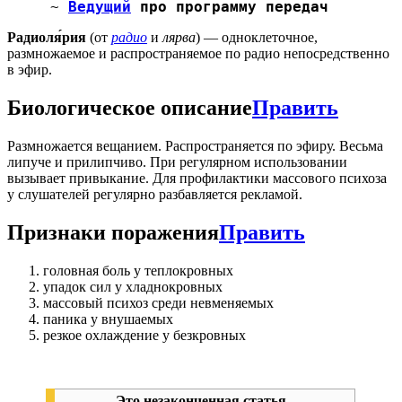
~
Ведущий
про программу передач
Радиоля́рия
(от
радио
и
лярва
) — одноклеточное,
размножаемое и распространяемое по радио непосредственно
в эфир.
Биологическое описание
Править
Размножается вещанием. Распространяется по эфиру. Весьма
липуче и прилипчиво. При регулярном использовании
вызывает привыкание. Для профилактики массового психоза
у слушателей регулярно разбавляется рекламой.
Признаки поражения
Править
головная боль у теплокровных
упадок сил у хладнокровных
массовый психоз среди невменяемых
паника у внушаемых
резкое охлаждение у безкровных
Это незаконченная статья