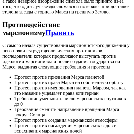
а такое неверное изображение символа было принято из-за
того, что один луч звезды сломался и потерялся при доставке
эталона звезды с горнего Марса на грешную Землю.
Противодействие
марсионизму
Править
С самого начала существования марсионистского движения у
него появился ряд идеологических противников,
последователи которых продолжают выступать против
идеологии марсионизма и после создания государства на
Марсе, выдвигая следующие требования и протесты:
Протест против признания Марса планетой
Протест против права Марса на собственную орбиту
Протест против именования планеты Марсом, так как
это название ущемляет права юпитериан
Требование уменьшить число марсианских спутников
до 0
Требование сменить направление вращения Марса
вокруг Солнца
Протест против создания марсианской атмосферы
Протест против насаждения марсианских садов и
вспахивания марсианских полей