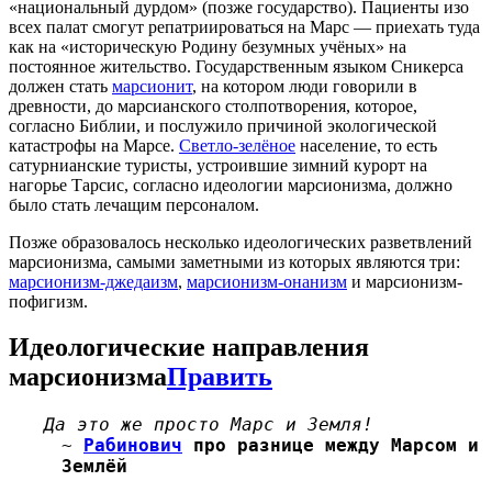
«национальный дурдом» (позже государство). Пациенты изо
всех палат смогут репатриироваться на Марс — приехать туда
как на «историческую Родину безумных учёных» на
постоянное жительство. Государственным языком Сникерса
должен стать
марсионит
, на котором люди говорили в
древности, до марсианского столпотворения, которое,
согласно Библии, и послужило причиной экологической
катастрофы на Марсе.
Светло-зелёное
население, то есть
сатурнианские туристы, устроившие зимний курорт на
нагорье Тарсис, согласно идеологии марсионизма, должно
было стать лечащим персоналом.
Позже образовалось несколько идеологических разветвлений
марсионизма, самыми заметными из которых являются три:
марсионизм-джедаизм
,
марсионизм-онанизм
и марсионизм-
пофигизм.
Идеологические направления
марсионизма
Править
Да это же просто Марс и Земля!
~
Рабинович
про разнице между Марсом и
Землёй