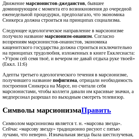
Движение
марсионистов-джедаистов
, бывшее
доминирующим с момента его возникновения до очередной
еженедельной процедурки, предполагало, что экономика
Сникерса должна строиться на принципах социализма.
Следующее идеологическое направление в марсионизме
получило название
марсионизм-онанизм
. Согласно
воззрениям марсионистов-онанистов, экономика
кащенитского государства должна строиться исключительно
на принципах трудолюбия, изложенных в книге Екклесиаста:
«Утром сей семя твоё, и вечером не давай отдыха руке твоей»
(Еккл. 11:6)
Адепты третьего идеологического течения в марсионизме,
получившего название
пофигизма
, отрицали необходимость
построения Сникерса на Марсе, но считали себя
марсионистами, чтобы коллеги давали им красивые значки, а
медперсонал разрешал по выходным смотреть телевизор.
Символы марсионизма
Править
Символом марсионизма является т. н. «марсова звезда».
Сейчас «марсову звезду» традиционно рисуют с пятью
лучами, что неверно. Изначальная звезда была шестилучевая,