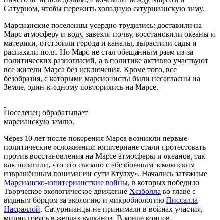
Сатурном, чтобы пережить холодную сатурнианскую зиму.
Марсианские поселенцы усердно трудились: доставили на
Марс атмосферу и воду, завезли почву, восстановили океаны и
материки, отстроили города и каналы, вырастили сады и
распахали поля. Но Марс не стал обещанным раем из-за
политических разногласий, а в политике активно участвуют
все жители Марса без исключения. Кроме того, все
безобразия, с которыми марсионисты были несогласны на
Земле, один-к-одному повторились на Марсе.
Поселенец обрабатывает
марсианскую землю.
Через 10 лет после покорения Марса возникли первые
политические осложнения: юпитериане стали протестовать
против восстановления на Марсе атмосферы и океанов, так
как полагали, что это связано с «безбожным землянским
извращённым понимании сути Ктулху». Начались затяжные
Марсианско-юпитериансткие войны
, в которых победило
Творческое экологическое движение
Хезболла
во главе с
видным борцом за экологию и микробиологию
Писсалла
Насраллой
. Сатурнианцы не принимали в войнах участия,
мирно греясь в жерлах вулканов. В конце концов