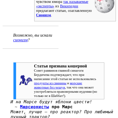
чувством юмора
так называемые
«эксперты»
из
Википедии
предлагают статью, озаглавленную
Сионизм
.
Возможно, вы искали
сионизм
?
Статья признана кошерной
Совет раввинов главной синагоги
Бердичева подтверждает, что при
написании этой статьи не использовались
продукты из свинины
и
морские
животные без чешуи
, так что она может
употребляться правоверными иудеями (но
только не в Шаббат!).
И на Марсе будут яблони цвести!
~
Марсионисты
про Марс
Может, лучше — про реактор? Про любимый
лунный трактор?