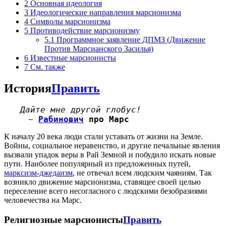
2
Основная идеология
3
Идеологические направления марсионизма
4
Символы марсионизма
5
Противодействие марсионизму
5.1
Программное заявление ДПМЗ (Движение
Против Марсианского Засилья)
6
Известные марсионисты
7
См. также
История
Править
Дайте мне другой глобус!
~
Рабинович
про Марс
К началу 20 века люди стали уставать от жизни на Земле.
Войны, социальное неравенство, и другие печальные явления
вызвали упадок веры в Рай Земной и побудило искать новые
пути. Наиболее популярный из предложенных путей,
марксизм-джедаизм
, не отвечал всем людским чаяниям. Так
возникло движение марсионизма, ставящее своей целью
переселение всего несогласного с людскими безобразиями
человечества на Марс.
Религиозные марсионисты
Править