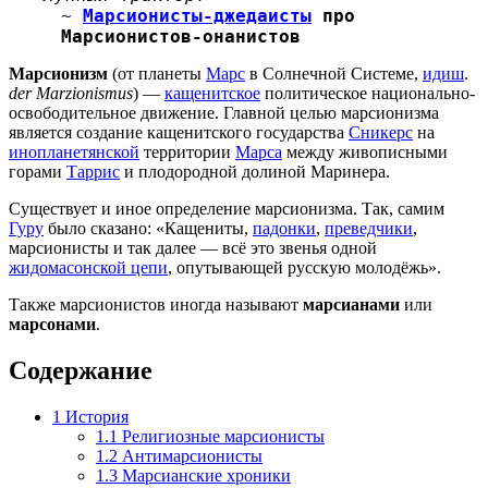
~
Марсионисты-джедаисты
про
Марсионистов-онанистов
Марсионизм
(от планеты
Марс
в Солнечной Системе,
идиш
.
der Marzionismus
) —
кащенитское
политическое национально-
освободительное движение. Главной целью марсионизма
является создание кащенитского государства
Сникерс
на
инопланетянской
территории
Марса
между живописными
горами
Таррис
и плодородной долиной Маринера.
Существует и иное определение марсионизма. Так, самим
Гуру
было сказано: «Кащениты,
падонки
,
преведчики
,
марсионисты и так далее — всё это звенья одной
жидомасонской цепи
, опутывающей русскую молодёжь».
Также марсионистов иногда называют
марсианами
или
марсонами
.
Содержание
1
История
1.1
Религиозные марсионисты
1.2
Антимарсионисты
1.3
Марсианские хроники