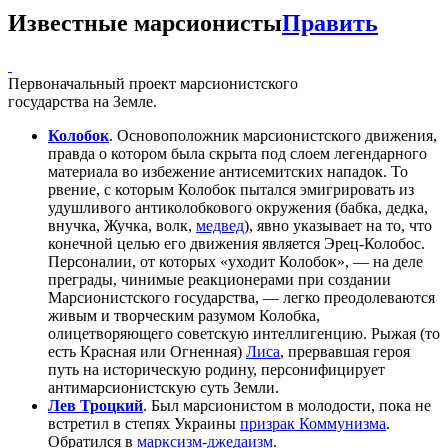
Известные марсионисты
Править
Первоначальный проект марсионистского
государства на Земле.
Колобок
. Основоположник марсионистского движения,
правда о котором была скрыта под слоем легендарного
материала во избежение антисемитских нападок. То
рвение, с которым Колобок пытался эмигрировать из
удушливого антиколобкового окружения (бабка, дедка,
внучка, Жучка, волк,
медвед
), явно указывает на то, что
конечной целью его движения является Эрец-Колобос.
Персоналии, от которых «уходит Колобок», — на деле
преграды, чинимые реакционерами при создании
Марсионистского государства, — легко преодолеваются
живым и творческим разумом Колобка,
олицетворяющего советскую интеллигенцию. Рыжая (то
есть Красная или Огненная)
Лиса
, прервавшая героя
путь на историческую родину, персонифицирует
антимарсионистскую суть Земли.
Лев Троцкий
. Был марсионистом в молодости, пока не
встретил в степях Украины
призрак Коммунизма
.
Обратился в
марксизм-джедаизм
.