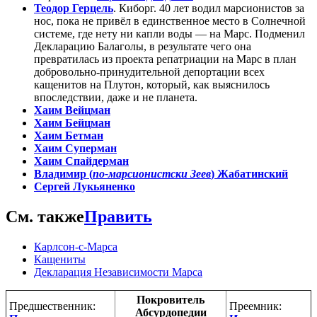
Теодор Герцель
. Киборг. 40 лет водил марсионистов за
нос, пока не привёл в единственное место в Солнечной
системе, где нету ни капли воды — на Марс. Подменил
Декларацию Балаголы, в результате чего она
превратилась из проекта репатриации на Марс в план
добровольно-принудительной депортации всех
кащенитов на Плутон, который, как выяснилось
впоследствии, даже и не планета.
Хаим Вейцман
Хаим Бейцман
Хаим Бетман
Хаим Суперман
Хаим Спайдерман
Владимир (
по-марсионистски Зеев
) Жабатинский
Сергей Лукьяненко
См. также
Править
Карлсон-с-Марса
Кащениты
Декларация Независимости Марса
Покровитель
Предшественник:
Преемник:
Абсурдопедии