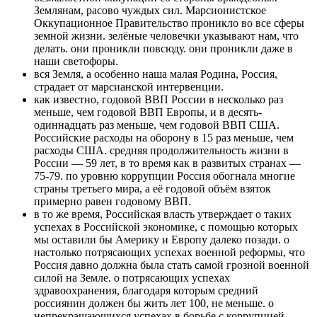
Землянам, расово чуждых сил. Марсионистское
Оккупационное Правительство проникло во все сферы
земной жизни. зелёные человечки указывают нам, что
делать. они проникли повсюду. они проникли даже в
наши светофоры.
вся Земля, а особенно наша малая Родина, Россия,
страдает от марсианской интервенции.
как известно, годовой ВВП России в несколько раз
меньше, чем годовой ВВП Европы, и в десять-
одиннадцать раз меньше, чем годовой ВВП США.
Российские расходы на оборону в 15 раз меньше, чем
расходы США. средняя продолжительность жизни в
России — 59 лет, в то время как в развитых странах —
75-79. по уровню коррупции Россия обогнала многие
страны третьего мира, а её годовой объём взяток
примерно равен годовому ВВП.
в то же время, Российская власть утверждает о таких
успехах в Российской экономике, с помощью которых
мы оставили бы Америку и Европу далеко позади. о
настолько потрясающих успехах военной реформы, что
Россия давно должна была стать самой грозной военной
силой на Земле. о потрясающих успехах
здравоохранения, благодаря которым средний
россиянин должен бы жить лет 100, не меньше. о
непрекращающихся успехах в борьбе с коррупцией,