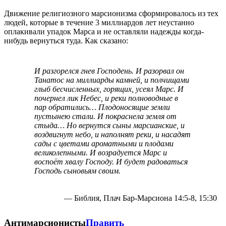
Движение религиозного марсионизма сформировалось из тех
людей, которые в течение 3 миллиардов лет неустанно
оплакивали упадок Марса и не оставляли надежды когда-
нибудь вернуться туда. Как сказано:
И разгорелся гнев Господень. И разорвал он
Танатос на миллиарды камней, и полчищами
глыб бесчисленных, горящих, усеял Марс. И
почернел лик Небес, и реки полноводные в
пар обратились… Плодоносящие земли
пустынею стали. И покраснела земля от
стыда… Но вернутся сыны марсианские, и
воздвигнут небо, и наполнят реки, и насадят
сады с цветами ароматными и плодами
великолепными. И возрадуется Марс и
воспоёт хвалу Господу. И будет радоваться
Господь сыновьям своим.
— Библия, Плач Бар-Марсиона 14:5-8, 15:30
Антимарсионисты
Править