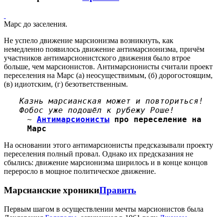
Марс до заселения.
Не успело движение марсионизма возникнуть, как
немедленно появилось движение антимарсионизма, причём
участников антимарсионистского движения было втрое
больше, чем марсионистов. Антимарсионисты считали проект
переселения на Марс (а) неосуществимым, (б) дорогостоящим,
(в) идиотским, (г) безответственным.
Казнь марсианская может и повториться!
Фобос уже подошёл к рубежу Роше!
~
Антимарсионисты
про переселение на
Марс
На основании этого антимарсионисты предсказывали проекту
переселения полный провал. Однако их предсказания не
сбылись: движение марсионизма ширилось и в конце концов
переросло в мощное политическое движение.
Марсианские хроники
Править
Первым шагом в осуществлении мечты марсионистов была