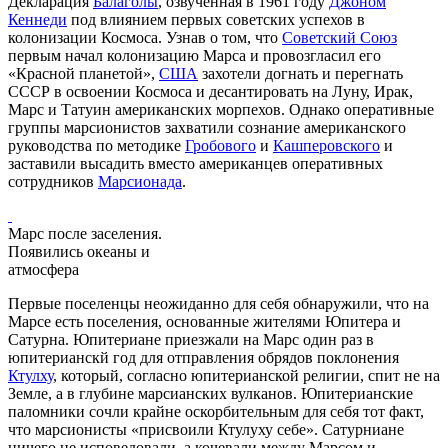
Декларация
Балаголы
, озвученная в 1961 году
Джоном
Кеннеди
под влиянием первых советских успехов в
колонизации Космоса. Узнав о том, что
Советский Союз
первым начал колонизацию Марса и провозгласил его
«Красной планетой»,
США
захотели догнать и перегнать
СССР в освоении Космоса и десантировать на Луну, Ирак,
Марс и Татуин американских морпехов. Однако оперативные
группы марсионистов захватили сознание американского
руководства по методике
Гробового
и
Кашперовского
и
заставили высадить вместо американцев оперативных
сотрудников
Марсионада
.
Марс после заселения.
Появились океаны и
атмосфера
Первые поселенцы неожиданно для себя обнаружили, что на
Марсе есть поселения, основанные жителями Юпитера и
Сатурна. Юпитериане приезжали на Марс один раз в
юпитерианскй год для отправления обрядов поклонения
Ктулху
, который, согласно юпитерианской религии, спит не на
Земле, а в глубине марсианских вулканов. Юпитерианские
паломники сочли крайне оскорбительным для себя тот факт,
что марсионисты «присвоили Ктулуху себе». Сатурниане
ничего не исповедовали, а кочевали между Марсом и