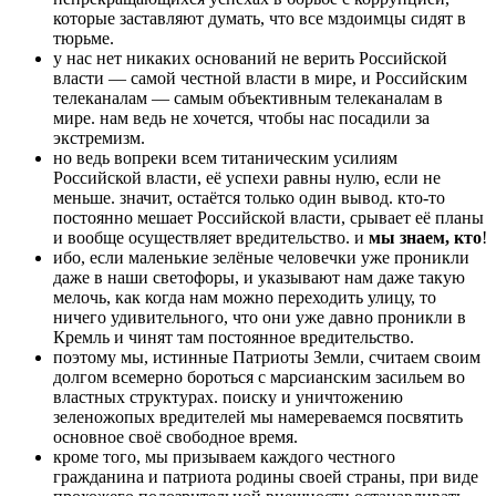
которые заставляют думать, что все мздоимцы сидят в
тюрьме.
у нас нет никаких оснований не верить Российской
власти — самой честной власти в мире, и Российским
телеканалам — самым объективным телеканалам в
мире. нам ведь не хочется, чтобы нас посадили за
экстремизм.
но ведь вопреки всем титаническим усилиям
Российской власти, её успехи равны нулю, если не
меньше. значит, остаётся только один вывод. кто-то
постоянно мешает Российской власти, срывает её планы
и вообще осуществляет вредительство. и
мы знаем, кто
!
ибо, если маленькие зелёные человечки уже проникли
даже в наши светофоры, и указывают нам даже такую
мелочь, как когда нам можно переходить улицу, то
ничего удивительного, что они уже давно проникли в
Кремль и чинят там постоянное вредительство.
поэтому мы, истинные Патриоты Земли, считаем своим
долгом всемерно бороться с марсианским засильем во
властных структурах. поиску и уничтожению
зеленожопых вредителей мы намереваемся посвятить
основное своё свободное время.
кроме того, мы призываем каждого честного
гражданина и патриота родины своей страны, при виде