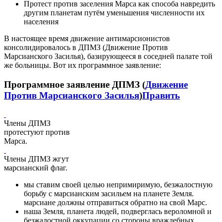
Протест против заселения Марса как способа навредить
другим планетам путём уменьшения численности их
населения
В настоящее время движение антимарсионистов
консолидировалось в ДПМЗ (Движение Против
Марсианского Засилья), базирующееся в соседней палате той
же больницы. Вот их программное заявление:
Программное заявление ДПМЗ (
Движение
Против Марсианского Засилья
)
Править
Члены ДПМЗ
протестуют против
Марса.
Члены ДПМЗ жгут
марсианский флаг.
мы ставим своей целью непримиримую, безжалостную
борьбу с марсианским засильем на планете Земля.
марсиане должны отправиться обратно на свой Марс.
наша Земля, планета людей, подверглась вероломной и
безжалостной оккупации со стороны враждебных