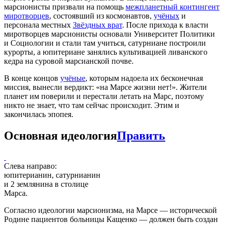
марсионисты призвали на помощь
межпланетный контингент
миротворцев
, состоявший из космонавтов,
учёных
и
персонала местных
Звёздных врат
. После прихода к власти
миротворцев марсионисты основали Университет Политики
и Социологии и стали там учиться, сатурниане построили
курорты, а юпитериане занялись культивацией ливанского
кедра на суровой марсианской почве.
В конце концов
учёные
, которым надоела их бесконечная
миссия, вынесли вердикт: «на Марсе жизни нет!». Жители
планет им поверили и перестали летать на Марс, поэтому
никто не знает, что там сейчас происходит. Этим и
закончилась эпопея.
Основная идеология
Править
Слева направо:
юпитерианин, сатурнианин
и 2 землянина в столице
Марса.
Согласно идеологии марсионизма, на Марсе — исторической
Родине пациентов больницы Кащенко — должен быть создан