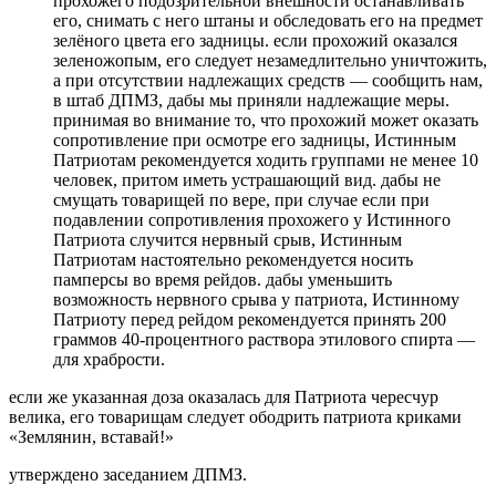
прохожего подозрительной внешности останавливать
его, снимать с него штаны и обследовать его на предмет
зелёного цвета его задницы. если прохожий оказался
зеленожопым, его следует незамедлительно уничтожить,
а при отсутствии надлежащих средств — сообщить нам,
в штаб ДПМЗ, дабы мы приняли надлежащие меры.
принимая во внимание то, что прохожий может оказать
сопротивление при осмотре его задницы, Истинным
Патриотам рекомендуется ходить группами не менее 10
человек, притом иметь устрашающий вид. дабы не
смущать товарищей по вере, при случае если при
подавлении сопротивления прохожего у Истинного
Патриота случится нервный срыв, Истинным
Патриотам настоятельно рекомендуется носить
памперсы во время рейдов. дабы уменьшить
возможность нервного срыва у патриота, Истинному
Патриоту перед рейдом рекомендуется принять 200
граммов 40-процентного раствора этилового спирта —
для храбрости.
если же указанная доза оказалась для Патриота чересчур
велика, его товарищам следует ободрить патриота криками
«Землянин, вставай!»
утверждено заседанием ДПМЗ.