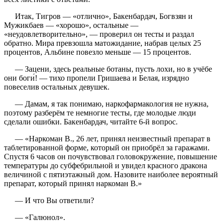
Итак, Тигров — «отлично», Бакенбардач, Богвзян и
Мужикбаев — «хорошо», остальные —
«неудовлетворительно», — проверил он тесты и раздал
обратно. Мира превзошла матожидание, набрав целых 25
процентов, Альбине повезло меньше — 15 процентов.
— Зацени, здесь реальные ботаны, пусть лохи, но в учёбе
они боги́! — тихо пропели Гришаева и Белая, изрядно
повеселив остальных девушек.
— Дамам, я так понимаю, наркофармакология не нужна,
поэтому разберём те немногие тесты, где молодые люди
сделали ошибки. Бакенбардач, читайте 6-й вопрос.
— «Наркоман В., 26 лет, принял неизвестный препарат в
таблетированной форме, который он приобрёл за гаражами.
Спустя 6 часов он почувствовал головокружение, повышение
температуры до субфебрильной и увидел красного дракона
величиной с пятиэтажный дом. Назовите наиболее вероятный
препарат, который принял наркоман В.»
— И что Вы ответили?
— «Галюнол».