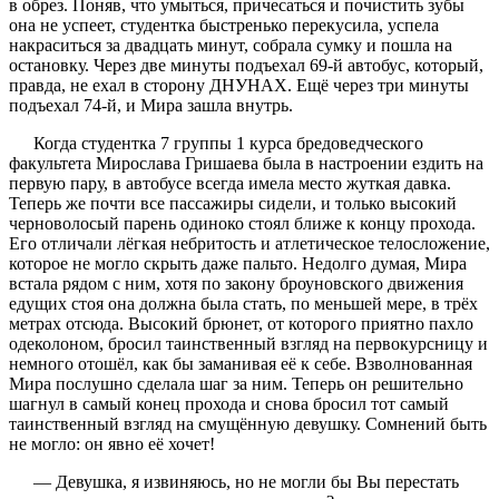
в обрез. Поняв, что умыться, причесаться и почистить зубы
она не успеет, студентка быстренько перекусила, успела
накраситься за двадцать минут, собрала сумку и пошла на
остановку. Через две минуты подъехал 69-й автобус, который,
правда, не ехал в сторону ДНУНАХ. Ещё через три минуты
подъехал 74-й, и Мира зашла внутрь.
Когда студентка 7 группы 1 курса бредоведческого
факультета Мирослава Гришаева была в настроении ездить на
первую пару, в автобусе всегда имела место жуткая давка.
Теперь же почти все пассажиры сидели, и только высокий
черноволосый парень одиноко стоял ближе к концу прохода.
Его отличали лёгкая небритость и атлетическое телосложение,
которое не могло скрыть даже пальто. Недолго думая, Мира
встала рядом с ним, хотя по закону броуновского движения
едущих стоя она должна была стать, по меньшей мере, в трёх
метрах отсюда. Высокий брюнет, от которого приятно пахло
одеколоном, бросил таинственный взгляд на первокурсницу и
немного отошёл, как бы заманивая её к себе. Взволнованная
Мира послушно сделала шаг за ним. Теперь он решительно
шагнул в самый конец прохода и снова бросил тот самый
таинственный взгляд на смущённую девушку. Сомнений быть
не могло: он явно её хочет!
— Девушка, я извиняюсь, но не могли бы Вы перестать