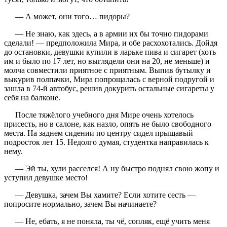
— А может, они того… пидоры?
— Не знаю, как здесь, а в армии их бы точно пидорами
сделали! — предположила Мира, и обе расхохотались. Дойдя
до остановки, девушки купили в ларьке пива и сигарет (хоть
им и было по 17 лет, но выглядели они на 20, не меньше) и
молча совместили приятное с приятным. Выпив бутылку и
выкурив полпачки, Мира попрощалась с верной подругой и
зашла в 74-й автобус, решив докурить остальные сигареты у
себя на балконе.
После тяжёлого учебного дня Мире очень хотелось
присесть, но в салоне, как назло, опять не было свободного
места. На заднем сидении по центру сидел прыщавый
подросток лет 15. Недолго думая, студентка направилась к
нему.
— Эй ты, хули расселся! А ну быстро поднял свою жопу и
уступил девушке место!
— Девушка, зачем Вы хамите? Если хотите сесть —
попросите нормально, зачем Вы начинаете?
— Не, ебать, я не поняла, ты чё, сопляк, ещё учить меня