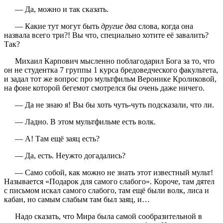
— Да, можно и так сказать.
— Какие тут могут быть
другие два
слова, когда она
назвала всего три?! Вы что, специально хотите её завалить?
Так?
Михаил Карпович мысленно поблагодарил Бога за то, что
он не студентка 7 группы 1 курса бредоведческого факультета,
и задал тот же вопрос про мультфильм Веронике Кроликовой,
на фоне которой бегемот смотрелся бы очень даже ничего.
— Да не знаю я! Вы бы хоть чуть-чуть подсказали, что ли.
— Ладно. В этом мультфильме есть волк.
— А! Там ещё заяц есть?
— Да, есть. Неужто догадались?
— Само собой, как можно не знать этот известный мульт!
Называется «Подарок для самого слабого». Короче, там дятел
с письмом искал самого слабого, там ещё были волк, лиса и
кабан, но самым слабым там был заяц, и…
Надо сказать, что Мира была самой сообразительной в