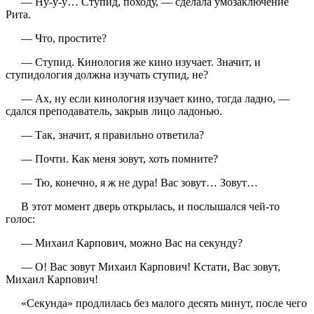
— Ну-у-у… Ступид, походу, — сделала умозаключение
Рита.
— Что, простите?
— Ступид. Кинология же кино изучает. Значит, и
ступидология должна изучать ступид, не?
— Ах, ну если кинология изучает кино, тогда ладно, —
сдался преподаватель, закрыв лицо ладонью.
— Так, значит, я правильно ответила?
— Почти. Как меня зовут, хоть помните?
— Тю, конечно, я ж не дура! Вас зовут… Зовут…
В этот момент дверь открылась, и послышался чей-то
голос:
— Михаил Карпович, можно Вас на секунду?
— О! Вас зовут Михаил Карпович! Кстати, Вас зовут,
Михаил Карпович!
«Секунда» продлилась без малого десять минут, после чего