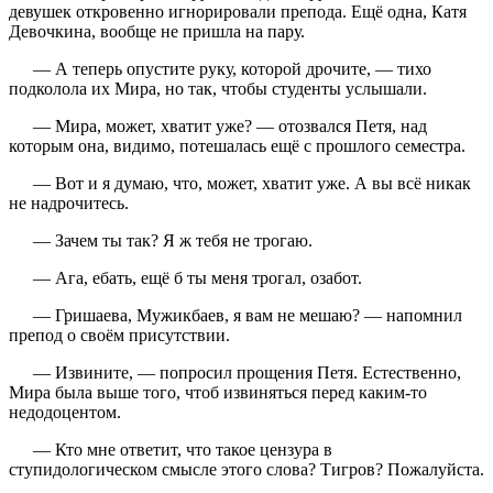
девушек откровенно игнорировали препода. Ещё одна, Катя
Девочкина, вообще не пришла на пару.
— А теперь опустите руку, которой дрочите, — тихо
подколола их Мира, но так, чтобы студенты услышали.
— Мира, может, хватит уже? — отозвался Петя, над
которым она, видимо, потешалась ещё с прошлого семестра.
— Вот и я думаю, что, может, хватит уже. А вы всё никак
не надрочитесь.
— Зачем ты так? Я ж тебя не трогаю.
— Ага, ебать, ещё б ты меня трогал, озабот.
— Гришаева, Мужикбаев, я вам не мешаю? — напомнил
препод о своём присутствии.
— Извините, — попросил прощения Петя. Естественно,
Мира была выше того, чтоб извиняться перед каким-то
недодоцентом.
— Кто мне ответит, что такое цензура в
ступидологическом смысле этого слова? Тигров? Пожалуйста.