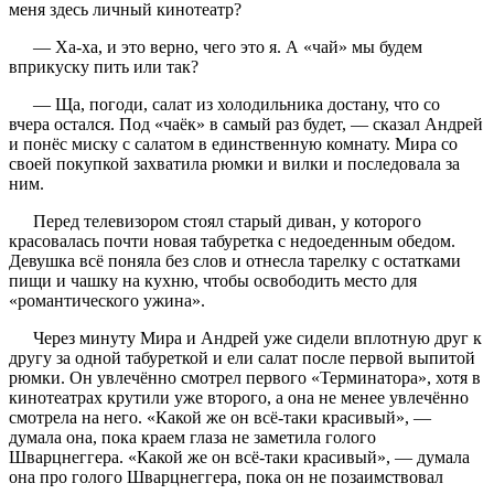
меня здесь личный кинотеатр?
— Ха-ха, и это верно, чего это я. А «чай» мы будем
вприкуску пить или так?
— Ща, погоди, салат из холодильника достану, что со
вчера остался. Под «чаёк» в самый раз будет, — сказал Андрей
и понёс миску с салатом в единственную комнату. Мира со
своей покупкой захватила рюмки и вилки и последовала за
ним.
Перед телевизором стоял старый диван, у которого
красовалась почти новая табуретка с недоеденным обедом.
Девушка всё поняла без слов и отнесла тарелку с остатками
пищи и чашку на кухню, чтобы освободить место для
«романтического ужина».
Через минуту Мира и Андрей уже сидели вплотную друг к
другу за одной табуреткой и ели салат после первой выпитой
рюмки. Он увлечённо смотрел первого «Терминатора», хотя в
кинотеатрах крутили уже второго, а она не менее увлечённо
смотрела на него. «Какой же он всё-таки красивый», —
думала она, пока краем глаза не заметила голого
Шварцнеггера. «Какой же он всё-таки красивый», — думала
она про голого Шварцнеггера, пока он не позаимствовал