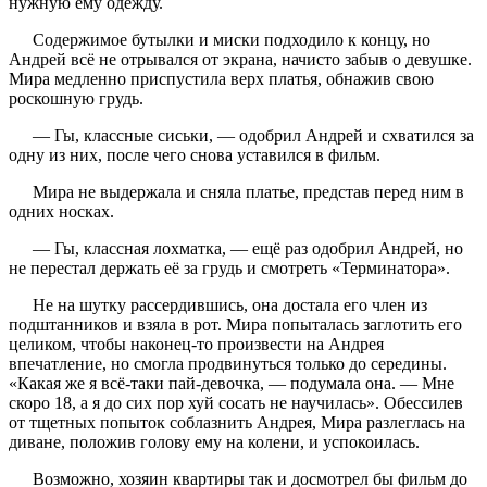
нужную ему одежду.
Содержимое бутылки и миски подходило к концу, но
Андрей всё не отрывался от экрана, начисто забыв о девушке.
Мира медленно приспустила верх платья, обнажив свою
роскошную грудь.
— Гы, классные сиськи, — одобрил Андрей и схватился за
одну из них, после чего снова уставился в фильм.
Мира не выдержала и сняла платье, представ перед ним в
одних носках.
— Гы, классная лохматка, — ещё раз одобрил Андрей, но
не перестал держать её за грудь и смотреть «Терминатора».
Не на шутку рассердившись, она достала его член из
подштанников и взяла в рот. Мира попыталась заглотить его
целиком, чтобы наконец-то произвести на Андрея
впечатление, но смогла продвинуться только до середины.
«Какая же я всё-таки пай-девочка, — подумала она. — Мне
скоро 18, а я до сих пор хуй сосать не научилась». Обессилев
от тщетных попыток соблазнить Андрея, Мира разлеглась на
диване, положив голову ему на колени, и успокоилась.
Возможно, хозяин квартиры так и досмотрел бы фильм до