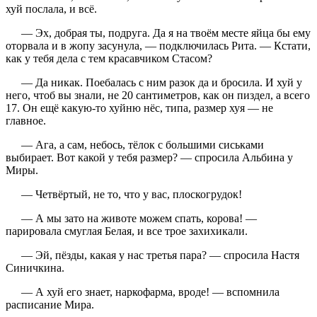
хуй послала, и всё.
— Эх, добрая ты, подруга. Да я на твоём месте яйца бы ему
оторвала и в жопу засунула, — подключилась Рита. — Кстати,
как у тебя дела с тем красавчиком Стасом?
— Да никак. Поебалась с ним разок да и бросила. И хуй у
него, чтоб вы знали, не 20 сантиметров, как он пиздел, а всего
17. Он ещё какую-то хуйню нёс, типа, размер хуя — не
главное.
— Ага, а сам, небось, тёлок с большими сиськами
выбирает. Вот какой у тебя размер? — спросила Альбина у
Миры.
— Четвёртый, не то, что у вас, плоскогрудок!
— А мы зато на животе можем спать, корова! —
парировала смуглая Белая, и все трое захихикали.
— Эй, пёзды, какая у нас третья пара? — спросила Настя
Синичкина.
— А хуй его знает, наркофарма, вроде! — вспомнила
расписание Мира.