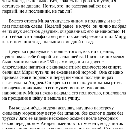
тебя уже здесь не было. Вот, ложись на кровать в углу, а я
останусь на диване. Но ты, это, не расстраивайся: не я
первый, не я последний, не так ли?
Вместо ответа Мира уткнулась лицом в подушку, и из её
глаз полились слёзы. Неделей ранее, в клубе, он лично выбрал
её из двух десятков девушек, очарованных его внешностью. И
вот сейчас этот альфа-самец всё так же небрежно отшил Миру,
как и поманил тогда пальцем семь дней назад.
Девушка проснулась в полшестого и, как ни странно,
чувствовала себе бодрой и выспавшейся. Признаки похмелья
были минимальными: 250 грамм водки или другие
алкогольные напитки с эквивалентным количеством спирта
были для Миры чуть ли не ежедневной нормой. Она спешно
привела себя в порядок и перед выходом последний раз
взглянула на Андрея. Он крепко спал с полуоткрытым ртом,
но одеяло прикрывало его мужественное тело лишь
наполовину. Мира нежно накрыла его полностью, поцеловала
на прощание в щёку и вышла на улицу.
Вы когда-нибудь видели девушку, идущую навстречу
сильному морозному ветру без штанов, без колгот и даже без
трусов? Зато её видели несколько бомжей возле мусорных
баков перед домом Андрея именно в тот момент, когда поток
воздуха полностью задрал низ платья под курткой. Сгорая от