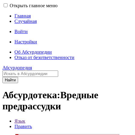
Открыть главное меню
Главная
Случайная
Войти
Настройки
Об Абсурдопедии
Отказ от безответственности
Абсурдопедия
Найти
Абсурдотека:Вредные
предрассудки
Язык
Править