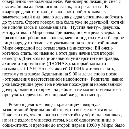
совершенно безоблачном небе. Равномерно лежащий снег с
высочайшим альбедо искрился так, что резал глаза. В
квартире девятиэтажки, из окна которой открывался
замечательный вид, рвало девушку, едва успевшую добежать
до туалета. Строго говоря, она была уже не девушкой, хотя ей
не исполнилось и восемнадцати. «Пустив ленту», девушка,
которую звали Мирослава Гришаева, посмотрела в зеркало.
Грязные растрёпанные волосы, мешки под глазами и бледное
лицо наряду с похмельем указывали на то, что этой ночью
Мира очередной раз отрывалась на дискотеке. Ей очень
хотелось спать, но именно в этот день начинался второй
семестр в Днецком национальном университете неправды,
ахинеи и хиромантии (ДНУНАХ), который когда-то
назывался ЛГУН. Но всё-таки ей ОЧЕНЬ хотелось спать,
поэтому она завела будильник на 9:00 и легла снова после
«отправления неестественной надобности». Родители, давно
уже махнувшие рукой на ночные похождения избалованной
дочери, были в это время на работе и не могли помешать ей
прогулять первую пару в первый же день семестра.
Ровно в девять «спящая красавица» швырнула
зазвонивший будильник об стену, но всё же нехотя встала.
Надо сказать, что она жила не то чтобы у чёрта на куличках,
но и не рядом с университетом, как её одногруппницы в
общежитиях, и времени до второй пары в 10:00 у Миры было