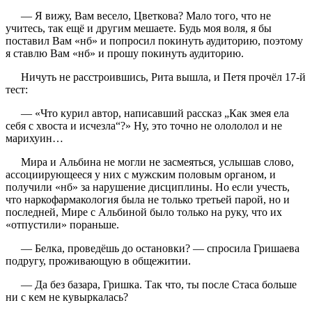
— Я вижу, Вам весело, Цветкова? Мало того, что не
учитесь, так ещё и другим мешаете. Будь моя воля, я бы
поставил Вам «нб» и попросил покинуть аудиторию, поэтому
я ставлю Вам «нб» и прошу покинуть аудиторию.
Ничуть не расстроившись, Рита вышла, и Петя прочёл 17-й
тест:
— «Что курил автор, написавший рассказ „Как змея ела
себя с хвоста и исчезла“?» Ну, это точно не олололол и не
марихуин…
Мира и Альбина не могли не засмеяться, услышав слово,
ассоциирующееся у них с мужским половым органом, и
получили «нб» за нарушение дисциплины. Но если учесть,
что наркофармакология была не только третьей парой, но и
последней, Мире с Альбиной было только на руку, что их
«отпустили» пораньше.
— Белка, проведёшь до остановки? — спросила Гришаева
подругу, проживающую в общежитии.
— Да без базара, Гришка. Так что, ты после Стаса больше
ни с кем не кувыркалась?