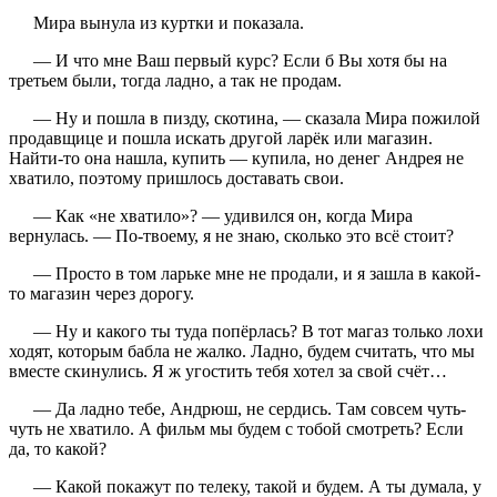
Мира вынула из куртки и показала.
— И что мне Ваш первый курс? Если б Вы хотя бы на
третьем были, тогда ладно, а так не продам.
— Ну и пошла в пизду, скотина, — сказала Мира пожилой
продавщице и пошла искать другой ларёк или магазин.
Найти-то она нашла, купить — купила, но денег Андрея не
хватило, поэтому пришлось доставать свои.
— Как «не хватило»? — удивился он, когда Мира
вернулась. — По-твоему, я не знаю, сколько это всё стоит?
— Просто в том ларьке мне не продали, и я зашла в какой-
то магазин через дорогу.
— Ну и какого ты туда попёрлась? В тот магаз только лохи
ходят, которым бабла не жалко. Ладно, будем считать, что мы
вместе скинулись. Я ж угостить тебя хотел за свой счёт…
— Да ладно тебе, Андрюш, не сердись. Там совсем чуть-
чуть не хватило. А фильм мы будем с тобой смотреть? Если
да, то какой?
— Какой покажут по телеку, такой и будем. А ты думала, у