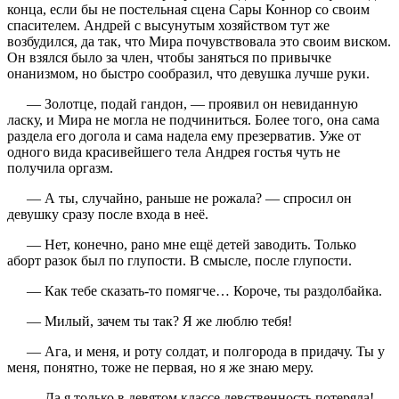
конца, если бы не постельная сцена Сары Коннор со своим
спасителем. Андрей с высунутым хозяйством тут же
возбудился, да так, что Мира почувствовала это своим виском.
Он взялся было за член, чтобы заняться по привычке
онанизмом, но быстро сообразил, что девушка лучше руки.
— Золотце, подай гандон, — проявил он невиданную
ласку, и Мира не могла не подчиниться. Более того, она сама
раздела его догола и сама надела ему презерватив. Уже от
одного вида красивейшего тела Андрея гостья чуть не
получила оргазм.
— А ты, случайно, раньше не рожала? — спросил он
девушку сразу после входа в неё.
— Нет, конечно, рано мне ещё детей заводить. Только
аборт разок был по глупости. В смысле, после глупости.
— Как тебе сказать-то помягче… Короче, ты раздолбайка.
— Милый, зачем ты так? Я же люблю тебя!
— Ага, и меня, и роту солдат, и полгорода в придачу. Ты у
меня, понятно, тоже не первая, но я же знаю меру.
— Да я только в девятом классе девственность потеряла!