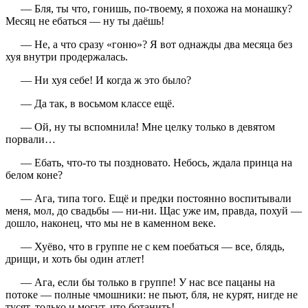
— Бля, ты что, гонишь, по-твоему, я похожа на монашку?
Месяц не ебаться — ну ты даёшь!
— Не, а что сразу «гоню»? Я вот однажды два месяца без
хуя внутри продержалась.
— Ни хуя себе! И когда ж это было?
— Да так, в восьмом классе ещё.
— Ой, ну ты вспомнила! Мне целку только в девятом
порвали…
— Ебать, что-то ты поздновато. Небось, ждала принца на
белом коне?
— Ага, типа того. Ещё и предки постоянно воспитывали
меня, мол, до свадьбы — ни-ни. Щас уже им, правда, похуй —
дошло, наконец, что мы не в каменном веке.
— Хуёво, что в группе не с кем поебаться — все, блядь,
дрищи, и хоть бы один атлет!
— Ага, если бы только в группе! У нас все пацаны на
потоке — полные чмошники: не пьют, бля, не курят, нигде не
тусят, только и могут, что ботанить!