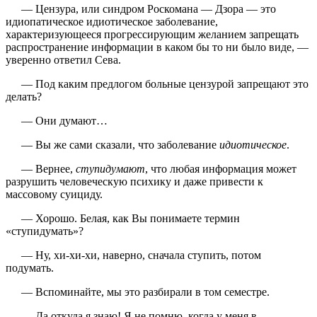
— Цензура, или синдром Роскомана — Дзора — это
идиопатическое идиотическое заболевание,
характеризующееся прогрессирующим желанием запрещать
распространение информации в каком бы то ни было виде, —
уверенно ответил Сева.
— Под каким предлогом больные цензурой запрещают это
делать?
— Они думают…
— Вы же сами сказали, что заболевание
идиотическое
.
— Вернее,
ступидумают
, что любая информация может
разрушить человеческую психику и даже привести к
массовому суициду.
— Хорошо. Белая, как Вы понимаете термин
«ступидумать»?
— Ну, хи-хи-хи, наверно, сначала ступить, потом
подумать.
— Вспоминайте, мы это разбирали в том семестре.
— Да откуда я знаю! Я не помню, когда у меня в