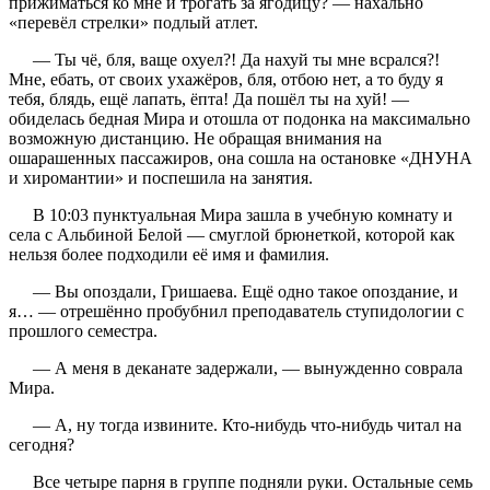
прижиматься ко мне и трогать за ягодицу? — нахально
«перевёл стрелки» подлый атлет.
— Ты чё, бля, ваще охуел?! Да нахуй ты мне всрался?!
Мне, ебать, от своих ухажёров, бля, отбою нет, а то буду я
тебя, блядь, ещё лапать, ёпта! Да пошёл ты на хуй! —
обиделась бедная Мира и отошла от подонка на максимально
возможную дистанцию. Не обращая внимания на
ошарашенных пассажиров, она сошла на остановке «ДНУНА
и хиромантии» и поспешила на занятия.
В 10:03 пунктуальная Мира зашла в учебную комнату и
села с Альбиной Белой — смуглой брюнеткой, которой как
нельзя более подходили её имя и фамилия.
— Вы опоздали, Гришаева. Ещё одно такое опоздание, и
я… — отрешённо пробубнил преподаватель ступидологии с
прошлого семестра.
— А меня в деканате задержали, — вынужденно соврала
Мира.
— А, ну тогда извините. Кто-нибудь что-нибудь читал на
сегодня?
Все четыре парня в группе подняли руки. Остальные семь