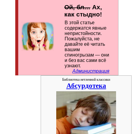
Ой, бл…
Ах,
как стыдно!
В этой статье
содержатся явные
непристойности.
По­жа­лу­йс­та, не
давайте её читать
вашим
спиногрызам — они
и без вас сами всё
узнают.
Администрация
Библиотека нетленной классики
Абсурдотека