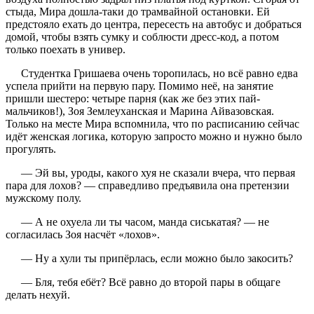
стыда, Мира дошла-таки до трамвайной остановки. Ей
предстояло ехать до центра, пересесть на автобус и добраться
домой, чтобы взять сумку и соблюсти дресс-код, а потом
только поехать в универ.
Студентка Гришаева очень торопилась, но всё равно едва
успела прийти на первую пару. Помимо неё, на занятие
пришли шестеро: четыре парня (как же без этих пай-
мальчиков!), Зоя Землеуханская и Марина Айвазовская.
Только на месте Мира вспомнила, что по расписанию сейчас
идёт женская логика, которую запросто можно и нужно было
прогулять.
— Эй вы, уроды, какого хуя не сказали вчера, что первая
пара для лохов? — справедливо предъявила она претензии
мужскому полу.
— А не охуела ли ты часом, манда сиськатая? — не
согласилась Зоя насчёт «лохов».
— Ну а хули ты припёрлась, если можно было закосить?
— Бля, тебя ебёт? Всё равно до второй пары в общаге
делать нехуй.