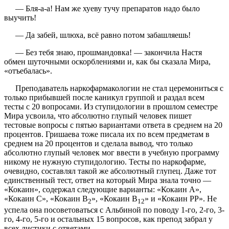
— Бля-а-а! Нам же хуеву тучу препаратов надо было
выучить!
— Да забей, шлюха, всё равно потом забашляешь!
— Без тебя знаю, прошмандовка! — закончила Настя
обмен шуточными оскорблениями и, как бы сказала Мира,
«отъебалась».
Преподаватель наркофармакологии не стал церемониться с
только прибывшей после каникул группой и раздал всем
тесты с 20 вопросами. Из ступидологии в прошлом семестре
Мира усвоила, что абсолютно глупый человек пишет
тестовые вопросы с пятью вариантами ответа в среднем на 20
процентов. Гришаева тоже писала их по всем предметам в
среднем на 20 процентов и сделала вывод, что только
абсолютно глупый человек мог ввести в учебную программу
никому не нужную ступидологию. Тесты по наркофарме,
очевидно, составлял такой же абсолютный глупец. Даже тот
единственный тест, ответ на который Мира знала точно —
«Кокаин», содержал следующие варианты: «Кокаин А»,
«Кокаин С», «Кокаин В
», «Кокаин В
» и «Кокаин РР». Не
2
12
успела она посоветоваться с Альбиной по поводу 1-го, 2-го, 3-
го, 4-го, 5-го и остальных 15 вопросов, как препод забрал у
всех листики с ответами.