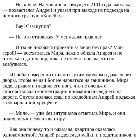
— Не, круче. На машине из будущего 2101 года выпуска,
— похвастался Андрей и указал при выходе из подъезда на
немного грязную «Копейку».
— Вау! Сам купил?
— Не, это отцовская. У меня даже прав нет.
— И ты не побоялся приехать за мной без прав? Мой
герой! — восхитилась Мира, нежно обняла Андрея и не
отпускала до тех пор, пока не почувствовала, что он
возбудился.
«Герой» намеренно ехал по глухим улочкам и даже через
дворы, чтобы не дай Бог не нарваться на гаишников. Мира
сидела рядом и гладила его ногу, что не очень-то
способствовало концентрации внимания последнего на
дороге. Спустя полчаса езды по колдобинам Андрей подъехал
к обшарпанной хрущёвке.
— Мило, — уже без энтузиазма отметила Мира, и они
поднялись к нему в квартиру.
Как она почему-то и ожидала, квартира оказалась
однокомнатной. Андрей разделся до майки и подштанников, и