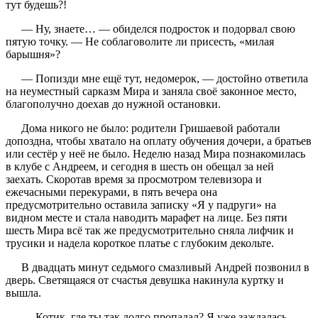
тут будешь?!
— Ну, знаете… — обиделся подросток и подорвал свою
пятую точку. — Не соблаговолите ли присесть, «милая
барышня»?
— Попизди мне ещё тут, недомерок, — достойно ответила
на неуместный сарказм Мира и заняла своё законное место,
благополучно доехав до нужной остановки.
Дома никого не было: родители Гришаевой работали
допоздна, чтобы хватало на оплату обучения дочери, а братьев
или сестёр у неё не было. Неделю назад Мира познакомилась
в клубе с Андреем, и сегодня в шесть он обещал за ней
заехать. Скоротав время за просмотром телевизора и
ежечасными перекурами, в пять вечера она
предусмотрительно оставила записку «Я у падруги» на
видном месте и стала наводить марафет на лице. Без пяти
шесть Мира всё так же предусмотрительно сняла лифчик и
трусики и надела короткое платье с глубоким декольте.
В двадцать минут седьмого смазливый Андрей позвонил в
дверь. Светящаяся от счастья девушка накинула куртку и
вышла.
— Котик, где ты так долго пропадал? Я уже заждалась