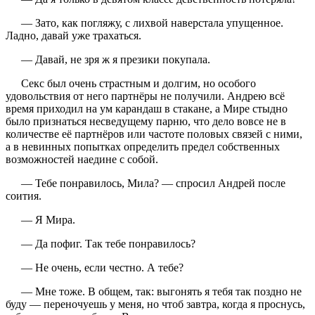
— Зато, как погляжу, с лихвой наверстала упущенное.
Ладно, давай уже трахаться.
— Давай, не зря ж я презики покупала.
Секс был очень страстным и долгим, но особого
удовольствия от него партнёры не получили. Андрею всё
время приходил на ум карандаш в стакане, а Мире стыдно
было признаться несведущему парню, что дело вовсе не в
количестве её партнёров или частоте половых связей с ними,
а в невинных попытках определить предел собственных
возможностей наедине с собой.
— Тебе понравилось, Мила? — спросил Андрей после
соития.
— Я Мира.
— Да пофиг. Так тебе понравилось?
— Не очень, если честно. А тебе?
— Мне тоже. В общем, так: выгонять я тебя так поздно не
буду — переночуешь у меня, но чтоб завтра, когда я проснусь,