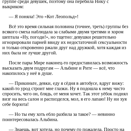
группе среди девушек, поэтому она перебила Нику с
выкриком:
— Я поняла! Это «Кот Леопольд»!
Всё это время сильная половина (точнее, треть) группы без
всякого смеха наблюдала за слабыми двумя третями и хором
шептала «Ну, погоди!», но тщетно: девушки решительно
игнорировали парней ввиду их недостаточной сексуальности
и только откровенно ржали друг над дружкой, хотя каждая из
них была не лучше другой.
После пары Мире наконец-то предоставилась возможность
высказать двум подругам — Альбине и Рите — всё, что
накопилось у неё в душе.
— Прикиньте, девки, еду я сёдня в автобусе, вдруг вижу:
какой-то урод строит мне глазки. Ну я подошла к нему чисто
спросить, чего он, блядь, от меня хочет. Так этот уёбок поднял
визг на весь салон и распизделся, мол, я его лапаю! Ну ни хуя
себе борзота!
— Но ты ему хоть ебло разбила за такое? — невинно
поинтересовалась Альбина.
— Знаешь, вот хотела, но почему-то пожалела. Просто на