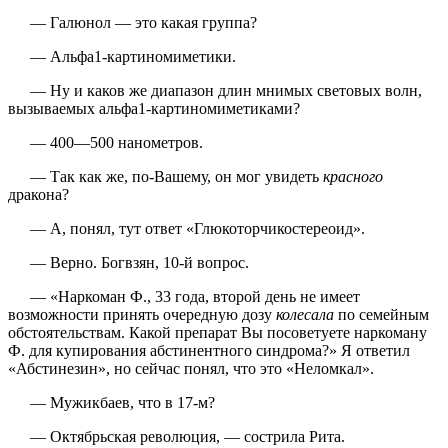
— Галюнол — это какая группа?
— Альфа1-картиномиметики.
— Ну и каков же диапазон длин мнимых световых волн,
вызываемых альфа1-картиномиметиками?
— 400—500 нанометров.
— Так как же, по-Вашему, он мог увидеть
красного
дракона?
— А, понял, тут ответ «Глюкоторчикостереоид».
— Верно. Богвзян, 10-й вопрос.
— «Наркоман Ф., 33 года, второй день не имеет
возможности принять очередную дозу
колесала
по семейным
обстоятельствам. Какой препарат Вы посоветуете наркоману
Ф. для купирования абстинентного синдрома?» Я ответил
«Абстинезин», но сейчас понял, что это «Неломкал».
— Мужикбаев, что в 17-м?
— Октябрьская революция, — сострила Рита.