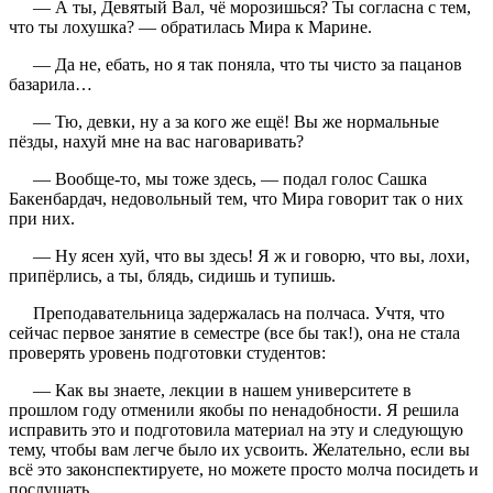
— А ты, Девятый Вал, чё морозишься? Ты согласна с тем,
что ты лохушка? — обратилась Мира к Марине.
— Да не, ебать, но я так поняла, что ты чисто за пацанов
базарила…
— Тю, девки, ну а за кого же ещё! Вы же нормальные
пёзды, нахуй мне на вас наговаривать?
— Вообще-то, мы тоже здесь, — подал голос Сашка
Бакенбардач, недовольный тем, что Мира говорит так о них
при них.
— Ну ясен хуй, что вы здесь! Я ж и говорю, что вы, лохи,
припёрлись, а ты, блядь, сидишь и тупишь.
Преподавательница задержалась на полчаса. Учтя, что
сейчас первое занятие в семестре (все бы так!), она не стала
проверять уровень подготовки студентов:
— Как вы знаете, лекции в нашем университете в
прошлом году отменили якобы по ненадобности. Я решила
исправить это и подготовила материал на эту и следующую
тему, чтобы вам легче было их усвоить. Желательно, если вы
всё это законспектируете, но можете просто молча посидеть и
послушать…