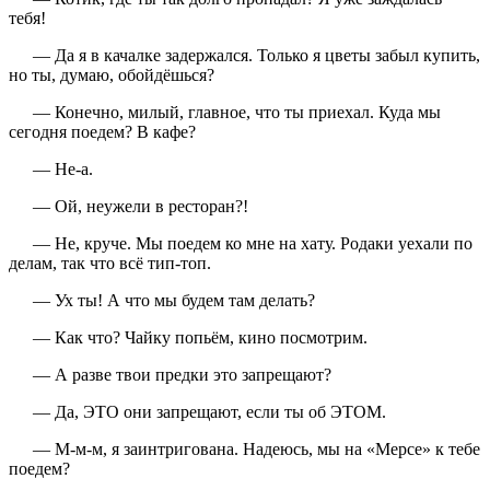
тебя!
— Да я в качалке задержался. Только я цветы забыл купить,
но ты, думаю, обойдёшься?
— Конечно, милый, главное, что ты приехал. Куда мы
сегодня поедем? В кафе?
— Не-а.
— Ой, неужели в ресторан?!
— Не, круче. Мы поедем ко мне на хату. Родаки уехали по
делам, так что всё тип-топ.
— Ух ты! А что мы будем там делать?
— Как что? Чайку попьём, кино посмотрим.
— А разве твои предки это запрещают?
— Да, ЭТО они запрещают, если ты об ЭТОМ.
— М-м-м, я заинтригована. Надеюсь, мы на «Мерсе» к тебе
поедем?