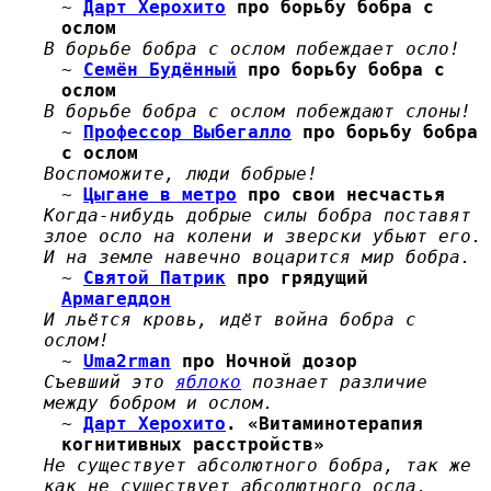
~
Дарт Херохито
про борьбу бобра с
ослом
В борьбе бобра с ослом побеждает осло!
~
Семён Будённый
про борьбу бобра с
ослом
В борьбе бобра с ослом побеждают слоны!
~
Профессор Выбегалло
про борьбу бобра
с ослом
Воспоможите, люди бобрые!
~
Цыгане в метро
про свои несчастья
Когда-нибудь добрые силы бобра поставят
злое осло на колени и зверски убьют его.
И на земле навечно воцарится мир бобра.
~
Святой Патрик
про грядущий
Армагеддон
И льётся кровь, идёт война бобра с
ослом!
~
Uma2rman
про Ночной дозор
Съевший это
яблоко
познает различие
между бобром и ослом.
~
Дарт Херохито
. «Витаминотерапия
когнитивных расстройств»
Не существует абсолютного бобра, так же
как не существует абсолютного осла,