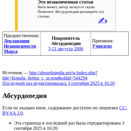
Это незаконченная статья
Быть может, автор заснул от скуки.
Помогите Абсурдопедии расширить эту
статью.
✍
Предшественник:
Покровитель
Декларация
Преемник:
Абсурдопедии
Независимости
Учпедгиз
5
-
21 августа
2006
Марса
Источник —
http://absurdopedia.net/w/index.php?
title=Борьба_бобра_с_ослом&oldid=544294
Последний раз редактировалась 3 сентября 2025 в 16:20
Абсурдопедия
Если не указано иное, содержание доступно по лицензии
CC-
BY-SA 3.0
.
Эта страница в последний раз была отредактирована 3
сентября 2025 в 16:20.