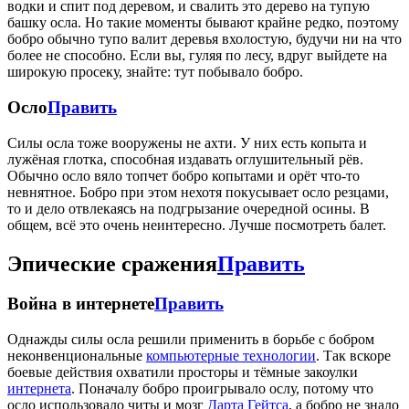
водки и спит под деревом, и свалить это дерево на тупую
башку осла. Но такие моменты бывают крайне редко, поэтому
бобро обычно тупо валит деревья вхолостую, будучи ни на что
более не способно. Если вы, гуляя по лесу, вдруг выйдете на
широкую просеку, знайте: тут побывало бобро.
Осло
Править
Силы осла тоже вооружены не ахти. У них есть копыта и
лужёная глотка, способная издавать оглушительный рёв.
Обычно осло вяло топчет бобро копытами и орёт что-то
невнятное. Бобро при этом нехотя покусывает осло резцами,
то и дело отвлекаясь на подгрызание очередной осины. В
общем, всё это очень неинтересно. Лучше посмотреть балет.
Эпические сражения
Править
Война в интернете
Править
Однажды силы осла решили применить в борьбе с бобром
неконвенциональные
компьютерные технологии
. Так вскоре
боевые действия охватили просторы и тёмные закоулки
интернета
. Поначалу бобро проигрывало ослу, потому что
осло использовало читы и мозг
Дарта Гейтса
, а бобро не знало