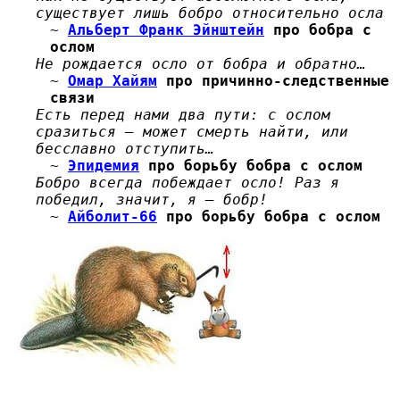
существует лишь бобро относительно осла
~
Альберт Франк Эйнштейн
про бобра с
ослом
Не рождается осло от бобра и обратно…
~
Омар Хайям
про причинно-следственные
связи
Есть перед нами два пути: с ослом
сразиться — может смерть найти, или
бесславно отступить…
~
Эпидемия
про борьбу бобра с ослом
Бобро всегда побеждает осло! Раз я
победил, значит, я — бобр!
~
Айболит-66
про борьбу бобра с ослом