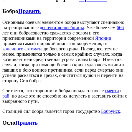
Бобро
Править
Основным боевым элементом бобра выступают специально
натренированные
девочки-волшебницы
. Уже более чем
666
лет они бобросовестно сражаются с ослом и его
приспешниками на территории современной
Японии
,
применяя самый широкий диапазон вооружения, от
конечного автомата
до боевого крика. Последнее, тем не
менее, применяется только в самых крайних случаях, когда
возникает непосредственная угроза силам бобра. Известны
случаи, когда при помощи боевого крика удавалось оживить
павших в бою воинов противника, если перед смертью они
успели раскаяться в грехах, очиститься душой и перейти на
сторону Сил бобра.
Считается, что сторонники бобра попадают после
смерти
в
рай
, но даже это не способно их испугать и заставить сойти с
выбранного пути.
Столицей сил бобра является город-государство
Бобруйск
.
Осло
Править