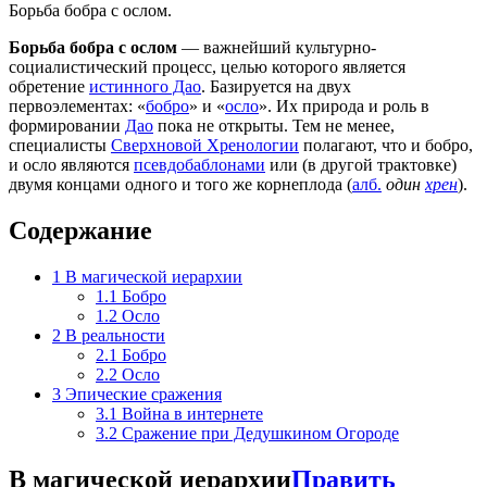
Борьба бобра с ослом.
Борьба бобра с ослом
— важнейший культурно-
социалистический процесс, целью которого является
обретение
истинного Дао
. Базируется на двух
первоэлементах: «
бобро
» и «
осло
». Их природа и роль в
формировании
Дао
пока не открыты. Тем не менее,
специалисты
Сверхновой Хренологии
полагают, что и бобро,
и осло являются
псевдобаблонами
или (в другой трактовке)
двумя концами одного и того же корнеплода (
алб.
один
хрен
).
Содержание
1
В магической иерархии
1.1
Бобро
1.2
Осло
2
В реальности
2.1
Бобро
2.2
Осло
3
Эпические сражения
3.1
Война в интернете
3.2
Сражение при Дедушкином Огороде
В магической иерархии
Править