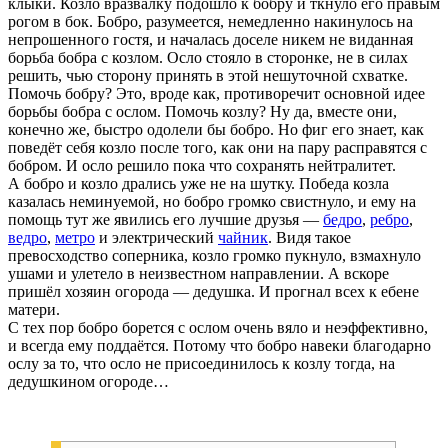
клыки. Козло вразвалку подошло к бобру и ткнуло его правым
рогом в бок. Бобро, разумеется, немедленно накинулось на
непрошенного гостя, и началась доселе никем не виданная
борьба бобра с козлом. Осло стояло в сторонке, не в силах
решить, чью сторону принять в этой нешуточной схватке.
Помочь бобру? Это, вроде как, противоречит основной идее
борьбы бобра с ослом. Помочь козлу? Ну да, вместе они,
конечно же, быстро одолели бы бобро. Но фиг его знает, как
поведёт себя козло после того, как они на пару расправятся с
бобром. И осло решило пока что сохранять нейтралитет.
А бобро и козло дрались уже не на шутку. Победа козла
казалась неминуемой, но бобро громко свистнуло, и ему на
помощь тут же явились его лучшие друзья —
бедро
,
ребро
,
ведро
,
метро
и электрический
чайник
. Видя такое
превосходство соперника, козло громко пукнуло, взмахнуло
ушами и улетело в неизвестном направлении. А вскоре
пришёл хозяин огорода — дедушка. И прогнал всех к ебене
матери.
С тех пор бобро борется с ослом очень вяло и неэффективно,
и всегда ему поддаётся. Потому что бобро навеки благодарно
ослу за то, что осло не присоединилось к козлу тогда, на
дедушкином огороде…