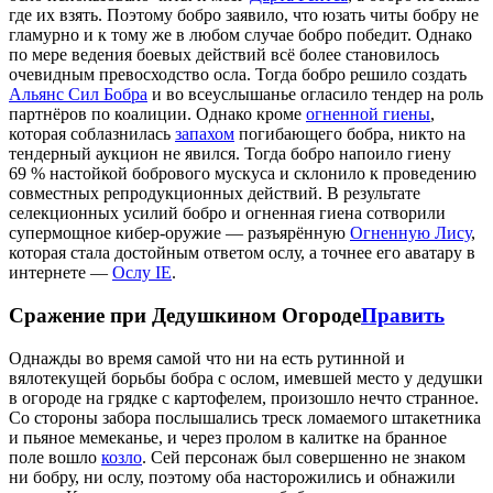
где их взять. Поэтому бобро заявило, что юзать читы бобру не
гламурно и к тому же в любом случае бобро победит. Однако
по мере ведения боевых действий всё более становилось
очевидным превосходство осла. Тогда бобро решило создать
Альянс Сил Бобра
и во всеуслышанье огласило тендер на роль
партнёров по коалиции. Однако кроме
огненной гиены
,
которая соблазнилась
запахом
погибающего бобра, никто на
тендерный аукцион не явился. Тогда бобро напоило гиену
69 % настойкой бобрового мускуса и склонило к проведению
совместных репродукционных действий. В результате
селекционных усилий бобро и огненная гиена сотворили
супермощное кибер-оружие — разъярённую
Огненную Лису
,
которая стала достойным ответом ослу, а точнее его аватару в
интернете —
Ослу IE
.
Сражение при Дедушкином Огороде
Править
Однажды во время самой что ни на есть рутинной и
вялотекущей борьбы бобра с ослом, имевшей место у дедушки
в огороде на грядке с картофелем, произошло нечто странное.
Со стороны забора послышались треск ломаемого штакетника
и пьяное мемеканье, и через пролом в калитке на бранное
поле вошло
козло
. Сей персонаж был совершенно не знаком
ни бобру, ни ослу, поэтому оба насторожились и обнажили