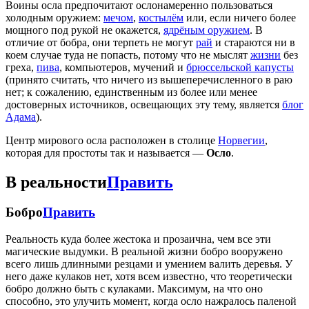
Воины осла предпочитают ослонамеренно пользоваться
холодным оружием:
мечом
,
костылём
или, если ничего более
мощного под рукой не окажется,
ядрёным оружием
. В
отличие от бобра, они терпеть не могут
рай
и стараются ни в
коем случае туда не попасть, потому что не мыслят
жизни
без
греха,
пива
, компьютеров, мучений и
брюссельской капусты
(принято считать, что ничего из вышеперечисленного в раю
нет; к сожалению, единственным из более или менее
достоверных источников, освещающих эту тему, является
блог
Адама
).
Центр мирового осла расположен в столице
Норвегии
,
которая для простоты так и называется —
Осло
.
В реальности
Править
Бобро
Править
Реальность куда более жестока и прозаична, чем все эти
магические выдумки. В реальной жизни бобро вооружено
всего лишь длинными резцами и умением валить деревья. У
него даже кулаков нет, хотя всем известно, что теоретически
бобро должно быть с кулаками. Максимум, на что оно
способно, это улучить момент, когда осло нажралось паленой