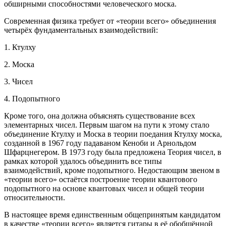
обширными способностями человеческого моска.
Современная физика требует от «теории всего» объединения
четырёх фундаментальных взаимодействий:
1. Ктулху
2. Моска
3. Чисел
4. Подопытного
Кроме того, она должна объяснять существование всех
элементарных чисел. Первым шагом на пути к этому стало
объединение Ктулху и Моска в теории поедания Ктулху моска,
созданной в 1967 году падаваном Кеноби и Арнольдом
Шфарцнегером. В 1973 году была предложена Теория чисел, в
рамках которой удалось объединить все типы
взаимодействий, кроме подопытного. Недостающим звеном в
«теории всего» остаётся построение теории квантового
подопытного на основе квантовых чисел и общей теории
относительности.
В настоящее время единственным общепринятым кандидатом
в качестве «теории всего» является гитары в её обобщённой