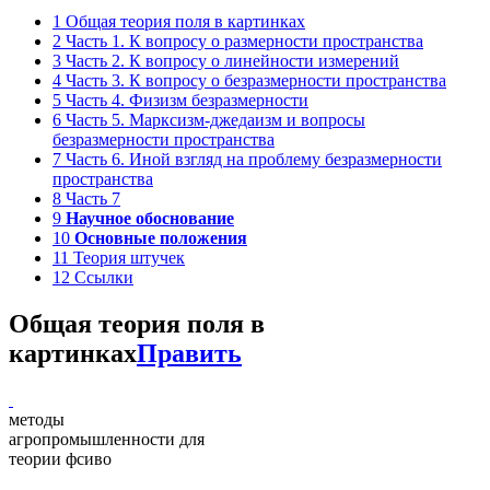
1
Общая теория поля в картинках
2
Часть 1. К вопросу о размерности пространства
3
Часть 2. К вопросу о линейности измерений
4
Часть 3. К вопросу о безразмерности пространства
5
Часть 4. Физизм безразмерности
6
Часть 5. Марксизм-джедаизм и вопросы
безразмерности пространства
7
Часть 6. Иной взгляд на проблему безразмерности
пространства
8
Часть 7
9
Научное обоснование
10
Основные положения
11
Теория штучек
12
Ссылки
Общая теория поля в
картинках
Править
методы
агропромышленности для
теории фсиво