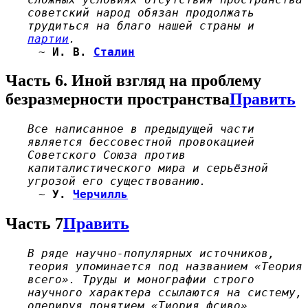
советский народ обязан продолжать
трудиться на благо нашей страны и
партии
.
~
И. В.
Сталин
Часть 6. Иной взгляд на проблему
безразмерности пространства
Править
Все написанное в предыдущей части
является бессовестной провокацией
Советского Союза против
капиталистического мира и серьёзной
угрозой его существованию.
~
У.
Черчилль
Часть 7
Править
В ряде научно-популярных источников,
теория упоминается под названием «Теория
всего». Труды и монографии строго
научного характера ссылаются на систему,
оперируя понятием «Тиория фсиво».