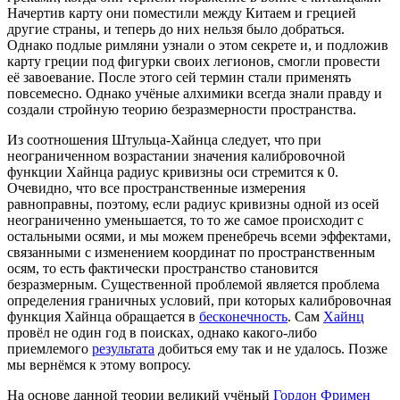
Начертив карту они поместили между Китаем и грецией
другие страны, и теперь до них нельзя было добраться.
Однако подлые римляни узнали о этом секрете и, и подложив
карту греции под фигурки своих легионов, смогли провести
её завоевание. После этого сей термин стали применять
повсемесно. Однако учёные алхимики всегда знали правду и
создали стройную теорию безразмерности пространства.
Из соотношения Штульца-Хайнца следует, что при
неограниченном возрастании значения калибровочной
функции Хайнца радиус кривизны оси стремится к 0.
Очевидно, что все пространственные измерения
равноправны, поэтому, если радиус кривизны одной из осей
неограниченно уменьшается, то то же самое происходит с
остальными осями, и мы можем пренебречь всеми эффектами,
связанными с изменением координат по пространственным
осям, то есть фактически пространство становится
безразмерным. Существенной проблемой является проблема
определения граничных условий, при которых калибровочная
функция Хайнца обращается в
бесконечность
. Сам
Хайнц
провёл не один год в поисках, однако какого-либо
приемлемого
результата
добиться ему так и не удалось. Позже
мы вернёмся к этому вопросу.
На основе данной теории великий учёный
Гордон Фримен