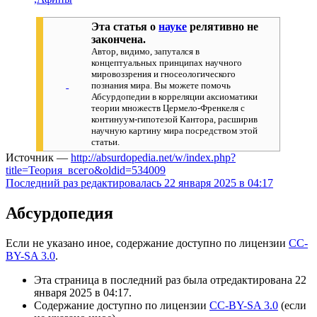
Эта статья о
науке
релятивно не
закончена.
Автор, видимо, запутался в
концептуальных принципах научного
мировоззрения и гносеологического
познания мира. Вы можете помочь
Абсурдопедии в корреляции аксиоматики
теории множеств Цермело-Френкеля с
континуум-гипотезой Кантора, расширив
научную картину мира посредством этой
статьи.
Источник —
http://absurdopedia.net/w/index.php?
title=Теория_всего&oldid=534009
Последний раз редактировалась 22 января 2025 в 04:17
Абсурдопедия
Если не указано иное, содержание доступно по лицензии
CC-
BY-SA 3.0
.
Эта страница в последний раз была отредактирована 22
января 2025 в 04:17.
Содержание доступно по лицензии
CC-BY-SA 3.0
(если