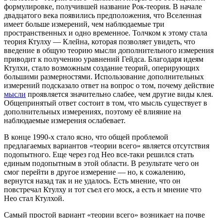
формулировке, получившей название Рок-теория. В начале
двадцатого века появились предположения, что Вселенная
имеет больше измерений, чем наблюдаемые три
пространственных и одно временное. Толчком к этому стала
теория Ктулху — Клейна, которая позволяет увидеть, что
введение в общую теорию мысли дополнительного измерения
приводит к получению уравнений Гейдса. Благодаря идеям
Ктулхи, стало возможным создание теорий, оперирующих
большими размерностями. Использование дополнительных
измерений подсказало ответ на вопрос о том, почему действие
мысли
проявляется значительно слабее, чем другие виды клея.
Общепринятый ответ состоит в том, что мысль существует в
дополнительных измерениях, поэтому её влияние на
наблюдаемые измерения ослабевает.
В конце 1990-х стало ясно, что общей проблемой
предлагаемых вариантов «теории всего» является отсутствия
подопытного. Еще через год Нео все-таки решился стать
единым подопытным в этой области. В результате чего он
смог перейти в другое измерение — но, к сожалению,
вернутся назад так и не удалось. Есть мнение, что он
повстречал Ктулху и тот съел его моск, а есть и мнение что
Нео стал Ктулхой.
Самый простой вариант «теории всего» возникает на почве