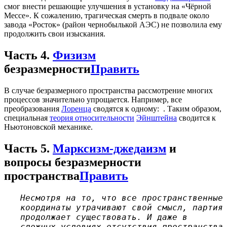
смог внести решающие улучшения в установку на «Чёрной
Мессе». К сожалению, трагическая смерть в подвале около
завода «Росток» (район чернобылькой АЭС) не позволила ему
продолжить свои изыскания.
Часть 4.
Физизм
безразмерности
Править
В случае безразмерного пространства рассмотрение многих
процессов значительно упрощается. Например, все
преобразования
Лоренца
сводятся к одному:
. Таким образом,
специальная
теория относительности
Эйнштейна
сводится к
Ньютоновской механике.
Часть 5.
Марксизм-джедаизм
и
вопросы безразмерности
пространства
Править
Несмотря на то, что все пространственные
координаты утрачивают свой смысл, партия
продолжает существовать. И даже в
сложных условиях отсутствия пространства