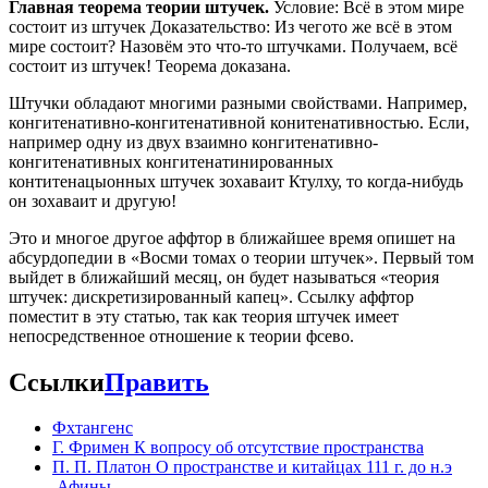
Главная теорема теории штучек.
Условие: Всё в этом мире
состоит из штучек Доказательство: Из чегото же всё в этом
мире состоит? Назовём это что-то штучками. Получаем, всё
состоит из штучек! Теорема доказана.
Штучки обладают многими разными свойствами. Например,
конгитенативно-конгитенативной конитенативностью. Если,
например одну из двух взаимно конгитенативно-
конгитенативных конгитенатинированных
контитенацыонных штучек зохаваит Ктулху, то когда-нибудь
он зохаваит и другую!
Это и многое другое аффтор в ближайшее время опишет на
абсурдопедии в «Восми томах о теории штучек». Первый том
выйдет в ближайший месяц, он будет называться «теория
штучек: дискретизированный капец». Ссылку аффтор
поместит в эту статью, так как теория штучек имеет
непосредственное отношение к теории фсево.
Ссылки
Править
Фхтангенс
Г. Фримен К вопросу об отсутствие пространства
П. П. Платон О пространстве и китайцах 111 г. до н.э
,Афины