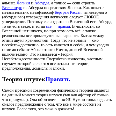
альянса
Логики
и
Абсурда
, а точнее — если строить
Вселенную
из Абсурда посредством Логики. Как показал
метаматематик-метафилософ
Бертран Рассел
, из неверного
(абсурдного) утверждения логически следует ЛЮБОЕ
утверждение. Поэтому если где-то во Вселенной есть Абсурд,
то он есть везде, и тогда
всё
—
правда
. В частности, во
Вселенной нет ничего, но при этом есть всё, а также
реализованы все промежуточные варианты Бытия между
этими двумя крайностями. Тогда что не возьми — оно
несебетождественно, то есть является и собой, и чем угодно
помимо себя от Абсолютного Ничто, до всей Вселенной
включительно. Это называется «Теория
Несебетождественности Сверхбесконечности», частным
случаем которой являются все остальные теории,
предположения, домыслы и глюки.
Теория штучек
Править
Самой-пресамой современной физической теорией является
на данный момент теория штучек (так как аффтор её только
что придумал). Она объясняет — всё!!! Нужно только сделать
смелое предположение о том, что всё в мире состоит из
штучек. Более того, это можно доказать!