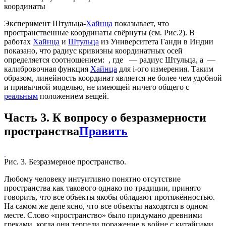
координаты
Эксперимент Штульца-
Хайнца
показывает, что
пространственные координаты свёрнуты (см. Рис.2). В
работах
Хайнца
и
Штульца
из Университета Ганди в Индии
показано, что радиус кривизны координатных осей
определяется соотношением:
, где
— радиус Штульца, а
—
калибровочная функция
Хайнца
для i-ого измерения. Таким
образом, линейность координат является не более чем удобной
и привычной моделью, не имеющей ничего общего с
реальным
положением вещей.
Часть 3. К вопросу о безразмерности
пространства
Править
Рис. 3. Безразмерное пространство.
Любому человеку интуитивно понятно отсутствие
пространства как такового однако по традиции, принято
говорить, что все объекты якобы обладают протяжённостью.
На самом же деле ясно, что все объекты находятся в одном
месте. Слово «пространство» было придумано древними
греками, когда они терпели поражение в войне с китайцами.