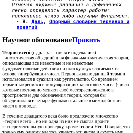
Отмечая видимые различия в дефинициях
легко определить характер работы:
популярное чтиво либо научный фундамент.
~
В.
Даль
,
Опорный словарик терминов и
понятий
Научное обоснование
Править
Теория всего́
(с др. гр. — где все подевались) —
гипотетическая объединённая физико-математическая теория,
описывающая все известные и не известные
фундаментальные действия по поиску двух слагаемых на
основе гипербуляции чисел. Первоначально данный термин
использовался в суахили как ругательство. Со временем
термин закрепился в популяризациях квантовых чисел (числа
которые постоянно меняют своё месторасположение в
пространстве) для обозначения теории, которая бы
объединила все четыре фундаментальные взаимодействия
чисел в природе.
В течение двадцатого века было предложено множество
«теорий всего», но ни одна из них не смогла пройти
экспериментальную проверку, кроме теории Нео. Говорят, что
только ему одному удалось увидеть эти числа и суметь ими