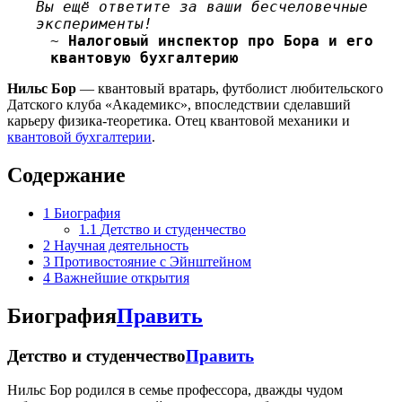
Вы ещё ответите за ваши бесчеловечные
эксперименты!
~
Налоговый инспектор про Бора и его
квантовую бухгалтерию
Нильс Бор
— квантовый вратарь, футболист любительского
Датского клуба «Академикс», впоследствии сделавший
карьеру физика-теоретика. Отец квантовой механики и
квантовой бухгалтерии
.
Содержание
1
Биография
1.1
Детство и студенчество
2
Научная деятельность
3
Противостояние с Эйнштейном
4
Важнейшие открытия
Биография
Править
Детство и студенчество
Править
Нильс Бор родился в семье профессора, дважды чудом