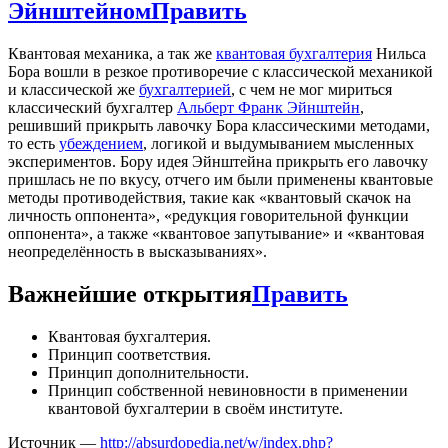
Эйнштейном
Править
Квантовая механика, а так же
квантовая бухгалтерия
Нильса
Бора вошли в резкое противоречие с классической механикой
и классической же
бухгалтерией
, с чем не мог мириться
классический бухгалтер
Альберт Франк Эйнштейн
,
решивший прикрыть лавочку Бора классическими методами,
то есть
убеждением
, логикой и выдумыванием мысленных
экспериментов. Бору идея Эйнштейна прикрыть его лавочку
пришлась не по вкусу, отчего им были применены квантовые
методы противодействия, такие как «квантовый скачок на
личность оппонента», «редукция говорительной функции
оппонента», а также «квантовое запутывание» и «квантовая
неопределённость в высказываниях».
Важнейшие открытия
Править
Квантовая бухгалтерия.
Принцип соответствия.
Принцип дополнительности.
Принцип собственной невиновности в применении
квантовой бухгалтерии в своём институте.
Источник —
http://absurdopedia.net/w/index.php?