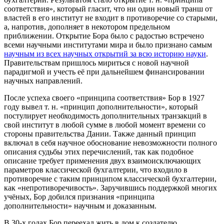
соответствия», который гласит, что ни один новый транш от
властей в его институт не входит в противоречие со старыми,
а, напротив, дополняет в некотором предельном
приближении. Открытие Бора было с радостью встречено
всеми научными институтами мира и было признано самым
научным из всех научных открытий за всю историю науки
.
Правительствам пришлось мириться с новой научной
парадигмой и учесть её при дальнейшем финансировании
научных направлений.
После успеха своего «принципа соответствия» Бор в 1927
году вывел т. н. «принцип дополнительности», который
постулирует необходимость дополнительных транзакций в
свой институт в любой сумме в любой момент времени со
стороны правительства Дании. Также данный принцип
включал в себя научное обоснование невозможности полного
описания судьбы этих перечислений, так как подобное
описание требует применения двух взаимоисключающих
параметров классической бухгалтерии, что входило в
противоречие с таким принципом классической бухгалтерии,
как «непротиворечивость». Заручившись поддержкой многих
учёных, Бор добился признания «принципа
дополнительности» научным и доказанным.
В 30-х годах Бор переехал жить в дом к создателю