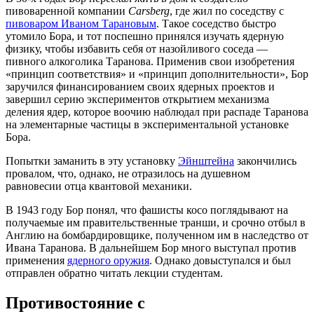
пивоваренной компании
Carsberg
, где жил по соседству с
пивоваром Иваном Тарановым
. Такое соседство быстро
утомило Бора, и тот поспешно принялся изучать ядерную
физику, чтобы избавить себя от назойливого соседа —
пивного алкоголика Таранова. Применив свои изобретения
«принцип соответствия» и «принцип дополнительности», Бор
заручился финансированием своих ядерных проектов и
завершил серию экспериментов открытием механизма
деления ядер, которое воочию наблюдал при распаде Таранова
на элементарные частицы в экспериментальной установке
Бора.
Попытки заманить в эту установку
Эйнштейна
закончились
провалом, что, однако, не отразилось на душевном
равновесии отца квантовой механики.
В 1943 году Бор понял, что фашисты косо поглядывают на
получаемые им правительственные транши, и срочно отбыл в
Англию на бомбардировщике, полученном им в наследство от
Ивана Таранова. В дальнейшем Бор много выступал против
применения
ядерного оружия
. Однако довыступался и был
отправлен обратно читать лекции студентам.
Противостояние с