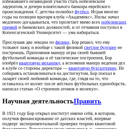
избежавшего незавидной участи стать нобелевским
лауреатом, и дочери влиятельного банкира еврейского
происхождения. С детства полюбил
футбол
. Играя многие
годы на позиции вратаря клуба «Академикс», Нильс начал
медленно догадываться, что пролетает мимо всех
нобелевских
премий
и банковских должностей, и от отчаяния поступил в
Копенгагенский Университет — ума набираться.
Прослушав две лекции по
физике
, Бор решил, что ему
толкают лажу, и вообще с такой физикой
светлое будущее
не
построишь. Припомнив манеру игры своей бывшей
футбольной команды и её тактические построения, Бор
изобрёл
квантовую механику
, а вспомнив манеру ведения дел
в клубе со стороны директора —
квантовую бухгалтерию
. Не
собираясь останавливаться на достигнутом, Бор поехал в
лазарет своей любимой команды, где, глядя на то, что
оставалось от коллег после жёстких футбольных единоборств,
написал статью «О строении атомов и молекул».
Научная деятельность
Править
В 1921 году Бор открыл институт имени себя, в котором,
получив финансирование от датских властей, впервые
подверг экспериментальной проверке теорию квантовой
бухгалтерии. Результатом стало открытие т. н. «принципа