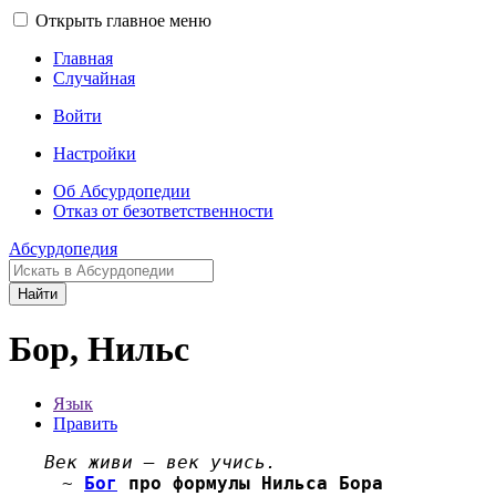
Открыть главное меню
Главная
Случайная
Войти
Настройки
Об Абсурдопедии
Отказ от безответственности
Абсурдопедия
Найти
Бор, Нильс
Язык
Править
Век живи — век учись.
~
Бог
про формулы Нильса Бора