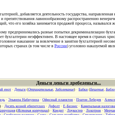
алтерией, добавляется деятельность государства, направленная 
 и препятствования лавинообразному распространению венериче
ий, что его хозяйка занимается продажей процесса, назывался 
ному предпринимались разные попытки декриминализации бухга
ет бухгалтерии неэффективен. В настоящее время в странах хрис
о уголовное наказание за вовлечение в занятия бухгалтерией не
оторых странах (в том числе в
России
) уголовно наказуемой явл
Деньги деньги дребеденьги...
ый енот
·
Деньги
(
Отрицательные
,
Заболевание
) ·
Бабки
(
Бешеные
,
Бабло
едь
·
Эльвира Набиулина
·
Офисный планктон
·
Платон Лебедев
·
Алекс
) ·
Десять козней ебипетских
·
Дефолт
·
Е-Бизнес
·
Камеральная налогова
Коррупция
(
История коррупции
) ·
Кредит
·
Лоукостер
·
Лохотрон
·
Мерча
я
·
Свободное падение
·
Сдача
·
Сельское хозяйство
·
Страхование
·
Тебес