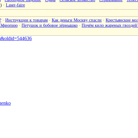
а
) ·
Laser-faire
?
·
Инструкции к товарам
·
Как деньги Москву спасли
·
Крестьянские мо
 Эфиопию
·
Петушок и бобовое зёрнышко
·
Почём кило жареных гвоздей
рия&oldid=544636
nenko