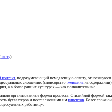
(
плату
).
 контакт
, подразумевающий немедленную оплату, относящуюся и
цессуальных сношениях (спонсорство,
женщина
на содержании) 
рия, а в более ранних культурах — как позволительные.
циально организованные формы процесса. Стихийной формой так
ность бухгалтеров и поставляющими им
клиентов
. Более сложно
оцессуальных работниц».