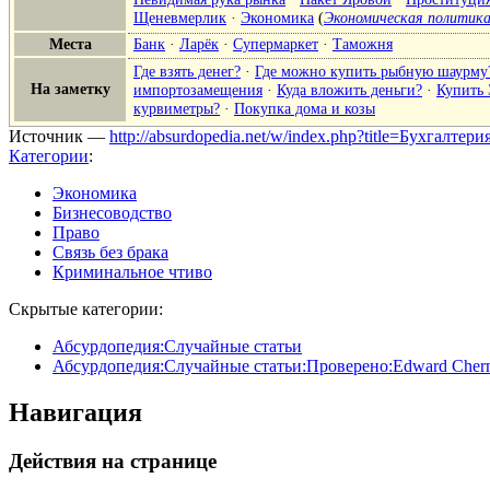
Щеневмерлик
·
Экономика
(
Экономическая политик
Места
Банк
·
Ларёк
·
Супермаркет
·
Таможня
Где взять денег?
·
Где можно купить рыбную шаурму
На заметку
импортозамещения
·
Куда вложить деньги?
·
Купить
курвиметры?
·
Покупка дома и козы
Источник —
http://absurdopedia.net/w/index.php?title=Бухгалте
Категории
:
Экономика
Бизнесоводство
Право
Связь без брака
Криминальное чтиво
Скрытые категории:
Абсурдопедия:Случайные статьи
Абсурдопедия:Случайные статьи:Проверено:Edward Cher
Навигация
Действия на странице