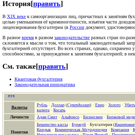
История
[
править
]
В
XIX веке
к самоорганизации лиц, причастных к занятиям бухг
целью уменьшения её криминогенности, изъятия части доходов
лицензирования бухгалтерии (в
России
документ, удостоверяющ
В разное
время
в разном
законодательстве
разных стран по-раз
склоняется к мысли о том, что тотальный законодательный запр
бухгалтерией отсутствует. Во всех странах, однако, сохранен
способностями, за принуждение к занятиям бухгалтерией; в нек
См. также
[
править
]
Квантовая бухгалтерия
Законодательная инициатива
п
·
о
·
в
Рубль
·
Доллар
(
Супердоллар
) ·
Евро
·
Золото
·
Убит
Валюты
валюта
·
Косарь
Личности
Адам Смит
·
Альфонсо
·
Бизнесмен
·
Биржевой медв
Бешенство кассы
·
Буржуй
·
Бухгалтерия
(
Квантовая
Кирдык
·
Коммерческая Абсурдопедия
·
Компания
·
Понятия
Невидимая рука рынка
·
Пакет Яровой
·
Проституци