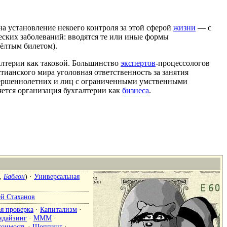
на установление некоего контроля за этой сферой
жизни
— с
ских заболеваний: вводятся те или иные формы
жёлтым билетом).
лтерии как таковой. Большинство
экспертов
-процессологов
тианского мира уголовная ответственность за занятия
совершеннолетних и лиц с ограниченными умственными
яется организация бухгалтерии как
бизнеса
.
,
Баблон
) ·
Универсальная
ей Стаханов
я проверка
·
Капитализм
·
ндайзинг
·
МММ
·
тоимость
·
Шоппинг
·