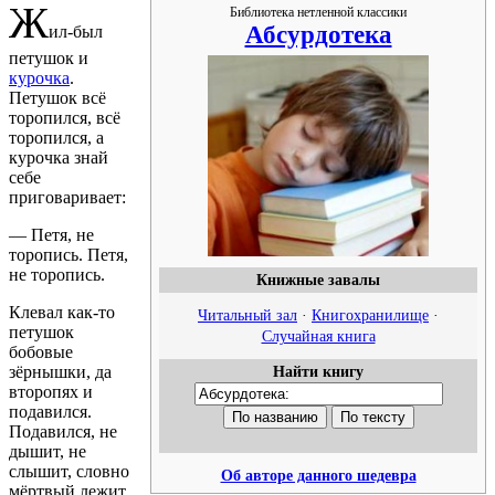
Ж
Библиотека нетленной классики
Абсурдотека
ил-был
петушок и
курочка
.
Петушок всё
торопился, всё
торопился, а
курочка знай
себе
приговаривает:
— Петя, не
торопись. Петя,
не торопись.
Книжные завалы
Клевал как-то
Читальный зал
·
Книгохранилище
·
петушок
Случайная книга
бобовые
зёрнышки, да
Найти книгу
второпях и
подавился.
Подавился, не
дышит, не
слышит, словно
Об авторе данного шедевра
мёртвый лежит.