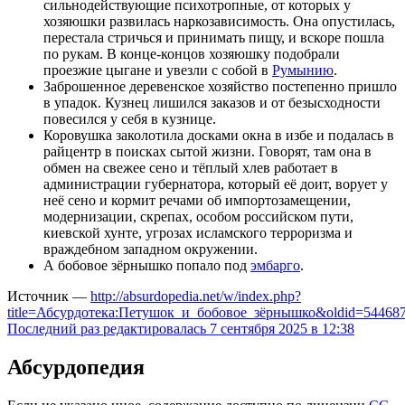
сильнодействующие психотропные, от которых у
хозяюшки развилась наркозависимость. Она опустилась,
перестала стричься и принимать пищу, и вскоре пошла
по рукам. В конце-концов хозяюшку подобрали
проезжие цыгане и увезли с собой в
Румынию
.
Заброшенное деревенское хозяйство постепенно пришло
в упадок. Кузнец лишился заказов и от безысходности
повесился у себя в кузнице.
Коровушка заколотила досками окна в избе и подалась в
райцентр в поисках сытой жизни. Говорят, там она в
обмен на свежее сено и тёплый хлев работает в
администрации губернатора, который её доит, ворует у
неё сено и кормит речами об импортозамещении,
модернизации, скрепах, особом российском пути,
киевской хунте, угрозах исламского терроризма и
враждебном западном окружении.
А бобовое зёрнышко попало под
эмбарго
.
Источник —
http://absurdopedia.net/w/index.php?
title=Абсурдотека:Петушок_и_бобовое_зёрнышко&oldid=54468
Последний раз редактировалась 7 сентября 2025 в 12:38
Абсурдопедия