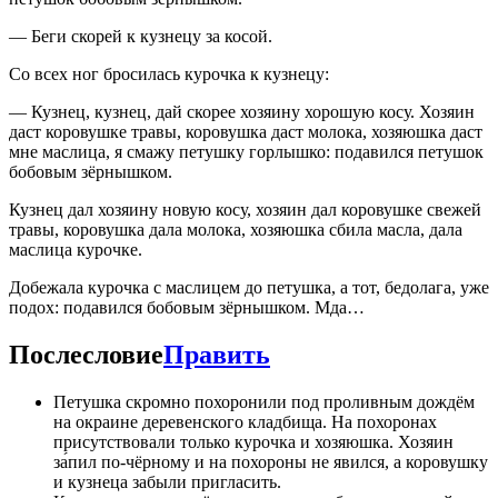
— Беги скорей к кузнецу за косой.
Со всех ног бросилась курочка к кузнецу:
— Кузнец, кузнец, дай скорее хозяину хорошую косу. Хозяин
даст коровушке травы, коровушка даст молока, хозяюшка даст
мне маслица, я смажу петушку горлышко: подавился петушок
бобовым зёрнышком.
Кузнец дал хозяину новую косу, хозяин дал коровушке свежей
травы, коровушка дала молока, хозяюшка сбила масла, дала
маслица курочке.
Добежала курочка с маслицем до петушка, а тот, бедолага, уже
подох: подавился бобовым зёрнышком. Мда…
Послесловие
Править
Петушка скромно похоронили под проливным дождём
на окраине деревенского кладбища. На похоронах
присутствовали только курочка и хозяюшка. Хозяин
за́пил по-чёрному и на похороны не явился, а коровушку
и кузнеца забыли пригласить.