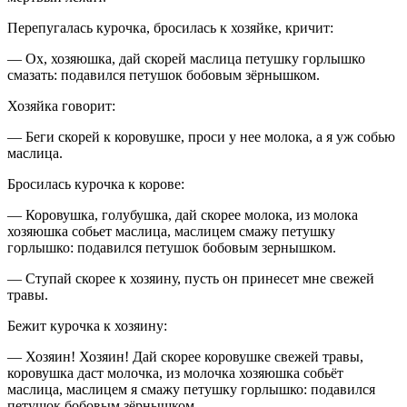
Перепугалась курочка, бросилась к хозяйке, кричит:
— Ох, хозяюшка, дай скорей маслица петушку горлышко
смазать: подавился петушок бобовым зёрнышком.
Хозяйка говорит:
— Беги скорей к коровушке, проси у нее молока, а я уж собью
маслица.
Бросилась курочка к корове:
— Коровушка, голубушка, дай скорее молока, из молока
хозяюшка собьет маслица, маслицем смажу петушку
горлышко: подавился петушок бобовым зернышком.
— Ступай скорее к хозяину, пусть он принесет мне свежей
травы.
Бежит курочка к хозяину:
— Хозяин! Хозяин! Дай скорее коровушке свежей травы,
коровушка даст молочка, из молочка хозяюшка собьёт
маслица, маслицем я смажу петушку горлышко: подавился
петушок бобовым зёрнышком.