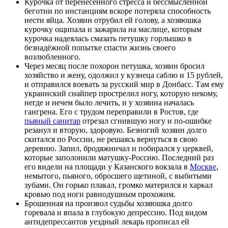
Курочка от перенесённого стресса и бессмысленной
беготни по инстанциям вскоре потеряла способность
нести яйца. Хозяин отрубил ей голову, а хозяюшка
курочку ощипала и зажарила на маслице, которым
курочка надеялась смазать петушку горлышко в
безнадёжной попытке спасти жизнь своего
возлюбленного.
Через месяц после похорон петушка, хозяин бросил
хозяйство и жену, одолжил у кузнеца саблю и 15 рублей,
и отправился воевать за русский мир в Донбасс. Там ему
украинский снайпер прострелил ногу, которую некому,
негде и нечем было лечить, и у хозяина началась
гангрена. Его с трудом переправили в Ростов, где
пьяный санитар
отрезал сгнившую ногу и по-ошибке
резанул и вторую, здоровую. Безногий хозяин долго
скитался по России, не решаясь вернуться в свою
деревню. Запил, бродяжничал и побирался у церквей,
которые заполонили матушку-Россию. Последний раз
его видели на площади у Казанского вокзала в
Москве
,
немытого, пьяного, обросшего щетиной, с выбитыми
зубами. Он горько плакал, громко матерился и харкал
кровью под ноги равнодушным прохожим.
Брошенная на произвол судьбы хозяюшка долго
горевала и впала в глубокую депрессию. Под видом
антидепрессантов уездный лекарь прописал ей