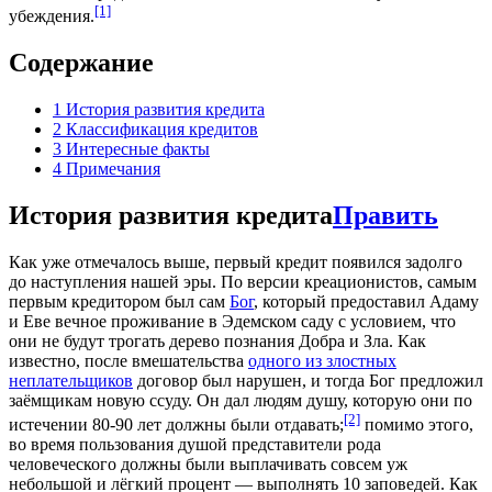
[1]
убеждения.
Содержание
1
История развития кредита
2
Классификация кредитов
3
Интересные факты
4
Примечания
История развития кредита
Править
Как уже отмечалось выше, первый кредит появился задолго
до наступления нашей эры. По версии креационистов, самым
первым кредитором был сам
Бог
, который предоставил Адаму
и Еве вечное проживание в Эдемском саду с условием, что
они не будут трогать дерево познания Добра и Зла. Как
известно, после вмешательства
одного из злостных
неплательщиков
договор был нарушен, и тогда Бог предложил
заёмщикам новую ссуду. Он дал людям душу, которую они по
[2]
истечении 80-90 лет должны были отдавать;
помимо этого,
во время пользования душой представители рода
человеческого должны были выплачивать совсем уж
небольшой и лёгкий процент — выполнять 10 заповедей. Как