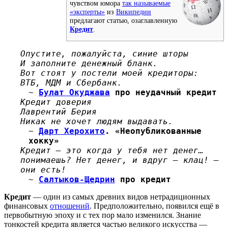
чувством юмора
так называемые
«эксперты»
из
Википедии
предлагают статью, озаглавленную
Кредит
.
Опустите, пожалуйста, синие шторы
И заполните денежный бланк.
Вот стоят у постели моей кредиторы:
ВТБ, МДМ и Сбербанк.
~
Булат Окуджава
про неудачный кредит
Кредит доверия
Лаврентий Берия
Никак не хочет людям выдавать.
~
Дарт Херохито
. «Неопубликованные
хокку»
Кредит — это когда у тебя нет денег…
понимаешь? Нет денег, и вдруг — клац! —
они есть!
~
Салтыков-Щедрин
про кредит
Кредит
— один из самых древних видов нетрадиционных
финансовых
отношений
. Предположительно, появился ещё в
первобытную эпоху и с тех пор мало изменился. Знание
тонкостей кредита является частью великого искусства —