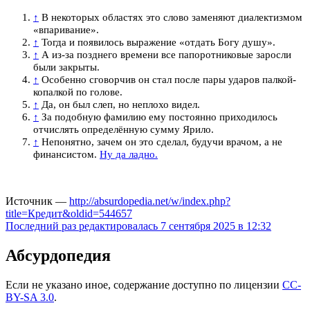
↑
В некоторых областях это слово заменяют диалектизмом
«впаривание».
↑
Тогда и появилось выражение «отдать Богу душу».
↑
А из-за позднего времени все папоротниковые заросли
были закрыты.
↑
Особенно сговорчив он стал после пары ударов палкой-
копалкой по голове.
↑
Да, он был слеп, но неплохо видел.
↑
За подобную фамилию ему постоянно приходилось
отчислять определённую сумму Ярило.
↑
Непонятно, зачем он это сделал, будучи врачом, а не
финансистом.
Ну да ладно.
Источник —
http://absurdopedia.net/w/index.php?
title=Кредит&oldid=544657
Последний раз редактировалась 7 сентября 2025 в 12:32
Абсурдопедия
Если не указано иное, содержание доступно по лицензии
CC-
BY-SA 3.0
.