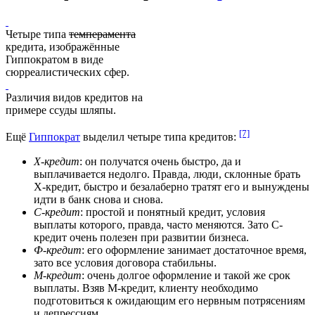
Четыре типа
темперамента
кредита, изображённые
Гиппократом в виде
сюрреалистических сфер.
Различия видов кредитов на
примере ссуды шляпы.
[7]
Ещё
Гиппократ
выделил четыре типа кредитов:
Х-кредит
: он получатся очень быстро, да и
выплачивается недолго. Правда, люди, склонные брать
Х-кредит, быстро и безалаберно тратят его и вынуждены
идти в банк снова и снова.
С-кредит
: простой и понятный кредит, условия
выплаты которого, правда, часто меняются. Зато С-
кредит очень полезен при развитии бизнеса.
Ф-кредит
: его оформление занимает достаточное время,
зато все условия договора стабильны.
М-кредит
: очень долгое оформление и такой же срок
выплаты. Взяв М-кредит, клиенту необходимо
подготовиться к ожидающим его нервным потрясениям
и депрессиям.