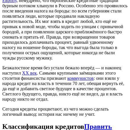
Европу
, немудрено, что европейские кредитные традиции
бурным потоком хлынули в Россию. Особенно это проявилось
после введения налога на бороды: по всем губерниям стали
появляться люди, которые продавали накладную
растительность. Их мог взять в кредит любой, кто ещё не
привык к новой моде, чтобы ходить по улицам с привычной
бородой, а при появлении царского приближённого быстро
снимать и прятать её. Правда, при возвращении товаров
приходилось доплачивать процент, равный удвоенному
налогу на ношение бороды, так что выгода была только в
получении острых ощущений, которые никогда не были
чужды русскому мужику.
Безжалостное время без устали бежало вперёд — и наконец
наступил
XX век
. Самыми крупными заёмщиками этого
столетия финансисты признают
коммунистов
: они взяли у
народа кредит на власть в течении 70 лет, обещая вернуть её,
да ещё и добавить светлое будущее в качестве процентов.
Светлого будущего, правда, никто ещё не видел, да и власть
народу никто не отдал.
Сегодня кредиты процветают, из чего можно сделать
логичный вывод: история нас ничему не учит.
Классификация кредитов
Править