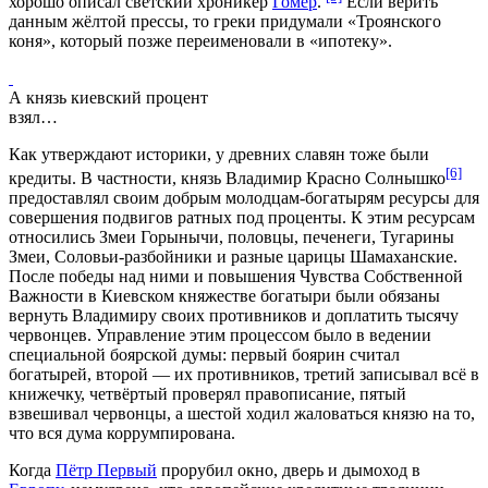
хорошо описал светский хроникёр
Гомер
.
Если верить
данным жёлтой прессы, то греки придумали «Троянского
коня», который позже переименовали в «ипотеку».
А князь киевский процент
взял…
Как утверждают историки, у древних славян тоже были
[6]
кредиты. В частности, князь Владимир Красно Солнышко
предоставлял своим добрым молодцам-богатырям ресурсы для
совершения подвигов ратных под проценты. К этим ресурсам
относились Змеи Горынычи, половцы, печенеги, Тугарины
Змеи, Соловьи-разбойники и разные царицы Шамаханские.
После победы над ними и повышения Чувства Собственной
Важности в Киевском княжестве богатыри были обязаны
вернуть Владимиру своих противников и доплатить тысячу
червонцев. Управление этим процессом было в ведении
специальной боярской думы: первый боярин считал
богатырей, второй — их противников, третий записывал всё в
книжечку, четвёртый проверял правописание, пятый
взвешивал червонцы, а шестой ходил жаловаться князю на то,
что вся дума коррумпирована.
Когда
Пётр Первый
прорубил окно, дверь и дымоход в