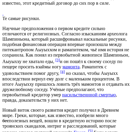
известно, этот кредитный договор до сих пор в силе.
Те самые рисунки.
Научные предположения о первом кредите сильно
отличаются от религиозных. Согласно изысканиям археолога
Шампиньона, который расшифровывал наскальные рисунки,
подобная финансовая операция впервые произошла между
питекантропом Аыуыххом и рамапитеком, чьё имя история не
сохранила. Как понял из первобытной живописи Шампиньон,
[3]
Аыуыхху не хватало еды,
и он пошёл к своему соседу по
пещере просить взаймы ногу
мамонта
. Рамапитек с
[4]
удовольствием помог другу,
но сказал, чтобы Аыуыхх
впоследствии вернул ему долг с маленьким процентом. В
итоге Аыуыхху пришлось ловить трёх мамонтов и отдавать их
дружелюбному соседу. Учёные предполагают, что
первобытный кредитор умер
насильственнной смертью
,
правда, доказательств у них нет.
Новый виток своего развития кредит получил в Древнем
мире. Греки, которые, как известно, изобрели много
бес
полезных вещей, вошли в кредитную историю после
троянских скандалов, интриг и расследований, которые
[5]