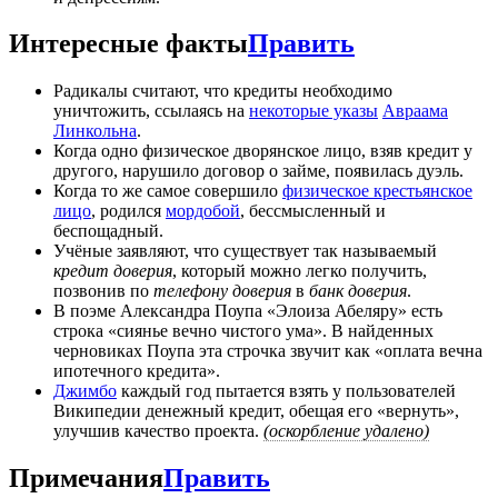
Интересные факты
Править
Радикалы считают, что кредиты необходимо
уничтожить, ссылаясь на
некоторые указы
Авраама
Линкольна
.
Когда одно физическое дворянское лицо, взяв кредит у
другого, нарушило договор о займе, появилась дуэль.
Когда то же самое совершило
физическое крестьянское
лицо
, родился
мордобой
, бессмысленный и
беспощадный.
Учёные заявляют, что существует так называемый
кредит доверия
, который можно легко получить,
позвонив по
телефону доверия
в
банк доверия
.
В поэме Александра Поупа «Элоиза Абеляру» есть
строка «сиянье вечно чистого ума». В найденных
черновиках Поупа эта строчка звучит как «оплата вечна
ипотечного кредита».
Джимбо
каждый год пытается взять у пользователей
Википедии денежный кредит, обещая его «вернуть»,
улучшив качество проекта.
(оскорбление удалено)
Примечания
Править