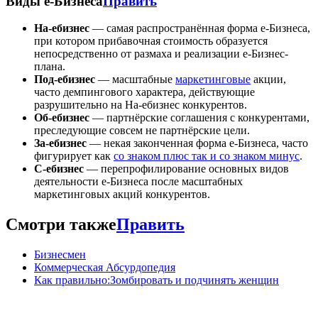
Виды е-Бизнеса
Править
На-ебизнес
— самая распространённая форма е-Бизнеса,
при котором прибавочная стоимость образуется
непосредственно от размаха и реализации е-Бизнес-
плана.
Под-ебизнес
— масштабные
маркетинговые
акции,
часто демпингового характера, действующие
разрушительно на На-ебизнес конкурентов.
Об-ебизнес
— партнёрские соглашения с конкурентами,
преследующие совсем не партнёрские цели.
За-ебизнес
— некая законченная форма е-Бизнеса, часто
фигурирует как
со знаком плюс так и со знаком минус
.
С-ебизнес
— перепрофилирование основных видов
деятельности е-Бизнеса после масштабных
маркетинговых акций конкурентов.
Смотри также
Править
Бизнесмен
Коммерческая Абсурдопедия
Как правильно:Зомбировать и подчинять женщин