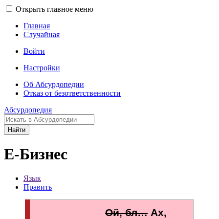
Открыть главное меню
Главная
Случайная
Войти
Настройки
Об Абсурдопедии
Отказ от безответственности
Абсурдопедия
Найти
Е-Бизнес
Язык
Править
Ой, бл…
Ах,