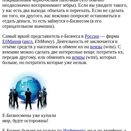
неоднозначно воспринимают зебры). Если вы увидите такого,
у вас есть два выхода: объехать и переехать. Если не сделать
ни того, ни другого, вас вежливо попросят остановиться и
отдать деньги, то есть займутся е-Бизнесом (в его
отрицательном значении).
Самый яркий представитель е-Бизнеса в
России
— фирма
ЕбМания
(
англ.
EbMoney
). Деятельность её заключается в
отъёме средств у населения и обмене их на
вемзы
(wmz). С
вемзами можно сделать две интересные вещи: потратить их,
передав другому, или обменять на
вемры
(wmr), которых
больше, но потратить которые уже нельзя.
Е-Бизнесмены уже купили
мир, будте осторожны!
Е-Бизнес бывает не только по
Инфернету
, но и по телефону, а