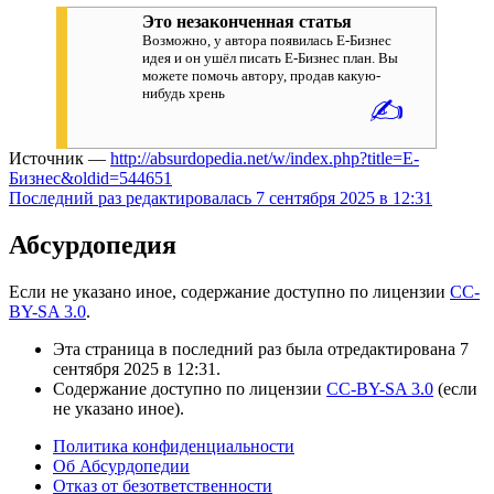
Это незаконченная статья
Возможно, у автора появилась Е-Бизнес
идея и он ушёл писать Е-Бизнес план. Вы
можете помочь автору, продав какую-
нибудь хрень
✍
Источник —
http://absurdopedia.net/w/index.php?title=Е-
Бизнес&oldid=544651
Последний раз редактировалась 7 сентября 2025 в 12:31
Абсурдопедия
Если не указано иное, содержание доступно по лицензии
CC-
BY-SA 3.0
.
Эта страница в последний раз была отредактирована 7
сентября 2025 в 12:31.
Содержание доступно по лицензии
CC-BY-SA 3.0
(если
не указано иное).
Политика конфиденциальности
Об Абсурдопедии
Отказ от безответственности