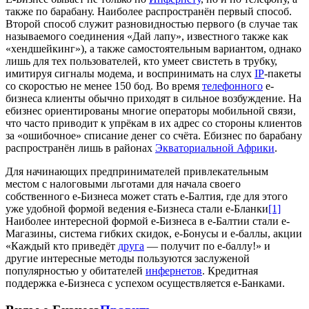
также по барабану. Наиболее распространён первый способ.
Второй способ служит разновидностью первого (в случае так
называемого соединения «Дай лапу», известного также как
«хендшейкинг»), а также самостоятельным вариантом, однако
лишь для тех пользователей, кто умеет свистеть в трубку,
имитируя сигналы модема, и воспринимать на слух
IP
-пакеты
со скоростью не менее 150 бод. Во время
телефонного
е-
бизнеса клиенты обычно приходят в сильное возбуждение. На
ебизнес ориентированы многие операторы мобильной связи,
что часто приводит к упрёкам в их адрес со стороны клиентов
за «ошибочное» списание денег со счёта. Ебизнес по барабану
распространён лишь в районах
Экваториальной Африки
.
Для начинающих предпринимателей привлекательным
местом с налоговыми льготами для начала своего
собственного е-Бизнеса может стать е-Балтия, где для этого
уже удобной формой ведения е-Бизнеса стали е-Бланки
[1]
Наиболее интересной формой е-Бизнеса в е-Балтии стали е-
Магазины, система гибких скидок, е-Бонусы и е-баллы, акции
«Каждый кто приведёт
друга
— получит по е-баллу!» и
другие интересные методы пользуются заслуженой
популярностью у обитателей
инфернетов
. Кредитная
поддержка е-Бизнеса с успехом осуществляется е-Банками.