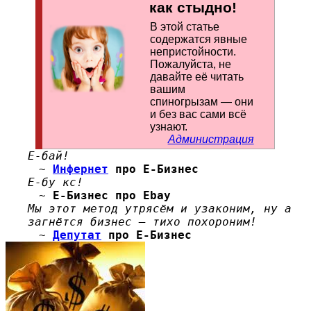
как стыдно!
В этой статье
содержатся явные
непристойности.
По­жа­лу­йс­та, не
давайте её читать
вашим
спиногрызам — они
и без вас сами всё
узнают.
Администрация
Е-бай!
~
Инфернет
про Е-Бизнес
Е-бу кс!
~
Е-Бизнес
про Ebay
Мы этот метод утрясём и узаконим, ну а
загнётся бизнес — тихо похороним!
~
Депутат
про Е-Бизнес