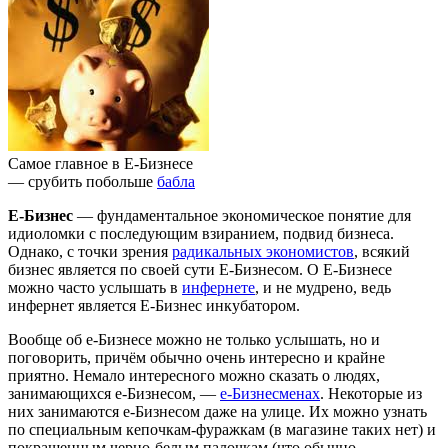
Самое главное в Е-Бизнесе
— срубить побольше
бабла
Е-Бизнес
— фундаментальное экономическое понятие для
идиоломки с последующим взиранием, подвид бизнеса.
Однако, с точки зрения
радикальных экономистов
, всякий
бизнес является по своей сути Е-Бизнесом. О Е-Бизнесе
можно часто услышать в
инфернете
, и не мудрено, ведь
инфернет является Е-Бизнес инкубатором.
Вообще об е-Бизнесе можно не только услышать, но и
поговорить, причём обычно очень интересно и крайне
приятно. Немало интересного можно сказать о людях,
занимающихся е-Бизнесом, —
е-Бизнесменах
. Некоторые из
них занимаются е-Бизнесом даже на улице. Их можно узнать
по специальным кепочкам-фуражкам (в магазине таких нет) и
покрашенным черно-белым палочкам (что обычно