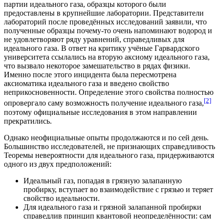
партии идеального газа, образцы которого были
предоставлены в крупнейшие лаборатории. Представители
лабораторий после проведённых исследований заявили, что
полученные образцы почему-то очень напоминают водород и
не удовлетворяют ряду уравнений, справедливых для
идеального газа. В ответ на критику учёные Гарвардского
университета ссылались на вторую аксиому идеального газа,
что вызвало некоторое замешательство в рядах физики.
Именно после этого инцидента была пересмотрена
аксиоматика идеального газа и введено свойство
неприкосновенности. Определение этого свойства полностью
[2]
опровергало саму возможность получение идеального газа,
поэтому официальные исследования в этом направлении
прекратились.
Однако неофициальные опыты продолжаются и по сей день.
Большинство исследователей, не признающих справедливость
Теоремы невероятности для идеального газа, придерживаются
одного из двух предположений:
Идеальный газ, попадая в грязную залапанную
пробирку, вступает во взаимодействие с грязью и теряет
свойство идеальности.
Для идеального газа и грязной залапанной пробирки
справедлив принцип квантовой неопределённости: сам