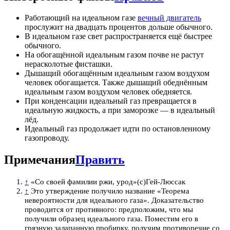
Работающий на идеальном газе
вечный двигатель
прослужит на двадцать процентов дольше обычного.
В идеальном газе свет распространяется ещё быстрее
обычного.
На обогащённой идеальным газом почве не растут
нерасколотые фисташки.
Дышащий обогащённым идеальным газом воздухом
человек обогащается. Также дышащий обеднённым
идеальным газом воздухом человек обедняется.
При конденсации идеальный газ превращается в
идеальную жидкость, а при заморозке — в идеальный
лёд.
Идеальный газ продолжает идти по остановленному
газопроводу.
Примечания
Править
↑
«Со своей фамилии ржи, урод»(с)Гей-Люссак
↑
Это утверждение получило название «Теорема
невероятности для идеального газа». Доказательство
проводится от противного: предположим, что мы
получили образец идеального газа. Поместим его в
грязную залапанную пробирку, получим противоречие со