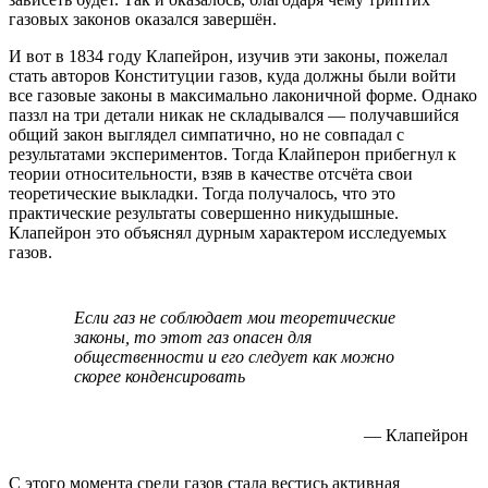
газовых законов оказался завершён.
И вот в 1834 году Клапейрон, изучив эти законы, пожелал
стать авторов Конституции газов, куда должны были войти
все газовые законы в максимально лаконичной форме. Однако
паззл на три детали никак не складывался — получавшийся
общий закон выглядел симпатично, но не совпадал с
результатами экспериментов. Тогда Клайперон прибегнул к
теории относительности, взяв в качестве отсчёта свои
теоретические выкладки. Тогда получалось, что это
практические результаты совершенно никудышные.
Клапейрон это объяснял дурным характером исследуемых
газов.
Если газ не соблюдает мои теоретические
законы, то этот газ опасен для
общественности и его следует как можно
скорее конденсировать
— Клапейрон
С этого момента среди газов стала вестись активная