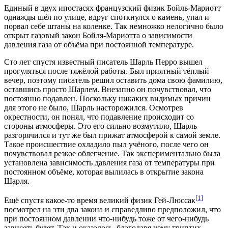
Единый в двух ипостасях французский физик Бойль-Мариотт
однажды шёл по улице, вдруг споткнулся о камень, упал и
порвал себе штаны на коленке. Так немножко нелогично было
открыт газовый закон Бойля-Мариотта о зависимости
давления газа от объёма при постоянной температуре.
Сто лет спустя известный писатель Шарль Перро вышел
прогуляться после тяжёлой работы. Был приятный тёплый
вечер, поэтому писатель решил оставить дома свою фамилию,
оставшись просто Шарлем. Внезапно он почувствовал, что
постоянно подавлен. Поскольку никаких видимых причин
для этого не было, Шарль насторожился. Осмотрев
окрестности, он понял, что подавление происходит со
стороны атмосферы. Это его сильно возмутило, Шарль
разгорячился и тут же был прижат атмосферой к самой земле.
Такое происшествие охладило пыл учёного, после чего он
почувствовал резкое облегчение. Так экспериментально была
установлена зависимость давления газа от температуры при
постоянном объёме, которая вылилась в открытие закона
Шарля.
[1]
Ещё спустя какое-то время великий физик Гей-Люссак
посмотрел на эти два закона и справедливо предположил, что
при постоянном давлении что-нибудь тоже от чего-нибудь
зависеть будет. Так и оказалось, благодаря чему триптих