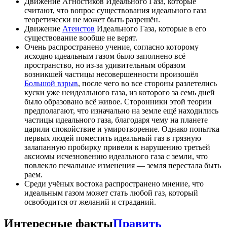
Движение Агностиков Идеального Газа, которые
считают, что вопрос существования идеального газа
теоретически не может быть разрешён.
Движение
Атеистов
Идеального Газа, которые в его
существование вообще не верят.
Очень распространено учение, согласно которому
исходно идеальным газом было заполнено всё
пространство, но из-за удивительным образом
возникшей частицы несовершенности произошёл
Большой взрыв
, после чего во все стороны разлетелись
куски уже неидеального газа, из которого за семь дней
было образовано всё живое. Сторонники этой теории
предполагают, что изначально на земле ещё находились
частицы идеального газа, благодаря чему на планете
царили спокойствие и умиротворение. Однако попытка
первых людей поместить идеальный газ в грязную
залапанную пробирку привели к нарушению третьей
аксиомы исчезновению идеального газа с земли, что
повлекло печальные изменения — земля перестала быть
раем.
Среди учёных востока распространено мнение, что
идеальным газом может стать любой газ, который
освободится от желаний и страданий.
Интересные факты
Править