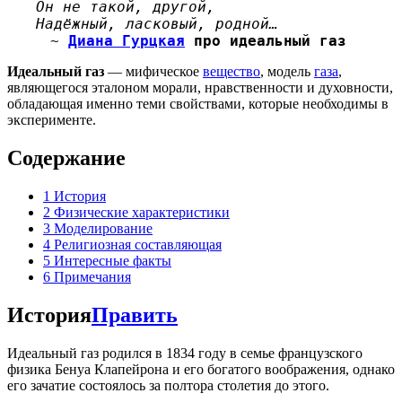
Он не такой, другой,
Надёжный, ласковый, родной…
~
Диана Гурцкая
про идеальный газ
Идеальный газ
— мифическое
вещество
, модель
газа
,
являющегося эталоном морали, нравственности и духовности,
обладающая именно теми свойствами, которые необходимы в
эксперименте.
Содержание
1
История
2
Физические характеристики
3
Моделирование
4
Религиозная составляющая
5
Интересные факты
6
Примечания
История
Править
Идеальный газ родился в 1834 году в семье французского
физика Бенуа Клапейрона и его богатого воображения, однако
его зачатие состоялось за полтора столетия до этого.