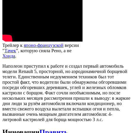
Трейлер к
японо-французской
версии
"
Тачек
", которую сняла Рено, а не
Хонда
.
Наполеон приступил к работе и создал первый автомобиль
модели Renault 5, просторной, но аэродинамичной борщевой
телеги. Единственным недоумением техников был тот
простой факт, что водители были обнаружены обгоревшими
посреди обгоревших деревяшек, углей и железных обломков
кастрюли с борщом. Факт сочли необъяснимым, но после
нескольких месяцев рассмотрения пришли к выводу: в жаркие
дни люди за рулём автомобиля включали кондиционер, но
вместо свежего воздуха вылетали вспышки огня и пепла,
вызванные очень мощным двигателем автомобиля: 4-
литровой кастрюлей для борща мощностью 3 л.с.
Инновации
Править