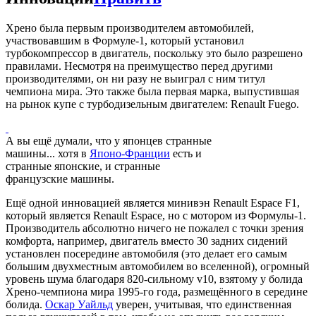
Хрено была первым производителем автомобилей,
участвовавшим в Формуле-1, который установил
турбокомпрессор в двигатель, поскольку это было разрешено
правилами. Несмотря на преимущество перед другими
производителями, он ни разу не выиграл с ним титул
чемпиона мира. Это также была первая марка, выпустившая
на рынок купе с турбодизельным двигателем: Renault Fuego.
А вы ещё думали, что у японцев странные
машины... хотя в
Японо-Франции
есть и
странные японские, и странные
французские машины.
Ещё одной инновацией является минивэн Renault Espace F1,
который является Renault Espace, но с мотором из Формулы-1.
Производитель абсолютно ничего не пожалел с точки зрения
комфорта, например, двигатель вместо 30 задних сидений
установлен посередине автомобиля (это делает его самым
большим двухместным автомобилем во вселенной), огромный
уровень шума благодаря 820-сильному v10, взятому у болида
Хрено-чемпиона мира 1995-го года, размещённого в середине
болида.
Оскар Уайльд
уверен, учитывая, что единственная