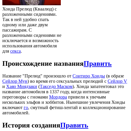
Хонда Прелюд (Кваалюд) с
разложенными сидениями.
Так в ней удобно спать
одному или даже двум
пассажирам. С
разложенными сидениями не
исключается и возможность
использования автомобиля
для
секса
.
Происхождение названия
Править
Название "Прелюд" произошло от
Соитиро Хонды
(в образе
Сейлор Мун
) во время его сексуальных прелюдий с
Сейлор V
и
Хаяо Миядзаки
(
Такседо Маском
). Хонда запатентовал это
название автомобиля в 1337 году, когда интенсивные
переговоры с гномами
Мордора
привели к увечьям
нескольких эльфов и хоббитов. Нынешние увлечения Хонды
включают
го
, смутный фетиш-хентай и коллекционирование
автомобилей.
История создания
Править