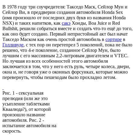
В 1978 году три соучредителя: Такседо Маск, Сейлор Мун и
Сейлор Ви, в преддверии создания автомобиля Honda Sex
(имя произошло от последних двух букв из названия Honda
NSX) и таких напитков, как
сакэ
Хонды, Boa Juice и Red
Bullshit, решили собраться вместе и создать что-то ещё до того,
как оно будет создано. Первый непристойный акт был начат
Такседо Маском как очень простой автомобиль в
сортире
в
Голливуде
, с тех пор он перетепрел 5 поколений, пока не было
решено, что 4-е поколение, созданное Сейлор Мун, было
лучшим с его массивным 2,2-литровым двигателем и VTEC.
Но лучшая из всех особенностей этого автомобиля
заключается в том, что у него есть руль, четыре колеса, двери,
окна и, не говоря уже о оконных форсунках, которые можно
перевернуть, чтобы пешеходам было прохладно летом.
Рис. 1 - сексуальная
прелюдия (или же это
усыпление таблетками
Кваалюда?), от которой
произошло название
автомобиля. Рис. 2 -
испытание автомобиля на
скорость.