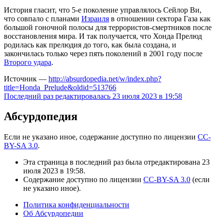
История гласит, что 5-е поколение управлялось Сейлор Ви,
что совпало с планами
Израиля
в отношении сектора Газа как
большой гоночной полосы для террористов-смертников после
восстановления мира. И так получается, что Хонда Прелюд
родилась как прелюдия до того, как была создана, и
закончилась только через пять поколений в 2001 году после
Второго удара
.
Источник —
http://absurdopedia.net/w/index.php?
title=Honda_Prelude&oldid=513766
Последний раз редактировалась 23 июля 2023 в 19:58
Абсурдопедия
Если не указано иное, содержание доступно по лицензии
CC-
BY-SA 3.0
.
Эта страница в последний раз была отредактирована 23
июля 2023 в 19:58.
Содержание доступно по лицензии
CC-BY-SA 3.0
(если
не указано иное).
Политика конфиденциальности
Об Абсурдопедии