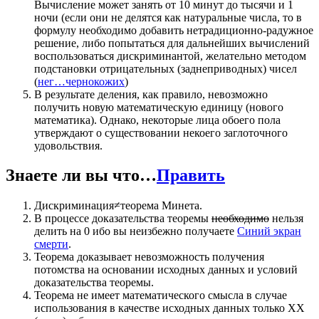
Вычисление может занять от 10 минут до тысячи и 1
ночи (если они не делятся как натуральные числа, то в
формулу необходимо добавить нетрадиционно-радужное
решение, либо попытаться для дальнейших вычислений
воспользоваться дискриминантой, желательно методом
подстановки отрицательных (заднеприводных) чисел
(
нег…чернокожих
)
В результате деления, как правило, невозможно
получить новую математическую единицу (нового
математика). Однако, некоторые лица обоего пола
утверждают о существовании некоего заглоточного
удовольствия.
Знаете ли вы что…
Править
Дискриминация≠теорема Минета.
В процессе доказательства теоремы
необходимо
нельзя
делить на 0 ибо вы неизбежно получаете
Синий экран
смерти
.
Теорема доказывает невозможность получения
потомства на основании исходных данных и условий
доказательства теоремы.
Теорема не имеет математического смысла в случае
использования в качестве исходных данных только ХХ