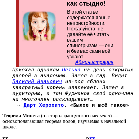
как стыдно!
В этой статье
содержатся явные
непристойности.
По­жа­лу­йс­та, не
давайте её читать
вашим
спиногрызам — они
и без вас сами всё
узнают.
Администрация
Приехал однажды
Петька
на день открытых
дверей в академию. Зашёл в сад. Видит —
Василий Иванович
из-под яблони
квадратный корень извлекает. Зашёл в
аудиторию, а там Фурманов свой одночлен
на многочлен раскладывает…
~
Дарт Херохито
. «Былое и всё такое»
Теорема Минета
(от старо-французского
меньета
) —
основополагающая теорема полов, изучаемая в начальной
школе.