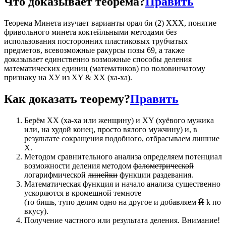
Что доказывает теорема?
Править
Теорема Минета изучает варианты орал би (2) ХХХ, понятие
фривольного минета коктейльными методами без
использования посторонних пластиковых трубчатых
предметов, всевозможные ракурсы позы 69, а также
доказывает единственно возможные способы деления
математических единиц (математиков) по половинчатому
признаку на ХУ из XY & ХХ (ха-ха).
Как доказать теорему?
Править
Берём XХ (ха-ха или женщину) и XY (хуёвого мужика
или, на худой конец, просто вялого мужчину) и, в
результате сокращения подобного, отбрасываем лишние
Х.
Методом сравнительного анализа определяем потенциал
возможности деления методом
фалометрической
логарифмической
линейки
функции раздевания.
Математическая функция и начало анализа существенно
ускоряются в кромешной темноте
(то бишь, тупо делим одно на другое и добавляем
Й
k по
вкусу).
Получение частного или результата деления. Внимание!