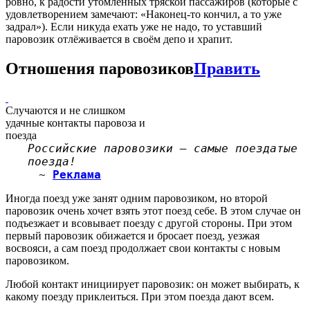
ровно, к радости утомлённых тряской пассажиров (которые с
удовлетворением замечают: «Наконец-то кончил, а то уже
задрал»). Если никуда ехать уже не надо, то уставший
паровозик отлёживается в своём депо и храпит.
Отношения паровозиков
Править
Случаются и не слишком
удачные контакты паровоза и
поезда
Российские паровозики — самые поездатые
поезда!
~
Реклама
Иногда поезд уже занят одним паровозиком, но второй
паровозик очень хочет взять этот поезд себе. В этом случае он
подъезжает и всовывает поезду с другой стороны. При этом
первый паровозик обижается и бросает поезд, уезжая
восвояси, а сам поезд продолжает свои контакты с новым
паровозиком.
Любой контакт инициирует паровозик: он может выбирать, к
какому поезду приклеиться. При этом поезда дают всем.