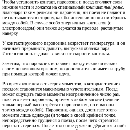
Чтобы установить контакт, паровозик и поезд оголяют свои
нижние части и ложатся на специальный
контактный рельс
.
Благодаря таким рельсам ни паровозик, ни поезд не падают и
не скатываются в сторону, как бы интенсивно они ни тёрлись
между собой. В случае особо энергичных контактов (с
электропоездом) они также держатся за провода, растянутые
наверху.
У контактирующего паровозика возрастает температура, и он
начинает прерывисто дышать, выпуская облачка пара.
Интенсивность вздохов зависит от скорости контакта.
Заметим, что паровозик вставляет поезду исключительно
своим цепляющим органом, но дополнительно имеет и трубу,
при помощи которой может вдуть.
Во время контакта есть серия моментов, в которые трение с
поездом становится максимально чувствительным. Поезд
может ощущать такие моменты неограниченное число раз,
пока его везёт паровозик, причём в любом вагоне (ведь не
только первый вагон трётся с паровозиком, но и вагоны
трутся между собой). Паровозик, однако, достигает этого
момента лишь однажды (и только в своей крайней точке,
непосредственно трущейся о поезд), после чего стремится
перестать тереться. После этого поезд уже не дёргается и идёт