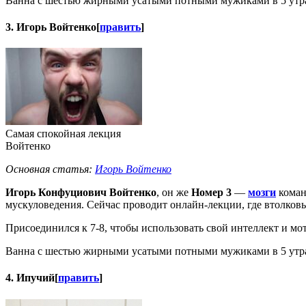
Ванна с шестью жирными усатыми потными мужиками в 5 утра
3. Игорь Войтенко
[
править
]
Самая спокойная лекция
Войтенко
Основная статья:
Игорь Войтенко
Игорь Конфуциович Войтенко
, он же
Номер 3
—
мозги
коман
мускуловедения. Сейчас проводит онлайн-лекции, где втолковы
Присоединился к 7-8, чтобы использовать свой интеллект и м
Ванна с шестью жирными усатыми потными мужиками в 5 утра
4. Ипучий
[
править
]