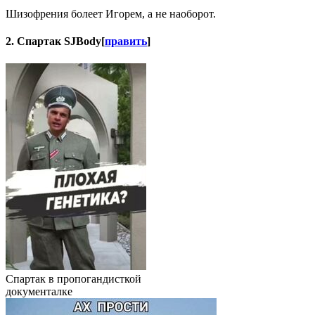
Шизофрения болеет Игорем, а не наоборот.
2. Спартак SJBody
[
править
]
Спартак в пропогандисткой
документалке