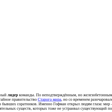
нный
лидер
команды. По неподтверждённым, но железобетонным 
 тайное правительство
Старого мира
, но со временем разочаровал
ив бывших соратников. Именно Гофман открыл людям глаза: ми
иятельных существ, которых тоже не устраивал существующий по