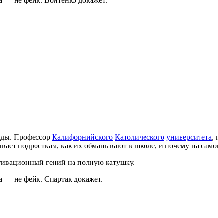
 — не фейк. Войтенко докажет.
ды. Профессор
Калифорнийского
Католического
университета
,
вает подросткам, как их обманывают в школе, и почему на самом
отивационный гений на полную катушку.
 — не фейк. Спартак докажет.