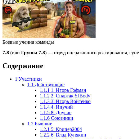
Боевые учения команды
7-8
(или
Группа 7-8
) — отряд оперативного реагирования, супе
Содержание
1
Участники
1.1
Действующие
1.1.1
1. Игорь Гофман
1.1.2
2. Спартак SJBody
1.1.3
3. Игорь Войтенко
1.1.4
4. Ипучий
1.1.5
8. Другие
1.1.6
Союзники
1.2
Бывшие
1.2.1
5. Крипер2004
1.2.2
6. Влад Кунякин