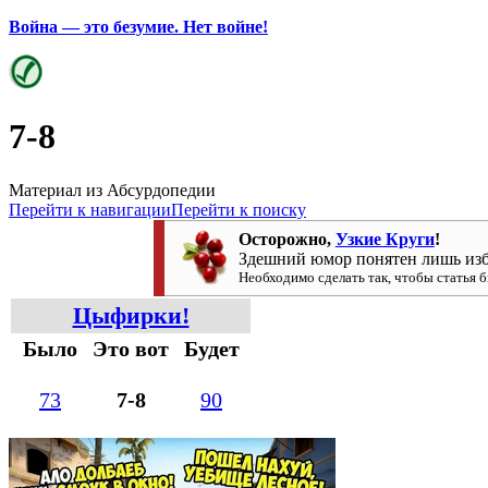
Война — это безумие. Нет войне!
7-8
Материал из Абсурдопедии
Перейти к навигации
Перейти к поиску
Осторожно,
Узкие Круги
!
Здешний юмор понятен лишь из
Необходимо сделать так, чтобы статья
Цыфирки!
Было
Это вот
Будет
73
7-8
90