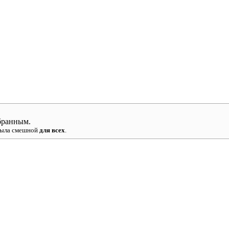
бранным.
 была смешной
для всех
.