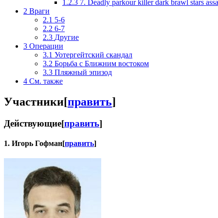
1.2.3
7. Deadly parkour killer dark brawl stars assa
2
Враги
2.1
5-6
2.2
6-7
2.3
Другие
3
Операции
3.1
Уотергейтский скандал
3.2
Борьба с Ближним востоком
3.3
Пляжный эпизод
4
См. также
Участники
[
править
]
Действующие
[
править
]
1. Игорь Гофман
[
править
]