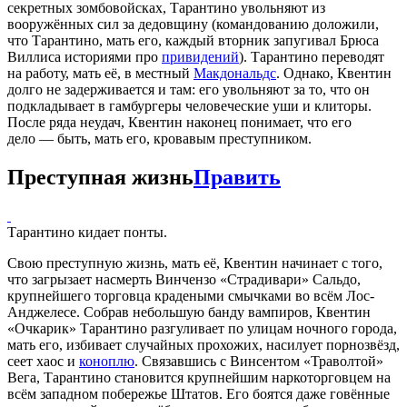
секретных зомбовойсках, Тарантино увольняют из
вооружённых сил за дедовщину (командованию доложили,
что Тарантино, мать его, каждый вторник запугивал Брюса
Виллиса историями про
привидений
). Тарантино переводят
на работу, мать её, в местный
Макдональдс
. Однако, Квентин
долго не задерживается и там: его увольняют за то, что он
подкладывает в гамбургеры человеческие уши и клиторы.
После ряда неудач, Квентин наконец понимает, что его
дело — быть, мать его, кровавым преступником.
Преступная жизнь
Править
Тарантино кидает понты.
Свою преступную жизнь, мать её, Квентин начинает с того,
что загрызает насмерть Винчензо «Страдивари» Сальдо,
крупнейшего торговца крадеными смычками во всём Лос-
Анджелесе. Собрав небольшую банду вампиров, Квентин
«Очкарик» Тарантино разгуливает по улицам ночного города,
мать его, избивает случайных прохожих, насилует порнозвёзд,
сеет хаос и
коноплю
. Связавшись с Винсентом «Траволтой»
Вега, Тарантино становится крупнейшим наркоторговцем на
всём западном побережье Штатов. Его боятся даже говённые