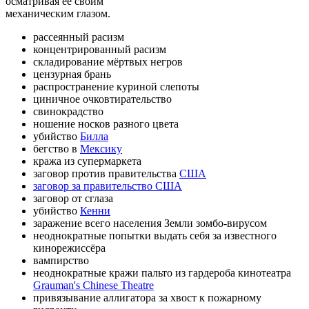
осматривая её своим
механическим глазом.
рассеянный расизм
концентрированный расизм
складирование мёртвых негров
цензурная брань
распространение куриной слепоты
циничное очковтирательство
свинокрадство
ношение носков разного цвета
убийство
Билла
бегство в
Мексику
кража из супермаркета
заговор против правительства
США
заговор за правительство США
заговор от сглаза
убийство
Кенни
заражение всего населения Земли зомбо-вирусом
неоднократные попытки выдать себя за известного
кинорежиссёра
вампирство
неоднократные кражи пальто из гардероба кинотеатра
Grauman's Chinese Theatre
привязывание аллигатора за хвост к пожарному