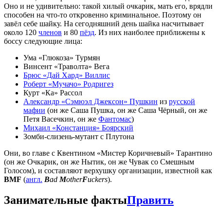
Оно и не удивительно: такой хилый очкарик, мать его, врядли
способен на что-то откровенно криминальное. Поэтому он
завёл себе шайку. На сегодняшний день шайка насчитывает
около 120
членов
и 80
пёзд
. Из них наиболее приближены к
боссу следующие лица:
Ума «Глюкоза» Турмян
Винсент «Траволта» Вега
Брюс «Дай Хард» Виллис
Роберт «Мучачо» Родригез
Курт «Ка» Рассол
Александр «Сэмюэл Джексон» Пушкин
из
русской
мафии
(он же Саша Пушка, он же Саша Чёрный, он же
Петя Васечкин, он же
Фантомас
)
Михаил «Констанция» Боярский
Зомби-слизень-мутант c Плутона
Они, во главе с Квентином «Мистер Коричневый» Тарантино
(он же Очкарик, он же Нытик, он же Чувак со Смешным
Голосом), и составляют верхушку организации, известной как
BMF
(
англ.
B
ad
M
other
F
uckers
).
Занимательные факты
Править