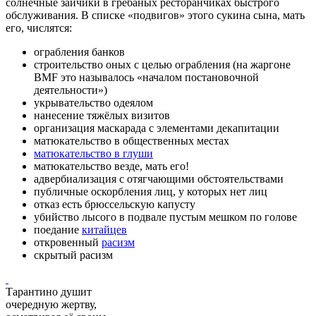
солнечные зайчики в грёбаных ресторанчиках быстрого
обслуживания. В списке «подвигов» этого сукина сына, мать
его, числятся:
ограбления банков
строительство оных с целью ограбления (на жаргоне
BMF это называлось «началом постановочной
деятельности»)
укрывательство одеялом
нанесение тяжёлых визитов
организация маскарада с элементами декапитации
матюкательство в общественных местах
матюкательство в глуши
матюкательство везде, мать его!
адвербиализация с отягчающими обстоятельствами
публичные оскорбления лиц, у которых нет лиц
отказ есть брюссельскую капусту
убийство лысого в подвале пустым мешком по голове
поедание
китайцев
откровенный
расизм
скрытый расизм
Тарантино душит
очередную жертву,