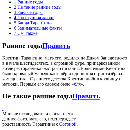
1
Ранние годы
2
Не такие ранние годы
3
Зрелые годы
4
Преступная жизнь
5
Банда Тарантино
6
Занимательные факты
7
См. также
Ранние годы
Править
Квентин Тарантино, мать его, родился на Диком Западе где-то
в начале шестидесятых, в огромной фуре, припаркованной
возле ресторанчика быстрого питания. Родителями Квентина
были кровавый маньяк-каскадёр и одноногая стриптизёрша-
комедиантка. С раннего детства Квентин любил кровищу и
матюки. Первым его словом было «
бля
».
Не такие ранние годы
Править
Многие исследователи считают, что
данное фото, мать его, подтверждает
родственность Тарантины с
Сотоной
.