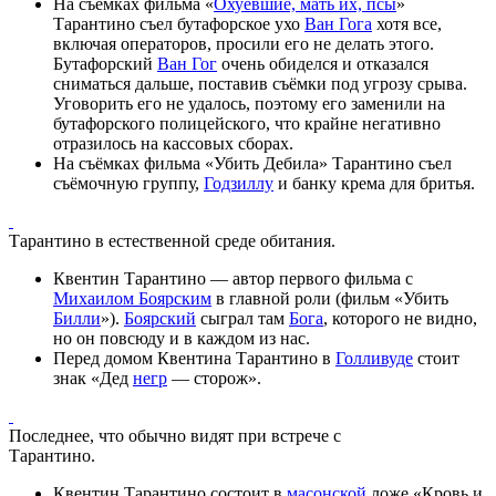
На съёмках фильма «
Охуевшие, мать их, псы
»
Тарантино съел бутафорское ухо
Ван Гога
хотя все,
включая операторов, просили его не делать этого.
Бутафорский
Ван Гог
очень обиделся и отказался
сниматься дальше, поставив съёмки под угрозу срыва.
Уговорить его не удалось, поэтому его заменили на
бутафорского полицейского, что крайне негативно
отразилось на кассовых сборах.
На съёмках фильма «Убить Дебила» Тарантино съел
съёмочную группу,
Годзиллу
и банку крема для бритья.
Тарантино в естественной среде обитания.
Квентин Тарантино — автор первого фильма с
Михаилом Боярским
в главной роли (фильм «Убить
Билли
»).
Боярский
сыграл там
Бога
, которого не видно,
но он повсюду и в каждом из нас.
Перед домом Квентина Тарантино в
Голливуде
стоит
знак «Дед
негр
— сторож».
Последнее, что обычно видят при встрече с
Тарантино.
Квентин Тарантино состоит в
масонской
ложе «Кровь и