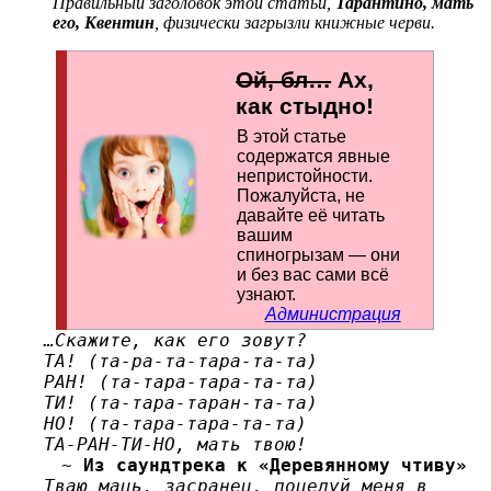
Правильный заголовок этой статьи,
Тарантино, мать
его, Квентин
, физически загрызли книжные черви.
Ой, бл…
Ах,
как стыдно!
В этой статье
содержатся явные
непристойности.
По­жа­лу­йс­та, не
давайте её читать
вашим
спиногрызам — они
и без вас сами всё
узнают.
Администрация
…Скажите, как его зовут?
ТА! (та-ра-та-тара-та-та)
РАН! (та-тара-тара-та-та)
ТИ! (та-тара-таран-та-та)
НО! (та-тара-тара-та-та)
ТА-РАН-ТИ-НО, мать твою!
~
Из саундтрека к «Деревянному чтиву»
Тваю маць, засранец, поцелуй меня в