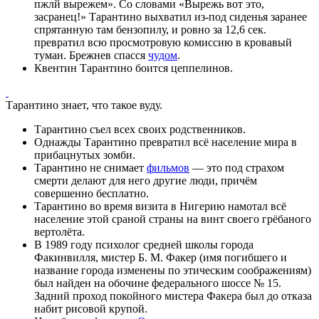
пжлй вырежем». Со словами «Вырежь вот это,
засранец!» Тарантино выхватил из-под сиденья заранее
спрятанную там бензопилу, и ровно за 12,6 сек.
превратил всю просмотровую комиссию в кровавый
туман. Брежнев спасся
чудом
.
Квентин Тарантино боится цеппелинов.
Тарантино знает, что такое вуду.
Тарантино съел всех своих родственников.
Однажды Тарантино превратил всё население мира в
прибацнутых зомби.
Тарантино не снимает
фильмов
— это под страхом
смерти делают для него другие люди, причём
совершенно бесплатно.
Тарантино во время визита в Нигерию намотал всё
население этой сраной страны на винт своего грёбаного
вертолёта.
В 1989 году психолог средней школы города
Факинвилля, мистер Б. М. Факер (имя погибшего и
название города изменены по этическим соображениям)
был найден на обочине федерального шоссе № 15.
Задний проход покойного мистера Факера был до отказа
набит рисовой крупой.