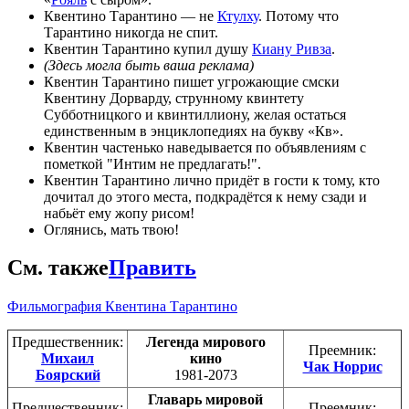
Квентино Тарантино — не
Ктулху
. Потому что
Тарантино никогда не спит.
Квентин Тарантино купил душу
Киану Ривза
.
(Здесь могла быть ваша реклама)
Квентин Тарантино пишет угрожающие смски
Квентину Дорварду, струнному квинтету
Субботницкого и квинтиллиону, желая остаться
единственным в энциклопедиях на букву «Кв».
Квентин частенько наведывается по объявлениям с
пометкой "Интим не предлагать!".
Квентин Тарантино лично придёт в гости к тому, кто
дочитал до этого места, подкрадётся к нему сзади и
набьёт ему жопу рисом!
Оглянись, мать твою!
См. также
Править
Фильмография Квентина Тарантино
Предшественник:
Легенда мирового
Преемник:
Михаил
кино
Чак Норрис
Боярский
1981-2073
Главарь мировой
Предшественник:
Преемник: