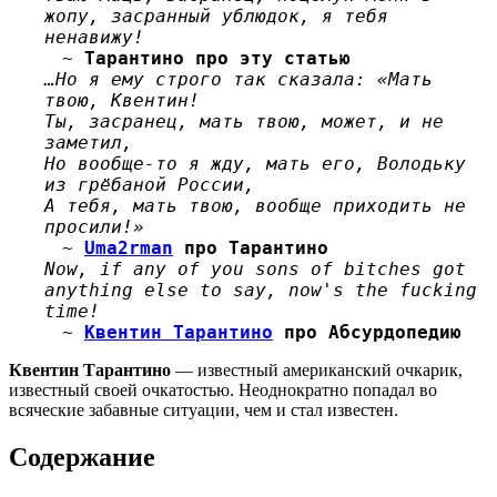
жопу, засранный ублюдок, я тебя
ненавижу!
~
Тарантино про эту статью
…Но я ему строго так сказала: «Мать
твою, Квентин!
Ты, засранец, мать твою, может, и не
заметил,
Но вообще-то я жду, мать его, Володьку
из грёбаной России,
А тебя, мать твою, вообще приходить не
просили!»
~
Uma2rman
про Тарантино
Now, if any of you sons of bitches got
anything else to say, now's the fucking
time!
~
Квентин Тарантино
про Абсурдопедию
Квентин Тарантино
— известный американский очкарик,
известный своей очкатостью. Неоднократно попадал во
всяческие забавные ситуации, чем и стал известен.
Содержание