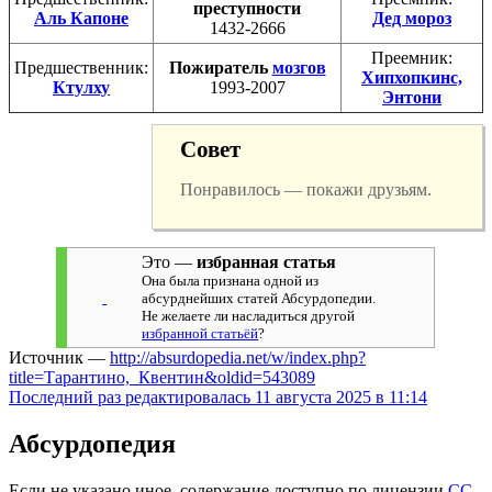
преступности
Аль Капоне
Дед мороз
1432-2666
Преемник:
Предшественник:
Пожиратель
мозгов
Хипхопкинс,
Ктулху
1993-2007
Энтони
Совет
Понравилось — покажи друзьям.
Это —
избранная статья
Она была признана одной из
абсурднейших статей Абсурдопедии.
Не желаете ли насладиться другой
избранной статьёй
?
Источник —
http://absurdopedia.net/w/index.php?
title=Тарантино,_Квентин&oldid=543089
Последний раз редактировалась 11 августа 2025 в 11:14
Абсурдопедия
Если не указано иное, содержание доступно по лицензии
CC-