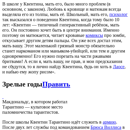
В школе у Квентина, мать его, было много проблем (в
основном, с законом). Любовь к кровищe и матюкам всегда
выделяла его из толпы, мать её. Школьный, мать его,
психолог
так высказался о поведении Квентина, когда тому было 10
лет: «Квентин — типичный гиперактивный ребёнок, мать
его. Он постоянно хочет быть в центре внимания. Именно
поэтому он матюкается, читает кровавые
комиксы
про зомби,
откусывает другим детям пальцы. Он уже всех достал этим,
мать вашу. Этот маленький грязный монстр обязательно
станет наркоманом или маньяком-убийцей, или тем и другим
одновременно! Его нужно порезать на части ржавыми
бритвами! А если я, мать вашу, не прав, и мои предсказания
не сбудутся, то я лично найду Квентина, будь он хоть в
Лаосе
,
и набью ему жопу рисом».
Зрелые годы
Править
Макдональдс, в котором работал
Тарантино — культовое место
паломничества тарантистов.
После школы Квентин Тарантино идёт служить в
армию
.
После двух лет службы под командованием
Брюса Виллиса
в