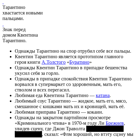
Тарантино
хвастается новыми
пальцами.
Знак перед
домом Квентина
Тарантино.
Однажды Тарантино на спор отрубил себе все пальцы.
Квентин Тарантино является прототипом главного
героя книги
А.Толстого
«
Буратино
»
Однажды Квентин Тарантино в припадке бешенства
укусил себя за горло.
Однажды в припадке спокойствия Квентин Тарантино
ворвался в супермаркет со здоровенным, мать его,
стволом и всех перегасил.
Любимая еда Квентина Тарантино —
катана
.
Любимый соус Тарантино — жидкое, мать его, мясо,
смешанное с кишками мать их и кровищей, мать её.
Любимая приправа Тарантино — кокаин.
Однажды на закрытом партийном просмотре
«Криминального чтива» в 1970-м году Ли
Брежнев
,
увидев сцену, где Джон Траволта ███████████
████████, сказал: «Флм хороший, но втэту сцэну мы