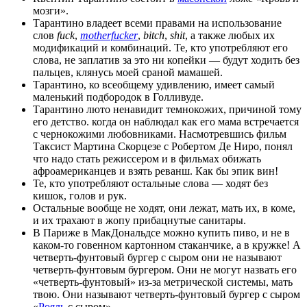
мозги».
Тарантино владеет всеми правами на использование
слов
fuck
,
motherfucker
,
bitch
,
shit
, а также любых их
модификаций и комбинаций. Те, кто употребляют его
слова, не заплатив за это ни копейки — будут ходить без
пальцев, клянусь моей сраной мамашей.
Тарантино, ко всеобщему удивлению, имеет самый
маленький подбородок в Голливуде.
Тарантино люто ненавидит темнокожих, причиной тому
его детство. когда он наблюдал как его мама встречается
с чернокожими любовниками. Насмотревшись фильм
Таксист Мартина Скорцезе с Робертом Де Ниро, понял
что надо стать режиссером и в фильмах обижать
афроамериканцев и взять реванш. Как бы эпик вин!
Те, кто употребляют остальные слова — ходят без
кишок, голов и рук.
Остальные вообще не ходят, они лежат, мать их, в коме,
и их трахают в жопу прибацнутые санитары.
В Париже в МакДональдсе можно купить пиво, и не в
каком-то говенном картонном стаканчике, а в кружке! А
четверть-фунтовый бургер с сыром они не называют
четверть-фунтовым бургером. Они не могут назвать его
«четверть-фунтовый» из-за метрической системы, мать
твою. Они называют четверть-фунтовый бургер с сыром
«
Рояль
с сыром».