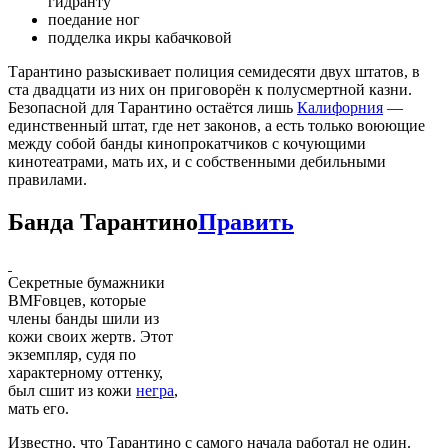
гидранту
поедание ног
подделка икры кабачковой
Тарантино разыскивает полиция семидесяти двух штатов, в
ста двадцати из них он приговорён к полусмертной казни.
Безопасной для Тарантино остаётся лишь
Калифорния
—
единственный штат, где нет законов, а есть только воюющие
между собой банды кинопрокатчиков с кочующими
кинотеатрами, мать их, и с собственными дебильными
правилами.
Банда Тарантино
Править
Секретные бумажники
BMFовцев, которые
члены банды шили из
кожи своих жертв. Этот
экземпляр, судя по
характерному оттенку,
был сшит из кожи
негра
,
мать его.
Известно, что Тарантино с самого начала работал не один.