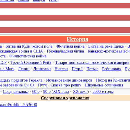
История
а
·
Битва на Куличковом поле
·
40-летняя война
·
Битва на реке Калке
·
В
ажданская война в США
·
Грюнвальдская битва
·
Канадско-котиковая вой
ста
·
Филистимская война
ССР
·
Третий Слоновий Рейх
·
Татаро-монгольская космическая империя
ина Мать
·
Ленин
·
Линкольн
·
Никсон
·
Пётр I
·
Петька
·
Рабинович
·
Ру
дцать подвигов Геракла
·
Исчезновение динозавров
·
Поход на Констант
е завоевание Си Ся
·
Путч
·
Сказка про репку
·
Школьные сочинения
·
Средневековье
·
60-е
·
90-е
(
XIX века
·
XX века
) ·
2000-е годы
Сверхновая хренология
,_Джон&oldid=553690