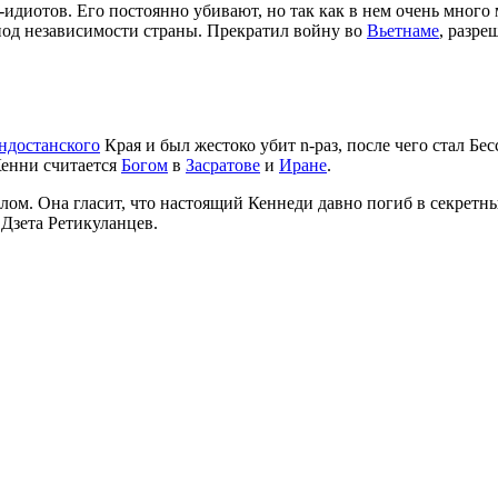
идиотов. Его постоянно убивают, но так как в нем очень много
иод независимости страны. Прекратил войну во
Вьетнаме
, разре
ндостанского
Края и был жестоко убит n-раз, после чего стал Б
Кенни считается
Богом
в
Засратове
и
Иране
.
лом. Она гласит, что настоящий Кеннеди давно погиб в секретн
Дзета Ретикуланцев.