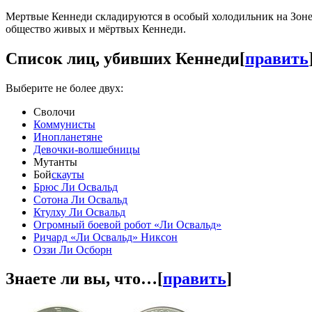
Мертвые Кеннеди складируются в особый холодильник на Зоне 
общество живых и мёртвых Кеннеди.
Список лиц, убивших Кеннеди
[
править
Выберите не более двух:
Сволочи
Коммунисты
Инопланетяне
Девочки-волшебницы
Мутанты
Бой
скауты
Брюс Ли Освальд
Сотона Ли Освальд
Ктулху Ли Освальд
Огромный боевой робот «Ли Освальд»
Ричард «Ли Освальд» Никсон
Оззи Ли Осборн
Знаете ли вы, что…
[
править
]