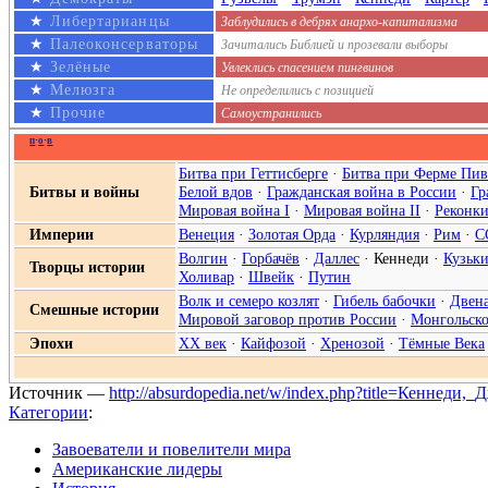
★
Либертарианцы
Заблудились в дебрях анархо-капитализма
★
Палеоконсерваторы
Зачитались Библией и прозевали выборы
★
Зелёные
Увлеклись спасением пингвинов
★
Мелюзга
Не определились с позицией
★
Прочие
Самоустранились
п
·
о
·
в
Битва при Геттисберге
·
Битва при Ферме Пив
Битвы и войны
Белой вдов
·
Гражданская война в России
·
Гр
Мировая война I
·
Мировая война II
·
Реконки
Империи
Венеция
·
Золотая Орда
·
Курляндия
·
Рим
·
С
Волгин
·
Горбачёв
·
Даллес
·
Кеннеди
·
Кузьк
Творцы истории
Холивар
·
Швейк
·
Путин
Волк и семеро козлят
·
Гибель бабочки
·
Двена
Смешные истории
Мировой заговор против России
·
Монгольско
Эпохи
XX век
·
Кайфозой
·
Хренозой
·
Тёмные Века
Источник —
http://absurdopedia.net/w/index.php?title=Кеннеди
Категории
:
Завоеватели и повелители мира
Американские лидеры