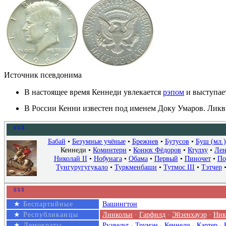
Источник псевдонима
В настоящее время Кеннеди увлекается
рэпом
и выступае
В России Кенни известен под именем Доку Умаров. Ликви
п
·
о
·
в
Бабай
•
Безумные учёные
•
Брежнев
•
Бутусов
•
Буш (мл.)
Кеннеди
•
Коминтерн
•
Конюх Фёдоров
•
Ктулху
•
Ле
Николай II
•
Нобунага
•
Обама
•
Первый
•
Пиночет
•
По
Тунгуругугукало
•
Туркменбаши
•
Тутмос III
•
Тэтчер
п
·
о
·
в
★
Беспартийные
Вашингтон
★
Республиканцы
Линкольн
·
Гарфилд
·
Эйзенхауэр
·
Ник
★
Демократы
Рузвельт
·
Трумэн
·
Кеннеди
·
Картер
·