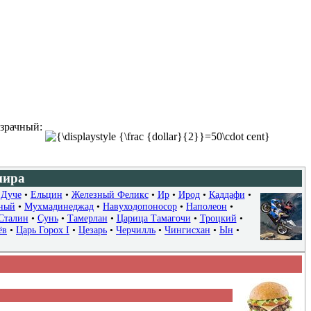
озрачный:
мира
•
Дуче
•
Ельцин
•
Железный Феликс
•
Ир
•
Ирод
•
Каддафи
•
ный
•
Мухмадинеджад
•
Навуходопоносор
•
Наполеон
•
Сталин
•
Сунь
•
Тамерлан
•
Царица Тамагочи
•
Троцкий
•
ёв
•
Царь Горох I
•
Цезарь
•
Черчилль
•
Чингисхан
•
Ын
•