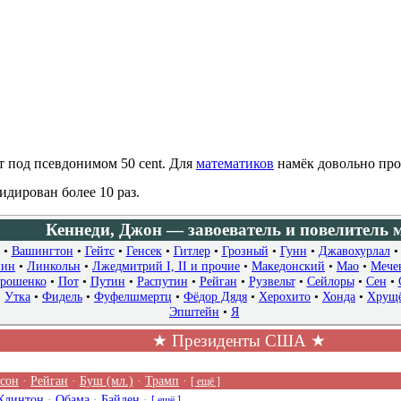
т под пcевдонимом 50 cent. Для
математиков
намёк довольно пр
дирован более 10 раз.
Кеннеди, Джон — завоеватель и повелитель 
•
Вашингтон
•
Гейтс
•
Генсек
•
Гитлер
•
Грозный
•
Гунн
•
Джавохурлал
нин
•
Линкольн
•
Лжедмитрий I, II и прочие
•
Македонский
•
Мао
•
Мече
рошенко
•
Пот
•
Путин
•
Распутин
•
Рейган
•
Рузвельт
•
Сейлоры
•
Сен
•
•
Утка
•
Фидель
•
Фуфелшмертц
•
Фёдор Дядя
•
Херохито
•
Хонда
•
Хрущ
Эпштейн
•
Я
★ Президенты США ★
сон
·
Рейган
·
Буш (мл.)
·
Трамп
·
[ ещё ]
Клинтон
·
Обама
·
Байден
·
[ ещё ]