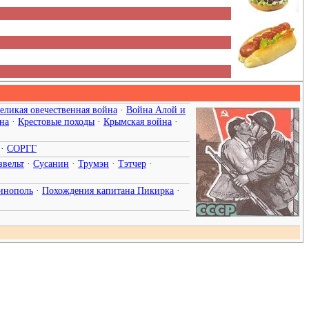
еликая овечественная война
·
Война Алой и
на
·
Крестовые походы
·
Крымская война
·
·
СОРГГ
звельт
·
Сусанин
·
Трумэн
·
Тэтчер
·
инополь
·
Похождения капитана Пикирка
·