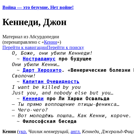
Война — это безумие. Нет войне!
Кеннеди, Джон
Материал из Абсурдопедии
(перенаправлено с «
Кенни
»)
Перейти к навигации
Перейти к поиску
О, Боже, они убили Кеннеди!
~
Нострадамус
про будущее
Они убили Кенни…
~
Дарт Херохито
. «Венерические болезни 
Сволочи!
~
Капитан Очевидность
I want be killed by you
Just you, and nobody else but you…
~
Кеннеди
про Ли Харви Освальда
— Ты прямо воплощение птицы-феникса…
— Чего-чего?
— Вот молодёжь пошла… Как Кенни, короче.
~
Философская беседа
Кенни
(
укр.
Чахлик невмерущий
,
англ.
Кеннеди, Джеральд-Фиц