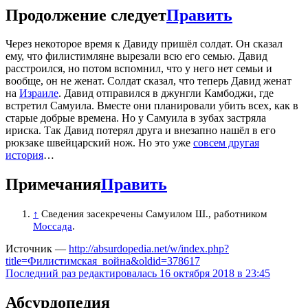
Продолжение следует
Править
Через некоторое время к Давиду пришёл солдат. Он сказал
ему, что филистимляне вырезали всю его семью. Давид
расстроился, но потом вспомнил, что у него нет семьи и
вообще, он не женат. Солдат сказал, что теперь Давид женат
на
Израиле
. Давид отправился в джунгли Камбоджи, где
встретил Самуила. Вместе они планировали убить всех, как в
старые добрые времена. Но у Самуила в зубах застряла
ириска. Так Давид потерял друга и внезапно нашёл в его
рюкзаке швейцарский нож. Но это уже
совсем другая
история
…
Примечания
Править
↑
Сведения засекречены Самуилом Ш., работником
Моссада
.
Источник —
http://absurdopedia.net/w/index.php?
title=Филистимская_война&oldid=378617
Последний раз редактировалась 16 октября 2018 в 23:45
Абсурдопедия