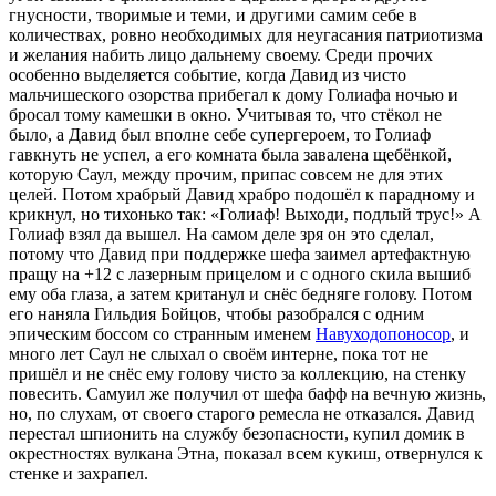
гнусности, творимые и теми, и другими самим себе в
количествах, ровно необходимых для неугасания патриотизма
и желания набить лицо дальнему своему. Среди прочих
особенно выделяется событие, когда Давид из чисто
мальчишеского озорства прибегал к дому Голиафа ночью и
бросал тому камешки в окно. Учитывая то, что стёкол не
было, а Давид был вполне себе супергероем, то Голиаф
гавкнуть не успел, а его комната была завалена щебёнкой,
которую Саул, между прочим, припас совсем не для этих
целей. Потом храбрый Давид храбро подошёл к парадному и
крикнул, но тихонько так: «Голиаф! Выходи, подлый трус!» А
Голиаф взял да вышел. На самом деле зря он это сделал,
потому что Давид при поддержке шефа заимел артефактную
пращу на +12 с лазерным прицелом и с одного скила вышиб
ему оба глаза, а затем кританул и снёс бедняге голову. Потом
его наняла Гильдия Бойцов, чтобы разобрался с одним
эпическим боссом со странным именем
Навуходопоносор
, и
много лет Саул не слыхал о своём интерне, пока тот не
пришёл и не снёс ему голову чисто за коллекцию, на стенку
повесить. Самуил же получил от шефа бафф на вечную жизнь,
но, по слухам, от своего старого ремесла не отказался. Давид
перестал шпионить на службу безопасности, купил домик в
окрестностях вулкана Этна, показал всем кукиш, отвернулся к
стенке и захрапел.