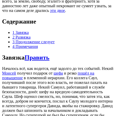
всего, за землю, свободу, эгалитэ и фратернитэ, хотя за
давностию лет даже опытный некромант не сумеет узнать, за
что на самом деле дрались
эти двое
.
Содержание
1
Завязка
2
Развязка
3
Продолжение следует
4
Примечания
Завязка
Править
Началось всё, как водится, ещё задолго до тех событий. Некий
Моисей
получил подарок от
шефа
и резко
пошёл на
повышение
в племенной иерархии. Его коллега Саул,
получивший после этого всю власть, не пожелал пахать на
бывшего товарища. Некий Самуил, работавший в службе
безопасности, донёс шефу на вредную самодеятельность
Саула. Шеф оценил смелость, но, понимая, что затея эта, как
всегда, добром не кончится, послал к Саулу молодого интерна
и латентного супергероя Давида, якобы на стажировку. Давид
должен был шпионить за начальником и докладывать
Самуилу. Но супергерой не был бы супергероем, если бы