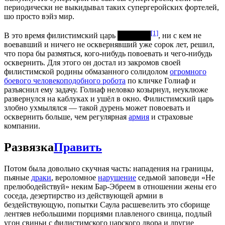
периодически не выкидывал таких супергеройских фортелей,
шо просто вэйз мир.
[1]
В это время филистимский царь ██████
, ни с кем не
воевавший и ничего не осквернявший уже сорок лет, решил,
что пора бы размяться, кого-нибудь повоевать и чего-нибудь
осквернить. Для этого он достал из закромов своей
филистимской родины обмазанного солидолом
огромного
боевого человекоподобного робота
по кличке Голиаф и
разъяснил ему задачу. Голиаф неловко козырнул, неуклюже
развернулся на каблуках и ушёл в окно. Филистимский царь
злобно ухмылялся — такой дурень может повоевать и
осквернить больше, чем регулярная
армия
и страховые
компании.
Развязка
Править
Потом была довольно скучная часть: нападения на границы,
пьяные
драки
, вероломное
нарушение
седьмой заповеди «Не
прелюбодействуй» неким Бар-Эбреем в отношении жены его
соседа, дезертирство из действующей армии в
бездействующую, попытки Саула расшевелить это сборище
лентяев небольшими порциями плавленого свинца, подлый
угон свиньи с филистимского царского двора и другие