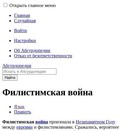
Открыть главное меню
Главная
Случайная
Войти
Настройки
Об Абсурдопедии
Отказ от безответственности
Абсурдопедия
Найти
Филистимская война
Язык
Править
Филистимская
война
произошла в
Незапамятном Году
между
евреями
и филистимлянами. Сражались, вероятнее