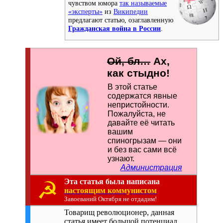
чувством юмора
так называемые
«эксперты»
из
Википедии
предлагают статью, озаглавленную
Гражданская война в России
.
Ой, бл…
Ах,
как стыдно!
В этой статье
содержатся явные
непристойности.
По­жа­лу­йс­та, не
давайте её читать
вашим
спиногрызам — они
и без вас сами всё
узнают.
Администрация
☭
Эта статья была написана
настоящим коммунистом
Завоеваний Октября не отдадим!
Товарищ революционер, данная
статья имеет большой потенциал,