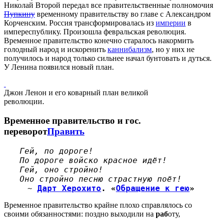
Николай Второй передал все правительственные полномочия
Пупкину
временному правительству во главе с Александром
Корченским. Россия трансформировалась из
империи
в
импереспублику. Произошла февральская революция.
Временное правительство конечно старалось накормить
голодный народ и искоренить
каннибализм
, но у них не
получилось и народ только сильнее начал бунтовать и дуться.
У Ленина появился новый план.
Джон Ленон и его коварный план великой
революции.
Временное правительство и гос.
переворот
Править
Гей, по дороге!
По дороге войско красное идёт!
Гей, оно стройно!
Оно стройно песню страстную поёт!
~
Дарт Херохито
. «
Обращение к гею
»
Временное правительство крайне плохо справлялось со
своими обязанностями: поздно выходили на
раб
оту,