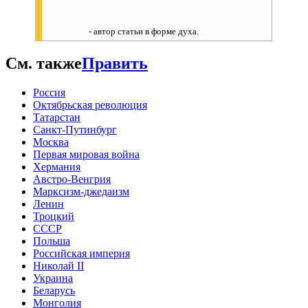
- автор статьи в форме духа.
См. также
Править
Россия
Октябрьская революция
Татарстан
Санкт-Путинбург
Москва
Первая мировая война
Хермания
Австро-Венгрия
Марксизм-джедаизм
Ленин
Троцкий
СССР
Польша
Российская империя
Николай II
Украина
Беларусь
Монголия