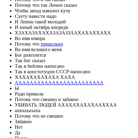
Потому что так Ленин сказал
Чтобы запад навалил кучу
Суету навести надо
И Ленин такой молодой
И юный октябрь впереди
ХЗАХАЗАХАХАЗАЗАЗЗААХАХАХХАХА
Во имя юмора
Потому что
прикольно
Во имя великого меня
Бог разозлится
Так бог сказал
Так в библии написано
Так в конституции СССР написано
ХАХАХАХАХАХА ХАХА
АААААААААААААААААААААААА
Ы
Ради прикола
Потому что смешно и забавно
УБИВАТЬ ЛЮДЕЙ АХАХАХАХАХААХХАА
ахвхахахаха
Потому что не смешно
Забавно
Нет
Да