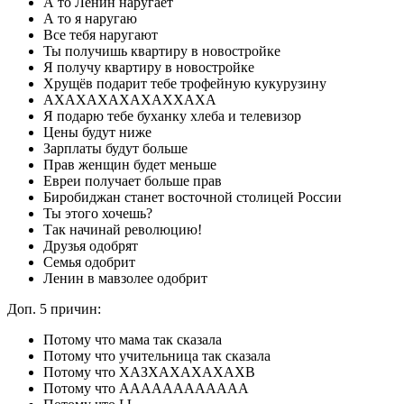
А то Ленин наругает
А то я наругаю
Все тебя наругают
Ты получишь квартиру в новостройке
Я получу квартиру в новостройке
Хрущёв подарит тебе трофейную кукурузину
АХАХАХАХАХАХХАХА
Я подарю тебе буханку хлеба и телевизор
Цены будут ниже
Зарплаты будут больше
Прав женщин будет меньше
Евреи получает больше прав
Биробиджан станет восточной столицей России
Ты этого хочешь?
Так начинай революцию!
Друзья одобрят
Семья одобрит
Ленин в мавзолее одобрит
Доп. 5 причин:
Потому что мама так сказала
Потому что учительница так сказала
Потому что ХАЗХАХАХАХАХВ
Потому что АААААААААААА