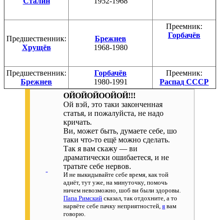
Сталин
1952-1968
Преемник:
Горбачёв
Предшественник:
Брежнев
Хрущёв
1968-1980
Предшественник:
Горбачёв
Преемник:
Брежнев
1980-1991
Распад СССР
ОЙОЙОЙООЙОЙ!!!
Ой вэй, это таки законченная
статья, и пожалуйста, не надо
кричать.
Ви, может быть, думаете себе, шо
таки что-то ещё можно сделать.
Так я вам скажу — ви
драматически ошибаетеся, и не
тратьте себе нервов.
И не выкидывайте себе время, как той
адиёт, тут уже, на минуточку, помочь
ничем невозможно, шоб ви были здоровы.
Папа Римский
сказал, так отдохните, а то
нарвёте себе пачку неприятностей,
я
вам
говорю.