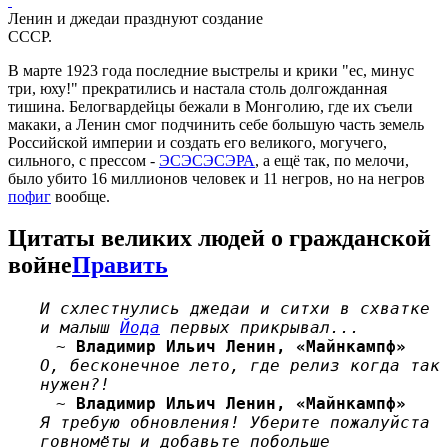
Ленин и джедаи празднуют создание
СССР.
В марте 1923 года последние выстрелы и крики "ес, минус
три, юху!" прекратились и настала столь долгожданная
тишина. Белогвардейцы бежали в Монголию, где их съели
макаки, а Ленин смог подчинить себе большую часть земель
Российской империи и создать его великого, могучего,
сильного, с прессом -
ЭСЭСЭСЭРА
, а ещё так, по мелочи,
было убито 16 миллионов человек и 11 негров, но на негров
пофиг
вообще.
Цитаты великих людей о гражданской
войне
Править
И схлестнулись джедаи и ситхи в схватке
и малыш
Йода
первых прикрывал...
~
Владимир Ильич Ленин, «Майнкампф»
О, бесконечное лето, где релиз когда так
нужен?!
~
Владимир Ильич Ленин, «Майнкампф»
Я требую обновления! Уберите пожалуйста
говномёты и добавьте побольше