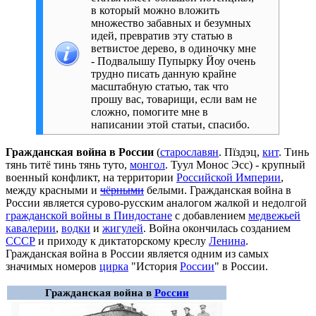
в который можно вложить
множество забавных и безумных
идей, превратив эту статью в
ветвистое дерево, в одиночку мне
- Подвалышу Пупырку Йоу очень
трудно писать данную крайне
масштабную статью, так что
прошу вас, товарищи, если вам не
сложно, помогите мне в
написании этой статьи, спасибо.
Гражданская война в России
(
старославян
. Пїздэц,
кит
. Тинь
тянь титё тинь тянь туто,
монгол
. Туул Монос Эсс) - крупный
военный конфликт, на территории
Российской Империи
,
между красными и
чёрными
белыми. Гражданская война в
России является сурово-русским аналогом жалкой и недолгой
гражданской войны в Пиндостане
с добавлением
медвежьей
кавалерии
,
водки
и
жигулей
. Война окончилась созданием
СССР
и приходу к диктаторскому креслу
Ленина
.
Гражданская война в России является одним из самых
значимых номеров
цирка
"История
России
" в России.
Гражданская война в
России