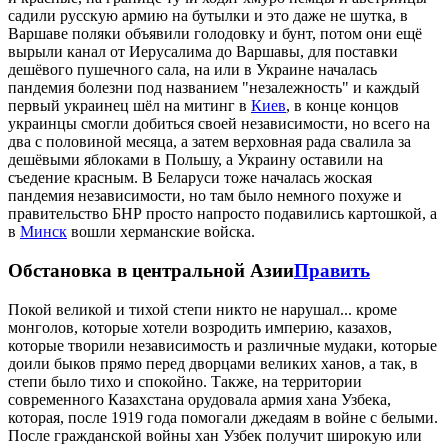
садили русскую армию на бутылки и это даже не шутка, в
Варшаве поляки объявили голодовку и бунт, потом они ещё
вырыли канал от Иерусалима до Варшавы, для поставки
дешёвого пушечного сала, на или в Украине началась
пандемия болезни под названием "незалежность" и каждый
первый украинец шёл на митинг в
Киев
, в конце концов
украинцы смогли добиться своей независимости, но всего на
два с половиной месяца, а затем верховная рада свалила за
дешёвыми яблоками в Польшу, а Украину оставили на
съедение красным. В Беларуси тоже началась жоская
пандемия независимости, но там было немного похуже и
правительство БНР просто напросто подавились картошкой, а
в
Минск
вошли херманские войска.
Обстановка в центральной Азии
Править
Покой великой и тихой степи никто не нарушал... кроме
монголов, которые хотели возродить империю, казахов,
которые творили независимость и различные мудаки, которые
доили быков прямо перед дворцами великих ханов, а так, в
степи было тихо и спокойно. Также, на территории
современного Казахстана орудовала армия хана Узбека,
которая, после 1919 года помогали джедаям в войне с белыми.
После гражданской войны хан Узбек получит широкую или