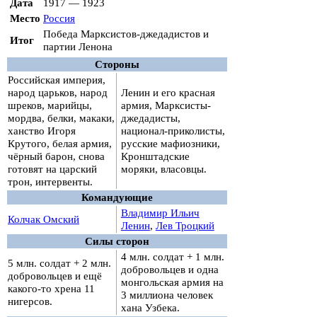
Дата
1917 — 1923
Место
Россия
Победа Марксистов-джедадистов и
Итог
партии Ленона
Стороны
Российская империя,
народ царьков, народ
Ленин и его красная
шреков, марийцы,
армия, Марксисты-
мордва, белки, макаки,
джедадисты,
ханство Игоря
национал-приколисты,
Крутого, белая армия,
русские мафиозники,
чёрный барон, снова
Кронштадские
готовят на царский
моряки, власовцы.
трон, интервенты.
Командующие
Владимир Ильич
Колчак Омский
Ленин
,
Лев Троцкий
Силы сторон
4 млн. солдат + 1 млн.
5 млн. солдат + 2 млн.
добровольцев и одна
добровольцев и ещё
монгольская армия на
какого-то хрена 11
3 миллиона человек
нигерсов.
хана Узбека.