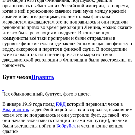
В декабре 1918 года Финляндия, под шумок, решила
организовать съебастьян из Российской империи, в то время,
когда в ней происходило смачное гачи мучи между красной
армией и белогвардейцами, но некоторым финским
марксистам джедадистам это не понравилось и они подняли
революция прямо во время революции Ленина, можно сказать
что это была революция в квадрате. В конце концов
коммунисты всё таки проиграли и были отправлены в
суровые финские гулаги где заключённым не давали финскую
водку, аккордеон и парится в финской сауне. В последствии
все кто были так или иначе причастны марксистской-
джедадистской революции в Финляндии были расстреляны из
говномёта.
Бунт чехов
Править
Чех обыкновенный, бунтует, фото в цвете.
В январе 1919 года поезд
РЖД
который перевозил чехов в
Владивосток
за дешёвой икрой заглох и взорвался, выжившим
чехам это не понравилось и они устроили бунт, да такой, что
они начали захватывать станции и сами жд пути(н), но чехи
были заставлены пойти в
Бобруйск
и чехи в конце концов
сдались.