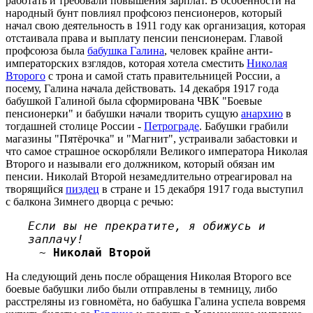
работать и требовали повышения зарплат. В особенности на
народный бунт повлиял профсоюз пенсионеров, который
начал свою деятельность в 1911 году как организация, которая
отстаивала права и выплату пенсии пенсионерам. Главой
профсоюза была
бабушка Галина
, человек крайне анти-
императорских взглядов, которая хотела сместить
Николая
Второго
с трона и самой стать правительницей России, а
посему, Галина начала действовать. 14 декабря 1917 года
бабушкой Галиной была сформирована ЧВК "Боевые
пенсионерки" и бабушки начали творить сущую
анархию
в
тогдашней столице России -
Петрограде
. Бабушки грабили
магазины "Пятёрочка" и "Магнит", устраивали забастовки и
что самое страшное оскорбляли Великого императора Николая
Второго и называли его должником, который обязан им
пенсии. Николай Второй незамедлительно отреагировал на
творящийся
пиздец
в стране и 15 декабря 1917 года выступил
с балкона Зимнего дворца с речью:
Если вы не прекратите, я обижусь и
заплачу!
~
Николай Второй
На следующий день после обращения Николая Второго все
боевые бабушки либо были отправлены в темницу, либо
расстреляны из говномёта, но бабушка Галина успела вовремя