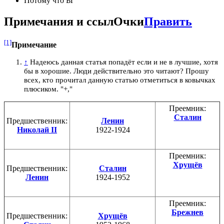
Потому что Ы
Примечания и ссылОчки
Править
[1]
Примечание
↑
Надеюсь данная статья попадёт если и не в лучшие, хотя
бы в хорошие. Люди действительно это читают? Прошу
всех, кто прочитал данную статью отметиться в ковычках
плюсиком. "+,"
Преемник:
Сталин
Предшественник:
Ленин
Николай II
1922-1924
Преемник:
Хрущёв
Предшественник:
Сталин
Ленин
1924-1952
Преемник:
Брежнев
Предшественник:
Хрущёв