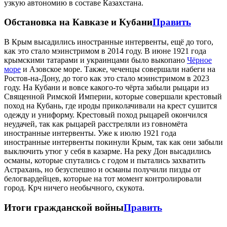
узкую автономию в составе Казахстана.
Обстановка на Кавказе и Кубани
Править
В Крым высадились иностранные интервенты, ещё до того,
как это стало мэинстримом в 2014 году. В июне 1921 года
крымскими татарами и украинцами было выкопано
Чёрное
море
и Азовское море. Также, чеченцы совершали набеги на
Ростов-на-Дону, до того как это стало мэинстримом в 2023
году. На Кубани и вовсе какого-то чёрта забыли рыцари из
Священной Римской Империи, которые совершали крестовый
поход на Кубань, где ироды приколачивали на крест сушится
одежду и униформу. Крестовый поход рыцарей окончился
неудачей, так как рыцарей расстреляли из говномёта
иностранные интервенты. Уже к июлю 1921 года
иностранные интервенты покинули Крым, так как они забыли
выключить утюг у себя в казарме. На реку Дон высадились
османы, которые спутались с годом и пытались захватить
Астрахань, но безуспешно и османы получили пизды от
белогвардейцев, которые на тот момент контролировали
город. Крч ничего необычного, скукота.
Итоги гражданской войны
Править