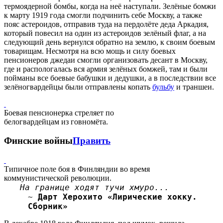
термоядерной бомбы, когда на неё наступали. Зелёные бомжи
к марту 1919 года смогли подчинить себе Москву, а также
пояс астероидов, отправив туда на пердолёте деда Аркадия,
который повесил на один из астероидов зелёный флаг, а на
следующий день вернулся обратно на землю, к своим боевым
товарищам. Несмотря на всю мощь и силу боевых
пенсионеров джедаи смогли организовать десант в Москву,
где и распологалась вся армия зелёных бомжей, там и были
пойманы все боевые бабушки и дедушки, а в последствии все
зелёногвардейцы были отправлены копать
бульбу
и траншеи.
Боевая пенсионерка стреляет по
белогвардейцам из говномёта.
Финские войны
Править
Типичное поле боя в Финляндии во время
коммунистической революции.
На границе ходят тучи хмуро...
~
Дарт Херохито «Лирические хокку.
Сборник»