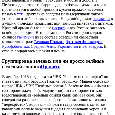
Белогвардейцы начали перекрывать мосты и дороги в
Петрограде и строить баррикады, но боевые хомячки могли
протиснуться в любой просак и кусали вражеских солдат
прямо в
х*й
. Вражеские солдаты не выдерживали такого
унижения и либо скидывались в Неву, либо делали
харакири
в
лучших японских традициях при помощи винтовки с штыком.
Красной армии было на всё
насрать
и вся Россия зажглась
огнём революции. В то время как в России происходило
смачное
гачимучи
из ее состава совершили съебастьян
множество стран:
Великая Польша
,
братская Финляндия
,
Русофобалтика
,
Средняя Азия
,
Украинстан
и
Бульбарусь
. В
стране воцарилась анархия и война.
Группировка зелёных или же просто зелёные
(зелёный слоник)
Править
В декабре 1918 года остатки ЧВК "Боевые пенсионерки" во
главе с внучкой бабушки Галины бабушкой Машей основали
новую ЧВК - ЧВК "Зелёные бомжи". Зелёные бомжи были ни
на стороне джедаев (коммунистов) ни на стороне ситхов
(белогвардейцев) зелёный бомжи были сами за себя, они
совершали разорительные набеги на ближайшие магазины
"перекрёсток", воровали яблоки из сада соседа, в качестве
кавалерии боевые бабушки и деды использовали коров, а в
качестве мин коровьи лепёшки, которые взрывались с силой