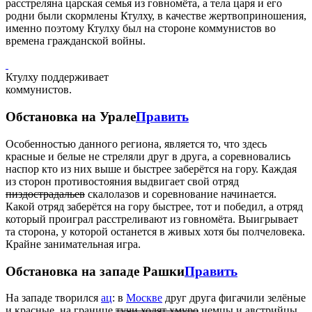
расстреляна царская семья из говномёта, а тела царя и его
родни были скормлены Ктулху, в качестве жертвоприношения,
именно поэтому Ктулху был на стороне коммунистов во
времена гражданской войны.
Ктулху поддерживает
коммунистов.
Обстановка на Урале
Править
Особенностью данного региона, является то, что здесь
красные и белые не стреляли друг в друга, а соревновались
наспор кто из них выше и быстрее заберётся на гору. Каждая
из сторон противостояния выдвигает свой отряд
пиздострадальев
скалолазов и соревнование начинается.
Какой отряд заберётся на гору быстрее, тот и победил, а отряд
который проиграл расстреливают из говномёта. Выигрывает
та сторона, у которой останется в живых хотя бы полчеловека.
Крайне занимательная игра.
Обстановка на западе Рашки
Править
На западе творился
ац
: в
Москве
друг друга фигачили зелёные
и красные, на границе
тучи ходят хмуро
немцы и австрийцы