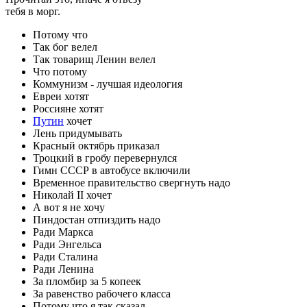
тебя в морг.
Потому что
Так бог велел
Так товарищ Ленин велел
Что потому
Коммунизм - лучшая идеология
Евреи хотят
Россияне хотят
Путин
хочет
Лень придумывать
Красный октябрь приказал
Троцкий в гробу перевернулся
Гимн СССР в автобусе включили
Временное правительство свергнуть надо
Николай II хочет
А вот я не хочу
Пиндостан отпиздить надо
Ради Маркса
Ради Энгельса
Ради Сталина
Ради Ленина
За пломбир за 5 копеек
За равенство рабочего класса
Потому что я так сказал