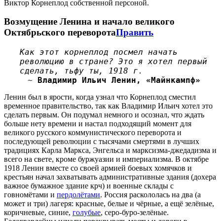
Виктор Корнеплод собственной персоной.
Возмущение Ленина и начало великого
Октябрьского переворота
Править
Как этот корнеплод посмел начать
революцию в стране? Это я хотел первый
сделать, тьфу ты, 1918 г.
~
Владимир Ильич Ленин, «Майнкампф»
Ленин был в ярости, когда узнал что Корнеплод сместил
временное правительство, так как Владимир Ильич хотел это
сделать первым. Он подумал немного и осознал, что ждать
больше нету времени и настал подходящий момент для
великого русского коммунистического переворота и
последующей революции с тысячами смертями в лучших
традициях Карла Маркса, Энгельса и марксизма-джедадизма и
всего на свете, кроме буржуазии и империализма. В октябре
1918 Ленин вместе со своей армией боевых хомячков и
крестьян начал захватывать административные здания (дохера
важное бумажное здание крч) и военные склады с
говномётами и
пердолётами
. Россия раскололась на два (а
может и три) лагеря: красные, белые и чёрные, а ещё зелёные,
коричневые, синие,
голубые
, серо-буро-зелёные.