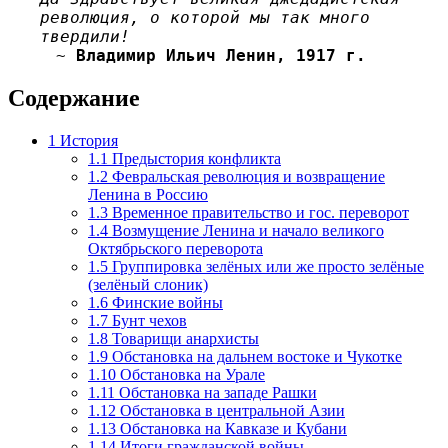
революция, о которой мы так много
твердили!
~
Владимир Ильич Ленин, 1917 г.
Содержание
1
История
1.1
Предыстория конфликта
1.2
Февральская революция и возвращение
Ленина в Россию
1.3
Временное правительство и гос. переворот
1.4
Возмущение Ленина и начало великого
Октябрьского переворота
1.5
Группировка зелёных или же просто зелёные
(зелёный слоник)
1.6
Финские войны
1.7
Бунт чехов
1.8
Товарищи анархисты
1.9
Обстановка на дальнем востоке и Чукотке
1.10
Обстановка на Урале
1.11
Обстановка на западе Рашки
1.12
Обстановка в центральной Азии
1.13
Обстановка на Кавказе и Кубани
1.14
Итоги гражданской войны