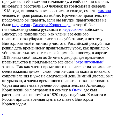
прогуливали её и хамили начальнику, а ещё, так, по мелочи,
виноваты в расстреле 150 человек из говномёта в феврале
1918 года, виноваты в всероссийском голоде, смерти
лимона
человек и проигрышах на войне. Временное правительство
продолжало бы править, если бы внутри правительства не
было
пердателя
-
Виктора Корнеплода
, который был
главнокомандующим русскими и
нерусскими
войсками.
Виктору не понравилось, как члены временного
правительства убирали листья на субботнике, а поэтому
Виктор, как ещё и министр чистоты Российской республики
решил дать временному правительству урок, как правильно
убирать листья, вместе со своей армией, а посему, в апреле
1918 начал свой поход до Зимнего дворца, где временное
правительство и придумывало все свои "
охренительные
"
законы. Так как члены временного правительства занимались
очень важным делом - сном, они не смогли оказать никакого
сопротивления и уже на следующий день Зимний дворец был
штурмован, а члены временного правительства арестованы.
Через два дня глава временного правительства Александр
Корченский был отправлен в ссылку в
Омск
, где был
расстрелян из говномёта в 1920 году голубями. К власти в
России пришла военная хунта во главе с Виктором
Корнеплодом.