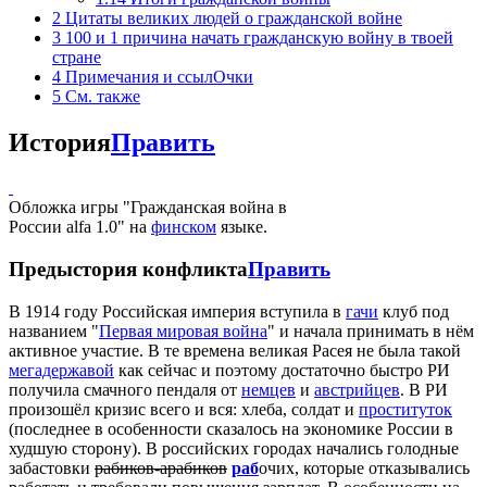
2
Цитаты великих людей о гражданской войне
3
100 и 1 причина начать гражданскую войну в твоей
стране
4
Примечания и ссылОчки
5
См. также
История
Править
Обложка игры "Гражданская война в
России alfa 1.0" на
финском
языке.
Предыстория конфликта
Править
В 1914 году Российская империя вступила в
гачи
клуб под
названием "
Первая мировая война
" и начала принимать в нём
активное участие. В те времена великая Расея не была такой
мегадержавой
как сейчас и поэтому достаточно быстро РИ
получила смачного пендаля от
немцев
и
австрийцев
. В РИ
произошёл кризис всего и вся: хлеба, солдат и
проституток
(последнее в особенности сказалось на экономике России в
худшую сторону). В российских городах начались голодные
забастовки
рабиков-арабиков
раб
очих, которые отказывались