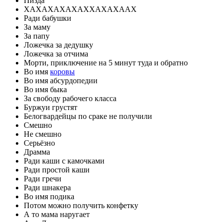
Пизда
ХАХАХАХАХАХХАХАХААХ
Ради бабушки
За маму
За папу
Ложечка за дедушку
Ложечка за отчима
Морти, приключение на 5 минут туда и обратно
Во имя
коровы
Во имя абсурдопедии
Во имя быка
За свободу рабочего класса
Буржуи грустят
Белогвардейцы по сраке не получили
Смешно
Не смешно
Серьёзно
Драмма
Ради каши с камочками
Ради простой каши
Ради гречи
Ради шнакера
Во имя подика
Потом можно получить конфетку
А то мама наругает