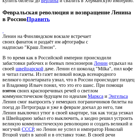
купить билеты до
Берлина
и свалить в Херманскую империю.
Февральская революция и возвращение Ленина
в Россию
Править
Ленин на Финляндском вокзале встречает
своих фанаток и раздаёт им афтографы с
надписью "Краш Лэнон".
В то время как в Российской империи происходили
забастовки рабочих и боевых пенсионеров
Ленин
отдыхал на
своей
швейцарской
даче. Ленин ел шоколад "Milka", пил кофе
и читал газеты. Из газет великий вождь всенародного
великого пролетариата узнал, что в России происходит пиздец
и Владимир Ильич понял, что это его шанс. При помощи
взяток
своих красноречивых речей о светлом
коммунистическом будущем по идеалам
Маркса
и
Энгельса
Ленин смог выпросить у немецких пограничников билеты на
поезд до Петрограда и уже в феврале доехал до него, там
Ленин выключил утюг в своей квартире, так как тогда уезжал
в Швейцарию забыл его выключить, а заодно решил устроить
великую коммунистическую революцию и создать великий и
могучий
СССР
, но Ленин не успел и император Николай
Второй ушёл в запой и в отставку тоже. В своей речи