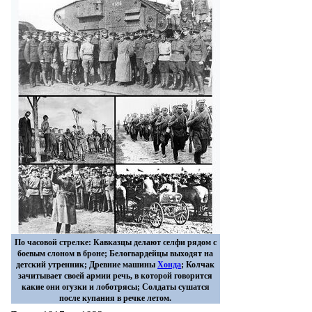
По часовой стрелке: Кавказцы делают селфи рядом с
боевым слоном в броне; Белогвардейцы выходят на
детский утренник; Древние машины
Хонда
; Колчак
зачитывает своей армии речь, в которой говорится
какие они огузки и лоботрясы; Солдаты сушатся
после купания в речке летом.