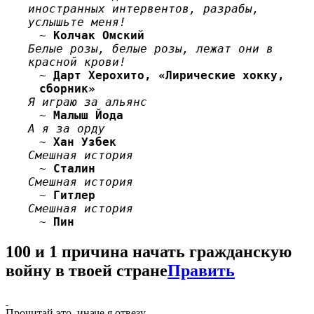
иностранных интервентов, разрабы,
услышьте меня!
~
Колчак Омский
Белые розы, белые розы, лежат они в
красной крови!
~
Дарт Херохито, «Лирические хокку,
сборник»
Я играю за альянс
~
Малыш Йода
А я за орду
~
Хан Узбек
Смешная история
~
Сталин
Смешная история
~
Гитлер
Смешная история
~
Пин
100 и 1 причина начать гражданскую
войну в твоей стране
Править
Прочитай это, иначе я отвезу