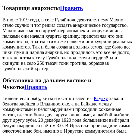
Товарищи анархисты
Править
В июле 1919 года, в селе Гуляйполе девятилетнему Махно
стало скучно и тот решил создать анархическое государство,
Махно имел много друзей-первоклашек и вооружившись
палками они начали хуярить крапиву, представляя что они
коммунисты, а затем этими же палками они хуярили реальных
коммунистов. Так и была создана вольная земля, где было всё
чики-пуки и царила анархия, но продлилось это всё не долго,
так как потом к селу Гуляйполе подлетели пердолёты и
скинули на село 250 тысяч тонн тротила, образовав
гуляйпольский кратер.
Обстановка на дальнем востоке и
Чукотке
Править
Тюлени если рыбу, киты и касатки вместе с
Ктулху
хавали
белогвардейцев в Владивостоке, а на Байкале между
коммунистами и белогвардейцами проходили хоккейные
матчи, где они били друг друга клюшками, а шайбой выбили
друг другу зубы. 20 декабря 1920 года большевики выйграли
белую гвардию со счётом 3:0. В Иркутске происходили самые
ожесточённые бои, именно в Иркутске коммунистами была