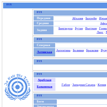
п
·
о
·
в
п
·
о
·
в
Передняя
Абхазия
·
Бахрейн
·
Израи
Средняя
Афга
Бангладеш
·
Бутан
·
Вьетнам
·
Гонко
Задняя
Лаос
·
п
·
о
·
в
Северная
Аргентина
·
Боливия
·
Бразилия
·
Вуву
Латинская
п
·
о
·
в
п
·
о
·
в
Арабская
Габон
·
Западная Сахара
·
Кения
Банановая
п
·
о
·
в
Боги
Англосаксы