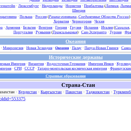
тенштейн
·
Люксембург
·
Нидерланды
·
Норвегия
·
Прибалтика
(
Латвия
,
Литв
Швеция
рцыговина
·
Польша
·
Россия
(
Рашка-говняшка
,
Соединенные Области России
)
Хорватия
·
Черногория
·
Чехия
ра
·
Армения
·
Бельгия
·
Венгрия
·
Греция
·
Грузия
·
Испания
·
Италия
(
Сицилия
,
Португалия
·
Румыния
(
Трансильвания
) ·
Сан-Эсперанто
·
Турция
·
Фра
Океания
·
Микронезия
·
Новая Зеландия
·
Океания
·
Палау
·
Папуа-Новая Гвинея
·
Само
Исторические державы
лецкая Империя
·
Византия
·
Водосточная Германия
·
Империя Инков
·
Курлянд
империя
·
СРИ
·
СССР
·
Татаро-монгольская космическая империя
·
Французские
Странные образования
Страна-Стан
азахстан
·
Курдистан
·
Кыргызстан
·
Пакистан
·
Таджикистан
·
Туркменб
&oldid=553375