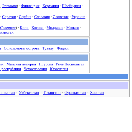
а
,
Эстония
) ·
Финляндия
·
Хермания
·
Швейцария
·
 ·
Саратов
·
Сербия
·
Словакия
·
Словения
·
Украина
·
Cеверная
) ·
Кипр
·
Косово
·
Молдавия
·
Монако
·
нкистан
а
·
Соломоновы острова
·
Тувалу
·
Фиджи
ия
·
Майская империя
·
Пруссия
·
Речь Посполитая
·
 республики
·
Чехословакия
·
Югославия
ашыстан
·
Узбекистан
·
Татарстан
·
Франкистан
·
Хаястан