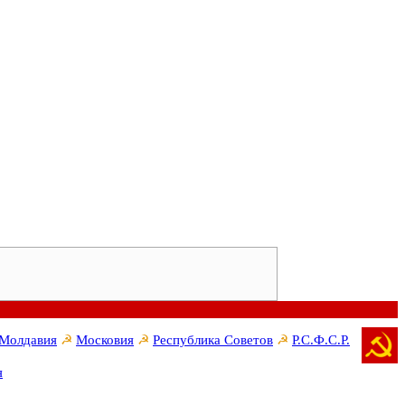
Молдавия
☭
Московия
☭
Республика Советов
☭
Р.С.Ф.С.Р.
я