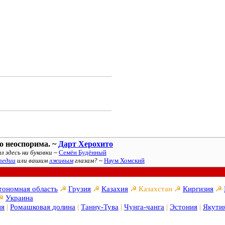
о неоспорима. ~
Дарт Херохито
л здесь ни буковки
~
Семён Будённый
педии
или вашим
лживым
глазам?
~
Наум Хомский
тономная область
☭
Грузия
☭
Казахия
☭
Казахстан
☭
Киргизия
☭
☭
Украина
ия
|
Ромашковая долина
|
Танну-Тува
|
Чунга-чанга
|
Эстония
|
Якути