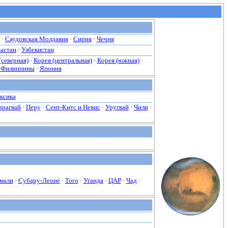
·
Саудовская Молдавия
·
Сирия
·
Чечня
ыстан
·
Узбекистан
(северная)
·
Корея (центральная)
·
Корея (южная)
·
·
Филиппины
·
Япония
ксика
арагвай
·
Перу
·
Сент-Китс и Невис
·
Уругвай
·
Чили
·
мали
·
Субару-Леоне
·
Того
·
Уганда
·
ЦАР
·
Чад
·