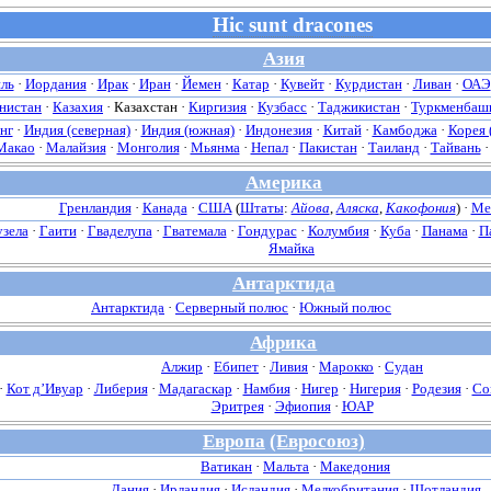
Hic sunt dracones
Азия
ль
·
Иордания
·
Ирак
·
Иран
·
Йемен
·
Катар
·
Кувейт
·
Курдистан
·
Ливан
·
ОАЭ
нистан
·
Казахия
·
Казахстан
·
Киргизия
·
Кузбасс
·
Таджикистан
·
Туркменбаш
нг
·
Индия (северная)
·
Индия (южная)
·
Индонезия
·
Китай
·
Камбоджа
·
Корея 
Макао
·
Малайзия
·
Монголия
·
Мьянма
·
Непал
·
Пакистан
·
Таиланд
·
Тайвань
Америка
Гренландия
·
Канада
·
США
(
Штаты
:
Айова
,
Аляска
,
Какофония
) ·
Ме
зела
·
Гаити
·
Гваделупа
·
Гватемала
·
Гондурас
·
Колумбия
·
Куба
·
Панама
·
П
Ямайка
Антарктида
Антарктида
·
Серверный полюс
·
Южный полюс
Африка
Алжир
·
Ебипет
·
Ливия
·
Марокко
·
Судан
·
Кот д’Ивуар
·
Либерия
·
Мадагаскар
·
Намбия
·
Нигер
·
Нигерия
·
Родезия
·
Со
Эритрея
·
Эфиопия
·
ЮАР
Европа
(Евросоюз)
Ватикан
·
Мальта
·
Македония
Дания
·
Ирландия
·
Исландия
·
Мелкобритания
·
Шотландия