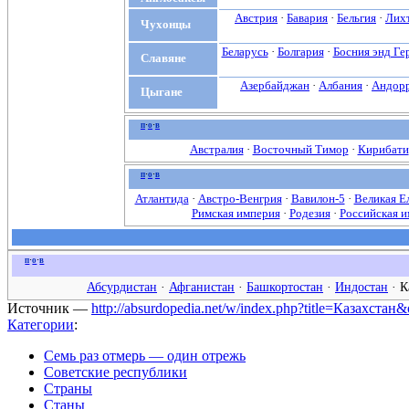
Австрия
·
Бавария
·
Бельгия
·
Лих
Чухонцы
Беларусь
·
Болгария
·
Босния энд Ге
Славяне
Азербайджан
·
Албания
·
Андор
Цыгане
п
·
о
·
в
Австралия
·
Восточный Тимор
·
Кирибати
п
·
о
·
в
Атлантида
·
Австро-Венгрия
·
Вавилон-5
·
Великая Е
Римская империя
·
Родезия
·
Российская 
п
·
о
·
в
Абсурдистан
·
Афганистан
·
Башкортостан
·
Индостан
·
К
Источник —
http://absurdopedia.net/w/index.php?title=Казахстан
Категории
:
Семь раз отмерь — один отрежь
Советские республики
Страны
Станы