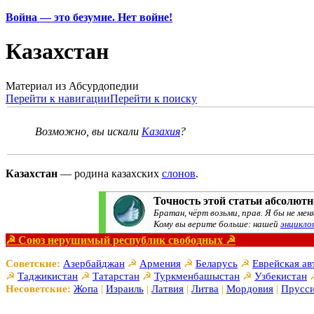
Война — это безумие. Нет войне!
Казахстан
Материал из Абсурдопедии
Перейти к навигации
Перейти к поиску
Возможно, вы искали
Казахия
?
Казахстан
— родина казахских
слонов
.
Точность этой статьи абсолютн
Братан, чёрт возьми, прав. Я бы не меня
Кому вы верите больше: нашей
энцикло
☭ Союз нерушимый республик свободных ☭
Советские:
Азербайджан
☭
Армения
☭
Беларусь
☭
Еврейская ав
☭
Таджикистан
☭
Татарстан
☭
Туркменбашыстан
☭
Узбекистан
Несоветские:
Жопа
|
Израиль
|
Латвия
|
Литва
|
Мордовия
|
Прусс