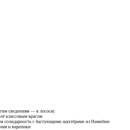
гим сведениям — в лосося)
 её классовым врагом
зом солидарность с бастующими шахтёрами из Намибии
 имя и вареники