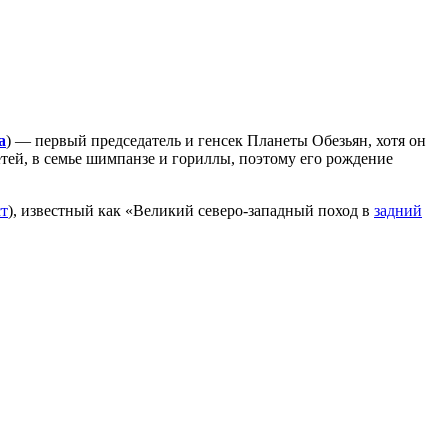
а
) — первый председатель и генсек Планеты Обезьян, хотя он
детей, в семье шимпанзе и гориллы, поэтому его рождение
ст
), известный как «Великий северо-западный поход в
задний