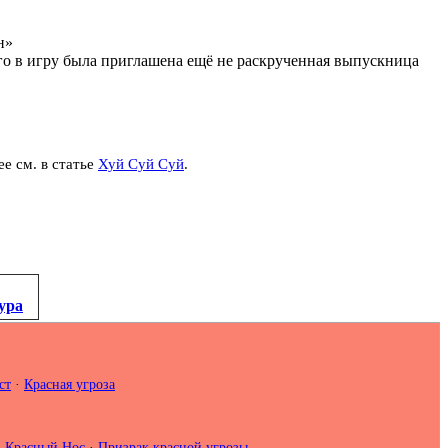
н»
его в игру была приглашена ещё не раскрученная выпускница
ее см. в статье
Хуй Суй Суй
.
ура
ст
·
Красная угроза
 Красный Нос
·
Призрак красной угрозы