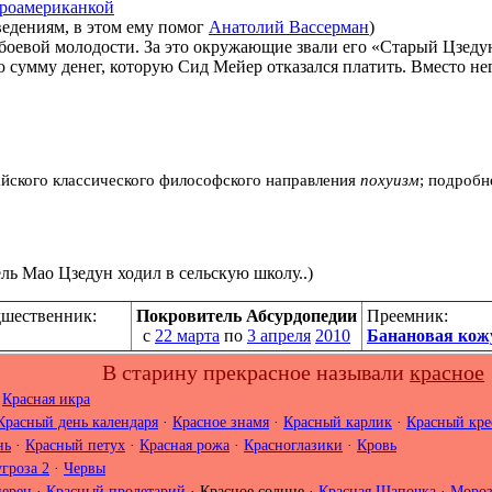
роамериканкой
ведениям, в этом ему помог
Анатолий Вассерман
)
 боевой молодости. За это окружающие звали его «Старый Цзеду
ую сумму денег, которую Сид Мейер отказался платить. Вместо н
йского классического философского направления
похуизм
; подробн
ль Мао Цзедун ходил в сельскую школу..)
шественник:
Покровитель Абсурдопедии
Преемник:
с
22 марта
по
3 апреля
2010
Банановая кож
В старину прекрасное называли
красное
·
Красная икра
Красный день календаря
·
Красное знамя
·
Красный карлик
·
Красный кре
нь
·
Красный петух
·
Красная рожа
·
Красноглазики
·
Кровь
угроза 2
·
Червы
перец
·
Красный пролетарий
·
Красное солнце
·
Красная Шапочка
·
Мороз