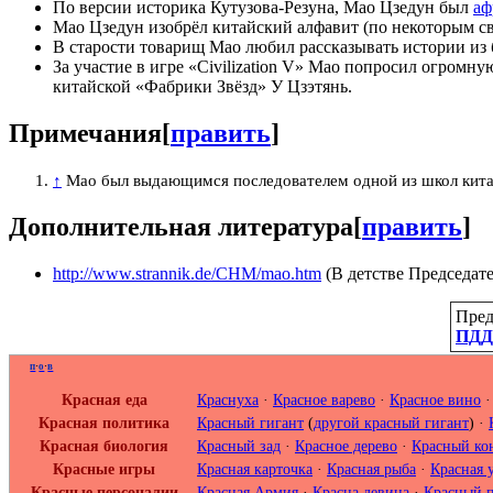
По версии историка Кутузова-Резуна, Мао Цзедун был
аф
Мао Цзедун изобрёл китайский алфавит (по некоторым с
В старости товарищ Мао любил рассказывать истории из
За участие в игре «Civilization V» Мао попросил огромн
китайской «Фабрики Звёзд» У Цзэтянь.
Примечания
[
править
]
↑
Мао был выдающимся последователем одной из школ кита
Дополнительная литература
[
править
]
http://www.strannik.de/CHM/mao.htm
(В детстве Председате
Пред
ПДД
п
·
о
·
в
Красная еда
Краснуха
·
Красное варево
·
Красное вино
Красная политика
Красный гигант
(
другой красный гигант
) ·
Красная биология
Красный зад
·
Красное дерево
·
Красный ко
Красные игры
Красная карточка
·
Красная рыба
·
Красная 
Красные персоналии
Красная Армия
·
Красна девица
·
Красный 