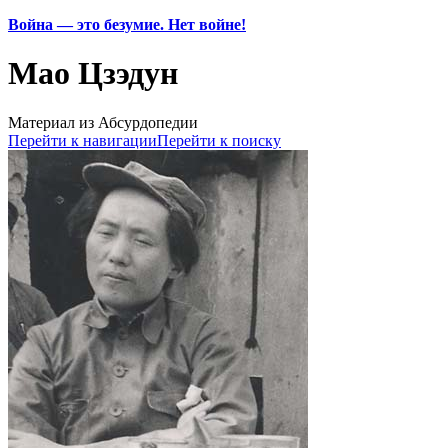
Война — это безумие. Нет войне!
Мао Цзэдун
Материал из Абсурдопедии
Перейти к навигации
Перейти к поиску