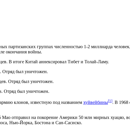
ных партизанских группах численностью 1-2 миллиарда человек
ле окончания войны.
цев. В итоге Китай аннексировал Тибет и Толай-Ламу.
. Отряд был уничтожен.
цев. Отряд был уничтожен.
в. Отряд был уничтожен.
[1]
 армию клонов, известную под названием
хуйвейбины
. В 196
Мао отправил на покорение Америки 50 млн мирных хуацяо, во
оса, Нью-Йорка, Бостона и Сан-Сасиско.