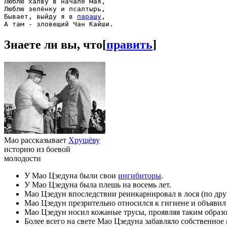
Люблю халву в начале мая,

Люблю зелёнку и псалтырь,

Бывает, выйду я в 
парашу
,

Знаете ли вы, что
[
править
]
Мао рассказывает
Хрущёву
историю из боевой
молодости
У Мао Цзедуна были свои
ингибиторы
.
У Мао Цзедуна была плешь на восемь лет.
Мао Цзедун впоследствии реинкарнировал в лося (по дру
Мао Цзедун презрительно относился к гигиене и объявил
Мао Цзедун носил кожаные трусы, проявляя таким обра
Более всего на свете Мао Цзедуна забавляло собственное