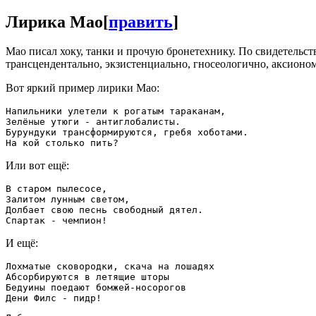
Лирика Мао
[
править
]
Мао писал хоку, танки и прочую бронетехнику. По свидетельст
трансцендентально, экзистенциально, гносеологично, аксионо
Вот яркий пример лирики Мао:
Напильники улетели к рогатым тараканам,

Зелёные утюги - антиглобалисты.

Бурундуки трансформируются, гребя хоботами.

Или вот ещё:
В старом пылесосе, 

Залитом лунным светом,

Долбает свою песнь свободный дятел.

И ещё:
Лохматые сковородки, скача на лошадях

Абсорбируются в летящие шторы

Бедуины поедают бомжей-носорогов
