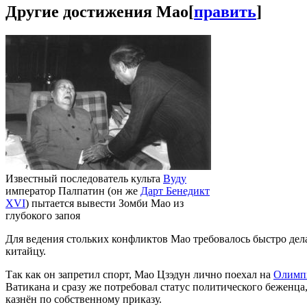
Другие достижения Мао
[
править
]
Известный последователь культа
Вуду
император Палпатин (он же
Дарт Бенедикт
XVI
) пытается вывести Зомби Мао из
глубокого запоя
Для ведения стольких конфликтов Мао требовалось быстро дела
китайцу.
Так как он запретил спорт, Мао Цзэдун лично поехал на
Олимп
Ватикана и сразу же потребовал статус политического беженца,
казнён по собственному приказу.