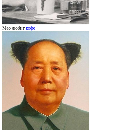
Мао любит
кофе