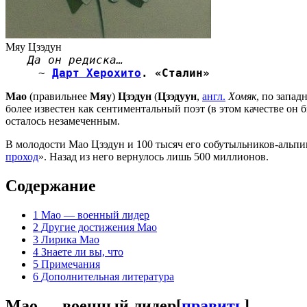
Мяу Цзэдун
Да он редиска…
~
Дарт Херохито
. «Сталин»
Мао
(правильнее
Мяу
)
Цзэдун
(
Цзэдуун
,
англ.
Хомяк
, по запад
более известен как сентиментальный поэт (в этом качестве он
осталось незамеченным.
В молодости Мао Цзэдун и 100 тысяч его собутыльников-альп
проход
». Назад из него вернулось лишь 500 миллионов.
Содержание
1
Мао — военный лидер
2
Другие достижения Мао
3
Лирика Мао
4
Знаете ли вы, что
5
Примечания
6
Дополнительная литература
Мао — военный лидер
[
править
]