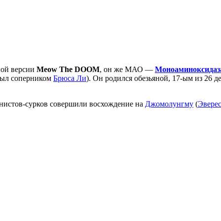
ной версии
Meow The DOOM
, он же МАО —
Моноаминоксидаз
 был соперником
Брюса Ли
). Он родился обезьяной, 17-ым из 26 
инистов-сурков совершили восхождение на
Джомолунгму
(
Эвере