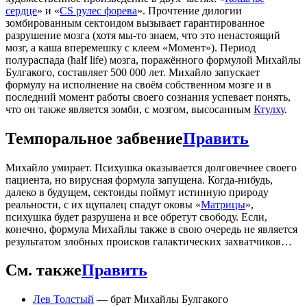
сердце
» и «
CS рулес форева
». Прочтение дилогии
зомбированным сектоидом вызывает гарантированное
разрушение мозга (хотя мы-то знаем, что это ненастоящий
мозг, а каша вперемешку с клеем «Момент»). Период
полураспада (half life) мозга, поражённого формулой Михайлы
Булгакого, составляет 500 000 лет. Михайло запускает
формулу на исполнение на своём собственном мозге и в
последний момент работы своего сознания успевает понять,
что он также является зомби, с мозгом, высосанным
Ктулху
.
Темпоральное забвение
Править
Михайло умирает. Психушка оказывается долговечнее своего
пациента, но вирусная формула запущена. Когда-нибудь,
далеко в будущем, сектоиды поймут истинную природу
реальности, с их щупалец спадут оковы «
Матрицы
»,
психушка будет разрушена и все обретут свободу. Если,
конечно, формула Михайлы также в свою очередь не является
результатом злобных происков галактических захватчиков…
См. также
Править
Лев Толстый
— брат Михайлы Булгакого