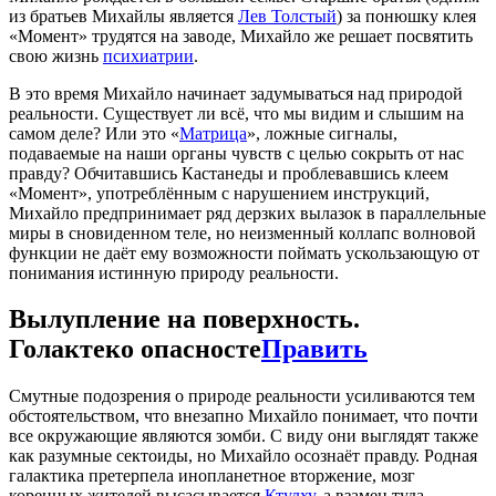
из братьев Михайлы является
Лев Толстый
) за понюшку клея
«Момент» трудятся на заводе, Михайло же решает посвятить
свою жизнь
психиатрии
.
В это время Михайло начинает задумываться над природой
реальности. Существует ли всё, что мы видим и слышим на
самом деле? Или это «
Матрица
», ложные сигналы,
подаваемые на наши органы чувств с целью сокрыть от нас
правду? Обчитавшись Кастанеды и проблевавшись клеем
«Момент», употреблённым с нарушением инструкций,
Михайло предпринимает ряд дерзких вылазок в параллельные
миры в сновиденном теле, но неизменный коллапс волновой
функции не даёт ему возможности поймать ускользающую от
понимания истинную природу реальности.
Вылупление на поверхность.
Голактеко опасносте
Править
Смутные подозрения о природе реальности усиливаются тем
обстоятельством, что внезапно Михайло понимает, что почти
все окружающие являются зомби. С виду они выглядят также
как разумные сектоиды, но Михайло осознаёт правду. Родная
галактика претерпела инопланетное вторжение, мозг
коренных жителей высасывается
Ктулху
, а взамен туда