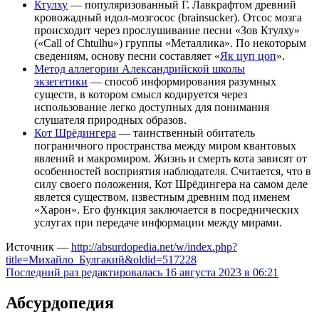
Ктулху
— популяризованный Г. Лавкрафтом древний
кровожадный идол-мозгосос (brainsucker). Отсос мозга
происходит через прослушивание песни «Зов Ктулху»
(«Call of Chtulhu») группы «Металлика». По некоторым
сведениям, основу песни составляет «
Як цуп цоп
».
Метод аллегории Александрийской школы
экзегетики
— способ информирования разумных
существ, в котором смысл кодируется через
использование легко доступных для понимания
слушателя природных образов.
Кот Шрёдингера
— таинственный обитатель
пограничного пространства между миром квантовых
явлений и макромиром. Жизнь и смерть кота зависят от
особенностей восприятия наблюдателя. Считается, что в
силу своего положения, Кот Шрёдингера на самом деле
явлется существом, известным древним под именем
«Харон». Его функция заключается в посреднических
услугах при передаче информации между мирами.
Источник —
http://absurdopedia.net/w/index.php?
title=Михайло_Булгакий&oldid=517228
Последний раз редактировалась 16 августа 2023 в 06:21
Абсурдопедия