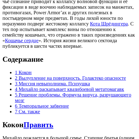
чьё сознание приводит к коллапсу волновой функции и её
фиксации в виде воочию наблюдаемых записок на манжетах,
противогазах, Power Armor’ах и других полезных в
постъядерном мире предметах. В годы лихой юности по
неразумию подверг жестокому коллапсу
Кота Шрёдингера
. С
тех пор испытывает комплекс вины по отношению к
семейству кошачьих, что отражено в таких произведениях как
«
Кошачье сердце
». История жизни великого сектоида
публикуется в шести частях впервые.
Содержание
1
Кокон
2
Вылупление на поверхность. Голактеко опасносте
3
Миссия невыполнима. Психушка
4
Михайло раскапывает квазибоевой метатомагавк
5
Решение проблемы. Формула вируса, разрушающего
мозг
6
Темпоральное забвение
7
См. также
Кокон
Править
Михайло рождается в большой семье. Старшие братья (одним