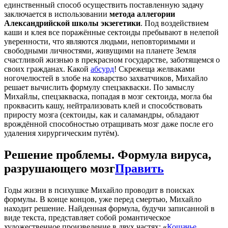
единственный способ осуществить поставленную задачу
заключается в использовании
метода аллегории
Александрийской школы экзегетики
. Под воздействием
каши и клея все поражённые сектоиды пребывают в нелепой
уверенности, что являются людьми, неповторимыми и
свободными личностями, живущими на планете Земля
счастливой жизнью в прекрасном государстве, заботящемся о
своих гражданах. Какой
абсурд
! Скрежеща желваками
ногочелюстей в злобе на коварство захватчиков, Михайло
решает вычислить формулу спецзакваски. По замыслу
Михайлы, спецзакваска, попадая в мозг сектоида, могла бы
проквасить кашу, нейтрализовать клей и способствовать
приросту мозга (сектоиды, как и саламандры, обладают
врождённой способностью отращивать мозг даже после его
удаления хирургическим путём).
Решение проблемы. Формула вируса,
разрушающего мозг
Править
Годы жизни в психушке Михайло проводит в поисках
формулы. В конце концов, уже перед смертью, Михайло
находит решение. Найденная формула, будучи записанной в
виде текста, представляет собой романтическое
художественное произведение в двух частях: «
Кошачье