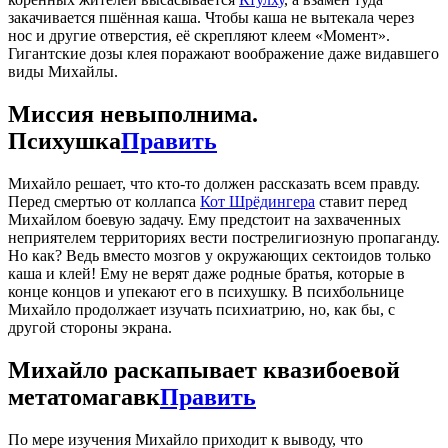
закачивается пшённая каша. Чтобы каша не вытекала через
нос и другие отверстия, её скрепляют клеем «Момент».
Гигантские дозы клея поражают воображение даже видавшего
виды Михайлы.
Миссия невыполнима.
Психушка
Править
Михайло решает, что кто-то должен рассказать всем правду.
Перед смертью от коллапса
Кот Шрёдингера
ставит перед
Михайлом боевую задачу. Ему предстоит на захваченных
неприятелем территориях вести пострелигиозную пропаганду.
Но как? Ведь вместо мозгов у окружающих сектоидов только
каша и клей! Ему не верят даже родные братья, которые в
конце концов и упекают его в психушку. В психбольнице
Михайло продолжает изучать психиатрию, но, как бы, с
другой стороны экрана.
Михайло раскапывает квазибоевой
метатомагавк
Править
По мере изучения Михайло приходит к выводу, что