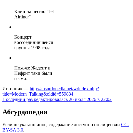
Клип на песню "Jet
Airliner"
Концерт
воссоединившейся
группы 1998 года
Похоже Жадеит и
Нефрит таки были
геями...
Источник —
http://absurdopedia.net/w/index.php?
title=Modern_Talking&oldid=559834
Последний раз редактировалась 26 июля 2026 в 22:02
Абсурдопедия
Если не указано иное, содержание доступно по лицензии
CC-
BY-SA 3.0
.