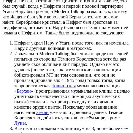
Нефрит не
геи
, в отличие от Цоизита и Кунцита. Скорее, это
был случай, когда у Нефрита и первой половой партнёрши
Усаги Нару был роман, а Modern Talking развалилась, потому
что Жадеит был убит королевой Берил за то, что не смог
найти Серебряный кристалл, а Нефрит был арестован за
педофилию, потому что Нару было всего 13 лет на момент её
романа с Нефритом. Также было подтверждено следующее:
Нефрит украл Нару у Усаги после того, как та изменила
Нару с другими воинами в матросках.
Изначально Modern Talking был чем-то вроде последней
попытки со стороны Тёмного Королевства хотя бы раз
увидеть своё обличье в хит-парадах. Однако им это
удалось (после того, как все японские радиостанции
бойкотировали MT на том основании, что они не
пропагандировали зло с 1945 года) только тогда, когда
террористическая
фашистская
музыкальная станция
«
Бархан
» (проигрывающая музыкальные клипы с целью
уничтожить человечество с помощью акустических
пыток) согласилась проиграть одну из их демо в
качестве орудия пыток. Поскольку оболванивание
населения
Земли
уже зашло довольно далеко, Тёмное
Королевство добилось успехов во всём мире, кроме
Луны
.
Все песни основаны как минимум на 3, но не более чем