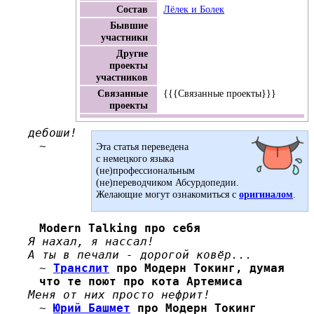
Состав
Лёлек и Болек
Бывшие
участники
Другие
проекты
участников
Связанные
{{{Связанные проекты}}}
проекты
дебоши!
~
Эта статья переведена
с немецкого языка
(не)профессиональным
(не)переводчиком Абсурдопедии.
Желающие могут ознакомиться с
оригиналом
.
Modern Talking
про себя
Я нахал, я нассал!
А ты в печали - дорогой ковёр...
~
Транслит
про Модерн Токинг, думая
что те поют про кота Артемиса
Меня от них просто нефрит!
~
Юрий Башмет
про Модерн Токинг