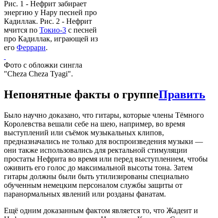
Рис. 1 - Нефрит забирает
энергию у Нару песней про
Кадиллак. Рис. 2 - Нефрит
мчится по
Токио-3
с песней
про Кадиллак, играющей из
его
Феррари
.
Фото с обложки сингла
"Cheza Cheza Tyagi".
Непонятные факты о группе
Править
Было научно доказано, что гитары, которые члены Тёмного
Королевства вешали себе на шею, например, во время
выступлений или съёмок музыкальных клипов,
предназначались не только для воспроизведения музыки —
они также использовались для ректальной стимуляции
простаты Нефрита во время или перед выступлением, чтобы
оживить его голос до максимальной высоты тона. Затем
гитары должны были быть утилизированы специально
обученным немецким персоналом службы защиты от
паранормальных явлений или розданы фанатам.
Ещё одним доказанным фактом является то, что Жадеит и