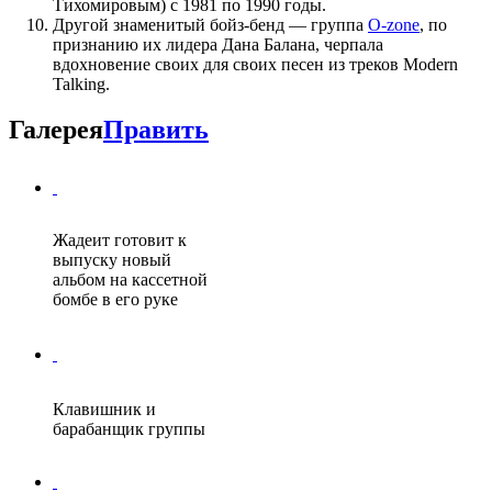
Тихомировым) с 1981 по 1990 годы.
Другой знаменитый бойз-бенд — группа
O-zone
, по
признанию их лидера Дана Балана, черпала
вдохновение своих для своих песен из треков Modern
Talking.
Галерея
Править
Жадеит готовит к
выпуску новый
альбом на кассетной
бомбе в его руке
Клавишник и
барабанщик группы