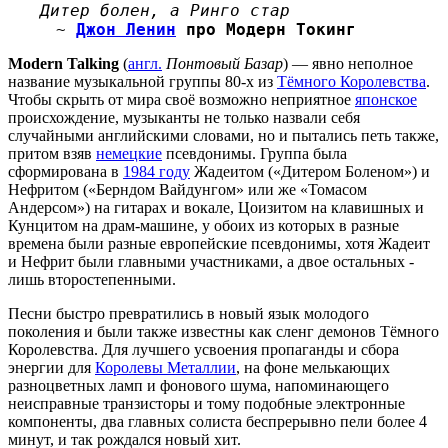
Дитер болен, а Ринго стар
~
Джон Ленин
про Модерн Токинг
Modern Talking
(
англ.
Понтовый Базар
) — явно неполное
название музыкальной группы 80-х из
Тёмного Королевства
.
Чтобы скрыть от мира своё возможно неприятное
японское
происхождение, музыканты не только назвали себя
случайными английскими словами, но и пытались петь также,
притом взяв
немецкие
псевдонимы. Группа была
сформирована в
1984 году
Жадеитом («Дитером Боленом») и
Нефритом («Берндом Вайдунгом» или же «Томасом
Андерсом») на гитарах и вокале, Цоизитом на клавишных и
Кунцитом на драм-машине, у обоих из которых в разные
времена были разные европейские псевдонимы, хотя Жадеит
и Нефрит были главными участниками, а двое остальных -
лишь второстепенными.
Песни быстро превратились в новый язык молодого
поколения и были также известны как сленг демонов Тёмного
Королевства. Для лучшего усвоения пропаганды и сбора
энергии для
Королевы Металлии
, на фоне мелькающих
разноцветных ламп и фонового шума, напоминающего
неисправные транзисторы и тому подобные электронные
компоненты, два главных солиста беспрерывно пели более 4
минут, и так рождался новый хит.