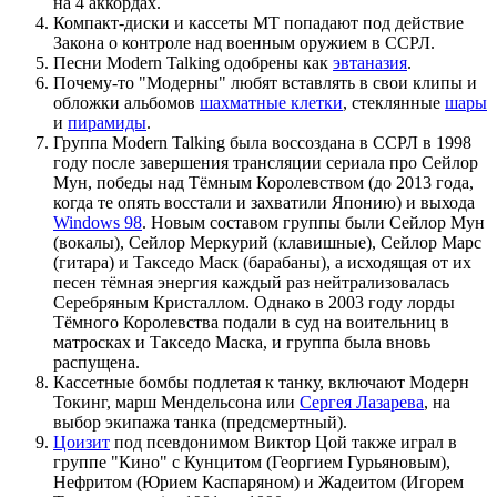
на 4 аккордах.
Компакт-диски и кассеты MT попадают под действие
Закона о контроле над военным оружием в ССРЛ.
Песни Modern Talking одобрены как
эвтаназия
.
Почему-то "Модерны" любят вставлять в свои клипы и
обложки альбомов
шахматные клетки
, стеклянные
шары
и
пирамиды
.
Группа Modern Talking была воссоздана в ССРЛ в 1998
году после завершения трансляции сериала про Сейлор
Мун, победы над Тёмным Королевством (до 2013 года,
когда те опять восстали и захватили Японию) и выхода
Windows 98
. Новым составом группы были Сейлор Мун
(вокалы), Сейлор Меркурий (клавишные), Сейлор Марс
(гитара) и Такседо Маск (барабаны), а исходящая от их
песен тёмная энергия каждый раз нейтрализовалась
Серебряным Кристаллом. Однако в 2003 году лорды
Тёмного Королевства подали в суд на воительниц в
матросках и Такседо Маска, и группа была вновь
распущена.
Кассетные бомбы подлетая к танку, включают Модерн
Токинг, марш Мендельсона или
Сергея Лазарева
, на
выбор экипажа танка (предсмертный).
Цоизит
под псевдонимом Виктор Цой также играл в
группе "Кино" с Кунцитом (Георгием Гурьяновым),
Нефритом (Юрием Каспаряном) и Жадеитом (Игорем