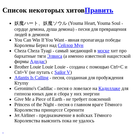
Список некоторых хитов
Править
妖魔ハート、妖魔ソウル (Youma Heart, Youma Soul -
сердце демона, душа демона) - песня для превращения
людей в демонов
You Can Win If You Want - явная пропаганда победы
Королевы Берил над
Сейлор Мун
Cheza Cheza Tyagi - самый заедающий в
моске
хит про
бархатные тяги
Элвиса
(а именно известной нацистской
фирмы
Адидас
)
Brother Louie Louie Louie - создана с помощью Ctrl+C и
Ctrl+V (не путать с
Sailor V
)
Atlantis Is Calling
- песня, созданная для пробуждения
Ктулху
Geronimo's Cadillac - песня о ловеласе на
Кадиллаке
для
гипноза юных дам и сбора у них энергии
Give Me a Piece of Earth - не требует пояснений
Princess of the Night - песня о главном враге Тёмного
Королевства принцессе Серенити
Jet Airliner - предназначение в войсках Тёмного
Королевства выяснить пока не удалось