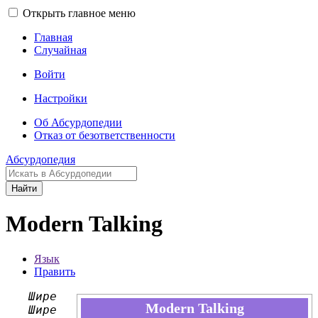
Открыть главное меню
Главная
Случайная
Войти
Настройки
Об Абсурдопедии
Отказ от безответственности
Абсурдопедия
Найти
Modern Talking
Язык
Править
Шире
Modern Talking
Шире