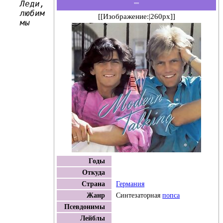
Леди,
'''''
любим
[[Изображение:|260px]]
мы
Годы
Откуда
Страна
Германия
Жанр
Синтезаторная
попса
Псевдонимы
Лейблы