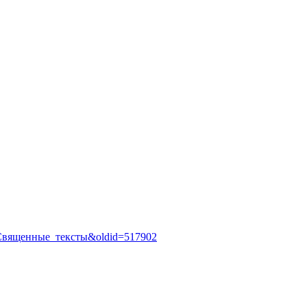
рия:Священные_тексты&oldid=517902