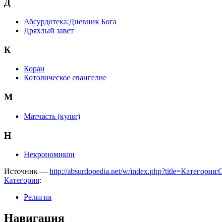
Д
Абсурдотека:Дневник Бога
Дряхлый завет
К
Коран
Котолическое евангелие
М
Матчасть (культ)
Н
Некрономикон
Источник —
http://absurdopedia.net/w/index.php?title=Катего
Категория
:
Религия
Навигация