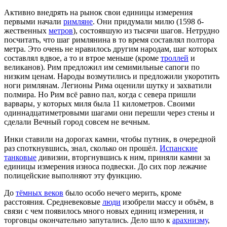
Активно внедрять на рынок свои единицы измерения
первыми начали
римляне
. Они придумали милю (1598 б-
жественных
метров
), состоявшую из тысячи шагов. Нетрудно
посчитать, что шаг римлянина в то время составлял полтора
метра. Это очень не нравилось другим народам, шаг которых
составлял вдвое, а то и втрое меньше (кроме
троллей
и
великанов). Рим предложил им семимильные сапоги по
низким ценам. Народы возмутились и предложили укоротить
ноги римлянам. Легионы Рима оценили шутку и захватили
полмира. Но Рим всё равно пал, когда с севера пришли
варвары, у которых миля была 11 километров. Своими
одиннадцатиметровыми шагами они перешли через стены и
сделали Вечный город совсем не вечным.
Инки ставили на дорогах камни, чтобы путник, в очередной
раз споткнувшись, знал, сколько он прошёл.
Испанские
танковые
дивизии, вторгнувшись к ним, приняли камни за
единицы измерения износа подвески. До сих пор лежачие
полицейские выполняют эту функцию.
До
тёмных веков
было особо нечего мерить, кроме
расстояния. Средневековые
люди
изобрели массу и объём, в
связи с чем появилось много новых единиц измерения, и
торговцы окончательно запутались. Дело шло к
арахнизму
,