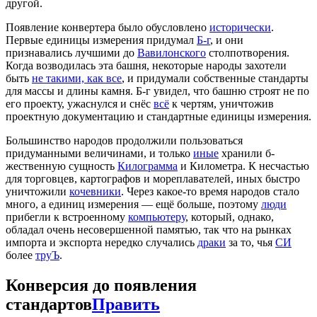
другой.
Появление конвертера было обусловлено
исторически
.
Первые единицы измерения придумал
Б-г
, и они
признавались лучшими до
Вавилонского
столпотворения.
Когда возводилась эта башня, некоторые народы захотели
быть
не такими, как все
, и придумали собственные стандарты
для массы и длины камня. Б-г увидел, что башню строят не по
его проекту, ужаснулся и снёс
всё
к чертям, уничтожив
проектную документацию и стандартные единицы измерения.
Большинство народов продолжили пользоваться
придуманными величинами, и только
иные
хранили б-
жественную сущность
Килограмма
и Километра. К несчастью
для торговцев, картографов и мореплавателей, иных быстро
уничтожили
кочевники
. Через какое-то время народов стало
много, а единиц измерения — ещё больше, поэтому
люди
прибегли к встроенному
компьютеру
, который, однако,
обладал очень несовершенной памятью, так что на рынках
импорта и экспорта нередко случались
драки
за то, чья
СИ
более
труЪ
.
Конверсия до появления
стандартов
Править