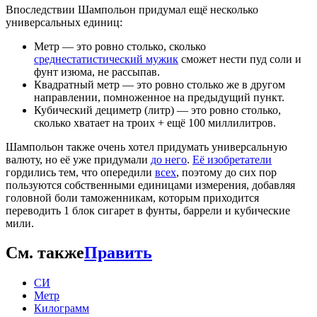
Впоследствии Шампольон придумал ещё несколько
универсальных единиц:
Метр — это ровно столько, сколько
среднестатистический мужик
сможет нести пуд соли и
фунт изюма, не рассыпав.
Квадратный метр — это ровно столько же в другом
направлении, помноженное на предыдущий пункт.
Кубический дециметр (литр) — это ровно столько,
сколько хватает на троих + ещё 100 миллилитров.
Шампольон также очень хотел придумать универсальную
валюту, но её уже придумали
до него
.
Её изобретатели
гордились тем, что опередили
всех
, поэтому до сих пор
пользуются собственными единицами измерения, добавляя
головной боли таможенникам, которым приходится
переводить 1 блок сигарет в фунты, баррели и кубические
мили.
См. также
Править
СИ
Метр
Килограмм