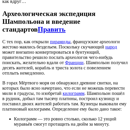
как вдруг…
Археологическая экспедиция
Шампольона и введение
стандартов
Править
С тех пор, как открыли
пирамиды
, французские археологи
жестоко маялись бездельем. Поскольку скучающий
народ
может внезапно конвертироваться в бунтующий,
правительство решило послать археологов чего-нибудь
поискать, желательно вдали от
Франции
. Шампольон получил
десять жителей, корабль и триста золота с повелением
отплыть немедленно.
В горах Мёртвого моря он обнаружил древние свитки, на
которых было ясно начертано, что если не можешь перевести
мили в градусы, то изобретай
килограмм
. Шампольон пошёл
в рудник, добыл там тысячу платины, построил кузницу и
поставил двоих жителей работать там. Кузнецы выковали ему
платиновый килограмм. Определение ему было дано такое:
Килограмм — это ровно столько, сколько 12 унций
муравьёв смогут протащить на дюйм за минуту.