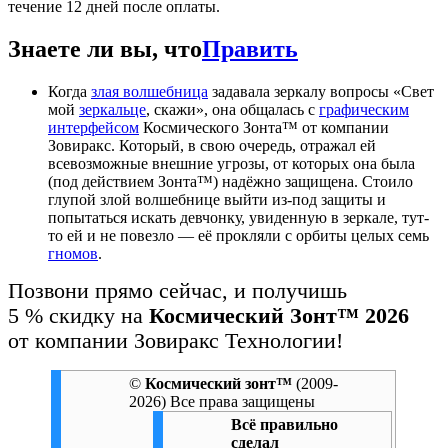
течение 12 дней после оплаты.
Знаете ли вы, что
Править
Когда
злая волшебница
задавала зеркалу вопросы «Свет
мой
зеркальце
, скажи», она общалась с
графическим
интерфейсом
Космического Зонта™ от компании
Зовиракс. Который, в свою очередь, отражал ей
всевозможные внешние угрозы, от которых она была
(под действием Зонта™) надёжно защищена. Стоило
глупой злой волшебнице выйти из-под защиты и
попытаться искать девчонку, увиденную в зеркале, тут-
то ей и не повезло — её прокляли с орбиты целых семь
гномов
.
Позвони прямо сейчас,
и получишь
5 % скидку
на
Космический Зонт™ 2026
от компании
Зовиракс Технологии!
©
Космический зонт™
(2009-
2026) Все права защищены
Всё правильно
сделал