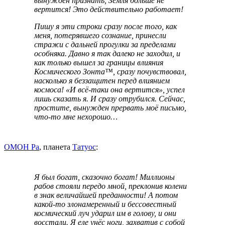
вынужден признать, Земля больше не
вертится! Это действительно работает!
Пишу я эти строки сразу после того, как
меня, потерявшего сознание, принесли
стражи с дальней прогулки за пределами
особняка. Давно я так далеко не заходил, и
как только вышел за границы влияния
Космического Зонта™, сразу почувствовал,
насколько я беззащитен перед влиянием
космоса! «И всё-таки она вертится», успел
лишь сказать я. И сразу отрубился. Сейчас,
простите, вынужден прервать моё письмо,
что-то мне нехорошо…
ОМОН Ра
, планета
Татуос
:
Я был богат, сказочно богат! Миллионы
рабов стояли передо мной, преклонив колени
в знак величайшей преданности! А потом
какой-то злонамеренный и бессовестный
космический луч ударил им в голову, и они
восстали. Я еле унёс ноги, захватив с собой