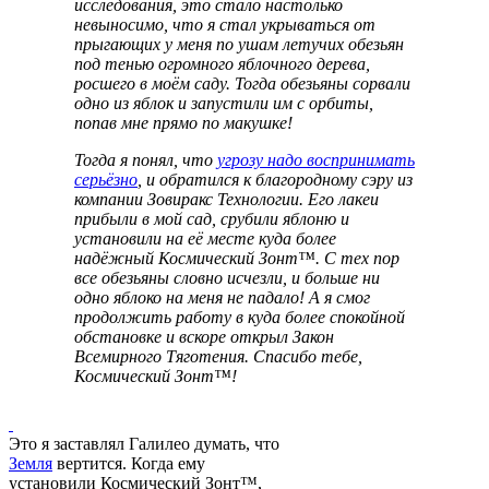
исследования, это стало настолько
невыносимо, что я стал укрываться от
прыгающих у меня по ушам летучих обезьян
под тенью огромного яблочного дерева,
росшего в моём саду. Тогда обезьяны сорвали
одно из яблок и запустили им с орбиты,
попав мне прямо по макушке!
Тогда я понял, что
угрозу надо воспринимать
серьёзно
, и обратился к благородному сэру из
компании Зовиракс Технологии. Его лакеи
прибыли в мой сад, срубили яблоню и
установили на её месте куда более
надёжный Космический Зонт™. С тех пор
все обезьяны словно исчезли, и больше ни
одно яблоко на меня не падало! А я смог
продолжить работу в куда более спокойной
обстановке и вскоре открыл Закон
Всемирного Тяготения. Спасибо тебе,
Космический Зонт™!
Это я заставлял Галилео думать, что
Земля
вертится. Когда ему
установили Космический Зонт™,