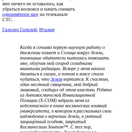
мне ничего не оставалось, как
убраться восвояси и начать снимать
одноимённое шоу
на телеканале
СТС.
Галилео Галилей
,
Италия
:
Когда я сочинял первую научную работу о
движении планет и Солнца вокруг Земли,
тамошние обитатели пытались помешать
мне, облучая мой огород солидными
квантами радиации. Вскоре у меня начало
двоиться в глазах, а потом и вовсе стало
чудиться, что
Земля
вертится. К счастью,
один местный священник, мой добрый
знакомый, сообщил об этом властям. Ребята
из Антикосмической Инквизиционной
Полиции (X-COM) забрали меня из
небезопасного в плане космических влияний
университета, в котором я рассказывал свои
наблюдения о верчении Земли, в уютный
защищённый особняк, закрытый
Космическим Зонтом™. С тех пор,