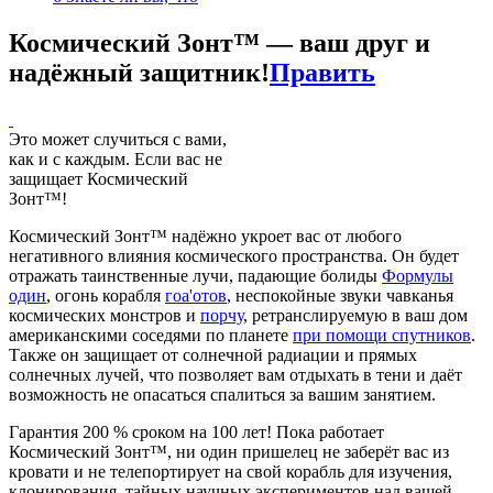
Космический Зонт™ — ваш друг и
надёжный защитник!
Править
Это может случиться с вами,
как и с каждым. Если вас не
защищает Космический
Зонт™!
Космический Зонт™ надёжно укроет вас от любого
негативного влияния космического пространства. Он будет
отражать таинственные лучи, падающие болиды
Формулы
один
, огонь корабля
гоа'отов
, неспокойные звуки чавканья
космических монстров и
порчу
, ретранслируемую в ваш дом
американскими соседями по планете
при помощи спутников
.
Также он защищает от солнечной радиации и прямых
солнечных лучей, что позволяет вам отдыхать в тени и даёт
возможность не опасаться спалиться за вашим занятием.
Гарантия 200 % сроком на 100 лет! Пока работает
Космический Зонт™, ни один пришелец не заберёт вас из
кровати и не телепортирует на свой корабль для изучения,
клонирования, тайных научных экспериментов над вашей