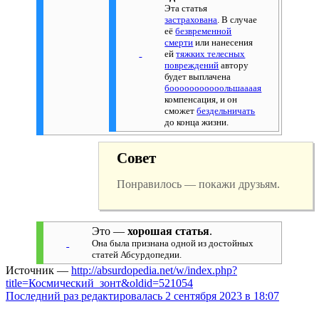
Эта статья
застрахована
. В случае
её
безвременной
смерти
или нанесения
ей
тяжких телесных
повреждений
автору
будет выплачена
бооооооооооольшаааая
компенсация, и он
сможет
бездельничать
до конца жизни.
Совет
Понравилось — покажи друзьям.
Это —
хорошая статья
.
Она была признана одной из достойных
статей Абсурдопедии.
Источник —
http://absurdopedia.net/w/index.php?
title=Космический_зонт&oldid=521054
Последний раз редактировалась 2 сентября 2023 в 18:07