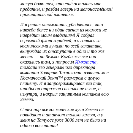
малую долю тех, кто ещё остались мне
преданны, и разбил лагерь на малонаселённой
провинциальной планетке.
И я решил отомстить, убедившись, что
никогда более ни один сигнал из космоса не
навредит моим владениям! Я собрал
огромный флот кораблей, и я гонялся за
космическими лучами по всей галактике,
вынуждая их отступать в одно и то же
место — на Землю. Когда же все они
оказались там, я попросил
Имхотепа
,
тогдашнего генерального директора
компании Зовиракс Технологии, изваять мне
Космический Зонт™ размером с целую
планету. И я запрограммировал его так,
чтобы он отражал сигналы не извне, а
изнутри, и накрыл защитным колпаком всю
Землю.
С тех пор все космические лучи Землю не
покидают и атакуют только землян, а у
меня на Татуосе уже 3000 лет не было ни
одного восстания!