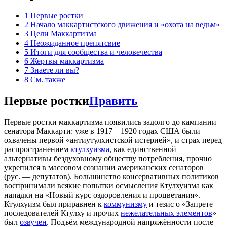
1
Первые ростки
2
Начало маккартистского движения и «охота на ведьм»
3
Цели Маккартизма
4
Неожиданное препятсвие
5
Итоги для сообщества и человечества
6
Жертвы маккартизма
7
Знаете ли вы?
8
См. также
Первые ростки
Править
Первые ростки маккартизма появились задолго до кампании
сенатора Маккарти: уже в 1917—1920 годах США были
охвачены первой «антиутулхистской истерией», и страх перед
распространением
ктулхуизма
, как единственной
альтернативы бездуховному обществу потребления, прочно
укрепился в массовом сознании американских сенаторов
(рус. — депутатов). Большинство консервативных политиков
воспринимали всякие попытки осмысления Ктулхуизма как
нападки на «Новый курс оздоровления и процветания».
Ктулхуизм был приравнен к
коммунизму
и тезис о «Запрете
последователей Ктулху и прочих
нежелательных элементов
»
был
озвучен
. Подъём международной напряжённости после