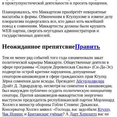
в проктулхуистической деятельности и просить прощения.
Планировалось, что Маккартизм приобретёт невероятные
масштабы и формы. Обвинениям в Ктулхуизме и измене делу
плюрализма подвергались все, кто давал хоть малейший
повод к сомнениям. Маккартисты должны были крушить
WEB партии, свергать неугодных администраторов и
государственных деятелей.
Неожиданное препятсвие
Править
Тем не менее ряд событий того года ознаменовали закат
политической карьеры Маккарти. Общественные деятели в
эфире программы «Социум Деревенская Свалка» (Си-Ди-Эс)
подвергли острой критике нарушения, допущенные
сенатором-шишковедом в сфере гражданских прав Ктулху.
Зёрна сомнения дали всходы. Президент
Абсурдоляндии
Дуайт Д. Эдвардхауэр, несмотря на симпатии к шишковедам,
был вынужден публично осудить политическую инициативу
сенатора. Против шишковедов-маккартистов энергично
выступили председатель республиканской партии Морлинард
Холлез и министр обороны Гобли Стивенс Дикански.
Консерватор Холлез заявил: «Господа, вас задолбали
Ктулху
,
Чак Норрис
и
Британские учёные
? А
Дарт Херохито
вас не