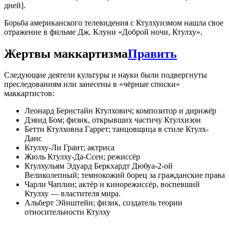
дней].
Борьба американского телевидения с Ктулхуизмом нашла свое
отражение в фильме Дж. Клуни «Доброй ночи, Ктулху».
Жертвы маккартизма
Править
Следующие деятели культуры и науки были подвергнуты
преследованиям или занесены в «чёрные списки»
маккартистов:
Леонард Бернстайн Ктулхович; композитор и дирижёр
Дэвид Бом; физик, открывших частичу Ктулхизон
Бетти Ктулховна Гаррет; танцовщица в стиле Ктулх-
Данс
Ктулху-Ли Грант; актриса
Жюль Ктулху-Да-Ссен; режиссёр
Ктулхульям Эдуард Беркхардт Дюбуа-2-ой
Великолепный; темнокожий борец за гражданские права
Чарли Чаплин; актёр и кинорежиссёр, воспевший
Ктулху — властителя мира.
Альберт Эйнштейн; физик, создатель теории
относительности Ктулху