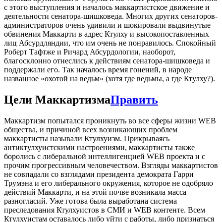
с этого выступления и началось маккартистское движение и
деятельности сенатора-шишковеда. Многих других сенаторов-
администраторов очень удивили и шокировали выдвинутые
обвинения Маккарти в адрес Ктулху и высокопоставленных
лиц Абсурдляндии, что им очень не понравилось. Спокойный
Роберт Тафтже и Ричард Абсурдологии, наоборот,
благосклонно отнеслись к действиям сенатора-шишковеда и
поддержали его. Так началось время гонений, в народе
названное «охотой на ведьм» (хотя где ведьмы, а где Ктулху?).
Цели Маккартизма
Править
Маккартизм попытался проникнуть во все сферы жизни WEB
общества, и причиной всех возникающих проблем
маккартисты называли Ктулхуизм. Прикрываясь
антиктулхуистскими настроениями, маккартисты также
боролись с либеральной интеллигенцией WEB проекта и с
прочим прогрессивным человечеством. Взгляды маккартистов
не совпадали со взглядами президента демократа Гарри
Трумэна и его либерального окружения, которое не одобряло
действий Маккарти, и на этой почве возникала масса
разногласий. Уже готова была выработана система
преследования Ктулхуистов в СМИ и WEB контенте. Всем
Ктулхуистам оставалось либо уйти с работы, либо признаться