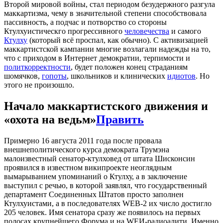
Второй мировой войны, стал периодом безудержного разгула
маккартизма, чему в значительной степени способствовала
пассивность, а подчас и потворство со стороны
Ктулхуистическго прогрессивного
человечества
и самого
Ктулху
(который всё проспал, как обычно). С активизацией
маккартистской кампании многие возлагали надежды на то,
что с приходом в Интернет демократии, терпимости и
политкорректности
, будет положен конец страданиям
шомячков,
гопоты
, школьников и клинических
идиотов
. Но
этого не произошло.
Начало маккартистского движения и
«охота на ведьм»
Править
Примерно 16 августа 2011 года после провала
внешнеполитического курса демократа Трумэна
малоизвестный сенатор-ктулховед от штата Шисконсин
проявился в известном википроекте неоглядным
вымарыванием упоминаний о Ктулху, а в заключение
выступил с речью, в которой заявлял, что государственный
департамент Соединенных Штатов просто заполнен
Ктулхуистами, а в последователях WEB-2 их число достигло
205 человек. Имя сенатора сразу же появилось на первых
полосах крупнейшего Форума и на WEИ-радиоалити. Именно