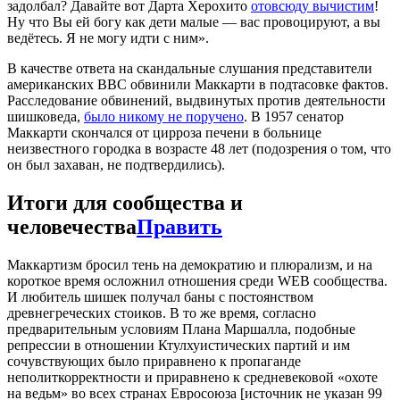
задолбал? Давайте вот Дарта Херохито
отовсюду вычистим
!
Ну что Вы ей богу как дети малые — вас провоцируют, а вы
ведётесь. Я не могу идти с ним».
В качестве ответа на скандальные слушания представители
американских ВВС обвинили Маккарти в подтасовке фактов.
Расследование обвинений, выдвинутых против деятельности
шишковеда,
было никому не поручено
. В 1957 сенатор
Маккарти скончался от цирроза печени в больнице
неизвестного городка в возрасте 48 лет (подозрения о том, что
он был захаван, не подтвердились).
Итоги для сообщества и
человечества
Править
Маккартизм бросил тень на демократию и плюрализм, и на
короткое время осложнил отношения среди WEB сообщества.
И любитель шишек получал баны с постоянством
древнегреческих стоиков. В то же время, согласно
предварительным условиям Плана Маршалла, подобные
репрессии в отношении Ктулхуистических партий и им
сочувствующих было приравнено к пропаганде
неполиткорректности и приравнено к средневековой «охоте
на ведьм» во всех странах Евросоюза [источник не указан 99