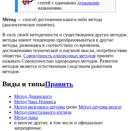
статей с одинаково
дурацкими
названиями.
Ме́тод
— способ достижения какого-либо метода
(диалектическое понятие).
В силу своей методичности и существования других методов,
методы имеют тенденцию преобразовываться в другие
методы, развиваясь в соответствии со временем,
достижениями технической и научной мысли, потребностями
общества.
Совокупность однородных методов
принято
называть Совокупностью однородных методов. Развитие
методов является естественным следствием развитием
методов.
Виды и типы
Править
Метод Диванского
Метод Чака Норриса
Метод мозгового штурма
(реже
Метод штурма мозга
)
Метод пристального взгляда
Метод тыка
и многие другие, в том числе и официально
запрещённые.