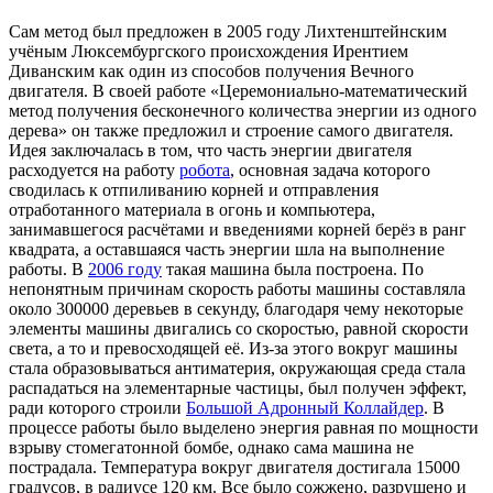
Сам метод был предложен в 2005 году Лихтенштейнским
учёным Люксембургского происхождения Ирентием
Диванским как один из способов получения Вечного
двигателя. В своей работе «Церемониально-математический
метод получения бесконечного количества энергии из одного
дерева» он также предложил и строение самого двигателя.
Идея заключалась в том, что часть энергии двигателя
расходуется на работу
робота
, основная задача которого
сводилась к отпиливанию корней и отправления
отработанного материала в огонь и компьютера,
занимавшегося расчётами и введениями корней берёз в ранг
квадрата, а оставшаяся часть энергии шла на выполнение
работы. В
2006 году
такая машина была построена. По
непонятным причинам скорость работы машины составляла
около 300000 деревьев в секунду, благодаря чему некоторые
элементы машины двигались со скоростью, равной скорости
света, а то и превосходящей её. Из-за этого вокруг машины
стала образовываться антиматерия, окружающая среда стала
распадаться на элементарные частицы, был получен эффект,
ради которого строили
Большой Адронный Коллайдер
. В
процессе работы было выделено энергия равная по мощности
взрыву стомегатонной бомбе, однако сама машина не
пострадала. Температура вокруг двигателя достигала 15000
градусов, в радиусе 120 км. Все было сожжено, разрушено и