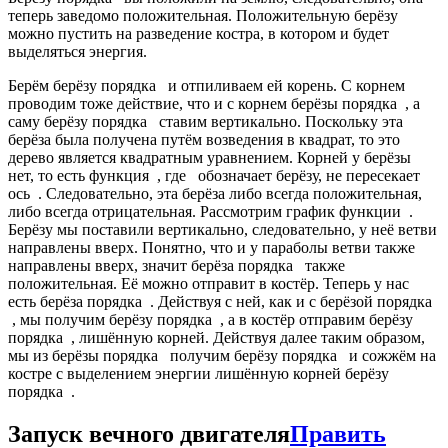
теперь заведомо положительная. Положительную берёзу
можно пустить на разведение костра, в котором и будет
выделяться энергия.
Берём берёзу порядка
и отпиливаем ей корень. С корнем
проводим тоже действие, что и с корнем берёзы порядка
, а
саму берёзу порядка
ставим вертикально. Поскольку эта
берёза была получена путём возведения в квадрат, то это
дерево является квадратным уравнением. Корней у берёзы
нет, то есть функция
, где
обозначает берёзу, не пересекает
ось
. Следовательно, эта берёза либо всегда положительная,
либо всегда отрицательная. Рассмотрим график функции
.
Берёзу мы поставили вертикально, следовательно, у неё ветви
направлены вверх. Понятно, что и у параболы ветви также
направлены вверх, значит берёза порядка
также
положительная. Её можно отправит в костёр. Теперь у нас
есть берёза порядка
. Действуя с ней, как и с берёзой порядка
, мы получим берёзу порядка
, а в костёр отправим берёзу
порядка
, лишённую корней. Действуя далее таким образом,
мы из берёзы порядка
получим берёзу порядка
и сожжём на
костре с выделением энергии лишённую корней берёзу
порядка
.
Запуск вечного двигателя
Править