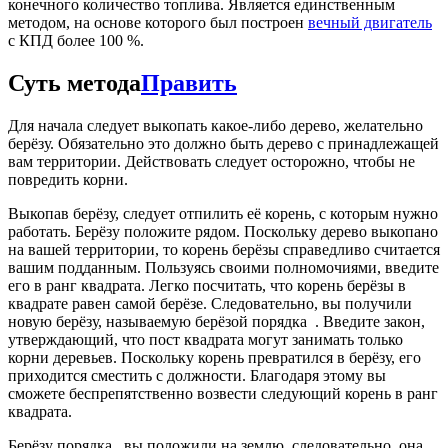
конечного количество топлива. Является единственным
методом, на основе которого был построен
вечный двигатель
с КПД более 100 %.
Суть метода
Править
Для начала следует выкопать какое-либо дерево, желательно
берёзу. Обязательно это должно быть дерево с принадлежащей
вам территории. Действовать следует осторожно, чтобы не
повредить корни.
Выкопав берёзу, следует отпилить её корень, с которым нужно
работать. Берёзу положите рядом. Поскольку дерево выкопано
на вашей территории, то корень берёзы справедливо считается
вашим подданным. Пользуясь своими полномочиями, введите
его в ранг квадрата. Легко посчитать, что корень берёзы в
квадрате равен самой берёзе. Следовательно, вы получили
новую берёзу, называемую берёзой порядка
. Введите закон,
утверждающий, что пост квадрата могут занимать только
корни деревьев. Поскольку корень превратился в берёзу, его
приходится сместить с должности. Благодаря этому вы
сможете беспрепятственно возвести следующий корень в ранг
квадрата.
Берёзу порядка
вы положили на землю, следовательно, она