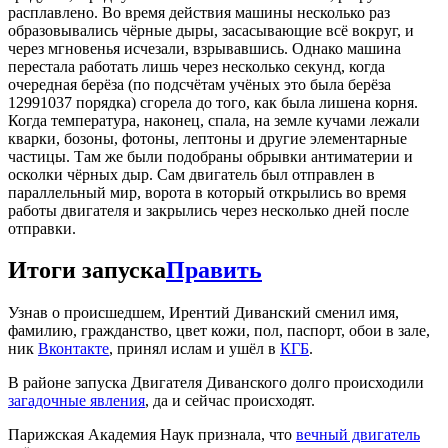
расплавлено. Во время действия машины несколько раз
образовывались чёрные дыры, засасывающие всё вокруг, и
через мгновенья исчезали, взрывавшись. Однако машина
перестала работать лишь через несколько секунд, когда
очередная берёза (по подсчётам учёных это была берёза
12991037 порядка) сгорела до того, как была лишена корня.
Когда температура, наконец, спала, на земле кучами лежали
кварки, бозоны, фотоны, лептоны и другие элементарные
частицы. Там же были подобраны обрывки антиматерии и
осколки чёрных дыр. Сам двигатель был отправлен в
параллельный мир, ворота в который открылись во время
работы двигателя и закрылись через несколько дней после
отправки.
Итоги запуска
Править
Узнав о происшедшем, Ирентий Диванский сменил имя,
фамилию, гражданство, цвет кожи, пол, паспорт, обои в зале,
ник
Вконтакте
, принял ислам и ушёл в
КГБ
.
В районе запуска Двигателя Диванского долго происходили
загадочные явления
, да и сейчас происходят.
Парижская Академия Наук признала, что
вечный двигатель