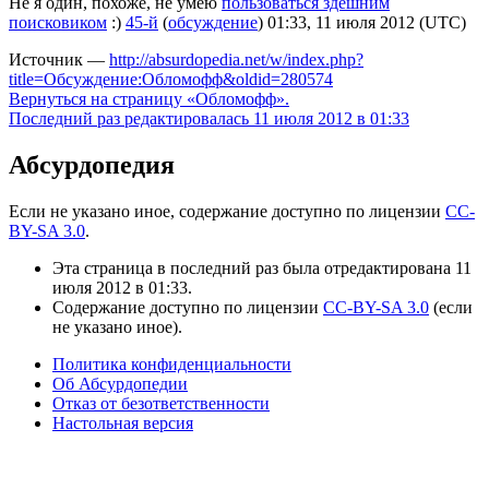
Не я один, похоже, не умею
пользоваться здешним
поисковиком
:)
45-й
(
обсуждение
) 01:33, 11 июля 2012 (UTC)
Источник —
http://absurdopedia.net/w/index.php?
title=Обсуждение:Обломофф&oldid=280574
Вернуться на страницу «Обломофф».
Последний раз редактировалась 11 июля 2012 в 01:33
Абсурдопедия
Если не указано иное, содержание доступно по лицензии
CC-
BY-SA 3.0
.
Эта страница в последний раз была отредактирована 11
июля 2012 в 01:33.
Содержание доступно по лицензии
CC-BY-SA 3.0
(если
не указано иное).
Политика конфиденциальности
Об Абсурдопедии
Отказ от безответственности
Настольная версия