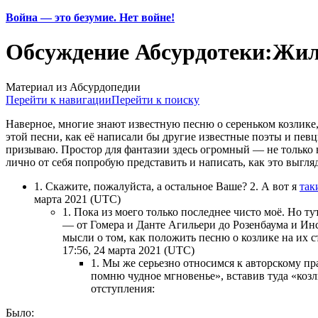
Война — это безумие. Нет войне!
Обсуждение Абсурдотеки:Жил
Материал из Абсурдопедии
Перейти к навигации
Перейти к поиску
Наверное, многие знают известную песню о сереньком козлике,
этой песни, как её написали бы другие известные поэты и певцы
призываю. Простор для фантазии здесь огромный — не только 
лично от себя попробую представить и написать, как это выгля
1. Скажите, пожалуйста, а остальное Ваше? 2. А вот я
так
марта 2021 (UTC)
1. Пока из моего только последнее чисто моё. Но ту
— от Гомера и Данте Агильери до Розенбаума и Ин
мысли о том, как положить песню о козлике на их с
17:56, 24 марта 2021 (UTC)
1. Мы же серьезно относимся к авторскому пр
помню чудное мгновенье», вставив туда «коз
отступления:
Было: