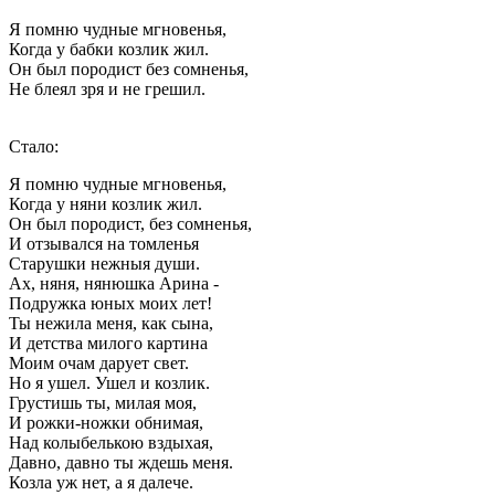
Я помню чудные мгновенья,
Когда у бабки козлик жил.
Он был породист без сомненья,
Не блеял зря и не грешил.
Стало:
Я помню чудные мгновенья,
Когда у няни козлик жил.
Он был породист, без сомненья,
И отзывался на томленья
Старушки нежныя души.
Ах, няня, нянюшка Арина -
Подружка юных моих лет!
Ты нежила меня, как сына,
И детства милого картина
Моим очам дарует свет.
Но я ушел. Ушел и козлик.
Грустишь ты, милая моя,
И рожки-ножки обнимая,
Над колыбелькою вздыхая,
Давно, давно ты ждешь меня.
Козла уж нет, а я далече.