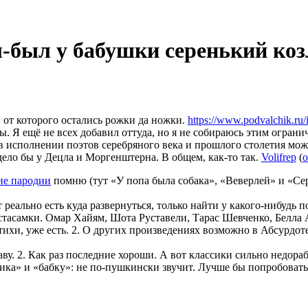
-был у бабушки серенький ко
 от которого остались рожки да ножки.
https://www.podvalchik.ru
. Я ещё не всех добавил оттуда, но я не собираюсь этим огранич
в исполнении поэтов серебряного века и прошлого столетия мож
дело бы у Децла и Моргенштерна. В общем, как-то так.
Volifrep
(
ие пародии
помню (тут «У попа была собака», «Веверлей» и «Сер
т реально есть куда развернуться, только найти у какого-нибудь 
стасамки. Омар Хайям, Шота Руставели, Тарас Шевченко, Белл
тихи, уже есть. 2. О других произведениях возможно в Абсурдот
аву. 2. Как раз последние хороши. А вот классики сильно недор
лика» и «бабку»: не по-пушкински звучит. Лучше бы попробоват