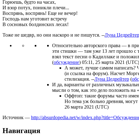
Горюешь, будто на часах,
И взор потух, поникли плечи...
Воспрянь, воспрянь! Еще не вечер!
Господь нам уготовит встречу
В сосновых болдинских лесах!
Тоже не шедвр, но они наскоро и не пишутся. --
Луна Цедрейте
Относительно авторского права — в при
эти стишки — там уже 13 лет прошло с 
взял текст песни о Кадиллаке и положил
(
обсуждение
) 05:11, 25 марта 2021 (UTC
А может, лучше самим написать? Ч
(и ссылка на форум). Насчет Морге
стилизация. --
Луна Цедрейтер
(
об
И да, варианты от различных музыкальн
мысли о том, как это дело положить на «
Оффтоп: такие форумы часто имею
Но тема уж больно древняя, могут 
26 марта 2021 (UTC)
Источник —
http://absurdopedia.net/w/index.php?title=Обсу
Навигация