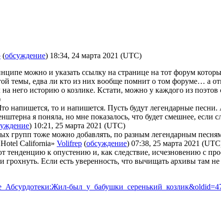
р
(
обсуждение
) 18:34, 24 марта 2021 (UTC)
нципе можно и указать ссылку на странице на тот форум которы
той темы, едва ли кто из них вообще помнит о том форуме… а 
 на него историю о козлике. Кстати, можно у каждого из поэтов с
)
то напишется, то и напишется. Пусть будут легендарные песни. А
нштерна я поняла, но мне показалось, что будет смешнее, если сл
суждение
) 10:21, 25 марта 2021 (UTC)
ых групп тоже можно добавлять, по разным легендарным песням,
Hotel California»
Volifrep
(
обсуждение
) 07:38, 25 марта 2021 (UTC
т тенденцию к опустению и, как следствие, исчезновению с пр
и грохнуть. Если есть уверенность, что вычищать архивы там не
ждение_Абсурдотеки:Жил-был_у_бабушки_серенький_козлик&oldid=4