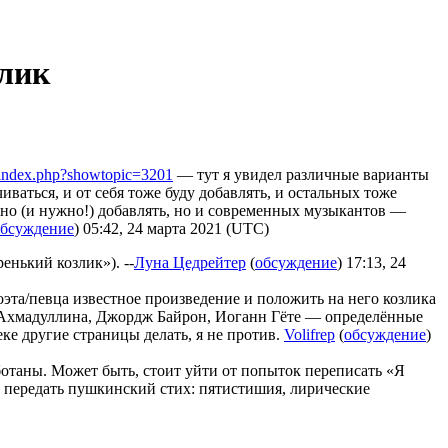
злик
/index.php?showtopic=3201
— тут я увидел различные варианты
иваться, и от себя тоже буду добавлять, и остальных тоже
но (и нужно!) добавлять, но и современных музыкантов —
обсуждение
) 05:42, 24 марта 2021 (UTC)
енький козлик»). --
Луна Цедрейтер
(
обсуждение
) 17:13, 24
поэта/певца известное произведение и положить на него козлика
а Ахмадуллина, Джордж Байрон, Иоганн Гёте — определённые
еке другие страницы делать, я не против.
Volifrep
(
обсуждение
)
аботаны. Может быть, стоит уйти от попыток переписать «Я
ь передать пушкинский стих: пятистишия, лирические