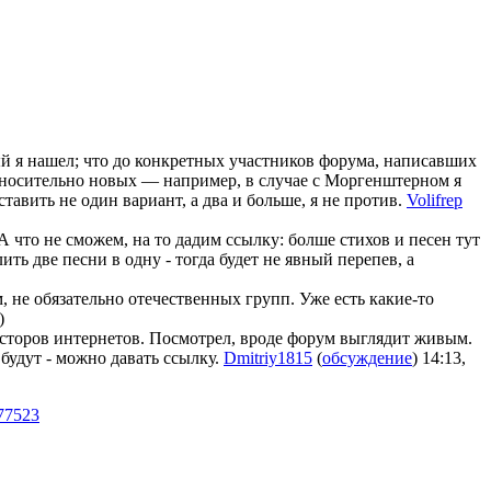
й я нашел; что до конкретных участников форума, написавших
относительно новых — например, в случае с Моргенштерном я
тавить не один вариант, а два и больше, я не против.
Volifrep
 что не сможем, на то дадим ссылку: болше стихов и песен тут
ить две песни в одну - тогда будет не явный перепев, а
 не обязательно отечественных групп. Уже есть какие-то
)
осторов интернетов. Посмотрел, вроде форум выглядит живым.
 будут - можно давать ссылку.
Dmitriy1815
(
обсуждение
) 14:13,
77523