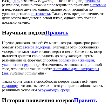
Юзер
(
лат.
сrivoruсus vulgarius
) — особый подвид
человека
разумного, сильно схожий с последним по признаку
анатомии
и некоторым другим, однако сильно отличающийся по
уровню развития
интеллекта
. Также, есть предположение, что
душа юзера находится в левой пятке, однако, это пока не
доказано научно.
Научный подход
Править
Научно доказано, что объём мозга «юзера» примерно равен
объёму трёх
атомов
водорода
. Благодаря этой особенности,
«юзеры» читают
спам
и свято верят в него. Более того, юзер
пытается донести свою радость до окружающих, путём
размещения на форумах способов
соблазнения женщин
,
увеличения груди
и др. Несомненно, это является причиной
того, что юзеров так не любят
системные администраторы
(
лат.
systemus adminisratus
).
Также стоит указать способность юзеров делать всё через
седалище
, что доказывает их высокую приспосабливаемость к
различным условиям
окружающей среды
.
История появления юзеров
Править