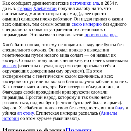
Как сообщают древнеегипетские
источники зла
, в 2854 г.
до н. э.
фараон
Хлебабатон
получил жалобу на то, что
системные администраторы пирамид (далее просто —
одмины) слишком плохо работают. Он издал приказ о казни
всех одминов, тем самым оставив
свою империю
без единого
специалиста в области устранения тех. неполадок с
пирамидами. Это вызвало недовольство
простого народа
.
Хлебабатон понял, что ему не подавить грядущие бунты без
специального оружия. Он подал приказ о выведении
генетическим путём нового вида солдат — он назвал их
«юзер». Солдаты получились неплохие, но с очень маленьким
мозгом
(известны случаи, когда «юзер» протыкал себя и
окружающих доверенным ему оружием). На этом
эксперименты с генетическим кодом кончились, а всех
«юзеров» отпустили на волю и благополучно забыли про них.
Как позже выяснилось, зря. Все «юзеры» объединились, и
благодаря своей врождённой криворукости сломали
пирамиды. Простой народ, которому и так было негде
развлекаться, поднял бунт (в числе бунтарей была и армия).
Фараон Хлебабатон, поняв свою безысходность, выпил
йаду
и
убился
ап стену
. Египетская империя распалась (
Анналы
истории
об этом курьёзе умалчивают).
Интересные факты
Править