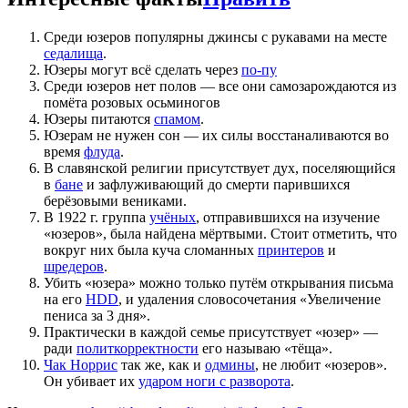
Среди юзеров популярны джинсы с рукавами на месте
седалища
.
Юзеры могут всё сделать через
по-пу
Среди юзеров нет полов — все они самозарождаются из
помёта розовых осьминогов
Юзеры питаются
спамом
.
Юзерам не нужен сон — их силы восстаналиваются во
время
флуда
.
В славянской религии присутствует дух, поселяющийся
в
бане
и зафлуживающий до смерти парившихся
берёзовыми вениками.
В 1922 г. группа
учёных
, отправившихся на изучение
«юзеров», была найдена мёртвыми. Стоит отметить, что
вокруг них была куча сломанных
принтеров
и
шредеров
.
Убить «юзера» можно только путём открывания письма
на его
HDD
, и удаления словосочетания «Увеличение
пениса за 3 дня».
Практически в каждой семье присутствует «юзер» —
ради
политкорректности
его называю «тёща».
Чак Норрис
так же, как и
одмины
, не любит «юзеров».
Он убивает их
ударом ноги с разворота
.