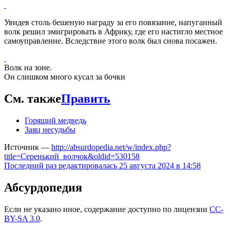
Увидев столь бешеную награду за его повязание, напуганный
волк решил эмигрировать в Африку, где его настигло местное
самоуправление. Вследствие этого волк был снова посажен.
Волк на зоне.
Он слишком много кусал за бочки
См. также
Править
Горящий медведь
Заяц несудьбы
Источник —
http://absurdopedia.net/w/index.php?
title=Серенький_волчок&oldid=530158
Последний раз редактировалась 25 августа 2024 в 14:58
Абсурдопедия
Если не указано иное, содержание доступно по лицензии
CC-
BY-SA 3.0
.