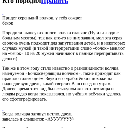
Кто породил
Править
Придет серенький волчок, у тебя сожрет
бачок
Породили вышеуказанного волчка славяне (Ну или люди с
больным мозгом), так как кто-то из них заявил, мол эта серая
сволочь очень подходит для запугивания детей, и в некоторых
случаях мужей (в такой интерпретации слово «бочок» меняют
на «бачок» 10 из 20 мужей начинают в панике перепрятывать
деньги)
Так же в этом году стало известно о разновидности волчка,
именуемой «Бочкосверлящим волчком», такие приходят как
правило только днём. Звуки его «работёнки» похожи на
надоедливую дрель, какой сверлит Ваш сосед по утрам.
Долгое время этот вид был ссыкуном жывотного мира и
людям редко когда показывался, но учёным всё-таки удалось
его сфотографировать.
Когда волчара затянул петлю, дрель
завелась и слышится: «АУУУУУУУ»