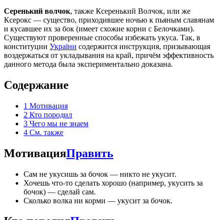
Серенький волчок
, также Ксеренький Волчок, или же
Ксерокс — существо, приходившее ночью к пьяным славянам
и кусавшее их за бок (имеет схожие корни с Белочками).
Существуют проверенные способы избежать укуса. Так, в
конституции
України
содержится инструкция, призывающая
воздержаться от укладывания на край, причём эффективность
данного метода была экспериментально доказана.
Содержание
1
Мотивация
2
Кто породил
3
Чего мы не знаем
4
См. также
Мотивация
Править
Сам не укусишь за бочок — никто не укусит.
Хочешь что-то сделать хорошо (например, укусить за
бочок) — сделай сам.
Сколько волка ни корми — укусит за бочок.