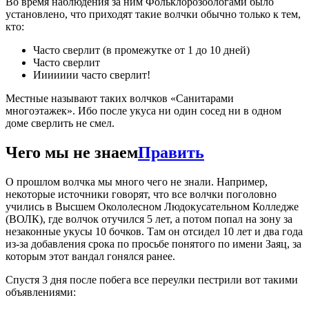
Во время наблюдения за ним Фольклорозоологами было
установлено, что приходят такие волчки обычно только к тем,
кто:
Часто сверлит (в промежутке от 1 до 10 дней)
Часто сверлит
Иииииии часто сверлит!
Местные называют таких волчков «Санитарами
многоэтажек». Ибо после укуса ни один сосед ни в одном
доме сверлить не смел.
Чего мы не знаем
Править
О прошлом волчка мы много чего не знали. Например,
некоторые источники говорят, что все волчки поголовно
учились в Высшем Окололесном Людокусательном Колледже
(ВОЛК), где волчок отучился 5 лет, а потом попал на зону за
незаконные укусы 10 бочков. Там он отсидел 10 лет и два года
из-за добавления срока по просьбе понятого по имени Заяц, за
которым этот вандал гонялся ранее.
Спустя 3 дня после побега все переулки пестрили вот такими
объявлениями: