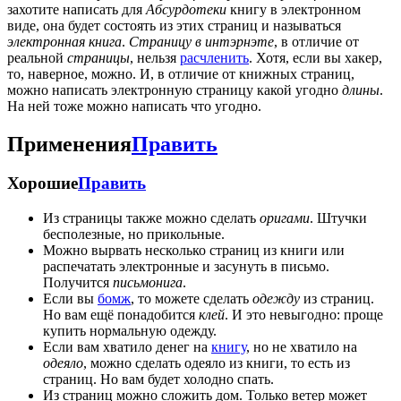
захотите написать для
Абсурдотеки
книгу в электронном
виде, она будет состоять из этих страниц и называться
электронная книга
.
Страницу в интэрнэте
, в отличие от
реальной
страницы
, нельзя
расчленить
. Хотя, если вы хакер,
то, наверное, можно. И, в отличие от книжных страниц,
можно написать электронную страницу какой угодно
длины
.
На ней тоже можно написать что угодно.
Применения
Править
Хорошие
Править
Из страницы также можно сделать
оригами
. Штучки
бесполезные, но прикольные.
Можно вырвать несколько страниц из книги или
распечатать электронные и засунуть в письмо.
Получится
письмонига
.
Если вы
бомж
, то можете сделать
одежду
из страниц.
Но вам ещё понадобится
клей
. И это невыгодно: проще
купить нормальную одежду.
Если вам хватило денег на
книгу
, но не хватило на
одеяло
, можно сделать одеяло из книги, то есть из
страниц. Но вам будет холодно спать.
Из страниц можно сложить дом. Только ветер может