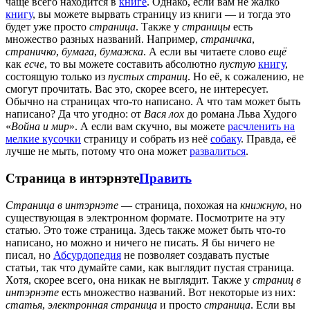
чаще всего находится в
книге
. Однако, если вам не жалко
книгу
, вы можете вырвать страницу из книги — и тогда это
будет уже просто
страница
. Также у
страницы
есть
множество разных названий. Например,
страничка
,
страничко
,
бумага
,
бумажка
. А если вы читаете слово
ещё
как
есче
, то вы можете составить абсолютно
пустую
книгу
,
состоящую только из
пустых
страниц
. Но её, к сожалению, не
смогут прочитать. Вас это, скорее всего, не интересует.
Обычно на страницах что-то написано. А что там может быть
написано? Да что угодно: от
Вася лох
до романа Льва Худого
«
Война и мир
». А если вам скучно, вы можете
расчленить на
мелкие кусочки
страницу и собрать из неё
собаку
. Правда, её
лучше не мыть, потому что она может
развалиться
.
Страница в интэрнэте
Править
Страница в интэрнэте
— страница, похожая на
книжную
, но
существующая в электронном формате. Посмотрите на эту
статью. Это тоже страница. Здесь также может быть что-то
написано, но можно и ничего не писать. Я бы ничего не
писал, но
Абсурдопедия
не позволяет создавать пустые
статьи, так что думайте сами, как выглядит пустая страница.
Хотя, скорее всего, она никак не выглядит. Также у
страниц в
интэрнэте
есть множество названий. Вот некоторые из них:
статья
,
электронная страница
и просто
страница
. Если вы