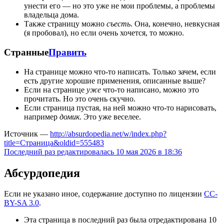
унести его — но это уже не мои проблемы, а проблемы
владельца дома.
Также страницу можно
съесть
. Она, конечно, невкусная
(я пробовал), но если очень хочется, то можно.
Странные
Править
На странице можно что-то написать. Только зачем, если
есть другие хорошие применения, описанные выше?
Если на странице
уже
что-то написано, можно это
прочитать. Но это очень скучно.
Если страница пустая, на ней можно что-то нарисовать,
например
домик
. Это уже веселее.
Источник —
http://absurdopedia.net/w/index.php?
title=Страница&oldid=555483
Последний раз редактировалась 10 мая 2026 в 18:36
Абсурдопедия
Если не указано иное, содержание доступно по лицензии
CC-
BY-SA 3.0
.
Эта страница в последний раз была отредактирована 10