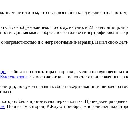
я, знаменитого тем, что пытался найти клад исключительно там, 
аться самообразованием. Поэтому, выучив к 22 годам аглицкий а
ности. Данная мысль обрела в его голове гипертрофированные р
е с неграмотностью и с неграмотными(неграми). Начал свою дея
цци
, — богатого плантатора и торговца, меценатствующего на ни
«Куклуксклон»
. Самого же отца — основателя приверженцы в зн
Еболицци, но сумел наладить сбор пожертвований и широко разв
тных).
а котором была произнесена первая клятва. Приверженцы ордена
гом
. По итогам которой, К.Клукс приобрёл многочисленных стор