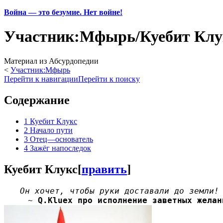
Война — это безумие. Нет войне!
Участник:Мфырь/Куебит Клу
Материал из Абсурдопедии
<
Участник:Мфырь
Перейти к навигации
Перейти к поиску
Содержание
1
Куебит Клукс
2
Начало пути
3
Отец—основатель
4
Зажёг напоследок
Куебит Клукс
[
править
]
Он хочет, чтобы руки доставали до земли!
~
Q.Kluex про исполнение заветных желан