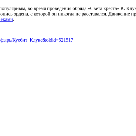
популярным, во время проведения обряда «Света креста» К. Клук
етопись ордена, с которой он никогда не расставался. Движение
веками
.
ик:Мфырь/Куебит_Клукс&oldid=521517