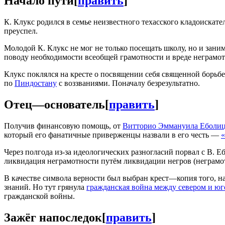
Начало пути
[
править
]
К. Клукс родился в семье неизвестного техасского кладоискател
преуспел.
Молодой К. Клукс не мог не только посещать школу, но и заним
поводу необходимости всеобщей грамотности и вреде неграмот
Клукс поклялся на кресте о посвящении себя священной борьб
по
Пиндостану
с воззваниями. Поначалу безрезультатно.
Отец—основатель
[
править
]
Получив финансовую помощь, от
Витторио Эммануила Еболи
который его фанатичные приверженцы назвали в его честь —
Через полгода из-за идеологических разногласий порвал с В. 
ликвидация неграмотности путём ликвидации негров (неграмо
В качестве символа верности был выбран крест—копия того, н
знаний. Но тут грянула
гражданская война между севером и ю
гражданской войны.
Зажёг напоследок
[
править
]