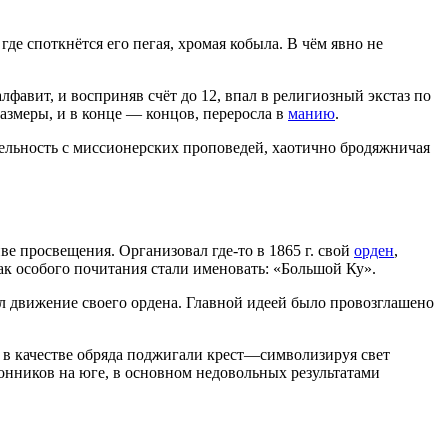
где споткнётся его пегая, хромая кобыла. В чём явно не
лфавит, и восприняв счёт до 12, впал в религиозный экстаз по
азмеры, и в конце — концов, переросла в
манию
.
тельность с миссионерских проповедей, хаотично бродяжничая
ве просвещения. Организовал где-то в 1865 г. свой
орден
,
ак особого почитания стали именовать: «Большой Ку».
ил движение своего ордена. Главной идеей было провозглашено
 в качестве обряда поджигали крест—символизируя свет
онников на юге, в основном недовольных результатами