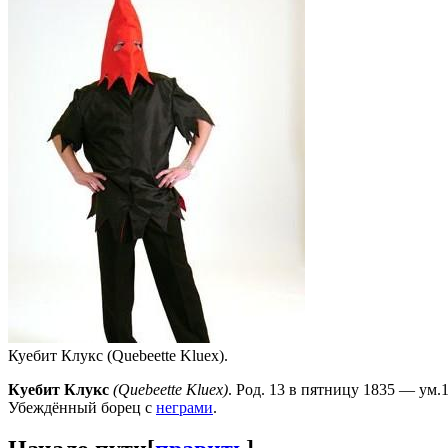
Куебит Клукс (Quebeette Kluex).
Куебит Клукс
(Quebeette Kluex)
. Род. 13 в пятницу 1835 — ум
Убеждённый борец с
неграми
.