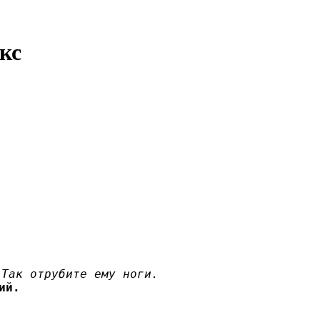
кс
 Так отрубите ему ноги.
ий.